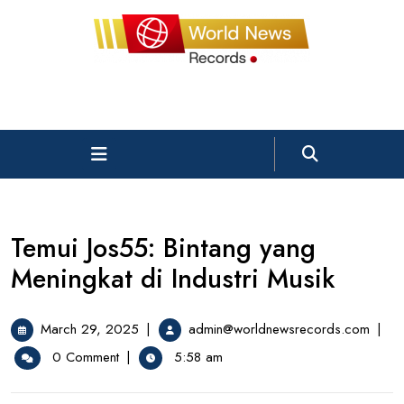
Skip
to
content
Open
Menu
Temui Jos55: Bintang yang
Meningkat di Industri Musik
March
Temui
March 29, 2025
|
admin@worldnewsrecords.com
|
29,
Jos55
0 Comment
|
5:58 am
2025
Bintan
yang
Menin