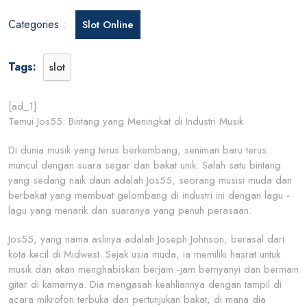
di
Categories :
Slot Online
Industr
Musik
Tags:
slot
[ad_1]
Temui Jos55: Bintang yang Meningkat di Industri Musik
Di dunia musik yang terus berkembang, seniman baru terus
muncul dengan suara segar dan bakat unik. Salah satu bintang
yang sedang naik daun adalah Jos55, seorang musisi muda dan
berbakat yang membuat gelombang di industri ini dengan lagu -
lagu yang menarik dan suaranya yang penuh perasaan.
Jos55, yang nama aslinya adalah Joseph Johnson, berasal dari
kota kecil di Midwest. Sejak usia muda, ia memiliki hasrat untuk
musik dan akan menghabiskan berjam -jam bernyanyi dan bermain
gitar di kamarnya. Dia mengasah keahliannya dengan tampil di
acara mikrofon terbuka dan pertunjukan bakat, di mana dia