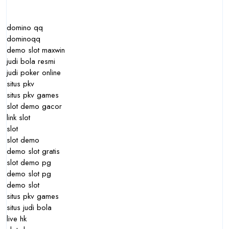
domino qq
dominoqq
demo slot maxwin
judi bola resmi
judi poker online
situs pkv
situs pkv games
slot demo gacor
link slot
slot
slot demo
demo slot gratis
slot demo pg
demo slot pg
demo slot
situs pkv games
situs judi bola
live hk