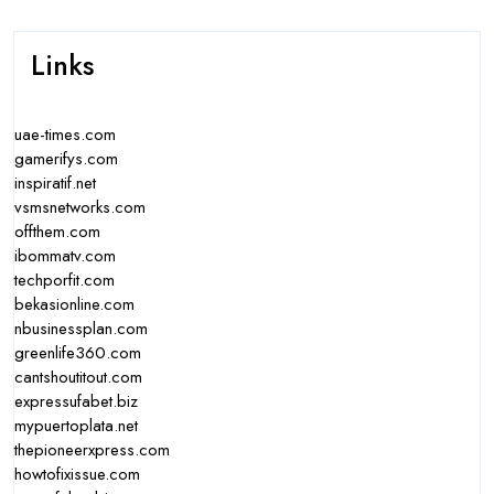
Links
uae-times.com
gamerifys.com
inspiratif.net
vsmsnetworks.com
offthem.com
ibommatv.com
techporfit.com
bekasionline.com
nbusinessplan.com
greenlife360.com
cantshoutitout.com
expressufabet.biz
mypuertoplata.net
thepioneerxpress.com
howtofixissue.com