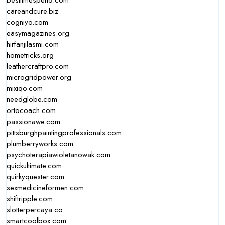
besttimespend.com
careandcure.biz
cogniyo.com
easymagazines.org
hirfanjilasmi.com
hometricks.org
leathercraftpro.com
microgridpower.org
mixiqo.com
needglobe.com
ortocoach.com
passionawe.com
pittsburghpaintingprofessionals.com
plumberryworks.com
psychoterapiawioletanowak.com
quickultimate.com
quirkyquester.com
sexmedicineformen.com
shiftripple.com
slotterpercaya.co
smartcoolbox.com