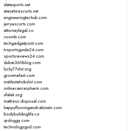
datasports.net
atasehirescortu.net
engineeringtechub.com
jerryescorts.com
attorneylegal.co
voomb.com
techgadgetpoint.com
tvsportsguide24.com
sportsreviews24.com
dubai360blog.com
lucky77slot.org
growmefast.com
mahkotahokislot.com
onlinecancerpharm.com
ufalek.org
mattress-disposal.com
happyflooringandcabinets.com
bodybuildinglife.co
qrdoggy.com
technologygud.com