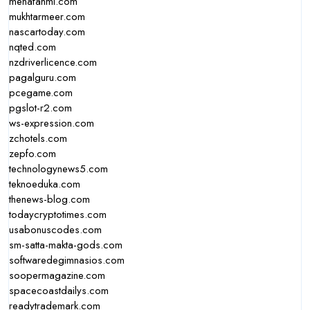
menafahmi.com
mukhtarmeer.com
nascartoday.com
nqted.com
nzdriverlicence.com
pagalguru.com
pcegame.com
pgslot-r2.com
ws-expression.com
zchotels.com
zepfo.com
technologynews5.com
teknoeduka.com
thenews-blog.com
todaycryptotimes.com
usabonuscodes.com
sm-satta-makta-gods.com
softwaredegimnasios.com
soopermagazine.com
spacecoastdailys.com
readytrademark.com