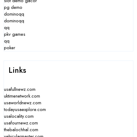
slot demo gacor
pg demo
dominoqq
dominoqq
qq
pkv games
qq
poker
Links
usafullnewz.com
uktimenetwork.com
usaworldnewz.com
todayusaexplore.com
usalocality.com
usafournewz.com
thebalochhal.com
vehicularmaster.com