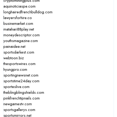
cryptominingplus.com
aquinoticiaspe.com
longhairedfrenchbulldog.com
lawyersforhire.co
businemarket.com
matahari88play.net
moneydescriptor.com
youthsmagazine.com
painaidee.net
sportsdarkest.com
webtoon.biz
thesportswires.com
hyungpro.com
sportingnewsnet.com
sportstime24day.com
sporteslive.com
theblingblingshields.com
pinkfrenchtipnails.com
newgamestv.com
sportsgallerys.com
sportsmirrors.net