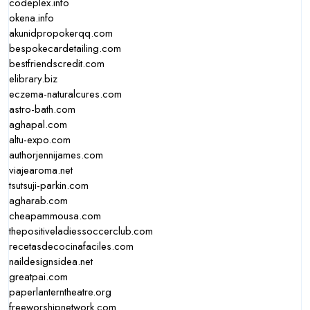
codeplex.info
okena.info
akunidpropokerqq.com
bespokecardetailing.com
bestfriendscredit.com
elibrary.biz
eczema-naturalcures.com
astro-bath.com
aghapal.com
altu-expo.com
authorjennijames.com
viajearoma.net
tsutsuji-parkin.com
agharab.com
cheapammousa.com
thepositiveladiessoccerclub.com
recetasdecocinafaciles.com
naildesignsidea.net
greatpai.com
paperlanterntheatre.org
freeworshipnetwork.com