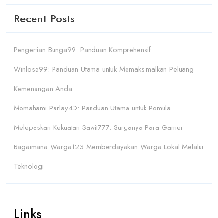
Recent Posts
Pengertian Bunga99: Panduan Komprehensif
Winlose99: Panduan Utama untuk Memaksimalkan Peluang
Kemenangan Anda
Memahami Parlay4D: Panduan Utama untuk Pemula
Melepaskan Kekuatan Sawit777: Surganya Para Gamer
Bagaimana Warga123 Memberdayakan Warga Lokal Melalui
Teknologi
Links