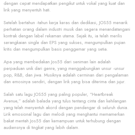
dengan cepat mendapatkan pengikut untuk vokal yang kuat dan
lirik yang menyentuh hati.
Setelah bertahun -tahun kerja keras dan dedikasi, JOS55 menarik
perhatian orang dalam industri musik dan segera menandatangani
kontrak dengan label rekaman utama. Sejak itu, ia telah merilis
serangkaian single dan EPS yang sukses, mengumpulkan pujian
kritis dan mengumpulkan basis penggemar yang setia.
Apa yang membedakan Jos55 dari seniman lain adalah
perpaduan unik dari genre, yang menggabungkan unsur -unsur
pop, R&B, dan jiwa. Musiknya adalah cerminan dari pengalaman
dan emosinya sendiri, dengan lirik yang bisa diterima dan jujur.
Salah satu lagu JOS55 yang paling populer, “Heartbreak
Avenue,” adalah balada yang tulus tentang cinta dan kehilangan
yang telah menyentuh akord dengan pendengar di seluruh dunia.
Lirik emosional lagu dan melodi yang menghantui memamerkan
bakat mentah Jos55 dan kemampuan untuk terhubung dengan
audiensnya di tingkat yang lebih dalam.