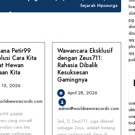
sit
Sejarah Mposurga
liv
sl
pg
do
do
qq
pk
ana Petir99
Wawancara Eksklusif
qq
lusi Cara Kita
dengan Zeus711:
po
at Hewan
Rahasia Dibalik
aan Kita
Kesuksesan
Gamingnya
April
l 15, 2026
15,
April
April 28, 2026
srecords.com
2026
28,
admin@worldnewsrecords.com
orldnewsrecords.com
usa
2026
admin@w
admin@worldnewsrecords.com
ukt
tir99 adalah
us
aru yang inovatif
[ad_1] Zeus711, juga dikenal
to
volusi cara kita
sebagai Zeus, adalah bintang
usa
ewan peliharaan
yang sedang naik daun di