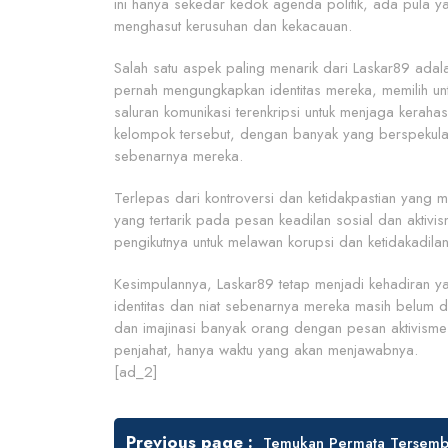
ini hanya sekedar kedok agenda politik, ada pula
menghasut kerusuhan dan kekacauan.
Salah satu aspek paling menarik dari Laskar89 adal
pernah mengungkapkan identitas mereka, memilih 
saluran komunikasi terenkripsi untuk menjaga keraha
kelompok tersebut, dengan banyak yang berspekula
sebenarnya mereka.
Terlepas dari kontroversi dan ketidakpastian yang m
yang tertarik pada pesan keadilan sosial dan aktiv
pengikutnya untuk melawan korupsi dan ketidakadilan
Kesimpulannya, Laskar89 tetap menjadi kehadiran yan
identitas dan niat sebenarnya mereka masih belum di
dan imajinasi banyak orang dengan pesan aktivism
penjahat, hanya waktu yang akan menjawabnya.
[ad_2]
Post
Previous page
Temukan Permata Tersem