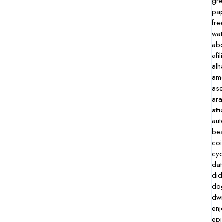
gr
pap
fr
wat
ab
afi
al
ame
as
ara
att
aut
be
co
cy
da
di
do
dw
enj
ep