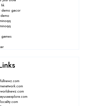
us judi bola
e hk
ot demo gacor
 demo
minoqq
minoqq
v games
ker
Links
fullnewz.com
orldnewsrecords.com
imenetwork.com
aworldnewz.com
dayusaexplore.com
locality.com