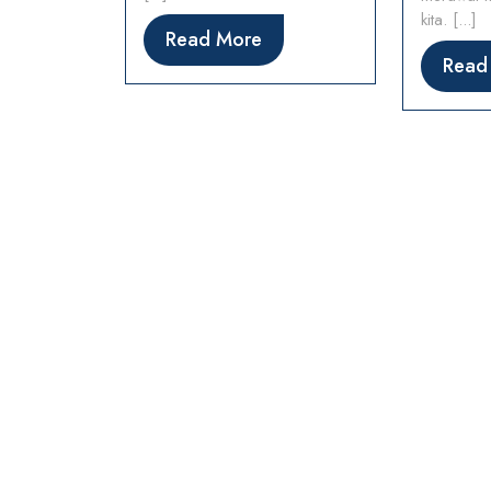
kita. [...]
Read
Read More
Read
More