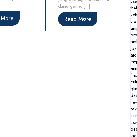
us
dunia game. [...]
the
veh
Read
 More
Read
Read More
vi
More
More
am
bra
amb
jo
ai
my
ann
fin
cul
gl
dav
ne
re
sk
us
bes
jag