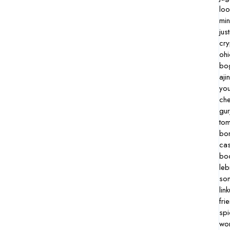
lo
mi
jus
cr
oh
bo
aji
you
ch
gu
to
bon
ca
boo
le
so
lin
fri
spi
wo