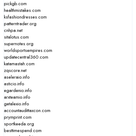
pickgb.com
healthmistakes.com
ksfashiondresses.com
patterntrader.org
cnhpa.net
sitalotus.com
supernotes.org
worldsportsempires.com
updatecentral360.com
katamastah.com
zqscore.net
aseleraio.info
asticio.info
egardenio.info
arxteamio.info
getalexio.info
accountaudittaxcon.com
prymprint.com
sportkeeda.org
besttimespend.com