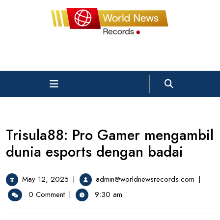
Skip
to
content
Open
Menu
Trisula88: Pro Gamer mengambil
dunia esports dengan badai
May
Trisula8
May 12, 2025
|
admin@worldnewsrecords.com
|
12,
Pro
0 Comment
|
9:30 am
2025
Gamer
mengam
dunia