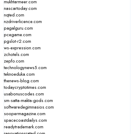
mukhtarmeer.com
nascartoday.com
nqted.com
nzdriverlicence.com
pagalguru.com
pcegame.com
pgslot-r2.com
ws-expression.com
zchotels.com
zepfo.com
technologynews5.com
teknoeduka.com
thenews-blog.com
todaycryptotimes.com
usabonuscodes.com
sm-satta-makta-gods.com
softwaredegimnasios.com
soopermagazine.com
spacecoastdailys.com
readytrademark.com
renovationsrated.com