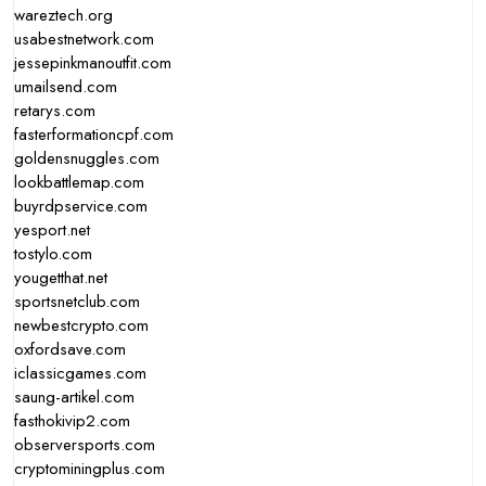
wareztech.org
usabestnetwork.com
jessepinkmanoutfit.com
umailsend.com
retarys.com
fasterformationcpf.com
goldensnuggles.com
lookbattlemap.com
buyrdpservice.com
yesport.net
tostylo.com
yougetthat.net
sportsnetclub.com
newbestcrypto.com
oxfordsave.com
iclassicgames.com
saung-artikel.com
fasthokivip2.com
observersports.com
cryptominingplus.com