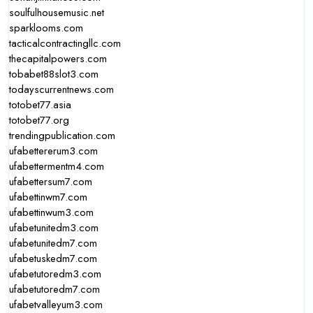
soulfulhousemusic.net
sparklooms.com
tacticalcontractingllc.com
thecapitalpowers.com
tobabet88slot3.com
todayscurrentnews.com
totobet77.asia
totobet77.org
trendingpublication.com
ufabettererum3.com
ufabettermentm4.com
ufabettersum7.com
ufabettinwm7.com
ufabettinwum3.com
ufabetunitedm3.com
ufabetunitedm7.com
ufabetuskedm7.com
ufabetutoredm3.com
ufabetutoredm7.com
ufabetvalleyum3.com