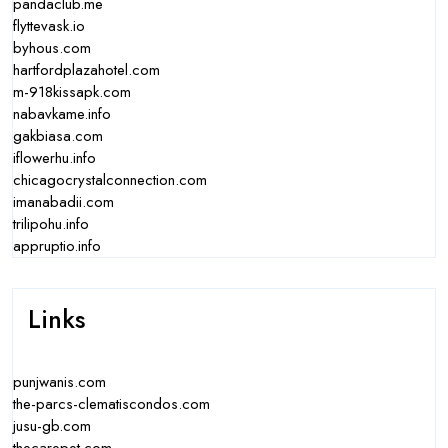
pandaclub.me
flyttevask.io
byhous.com
hartfordplazahotel.com
m-918kissapk.com
nabavkame.info
gakbiasa.com
iflowerhu.info
chicagocrystalconnection.com
imanabadii.com
trilipohu.info
appruptio.info
Links
punjwanis.com
the-parcs-clematiscondos.com
jusu-gb.com