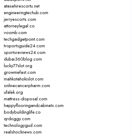
atasehirescortu.net
engineeringtechub.com
jerryescorts.com
attorneylegal.co
voomb.com
techgadgetpoint.com
tvsportsguide24.com
sportsreviews24.com
dubai360blog.com
lucky77slot.org
growmefast.com
mahkotahokislot.com
onlinecancerpharm.com
ufalek.org
mattress-disposal.com
happyflooringandcabinets.com
bodybuildinglife.co
qrdoggy.com
technologygud.com
realshocknews.com