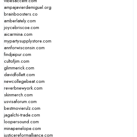
vibesaccent.com
ampajavierdemiguel.org
brainboosters.co
amberlately.com
joycebriscoe.com
aicarmina.com
mypartysupplystore.com
annforwisconsin.com
findjaipur.com
cultofjim.com
glimmerick.com
davidfollett.com
newcollegebeat.com
reverbnewyork.com
skinmerch.com
usvisaforum.com
bestmovierulz.com
jagalchi-trade.com
loopersound.com
minapenelope.com
justicereformalliance.com