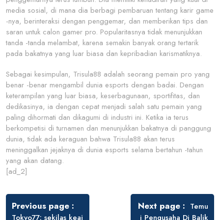
media sosial, di mana dia berbagi pembaruan tentang karir game
-nya, berinteraksi dengan penggemar, dan memberikan tips dan
saran untuk calon gamer pro. Popularitasnya tidak menunjukkan
tanda -tanda melambat, karena semakin banyak orang tertarik
pada bakatnya yang luar biasa dan kepribadian karismatiknya.
Sebagai kesimpulan, Trisula88 adalah seorang pemain pro yang
benar -benar mengambil dunia esports dengan badai. Dengan
keterampilan yang luar biasa, keserbagunaan, sportifitas, dan
dedikasinya, ia dengan cepat menjadi salah satu pemain yang
paling dihormati dan dikagumi di industri ini. Ketika ia terus
berkompetisi di turnamen dan menunjukkan bakatnya di panggung
dunia, tidak ada keraguan bahwa Trisula88 akan terus
meninggalkan jejaknya di dunia esports selama bertahun -tahun
yang akan datang.
[ad_2]
Post
navigation
Previous page
Next page
Temu
Tokyo77: sekilas keaj
i Pengusaha Di Balik