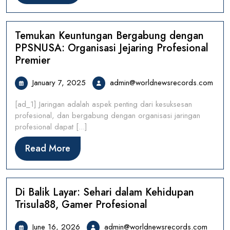
More
Temukan Keuntungan Bergabung dengan
PPSNUSA: Organisasi Jejaring Profesional
Premier
January
admi
January 7, 2025
admin@worldnewsrecords.com
7,
[ad_1] Jaringan adalah aspek penting dari kesuksesan
2025
profesional, dan bergabung dengan organisasi jaringan
profesional dapat [...]
Read
Read More
More
Di Balik Layar: Sehari dalam Kehidupan
Trisula88, Gamer Profesional
June
admin
June 16, 2026
admin@worldnewsrecords.com