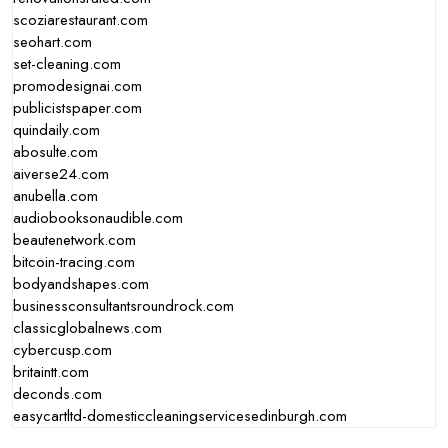
scoziarestaurant.com
seohart.com
set-cleaning.com
promodesignai.com
publicistspaper.com
quindaily.com
abosulte.com
aiverse24.com
anubella.com
audiobooksonaudible.com
beautenetwork.com
bitcoin-tracing.com
bodyandshapes.com
businessconsultantsroundrock.com
classicglobalnews.com
cybercusp.com
britaintt.com
deconds.com
easycartltd-domesticcleaningservicesedinburgh.com