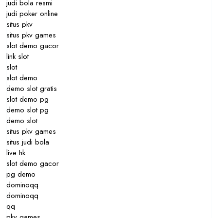
judi bola resmi
judi poker online
situs pkv
situs pkv games
slot demo gacor
link slot
slot
slot demo
demo slot gratis
slot demo pg
demo slot pg
demo slot
situs pkv games
situs judi bola
live hk
slot demo gacor
pg demo
dominoqq
dominoqq
qq
pkv games