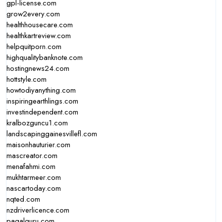
gpl-license.com
grow2every.com
healthhousecare.com
healthkartreview.com
helpquitporn.com
highqualitybanknote.com
hostingnews24.com
hottstyle.com
howtodiyanything.com
inspiringearthlings.com
investindependent.com
kralbozguncu1.com
landscapinggainesvillefl.com
maisonhauturier.com
mascreator.com
menafahmi.com
mukhtarmeer.com
nascartoday.com
nqted.com
nzdriverlicence.com
pagalguru.com