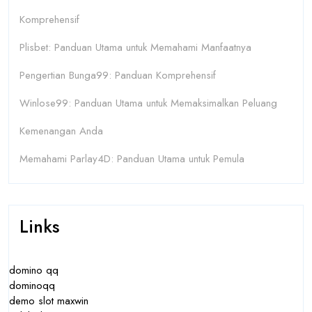
Komprehensif
Plisbet: Panduan Utama untuk Memahami Manfaatnya
Pengertian Bunga99: Panduan Komprehensif
Winlose99: Panduan Utama untuk Memaksimalkan Peluang
Kemenangan Anda
Memahami Parlay4D: Panduan Utama untuk Pemula
Links
domino qq
dominoqq
demo slot maxwin