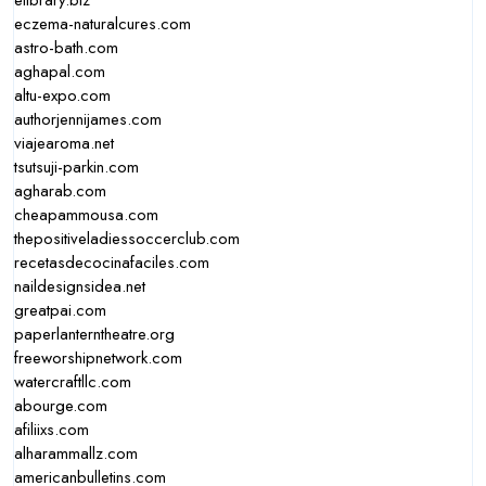
elibrary.biz
eczema-naturalcures.com
astro-bath.com
aghapal.com
altu-expo.com
authorjennijames.com
viajearoma.net
tsutsuji-parkin.com
agharab.com
cheapammousa.com
thepositiveladiessoccerclub.com
recetasdecocinafaciles.com
naildesignsidea.net
greatpai.com
paperlanterntheatre.org
freeworshipnetwork.com
watercraftllc.com
abourge.com
afiliixs.com
alharammallz.com
americanbulletins.com