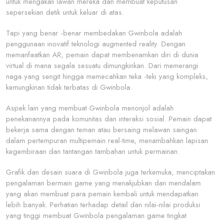
untuk mengakali lawan mereka dan membuat keputusan
sepersekian detik untuk keluar di atas.
Tapi yang benar -benar membedakan Gwinbola adalah
penggunaan inovatif teknologi augmented reality. Dengan
memanfaatkan AR, pemain dapat membenamkan diri di dunia
virtual di mana segala sesuatu dimungkinkan. Dari memerangi
naga yang sengit hingga memecahkan teka -teki yang kompleks,
kemungkinan tidak terbatas di Gwinbola.
Aspek lain yang membuat Gwinbola menonjol adalah
penekanannya pada komunitas dan interaksi sosial. Pemain dapat
bekerja sama dengan teman atau bersaing melawan saingan
dalam pertempuran multipemain real-time, menambahkan lapisan
kegembiraan dan tantangan tambahan untuk permainan.
Grafik dan desain suara di Gwinbola juga terkemuka, menciptakan
pengalaman bermain game yang menakjubkan dan mendalam
yang akan membuat para pemain kembali untuk mendapatkan
lebih banyak. Perhatian terhadap detail dan nilai-nilai produksi
yang tinggi membuat Gwinbola pengalaman game tingkat