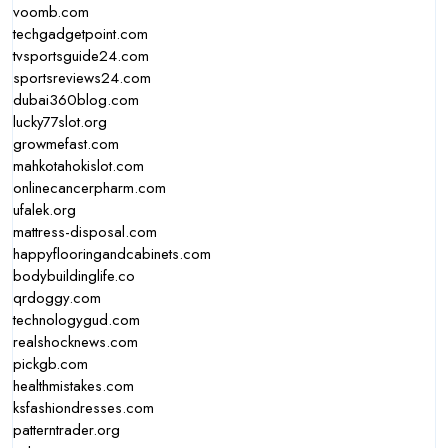
voomb.com
techgadgetpoint.com
tvsportsguide24.com
sportsreviews24.com
dubai360blog.com
lucky77slot.org
growmefast.com
mahkotahokislot.com
onlinecancerpharm.com
ufalek.org
mattress-disposal.com
happyflooringandcabinets.com
bodybuildinglife.co
qrdoggy.com
technologygud.com
realshocknews.com
pickgb.com
healthmistakes.com
ksfashiondresses.com
patterntrader.org