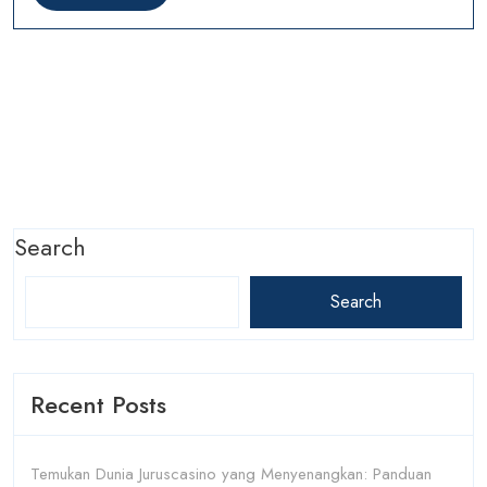
More
Search
Search
Recent Posts
Temukan Dunia Juruscasino yang Menyenangkan: Panduan