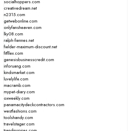
socialhoppers.com
creativedream.net
n2315.com
getwebonline.com
onlyfansheaven.com
lky08.com
ralph-fiennes.net
fielder-maximum-discount.net
fitfllex.com
genesisbusinesscredit.com
inforuang.com
kindsmarket.com
luvelylife.com
macramb.com
mypet-diary.com
oxweekly.com
panamacitydeckcontractors.com
westfashions.com
toolshandy.com
travelstager.com
trendinspires.com