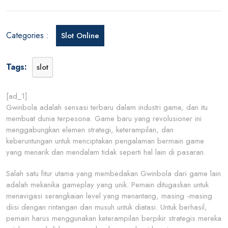
yang
revolusi
yang
Categories :
Slot Online
membuat
industri
ini
Tags:
slot
terburu
-
buru
[ad_1]
Gwinbola adalah sensasi terbaru dalam industri game, dan itu
membuat dunia terpesona. Game baru yang revolusioner ini
menggabungkan elemen strategi, keterampilan, dan
keberuntungan untuk menciptakan pengalaman bermain game
yang menarik dan mendalam tidak seperti hal lain di pasaran.
Salah satu fitur utama yang membedakan Gwinbola dari game lain
adalah mekanika gameplay yang unik. Pemain ditugaskan untuk
menavigasi serangkaian level yang menantang, masing -masing
diisi dengan rintangan dan musuh untuk diatasi. Untuk berhasil,
pemain harus menggunakan keterampilan berpikir strategis mereka