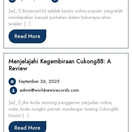
13,
[ad_1] Bonanza333 adalah kasino online populer yang telah
2025
mendapatkan banyak perhatian dalam beberapa tahun
terakhir. [...]
Read
Read More
More
Menjelajahi Kegembiraan Cukong88: A
Review
September
September 26, 2025
26,
admin@worldnewsrecords.
admin@worldnewsrecords.com
2025
[ad_1] Jika Anda seorang penggemar perjudian online,
maka Anda mungkin pernah mendengar tentang Cukong88.
Kasino [...]
Read
Read More