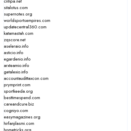
cnhpa.net
sitalotus.com
supernotes.org
worldsportsempires.com
updatecentral360.com
katamastah.com
zqscore.net
aseleraio.info
asticio.info
egardenio.info
arxteamio.info
getalexio.info
accountaudittaxcon.com
prymprint.com
sportkeeda.org
besttimespend.com
careandcure.biz
cogniyo.com
easymagazines.org
hirfanjilasmi.com
hometricks.org