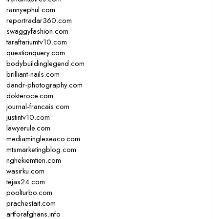
rannyephul.com
reportradar360.com
swaggyfashion.com
taraftariumtv10.com
questionquery.com
bodybuildinglegend.com
brilliant-nails.com
dandr-photography.com
dokteroce.com
journal-francais.com
justintv10.com
lawyerule.com
mediamingleseaco.com
mtsmarketingblog.com
nghekiemtien.com
wasirku.com
tejas24.com
poolturbo.com
prachestait.com
artforafghans.info