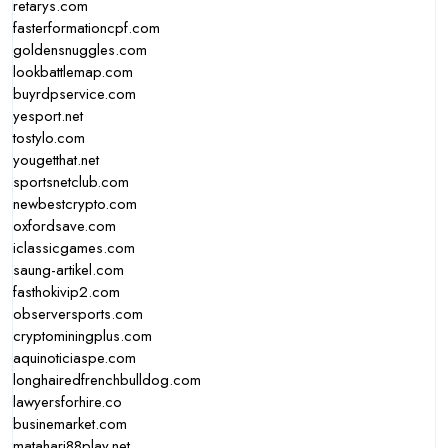
retarys.com
fasterformationcpf.com
goldensnuggles.com
lookbattlemap.com
buyrdpservice.com
yesport.net
tostylo.com
yougetthat.net
sportsnetclub.com
newbestcrypto.com
oxfordsave.com
iclassicgames.com
saung-artikel.com
fasthokivip2.com
observersports.com
cryptominingplus.com
aquinoticiaspe.com
longhairedfrenchbulldog.com
lawyersforhire.co
businemarket.com
matahari88play.net