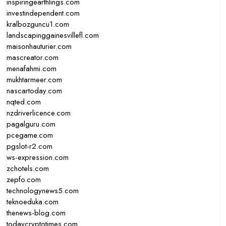
inspiringearthlings.com
investindependent.com
kralbozguncu1.com
landscapinggainesvillefl.com
maisonhauturier.com
mascreator.com
menafahmi.com
mukhtarmeer.com
nascartoday.com
nqted.com
nzdriverlicence.com
pagalguru.com
pcegame.com
pgslot-r2.com
ws-expression.com
zchotels.com
zepfo.com
technologynews5.com
teknoeduka.com
thenews-blog.com
todaycryptotimes.com