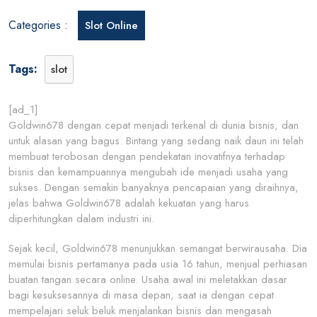
Dunia
Categories :
Slot Online
Bisnis
Tags:
slot
[ad_1]
Goldwin678 dengan cepat menjadi terkenal di dunia bisnis, dan
untuk alasan yang bagus. Bintang yang sedang naik daun ini telah
membuat terobosan dengan pendekatan inovatifnya terhadap
bisnis dan kemampuannya mengubah ide menjadi usaha yang
sukses. Dengan semakin banyaknya pencapaian yang diraihnya,
jelas bahwa Goldwin678 adalah kekuatan yang harus
diperhitungkan dalam industri ini.
Sejak kecil, Goldwin678 menunjukkan semangat berwirausaha. Dia
memulai bisnis pertamanya pada usia 16 tahun, menjual perhiasan
buatan tangan secara online. Usaha awal ini meletakkan dasar
bagi kesuksesannya di masa depan, saat ia dengan cepat
mempelajari seluk beluk menjalankan bisnis dan mengasah