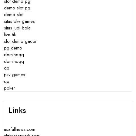
slot demo pg
demo slot pg
demo slot
situs pkv games
situs judi bola
live hk
slot demo gacor
pg demo
dominoqq
dominoqq
qq
pkv games
qq
poker
Links
usafullnewz.com