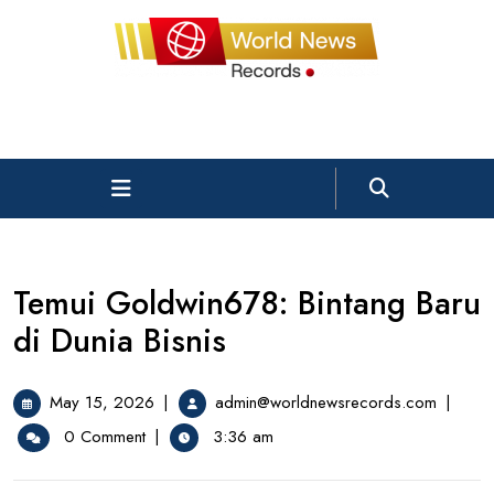
Skip
to
content
Open
Menu
Temui Goldwin678: Bintang Baru
di Dunia Bisnis
May
Temui
May 15, 2026
|
admin@worldnewsrecords.com
|
15,
Goldwin
0 Comment
|
3:36 am
2026
Bintang
Baru
di