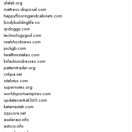
ufalek.org
mattress-disposal.com
happyflooringandcabinets.com
bodybuildinglife.co
qrdoggy.com
technologygud.com
realshocknews.com
pickgb.com
healthmistakes.com
ksfashiondresses.com
patterntrader.org
cnhpa.net
sitalotus.com
supernotes.org
worldsportsempires.com
updatecentral360.com
katamastah.com
zqscore.net
aseleraio.info
asticio.info