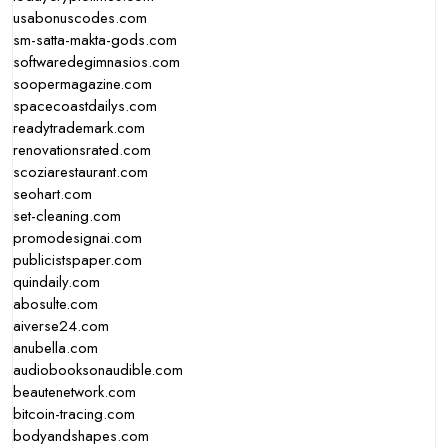
usabonuscodes.com
sm-satta-makta-gods.com
softwaredegimnasios.com
soopermagazine.com
spacecoastdailys.com
readytrademark.com
renovationsrated.com
scoziarestaurant.com
seohart.com
set-cleaning.com
promodesignai.com
publicistspaper.com
quindaily.com
abosulte.com
aiverse24.com
anubella.com
audiobooksonaudible.com
beautenetwork.com
bitcoin-tracing.com
bodyandshapes.com