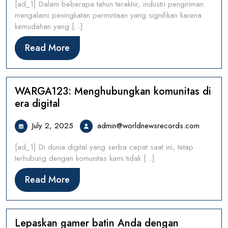
[ad_1] Dalam beberapa tahun terakhir, industri pengiriman
mengalami peningkatan permintaan yang signifikan karena
kemudahan yang [...]
Read
Read More
More
WARGA123: Menghubungkan komunitas di
era digital
July
admin@w
July 2, 2025
admin@worldnewsrecords.com
2,
[ad_1] Di dunia digital yang serba cepat saat ini, tetap
2025
terhubung dengan komunitas kami tidak [...]
Read
Read More
More
Lepaskan gamer batin Anda dengan