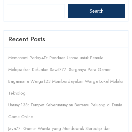
Search
Recent Posts
Memahami Parlay4D: Panduan Utama untuk Pemula
Melepaskan Kekuatan Sawit777: Surganya Para Gamer
Bagaimana Warga123 Memberdayakan Warga Lokal Melalui
Teknologi
Untung138: Tempat Keberuntungan Bertemu Peluang di Dunia
Game Online
Jaya77: Gamer Wanita yang Mendobrak Stereotip dan