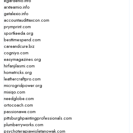
egardenio.info
arxteamio.info
getalexio.info
accountaudittaxcon.com
prymprint.com
sportkeeda.org
besttimespend.com
careandcure.biz
cogniyo.com
easymagazines.org
hirfanjilasmi.com
hometricks.org
leathercraftpro.com
microgridpower.org
mixiqo.com
needglobe.com
ortocoach.com
passionawe.com
pittsburghpaintingprofessionals.com
plumberryworks.com
psychoterapiawioletanowak.com