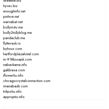
streetlife.biz
hyves.biz
enoughinfo.net
pinhive.net
warnabet.net
bollym4u.me
bolly2tollyblog.me
pandaclub.me
flyttevask.io
byhous.com
hartfordplazahotel.com
m-918kissapk.com
nabavkame.info
gakbiasa.com
iflowerhu.info
chicagocrystalconnection.com
imanabadii.com
trilipohu.info
appruptio.info