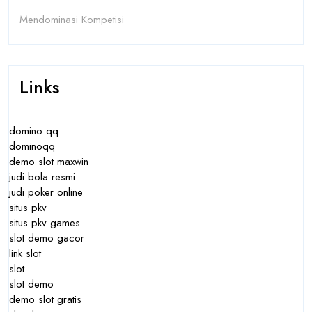
Mendominasi Kompetisi
Links
domino qq
dominoqq
demo slot maxwin
judi bola resmi
judi poker online
situs pkv
situs pkv games
slot demo gacor
link slot
slot
slot demo
demo slot gratis