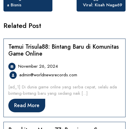
a Bisnis
Viral: Kisah Naga69
Related Post
Temui Trisula88: Bintang Baru di Komunitas
Game Online
November
November 26, 2024
26,
admin@worldnewsrecords.
admin@worldnewsrecords.com
2024
[ad_1] Di dunia game online yang serba cepat, selalu ada
bintang-bintang baru yang sedang naik [...]
Read
Read More
More