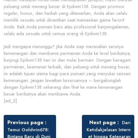
peluang untuk menang besar di Epikwin138. Dengan promosi
reguler, bonus, dan hadiah yang ditawarkan, Anda akan selalu
memiliki sesuatu untuk dinantikan saat memainkan game favorit
Anda. Baik Anda pemain baru atau profesional berpengalaman,
selalu ada sesuatu untuk semua orang di Epikwin138.
Jadi mengapa menunggu? Jika Anda siap merasakan serunya
kemenangan dan membawa permainan Anda ke level berikutnya,
kunjungi Epikwin138 hari ini dan mulai bermain. Dengan beragam
permainan, keamanan terbaik, dan peluang untuk menang besar,
ini adalah tujuan utama bagi para pemain yang menyukai sensasi
kemenangan. Jangan lewatkan keseruannya – bergabunglah
dengan Epikwin138 sekarang dan lihat ke mana kemenangan
besar berikutnya akan membawa Anda.
[ad_2]
Post
navigation
Previous page
Next page
Dari
Temui Goldwin678:
Ketidakjelasan Intern
Bintang Baru di Duni
et hingga Ketenaran