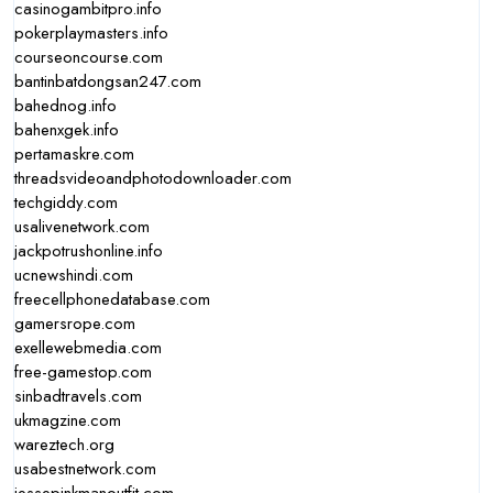
casinogambitpro.info
pokerplaymasters.info
courseoncourse.com
bantinbatdongsan247.com
bahednog.info
bahenxgek.info
pertamaskre.com
threadsvideoandphotodownloader.com
techgiddy.com
usalivenetwork.com
jackpotrushonline.info
ucnewshindi.com
freecellphonedatabase.com
gamersrope.com
exellewebmedia.com
free-gamestop.com
sinbadtravels.com
ukmagzine.com
wareztech.org
usabestnetwork.com