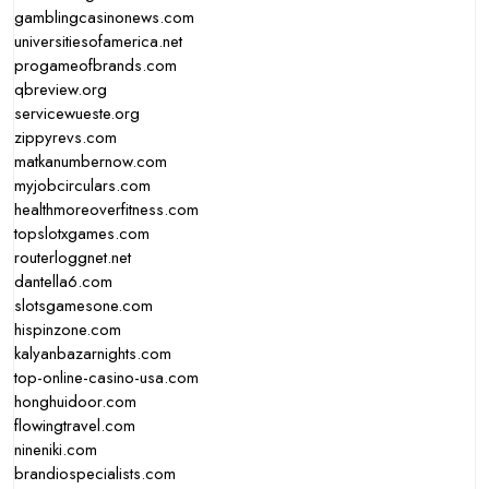
gamblingcasinonews.com
universitiesofamerica.net
progameofbrands.com
qbreview.org
servicewueste.org
zippyrevs.com
matkanumbernow.com
myjobcirculars.com
healthmoreoverfitness.com
topslotxgames.com
routerloggnet.net
dantella6.com
slotsgamesone.com
hispinzone.com
kalyanbazarnights.com
top-online-casino-usa.com
honghuidoor.com
flowingtravel.com
nineniki.com
brandiospecialists.com