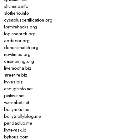
shumaio.info
slotherio.info
cysapluscertification.org
fortnitehacks.org
loginsearch.org
aodecor.org
donorsmatch.org
nowtimes.org
casinoeing.org
livemocha.biz
streetlife.biz
hyves.biz
enoughinfo.net
pinhive.net
warnabet.net
bollym4u.me
bolly2tollyblog.me
pandaclub.me
flyttevask.io
byhous.com