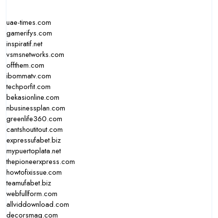
uae-times.com
gamerifys.com
inspiratif.net
vsmsnetworks.com
offthem.com
ibommatv.com
techporfit.com
bekasionline.com
nbusinessplan.com
greenlife360.com
cantshoutitout.com
expressufabet.biz
mypuertoplata.net
thepioneerxpress.com
howtofixissue.com
teamufabet.biz
webfullform.com
allviddownload.com
decorsmag.com