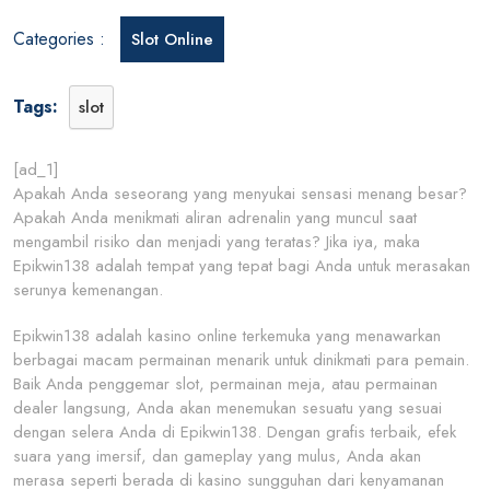
Categories :
Slot Online
Tags:
slot
[ad_1]
Apakah Anda seseorang yang menyukai sensasi menang besar?
Apakah Anda menikmati aliran adrenalin yang muncul saat
mengambil risiko dan menjadi yang teratas? Jika iya, maka
Epikwin138 adalah tempat yang tepat bagi Anda untuk merasakan
serunya kemenangan.
Epikwin138 adalah kasino online terkemuka yang menawarkan
berbagai macam permainan menarik untuk dinikmati para pemain.
Baik Anda penggemar slot, permainan meja, atau permainan
dealer langsung, Anda akan menemukan sesuatu yang sesuai
dengan selera Anda di Epikwin138. Dengan grafis terbaik, efek
suara yang imersif, dan gameplay yang mulus, Anda akan
merasa seperti berada di kasino sungguhan dari kenyamanan