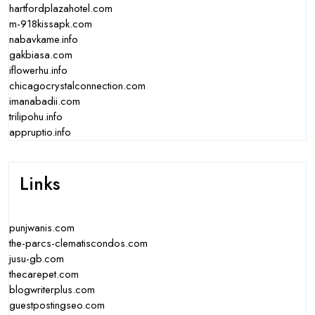
hartfordplazahotel.com
m-918kissapk.com
nabavkame.info
gakbiasa.com
iflowerhu.info
chicagocrystalconnection.com
imanabadii.com
trilipohu.info
appruptio.info
Links
punjwanis.com
the-parcs-clematiscondos.com
jusu-gb.com
thecarepet.com
blogwriterplus.com
guestpostingseo.com