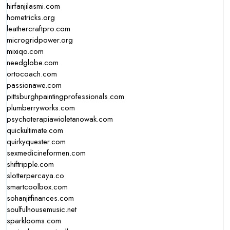
hirfanjilasmi.com
hometricks.org
leathercraftpro.com
microgridpower.org
mixiqo.com
needglobe.com
ortocoach.com
passionawe.com
pittsburghpaintingprofessionals.com
plumberryworks.com
psychoterapiawioletanowak.com
quickultimate.com
quirkyquester.com
sexmedicineformen.com
shiftripple.com
slotterpercaya.co
smartcoolbox.com
sohanjitfinances.com
soulfulhousemusic.net
sparklooms.com