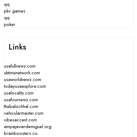
qq
pkv games
qq
poker
Links
usafullnewz.com
uktimenetwork.com
usaworldnewz.com
todayusaexplore.com
usalocality.com
usafournewz.com
thebalochhal.com
vehicularmaster.com
vibesaccent.com
ampajavierdemiguel.org
brainboosters.co