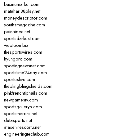
businemarket.com
matahari88play.net
moneydescriptor.com
youthsmagazine.com
painaidee.net
sportsdarkest.com
webtoon.biz
thesportswires.com
hyungpro.com
sportingnewsnet.com
sportstime24day.com
sporteslive.com
theblingblingshields.com
pinkfrenchtipnails.com
newgamestv.com
sportsgallerys.com
sportsmirrors.net
datasports.net
atasehirescortu.net
engineeringtechub.com