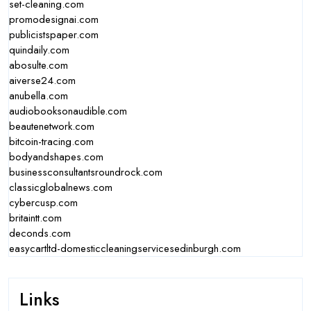
set-cleaning.com
promodesignai.com
publicistspaper.com
quindaily.com
abosulte.com
aiverse24.com
anubella.com
audiobooksonaudible.com
beautenetwork.com
bitcoin-tracing.com
bodyandshapes.com
businessconsultantsroundrock.com
classicglobalnews.com
cybercusp.com
britaintt.com
deconds.com
easycartltd-domesticcleaningservicesedinburgh.com
Links