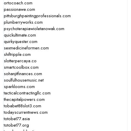
ortocoach.com
passionawe.com
pittsburghpaintingprofessionals.com
plumberryworks.com
psychoterapiawioletanowak.com
quickultimate.com
quirkyquester.com
sexmedicineformen.com
shiftripple.com
slotterpercaya.co
smartcoolbox.com
sohanjitfinances.com
soulfulhousemusic.net
sparklooms.com
tacticalcontractingllc.com
thecapitalpowers.com
tobabet88slot3.com
todayscurrentnews.com
totobet77.asia
totobet77.org