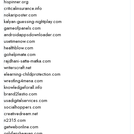
hispinner.org
criticalinsurance.info
nokariposter.com
kalyan-guessing-nightplay.com
gameofpanels.com
androidappsdownloader.com
usetimenow.com
healthblow.com
gohelpmate.com
rajdhani-satta-matka.com
writerscraft.net
elearning-childprotection.com
wrestling4mena.com
knowledgeforall.info
brand2lastio.com
usadigitalservices.com
socialhoppers.com
creativedream.net
n2315.com
getwebonline.com
onlyfansheaven.com