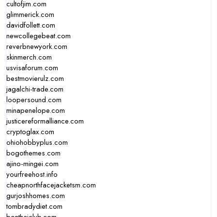
cultofjim.com
glimmerick.com
davidfollett.com
newcollegebeat.com
reverbnewyork.com
skinmerch.com
usvisaforum.com
bestmovierulz.com
jagalchi-trade.com
loopersound.com
minapenelope.com
justicereformalliance.com
cryptoglax.com
ohiohobbyplus.com
bogothemes.com
ajino-mingei.com
yourfreehost.info
cheapnorthfacejacketsm.com
gurjoshhomes.com
tombradydiet.com