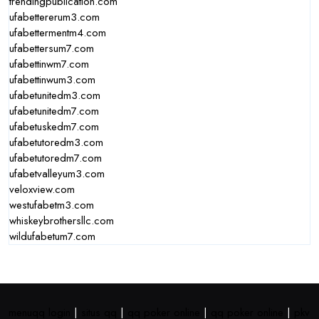
trendingpublication.com
ufabettererum3.com
ufabettermentm4.com
ufabettersum7.com
ufabettinwm7.com
ufabettinwum3.com
ufabetunitedm3.com
ufabetunitedm7.com
ufabetuskedm7.com
ufabetutoredm3.com
ufabetutoredm7.com
ufabetvalleyum3.com
veloxview.com
westufabetm3.com
whiskeybrothersllc.com
wildufabetum7.com
menuqq login
|
situs qq
|
qq poker online
|
qq poker online
|
pkv