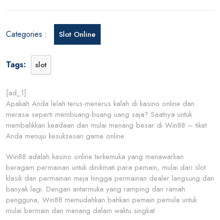
Win88:
Tiket
Anda
Categories :
Slot Online
Menuju
Kesukse
Game
Tags:
slot
Online
[ad_1]
Apakah Anda lelah terus-menerus kalah di kasino online dan
merasa seperti membuang-buang uang saja? Saatnya untuk
membalikkan keadaan dan mulai menang besar di Win88 – tiket
Anda menuju kesuksesan game online.
Win88 adalah kasino online terkemuka yang menawarkan
beragam permainan untuk dinikmati para pemain, mulai dari slot
klasik dan permainan meja hingga permainan dealer langsung dan
banyak lagi. Dengan antarmuka yang ramping dan ramah
pengguna, Win88 memudahkan bahkan pemain pemula untuk
mulai bermain dan menang dalam waktu singkat.