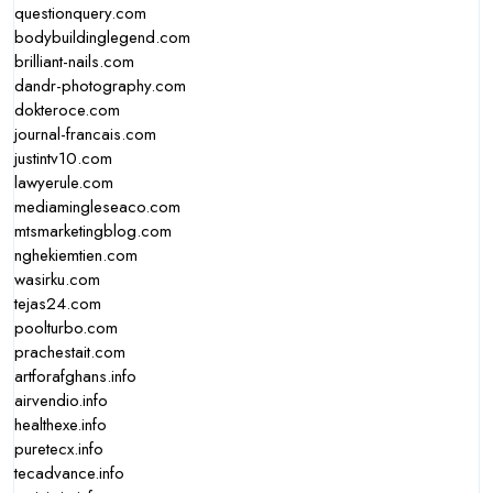
questionquery.com
bodybuildinglegend.com
brilliant-nails.com
dandr-photography.com
dokteroce.com
journal-francais.com
justintv10.com
lawyerule.com
mediamingleseaco.com
mtsmarketingblog.com
nghekiemtien.com
wasirku.com
tejas24.com
poolturbo.com
prachestait.com
artforafghans.info
airvendio.info
healthexe.info
puretecx.info
tecadvance.info