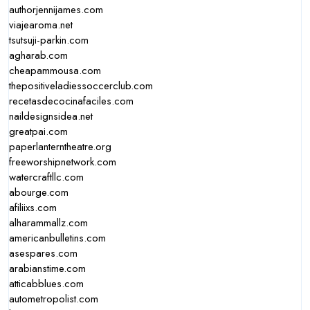
authorjennijames.com
viajearoma.net
tsutsuji-parkin.com
agharab.com
cheapammousa.com
thepositiveladiessoccerclub.com
recetasdecocinafaciles.com
naildesignsidea.net
greatpai.com
paperlanterntheatre.org
freeworshipnetwork.com
watercraftllc.com
abourge.com
afiliixs.com
alharammallz.com
americanbulletins.com
asespares.com
arabianstime.com
atticabblues.com
autometropolist.com