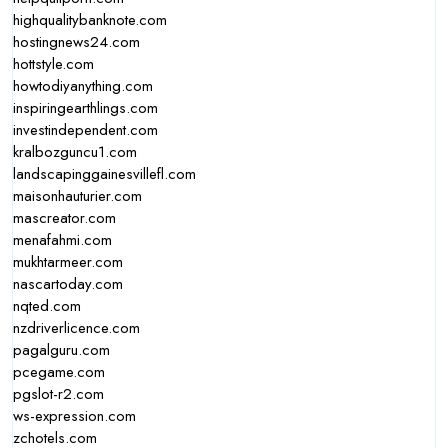
highqualitybanknote.com
hostingnews24.com
hottstyle.com
howtodiyanything.com
inspiringearthlings.com
investindependent.com
kralbozguncu1.com
landscapinggainesvillefl.com
maisonhauturier.com
mascreator.com
menafahmi.com
mukhtarmeer.com
nascartoday.com
nqted.com
nzdriverlicence.com
pagalguru.com
pcegame.com
pgslot-r2.com
ws-expression.com
zchotels.com