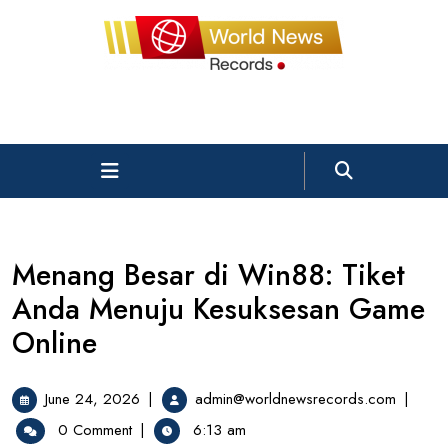
Skip
to
content
Open
Menu
Menang Besar di Win88: Tiket
Anda Menuju Kesuksesan Game
Online
June
Menang
June 24, 2026
|
admin@worldnewsrecords.com
|
24,
Besar
0 Comment
|
6:13 am
2026
di