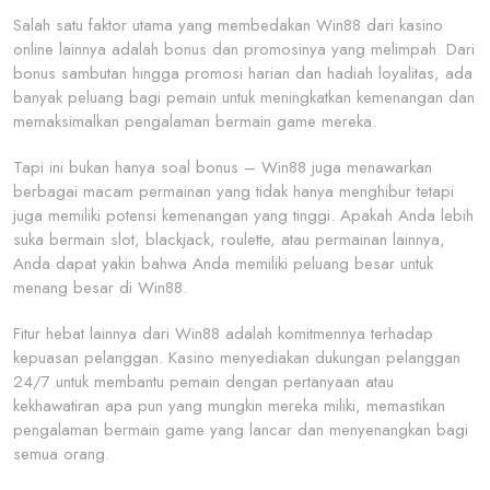
Salah satu faktor utama yang membedakan Win88 dari kasino
online lainnya adalah bonus dan promosinya yang melimpah. Dari
bonus sambutan hingga promosi harian dan hadiah loyalitas, ada
banyak peluang bagi pemain untuk meningkatkan kemenangan dan
memaksimalkan pengalaman bermain game mereka.
Tapi ini bukan hanya soal bonus – Win88 juga menawarkan
berbagai macam permainan yang tidak hanya menghibur tetapi
juga memiliki potensi kemenangan yang tinggi. Apakah Anda lebih
suka bermain slot, blackjack, roulette, atau permainan lainnya,
Anda dapat yakin bahwa Anda memiliki peluang besar untuk
menang besar di Win88.
Fitur hebat lainnya dari Win88 adalah komitmennya terhadap
kepuasan pelanggan. Kasino menyediakan dukungan pelanggan
24/7 untuk membantu pemain dengan pertanyaan atau
kekhawatiran apa pun yang mungkin mereka miliki, memastikan
pengalaman bermain game yang lancar dan menyenangkan bagi
semua orang.