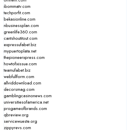
offthem.com
ibommatv.com
techporfit.com
bekasionline.com
nbusinessplan.com
greenlife360.com
cantshoutitout.com
expressufabet.biz
mypuertoplata.net
thepioneerxpress.com
howtofixissue.com
teamufabet.biz
webfullform.com
allviddownload.com
decorsmag.com
gamblingcasinonews.com
universitiesofamerica.net
progameofbrands.com
qbreview.org
servicewueste.org
zippyrevs.com