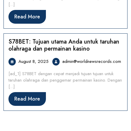
[...]
Read
Read More
More
S78BET: Tujuan utama Anda untuk taruhan
olahraga dan permainan kasino
August
admi
August 8, 2025
admin@worldnewsrecords.com
8,
[ad_1] S78BET dengan cepat menjadi tujuan tujuan untuk
2025
taruhan olahraga dan penggemar permainan kasino. Dengan
[...]
Read
Read More
More