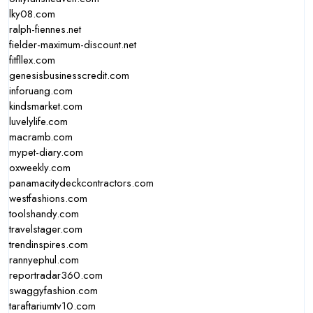
lky08.com
ralph-fiennes.net
fielder-maximum-discount.net
fitfllex.com
genesisbusinesscredit.com
inforuang.com
kindsmarket.com
luvelylife.com
macramb.com
mypet-diary.com
oxweekly.com
panamacitydeckcontractors.com
westfashions.com
toolshandy.com
travelstager.com
trendinspires.com
rannyephul.com
reportradar360.com
swaggyfashion.com
taraftariumtv10.com