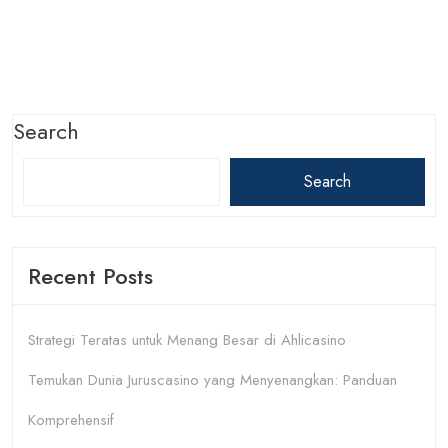
Search
Search
Recent Posts
Strategi Teratas untuk Menang Besar di Ahlicasino
Temukan Dunia Juruscasino yang Menyenangkan: Panduan
Komprehensif