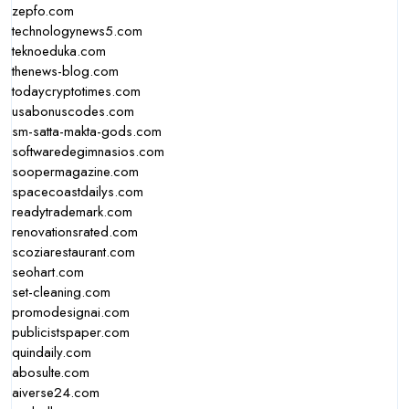
zepfo.com
technologynews5.com
teknoeduka.com
thenews-blog.com
todaycryptotimes.com
usabonuscodes.com
sm-satta-makta-gods.com
softwaredegimnasios.com
soopermagazine.com
spacecoastdailys.com
readytrademark.com
renovationsrated.com
scoziarestaurant.com
seohart.com
set-cleaning.com
promodesignai.com
publicistspaper.com
quindaily.com
abosulte.com
aiverse24.com