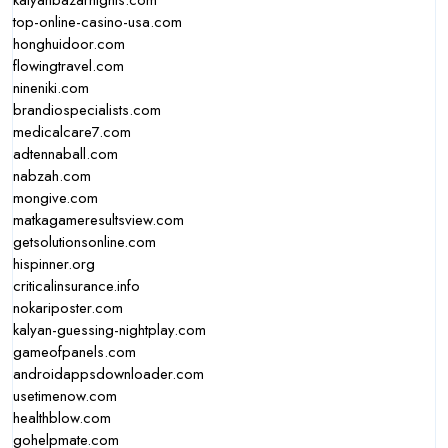
kalyanbazarnights.com
top-online-casino-usa.com
honghuidoor.com
flowingtravel.com
nineniki.com
brandiospecialists.com
medicalcare7.com
adtennaball.com
nabzah.com
mongive.com
matkagameresultsview.com
getsolutionsonline.com
hispinner.org
criticalinsurance.info
nokariposter.com
kalyan-guessing-nightplay.com
gameofpanels.com
androidappsdownloader.com
usetimenow.com
healthblow.com
gohelpmate.com