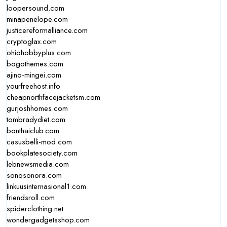
loopersound.com
minapenelope.com
justicereformalliance.com
cryptoglax.com
ohiohobbyplus.com
bogothemes.com
ajino-mingei.com
yourfreehost.info
cheapnorthfacejacketsm.com
gurjoshhomes.com
tombradydiet.com
bonthaiclub.com
casusbelli-mod.com
bookplatesociety.com
lebnewsmedia.com
sonosonora.com
linkuusinternasional1.com
friendsroll.com
spiderclothing.net
wondergadgetsshop.com