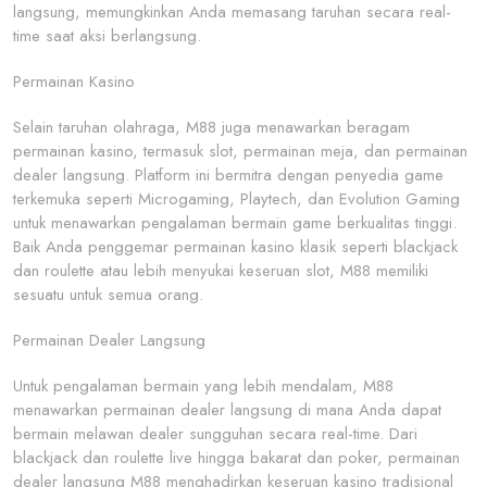
langsung, memungkinkan Anda memasang taruhan secara real-
time saat aksi berlangsung.
Permainan Kasino
Selain taruhan olahraga, M88 juga menawarkan beragam
permainan kasino, termasuk slot, permainan meja, dan permainan
dealer langsung. Platform ini bermitra dengan penyedia game
terkemuka seperti Microgaming, Playtech, dan Evolution Gaming
untuk menawarkan pengalaman bermain game berkualitas tinggi.
Baik Anda penggemar permainan kasino klasik seperti blackjack
dan roulette atau lebih menyukai keseruan slot, M88 memiliki
sesuatu untuk semua orang.
Permainan Dealer Langsung
Untuk pengalaman bermain yang lebih mendalam, M88
menawarkan permainan dealer langsung di mana Anda dapat
bermain melawan dealer sungguhan secara real-time. Dari
blackjack dan roulette live hingga bakarat dan poker, permainan
dealer langsung M88 menghadirkan keseruan kasino tradisional