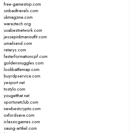
free-gamestop.com
sinbadtravels.com
ukmagzine.com
wareztech.org
usabestnetwork.com
jessepinkmanoutfit.com
umailsend.com
retarys.com
fasterformationcpf.com
goldensnuggles.com
lookbattlemap.com
buyrdpservice.com
yesport.net
tostylo.com
yougetthat.net
sportsnetclub.com
newbestcrypto.com
oxfordsave.com
iclassicgames.com
saung-artikel.com