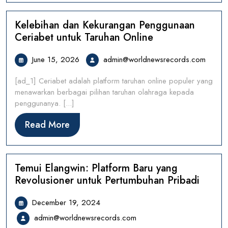
Kelebihan dan Kekurangan Penggunaan
Ceriabet untuk Taruhan Online
June
admin
June 15, 2026
admin@worldnewsrecords.com
15,
[ad_1] Ceriabet adalah platform taruhan online populer yang
2026
menawarkan berbagai pilihan taruhan olahraga kepada
penggunanya. [...]
Read
Read More
More
Temui Elangwin: Platform Baru yang
Revolusioner untuk Pertumbuhan Pribadi
December
December 19, 2024
19,
admin@worldnewsrecords.
admin@worldnewsrecords.com
2024