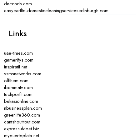
deconds.com
easycartltd-domesticcleaningservicesedinburgh.com
Links
uae-times.com
gamerifys.com
inspiratif.net
vsmsnetworks.com
offthem.com
ibommatv.com
techporfit.com
bekasionline.com
nbusinessplan.com
greenlife360.com
cantshoutitout.com
expressufabet.biz
mypuertoplata.net