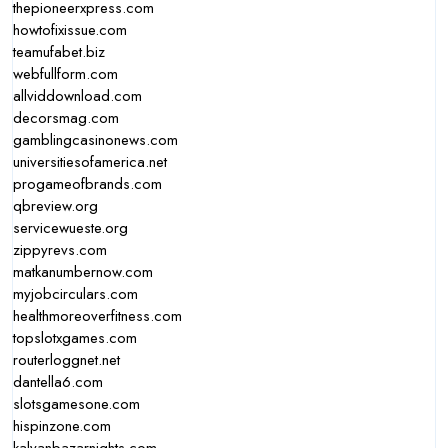
thepioneerxpress.com
howtofixissue.com
teamufabet.biz
webfullform.com
allviddownload.com
decorsmag.com
gamblingcasinonews.com
universitiesofamerica.net
progameofbrands.com
qbreview.org
servicewueste.org
zippyrevs.com
matkanumbernow.com
myjobcirculars.com
healthmoreoverfitness.com
topslotxgames.com
routerloggnet.net
dantella6.com
slotsgamesone.com
hispinzone.com