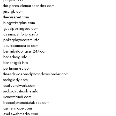
punjwanis.com
the-parcs-clematiscondos.com
jusu-gb.com
thecarepet.com
blogwriterplus.com
guestpostingseo.com
casinogambitpro.info
pokerplaymasters.info
courseoncourse.com
bantinbatdongsan247.com
bahednog.info
bahenxgek.info
pertamaskre.com
threadsvideoandphotodownloader.com
techgiddy.com
usalivenetwork.com
jackpotrushonline.info
ucnewshindi.com
freecellphonedatabase.com
gamersrope.com
exellewebmedia.com