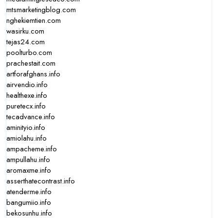
mtsmarketingblog.com
nghekiemtien.com
wasirku.com
tejas24.com
poolturbo.com
prachestait.com
artforafghans.info
airvendio.info
healthexe.info
puretecx.info
tecadvance.info
aminityio.info
amiolahu.info
ampacheme.info
ampullahu.info
aromaxme.info
asserthatecontrast.info
atenderme.info
bangumiio.info
bekosunhu.info