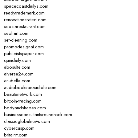
spacecoastdailys.com
readytrademark.com
renovationsrated.com
scoziarestaurant.com
seohart.com
set-cleaning.com
promodesignai.com
publicistspaper.com
quindaily.com
abosulte.com
aiverse24.com
anubella.com
audiobooksonaudible.com
beautenetwork.com
bitcoin-tracing.com
bodyandshapes.com
businessconsultantsroundrock.com
classicglobalnews.com
cybercusp.com
britaintt.com