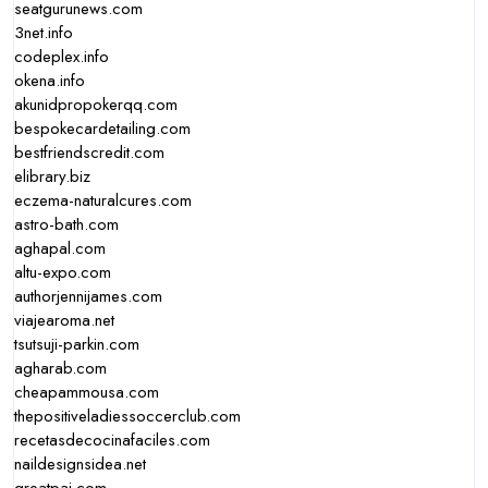
seatgurunews.com
3net.info
codeplex.info
okena.info
akunidpropokerqq.com
bespokecardetailing.com
bestfriendscredit.com
elibrary.biz
eczema-naturalcures.com
astro-bath.com
aghapal.com
altu-expo.com
authorjennijames.com
viajearoma.net
tsutsuji-parkin.com
agharab.com
cheapammousa.com
thepositiveladiessoccerclub.com
recetasdecocinafaciles.com
naildesignsidea.net