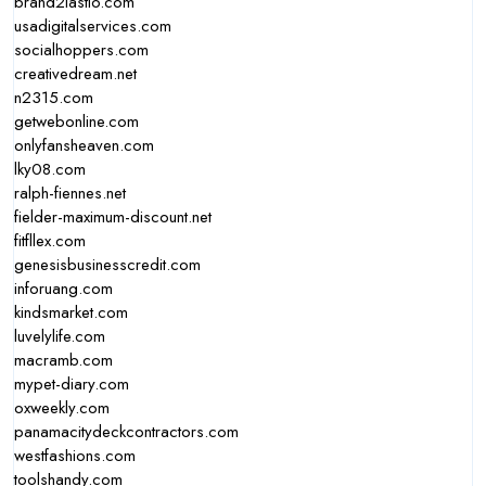
brand2lastio.com
usadigitalservices.com
socialhoppers.com
creativedream.net
n2315.com
getwebonline.com
onlyfansheaven.com
lky08.com
ralph-fiennes.net
fielder-maximum-discount.net
fitfllex.com
genesisbusinesscredit.com
inforuang.com
kindsmarket.com
luvelylife.com
macramb.com
mypet-diary.com
oxweekly.com
panamacitydeckcontractors.com
westfashions.com
toolshandy.com