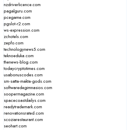
nzdriverlicence.com
pagalguru.com
pcegame.com
pgslot-r2.com
ws-expression.com
zchotels.com
zepfo.com
technologynews5.com
teknoeduka.com
thenews-blog.com
todaycryptotimes.com
usabonuscodes.com
sm-satta-makta-gods.com
softwaredegimnasios.com
soopermagazine.com
spacecoastdailys.com
readytrademark.com
renovationsrated.com
scoziarestaurant.com
seohart.com