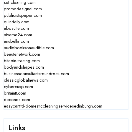
set-cleaning.com
promodesignai.com
publicistspaper.com
quindaily.com
abosulte.com
aiverse24.com
anubella.com
audiobooksonaudible.com
beautenetwork.com
bitcoin-tracing.com
bodyandshapes.com
businessconsultantsroundrock.com
classicglobalnews.com
cybercusp.com
britaintt.com
deconds.com
easycartltd-domesticcleaningservicesedinburgh.com
Links