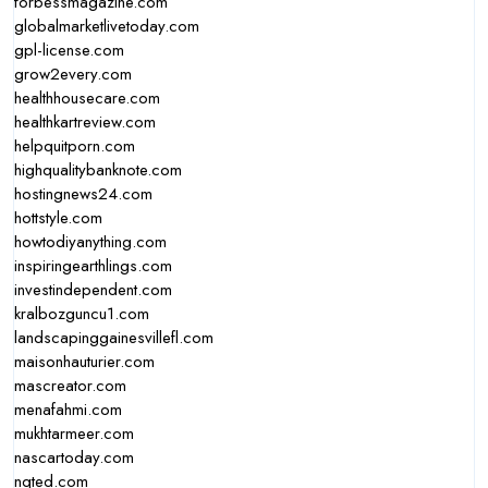
forbessmagazine.com
globalmarketlivetoday.com
gpl-license.com
grow2every.com
healthhousecare.com
healthkartreview.com
helpquitporn.com
highqualitybanknote.com
hostingnews24.com
hottstyle.com
howtodiyanything.com
inspiringearthlings.com
investindependent.com
kralbozguncu1.com
landscapinggainesvillefl.com
maisonhauturier.com
mascreator.com
menafahmi.com
mukhtarmeer.com
nascartoday.com
nqted.com