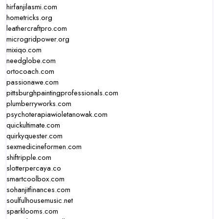
hirfanjilasmi.com
hometricks.org
leathercraftpro.com
microgridpower.org
mixiqo.com
needglobe.com
ortocoach.com
passionawe.com
pittsburghpaintingprofessionals.com
plumberryworks.com
psychoterapiawioletanowak.com
quickultimate.com
quirkyquester.com
sexmedicineformen.com
shiftripple.com
slotterpercaya.co
smartcoolbox.com
sohanjitfinances.com
soulfulhousemusic.net
sparklooms.com