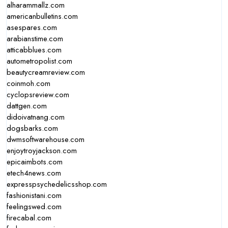
alharammallz.com
americanbulletins.com
asespares.com
arabianstime.com
atticabblues.com
autometropolist.com
beautycreamreview.com
coinmoh.com
cyclopsreview.com
dattgen.com
didoivatnang.com
dogsbarks.com
dwmsoftwarehouse.com
enjoytroyjackson.com
epicaimbots.com
etech4news.com
expresspsychedelicsshop.com
fashionistani.com
feelingswed.com
firecabal.com