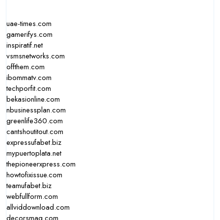
uae-times.com
gamerifys.com
inspiratif.net
vsmsnetworks.com
offthem.com
ibommatv.com
techporfit.com
bekasionline.com
nbusinessplan.com
greenlife360.com
cantshoutitout.com
expressufabet.biz
mypuertoplata.net
thepioneerxpress.com
howtofixissue.com
teamufabet.biz
webfullform.com
allviddownload.com
decorsmag.com