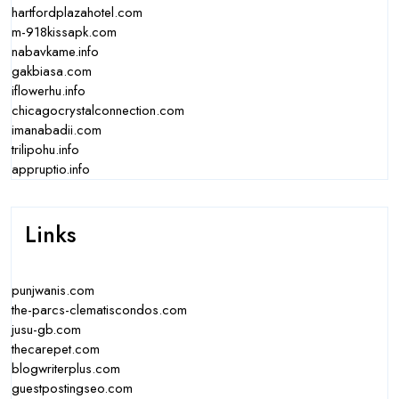
hartfordplazahotel.com
m-918kissapk.com
nabavkame.info
gakbiasa.com
iflowerhu.info
chicagocrystalconnection.com
imanabadii.com
trilipohu.info
appruptio.info
Links
punjwanis.com
the-parcs-clematiscondos.com
jusu-gb.com
thecarepet.com
blogwriterplus.com
guestpostingseo.com