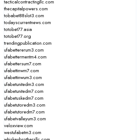
tacticalcontractingllc.com
thecapitalpowers.com
tobabet88slot3.com
todayscurrentnews.com
totobet77.asia
totobet77.org
trendingpublication.com
ufabettererum3.com
ufabettermentm4.com
ufabettersum7.com
ufabettinwm7.com
ufabettinwum3.com
ufabetunitedm3.com
ufabetunitedm7.com
ufabetuskedm7.com
ufabetutoredm3.com
ufabetutoredm7.com
ufabetvalleyum3.com
veloxview.com
westufabetm3.com
whiskeybrothersllc.com