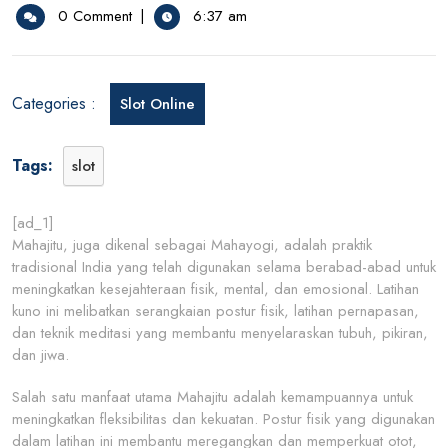
30,
Manfaat
0 Comment
|
6:37 am
2026
Mahajitu
Bagaim
Latihan
Ini
Categories :
Slot Online
Dapat
Meningk
Kesejah
Tags:
slot
Anda
[ad_1]
Mahajitu, juga dikenal sebagai Mahayogi, adalah praktik
tradisional India yang telah digunakan selama berabad-abad untuk
meningkatkan kesejahteraan fisik, mental, dan emosional. Latihan
kuno ini melibatkan serangkaian postur fisik, latihan pernapasan,
dan teknik meditasi yang membantu menyelaraskan tubuh, pikiran,
dan jiwa.
Salah satu manfaat utama Mahajitu adalah kemampuannya untuk
meningkatkan fleksibilitas dan kekuatan. Postur fisik yang digunakan
dalam latihan ini membantu meregangkan dan memperkuat otot,