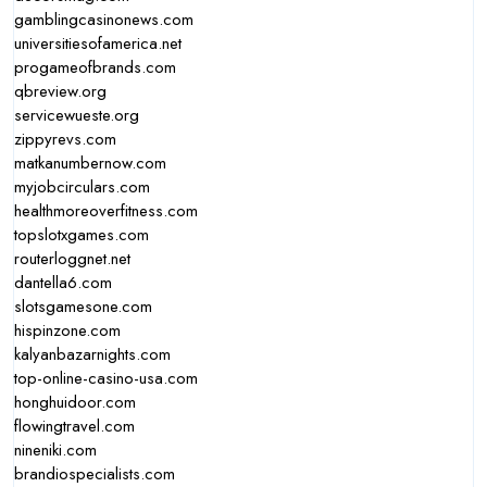
gamblingcasinonews.com
universitiesofamerica.net
progameofbrands.com
qbreview.org
servicewueste.org
zippyrevs.com
matkanumbernow.com
myjobcirculars.com
healthmoreoverfitness.com
topslotxgames.com
routerloggnet.net
dantella6.com
slotsgamesone.com
hispinzone.com
kalyanbazarnights.com
top-online-casino-usa.com
honghuidoor.com
flowingtravel.com
nineniki.com
brandiospecialists.com