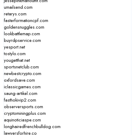
jessepinkmanoutfit.com
umailsend.com
retarys.com
fasterformationcpf.com
goldensnuggles.com
lookbattlemap.com
buyrdpservice.com
yesport.net
tostylo.com
yougetthat.net
sportsnetclub.com
newbestcrypto.com
oxfordsave.com
iclassicgames.com
saung-artikel.com
fasthokivip2.com
observersports.com
cryptominingplus.com
aquinoticiaspe.com
longhairedfrenchbulldog.com
lawyersforhire.co