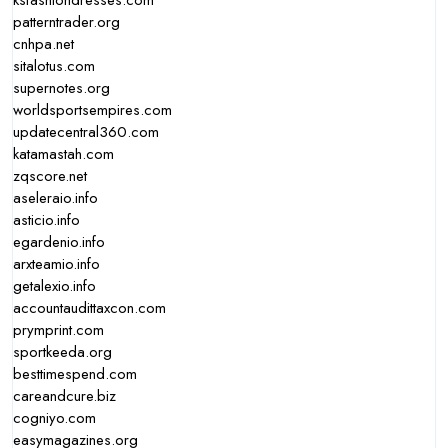
ksfashiondresses.com
patterntrader.org
cnhpa.net
sitalotus.com
supernotes.org
worldsportsempires.com
updatecentral360.com
katamastah.com
zqscore.net
aseleraio.info
asticio.info
egardenio.info
arxteamio.info
getalexio.info
accountaudittaxcon.com
prymprint.com
sportkeeda.org
besttimespend.com
careandcure.biz
cogniyo.com
easymagazines.org