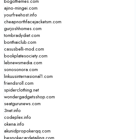
bogothemes.com
ajino-mingei.com
yourfreehost.info
cheapnorthfacejacketsm.com
gurjoshhomes.com
tombradydiet.com
bonthaiclub.com
casusbelli-mod.com
bookplatesociety.com
lebnewsmedia.com
sonosonora.com
linkuusinternasional1.com
friendsroll.com
spiderclothing.net
wondergadgetsshop.com
seatgurunews.com
3net.info
codeplex.info
okena.info
akunidpropokerqq.com
bespokecardetailing.com