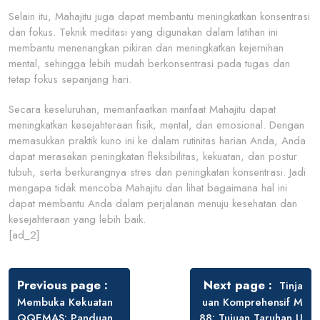
Selain itu, Mahajitu juga dapat membantu meningkatkan konsentrasi
dan fokus. Teknik meditasi yang digunakan dalam latihan ini
membantu menenangkan pikiran dan meningkatkan kejernihan
mental, sehingga lebih mudah berkonsentrasi pada tugas dan
tetap fokus sepanjang hari.
Secara keseluruhan, memanfaatkan manfaat Mahajitu dapat
meningkatkan kesejahteraan fisik, mental, dan emosional. Dengan
memasukkan praktik kuno ini ke dalam rutinitas harian Anda, Anda
dapat merasakan peningkatan fleksibilitas, kekuatan, dan postur
tubuh, serta berkurangnya stres dan peningkatan konsentrasi. Jadi
mengapa tidak mencoba Mahajitu dan lihat bagaimana hal ini
dapat membantu Anda dalam perjalanan menuju kesehatan dan
kesejahteraan yang lebih baik.
[ad_2]
Post
navigation
Previous page
Next page
Tinja
Membuka Kekuatan
uan Komprehensif M
QQEMAS: Panduan
88: Tujuan Taruhan U