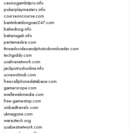
casinogambitpro.info
pokerplaymasters.info
courseoncourse.com
bantinbatdongsan247.com
bahednog.info
bahenxgek.info
pertamaskre.com
threadsvideoandphotodownloader.com
techgiddy.com
usalivenetwork.com
jackpotrushonline.info
ucnewshindi.com
freecellphonedatabase.com
gamersrope.com
exellewebmedia.com
free-gamestop.com
sinbadtravels.com
ukmagzine.com
wareztech.org
usabestnetwork.com