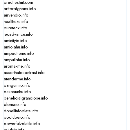
prachestait.com
artforafghans.info
airvendio.info
healthexe.info
puretecx.info
tecadvance.info
aminityio.info
amiolahu.info
ampacheme.info
ampullahu.info
aromaxme.info
asserthatecontrast.info
atenderme.info
bangumiio.info
bekosunhu.info
beneficialgrandiose.info
blomaio.info
dosellinfoplete.info
podtubeio.info
powerfulvolatile.info