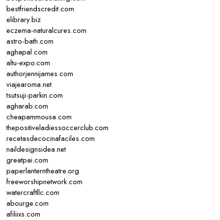
bestfriendscredit.com
elibrary.biz
eczema-naturalcures.com
astro-bath.com
aghapal.com
altu-expo.com
authorjennijames.com
viajearoma.net
tsutsuji-parkin.com
agharab.com
cheapammousa.com
thepositiveladiessoccerclub.com
recetasdecocinafaciles.com
naildesignsidea.net
greatpai.com
paperlanterntheatre.org
freeworshipnetwork.com
watercraftllc.com
abourge.com
afiliixs.com