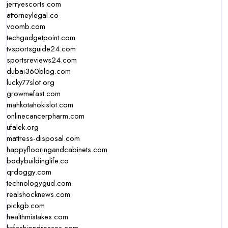
jerryescorts.com
attorneylegal.co
voomb.com
techgadgetpoint.com
tvsportsguide24.com
sportsreviews24.com
dubai360blog.com
lucky77slot.org
growmefast.com
mahkotahokislot.com
onlinecancerpharm.com
ufalek.org
mattress-disposal.com
happyflooringandcabinets.com
bodybuildinglife.co
qrdoggy.com
technologygud.com
realshocknews.com
pickgb.com
healthmistakes.com