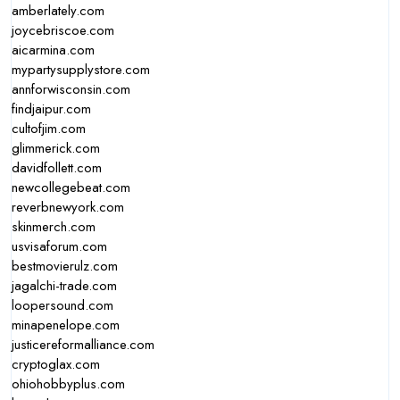
amberlately.com
joycebriscoe.com
aicarmina.com
mypartysupplystore.com
annforwisconsin.com
findjaipur.com
cultofjim.com
glimmerick.com
davidfollett.com
newcollegebeat.com
reverbnewyork.com
skinmerch.com
usvisaforum.com
bestmovierulz.com
jagalchi-trade.com
loopersound.com
minapenelope.com
justicereformalliance.com
cryptoglax.com
ohiohobbyplus.com