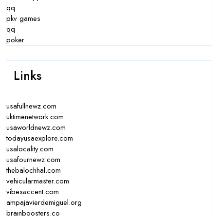
qq
pkv games
qq
poker
Links
usafullnewz.com
uktimenetwork.com
usaworldnewz.com
todayusaexplore.com
usalocality.com
usafournewz.com
thebalochhal.com
vehicularmaster.com
vibesaccent.com
ampajavierdemiguel.org
brainboosters.co