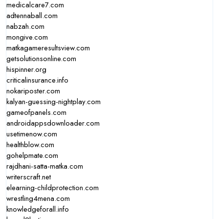
medicalcare7.com
adtennaball.com
nabzah.com
mongive.com
matkagameresultsview.com
getsolutionsonline.com
hispinner.org
criticalinsurance.info
nokariposter.com
kalyan-guessing-nightplay.com
gameofpanels.com
androidappsdownloader.com
usetimenow.com
healthblow.com
gohelpmate.com
rajdhani-satta-matka.com
writerscraft.net
elearning-childprotection.com
wrestling4mena.com
knowledgeforall.info