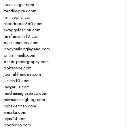
travelstager.com
trendinspires.com
rannyephul.com
reportradar360.com
swaggyfashion.com
taraftariumtv10.com
questionquery.com
bodybuildinglegend.com
brilliant-nails.com
dandr-photography.com
dokteroce.com
journal-francais.com
justintv10.com
lawyerule.com
mediamingleseaco.com
mtsmarketingblog.com
nghekiemtien.com
wasirku.com
tejas24.com
poolturbo.com