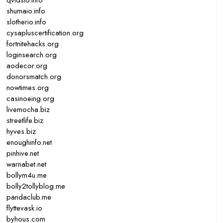
qvidsio.info
shumaio.info
slotherio.info
cysapluscertification.org
fortnitehacks.org
loginsearch.org
aodecor.org
donorsmatch.org
nowtimes.org
casinoeing.org
livemocha.biz
streetlife.biz
hyves.biz
enoughinfo.net
pinhive.net
warnabet.net
bollym4u.me
bolly2tollyblog.me
pandaclub.me
flyttevask.io
byhous.com