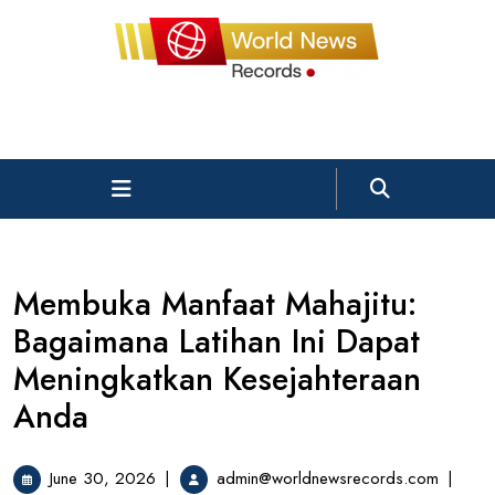
Skip
to
content
Open
Menu
Membuka Manfaat Mahajitu:
Bagaimana Latihan Ini Dapat
Meningkatkan Kesejahteraan
Anda
June
Membu
June 30, 2026
|
admin@worldnewsrecords.com
|