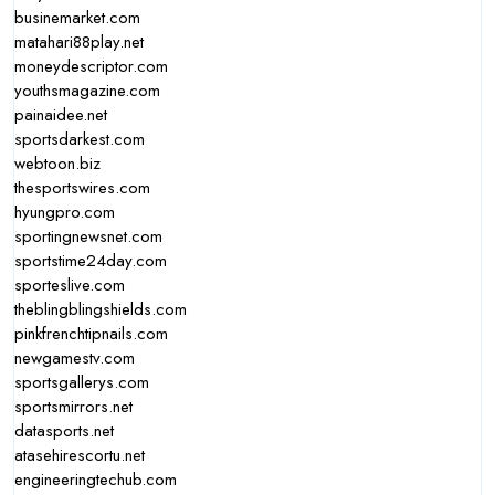
businemarket.com
matahari88play.net
moneydescriptor.com
youthsmagazine.com
painaidee.net
sportsdarkest.com
webtoon.biz
thesportswires.com
hyungpro.com
sportingnewsnet.com
sportstime24day.com
sporteslive.com
theblingblingshields.com
pinkfrenchtipnails.com
newgamestv.com
sportsgallerys.com
sportsmirrors.net
datasports.net
atasehirescortu.net
engineeringtechub.com