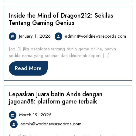
Inside the Mind of Dragon212: Sekilas
Tentang Gaming Genius
January
admi
January 1, 2026
admin@worldnewsrecords.com
1,
[ad_1] Jika berbicara tentang dunia game online, hanya
2026
sedikit nama yang setenar dan dihormati seperti [...]
Read
Read More
More
Lepaskan juara batin Anda dengan
jagoan88: platform game terbaik
March
March 19, 2025
19,
admin@worldnewsrecords.
admin@worldnewsrecords.com
2025