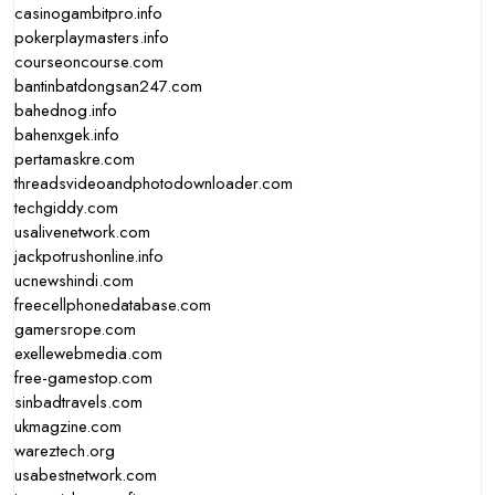
casinogambitpro.info
pokerplaymasters.info
courseoncourse.com
bantinbatdongsan247.com
bahednog.info
bahenxgek.info
pertamaskre.com
threadsvideoandphotodownloader.com
techgiddy.com
usalivenetwork.com
jackpotrushonline.info
ucnewshindi.com
freecellphonedatabase.com
gamersrope.com
exellewebmedia.com
free-gamestop.com
sinbadtravels.com
ukmagzine.com
wareztech.org
usabestnetwork.com