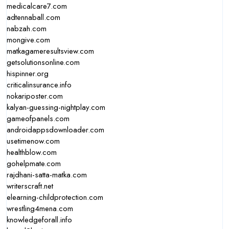
medicalcare7.com
adtennaball.com
nabzah.com
mongive.com
matkagameresultsview.com
getsolutionsonline.com
hispinner.org
criticalinsurance.info
nokariposter.com
kalyan-guessing-nightplay.com
gameofpanels.com
androidappsdownloader.com
usetimenow.com
healthblow.com
gohelpmate.com
rajdhani-satta-matka.com
writerscraft.net
elearning-childprotection.com
wrestling4mena.com
knowledgeforall.info