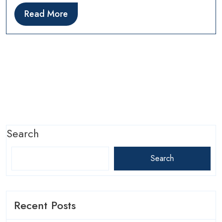
Read
Read More
More
Search
Search
Recent Posts