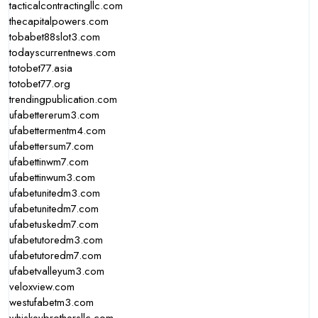
tacticalcontractingllc.com
thecapitalpowers.com
tobabet88slot3.com
todayscurrentnews.com
totobet77.asia
totobet77.org
trendingpublication.com
ufabettererum3.com
ufabettermentm4.com
ufabettersum7.com
ufabettinwm7.com
ufabettinwum3.com
ufabetunitedm3.com
ufabetunitedm7.com
ufabetuskedm7.com
ufabetutoredm3.com
ufabetutoredm7.com
ufabetvalleyum3.com
veloxview.com
westufabetm3.com