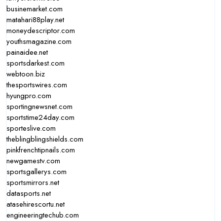
businemarket.com
matahari88play.net
moneydescriptor.com
youthsmagazine.com
painaidee.net
sportsdarkest.com
webtoon.biz
thesportswires.com
hyungpro.com
sportingnewsnet.com
sportstime24day.com
sporteslive.com
theblingblingshields.com
pinkfrenchtipnails.com
newgamestv.com
sportsgallerys.com
sportsmirrors.net
datasports.net
atasehirescortu.net
engineeringtechub.com