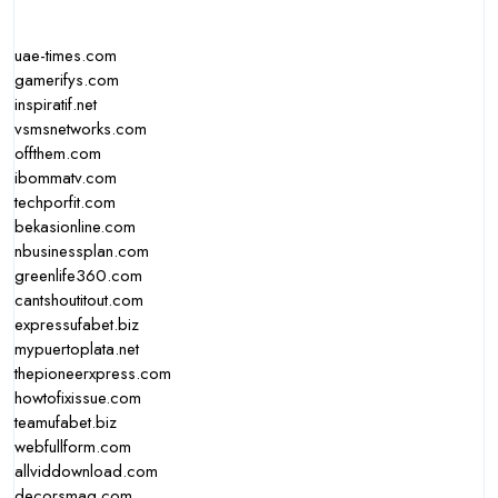
uae-times.com
gamerifys.com
inspiratif.net
vsmsnetworks.com
offthem.com
ibommatv.com
techporfit.com
bekasionline.com
nbusinessplan.com
greenlife360.com
cantshoutitout.com
expressufabet.biz
mypuertoplata.net
thepioneerxpress.com
howtofixissue.com
teamufabet.biz
webfullform.com
allviddownload.com
decorsmag.com