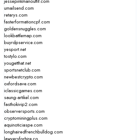
jessepinkmanoutfit.com
umailsend.com
retarys.com
fasterformationcpf.com
goldensnuggles.com
lookbattlemap.com
buyrdpservice.com
yesport.net
tostylo.com
yougetthat.net
sportsnetclub.com
newbestcrypto.com
oxfordsave.com
iclassicgames.com
saung-artikel.com
fasthokivip2.com
observersports.com
cryptominingplus.com
aquinoticiaspe.com
longhairedfrenchbulldog.com
lawyersforhire.co