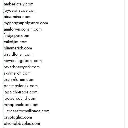
amberlately.com
joycebriscoe.com
aicarmina.com
mypartysupplystore.com
annforwisconsin.com
findjaipur.com
cultofjim.com
glimmerick.com
davidfollett.com
newcollegebeat.com
reverbnewyork.com
skinmerch.com
usvisaforum.com
bestmovierulz.com
jagalchi-trade.com
loopersound.com
minapenelope.com
justicereformalliance.com
cryptoglax.com
ohiohobbyplus.com