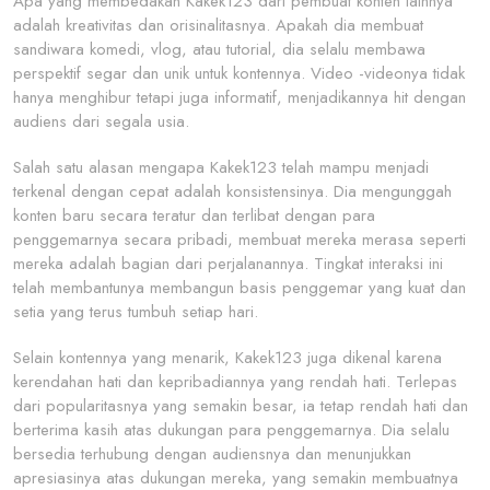
Apa yang membedakan Kakek123 dari pembuat konten lainnya
adalah kreativitas dan orisinalitasnya. Apakah dia membuat
sandiwara komedi, vlog, atau tutorial, dia selalu membawa
perspektif segar dan unik untuk kontennya. Video -videonya tidak
hanya menghibur tetapi juga informatif, menjadikannya hit dengan
audiens dari segala usia.
Salah satu alasan mengapa Kakek123 telah mampu menjadi
terkenal dengan cepat adalah konsistensinya. Dia mengunggah
konten baru secara teratur dan terlibat dengan para
penggemarnya secara pribadi, membuat mereka merasa seperti
mereka adalah bagian dari perjalanannya. Tingkat interaksi ini
telah membantunya membangun basis penggemar yang kuat dan
setia yang terus tumbuh setiap hari.
Selain kontennya yang menarik, Kakek123 juga dikenal karena
kerendahan hati dan kepribadiannya yang rendah hati. Terlepas
dari popularitasnya yang semakin besar, ia tetap rendah hati dan
berterima kasih atas dukungan para penggemarnya. Dia selalu
bersedia terhubung dengan audiensnya dan menunjukkan
apresiasinya atas dukungan mereka, yang semakin membuatnya