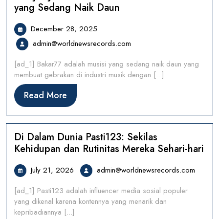
yang Sedang Naik Daun
December
December 28, 2025
28,
admin@worldnewsrecords.
admin@worldnewsrecords.com
2025
[ad_1] Bakar77 adalah musisi yang sedang naik daun yang
membuat gebrakan di industri musik dengan [...]
Read
Read More
More
Di Dalam Dunia Pasti123: Sekilas
Kehidupan dan Rutinitas Mereka Sehari-hari
July
admin@
July 21, 2026
admin@worldnewsrecords.com
21,
[ad_1] Pasti123 adalah influencer media sosial populer
2026
yang dikenal karena kontennya yang menarik dan
kepribadiannya [...]