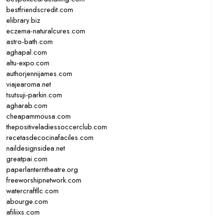
bestfriendscredit.com
elibrary.biz
eczema-naturalcures.com
astro-bath.com
aghapal.com
altu-expo.com
authorjennijames.com
viajearoma.net
tsutsuji-parkin.com
agharab.com
cheapammousa.com
thepositiveladiessoccerclub.com
recetasdecocinafaciles.com
naildesignsidea.net
greatpai.com
paperlanterntheatre.org
freeworshipnetwork.com
watercraftllc.com
abourge.com
afiliixs.com