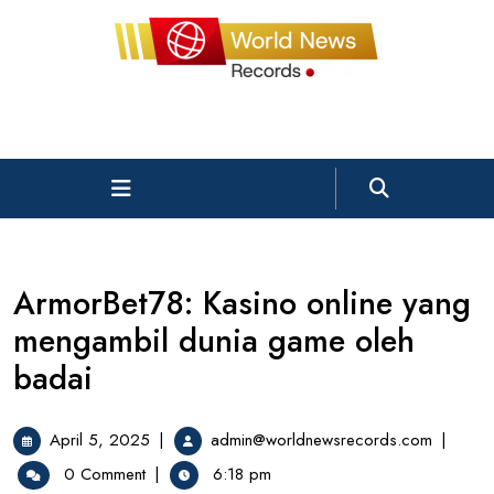
Skip
to
content
Open
Menu
ArmorBet78: Kasino online yang
mengambil dunia game oleh
badai
April
ArmorBe
April 5, 2025
|
admin@worldnewsrecords.com
|
5,
Kasino
0 Comment
|
6:18 pm
2025
online