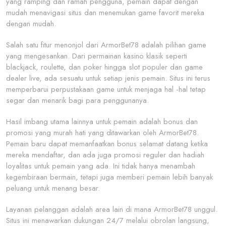
yang ramping dan ramah pengguna, pemain dapat dengan
mudah menavigasi situs dan menemukan game favorit mereka
dengan mudah.
Salah satu fitur menonjol dari ArmorBet78 adalah pilihan game
yang mengesankan. Dari permainan kasino klasik seperti
blackjack, roulette, dan poker hingga slot populer dan game
dealer live, ada sesuatu untuk setiap jenis pemain. Situs ini terus
memperbarui perpustakaan game untuk menjaga hal -hal tetap
segar dan menarik bagi para penggunanya.
Hasil imbang utama lainnya untuk pemain adalah bonus dan
promosi yang murah hati yang ditawarkan oleh ArmorBet78.
Pemain baru dapat memanfaatkan bonus selamat datang ketika
mereka mendaftar, dan ada juga promosi reguler dan hadiah
loyalitas untuk pemain yang ada. Ini tidak hanya menambah
kegembiraan bermain, tetapi juga memberi pemain lebih banyak
peluang untuk menang besar.
Layanan pelanggan adalah area lain di mana ArmorBet78 unggul.
Situs ini menawarkan dukungan 24/7 melalui obrolan langsung,