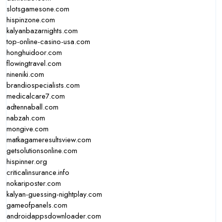
slotsgamesone.com
hispinzone.com
kalyanbazarnights.com
top-online-casino-usa.com
honghuidoor.com
flowingtravel.com
nineniki.com
brandiospecialists.com
medicalcare7.com
adtennaball.com
nabzah.com
mongive.com
matkagameresultsview.com
getsolutionsonline.com
hispinner.org
criticalinsurance.info
nokariposter.com
kalyan-guessing-nightplay.com
gameofpanels.com
androidappsdownloader.com