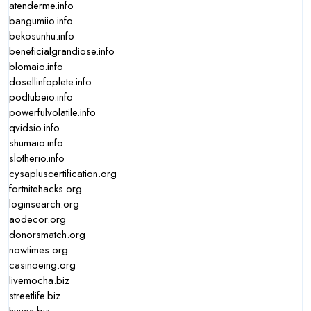
atenderme.info
bangumiio.info
bekosunhu.info
beneficialgrandiose.info
blomaio.info
dosellinfoplete.info
podtubeio.info
powerfulvolatile.info
qvidsio.info
shumaio.info
slotherio.info
cysapluscertification.org
fortnitehacks.org
loginsearch.org
aodecor.org
donorsmatch.org
nowtimes.org
casinoeing.org
livemocha.biz
streetlife.biz