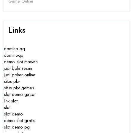
Game Online
Links
domino qq
dominoqq
demo slot maxwin
judi bola resmi
judi poker online
situs pkv
situs pkv games
slot demo gacor
link slot
slot
slot demo
demo slot gratis
slot demo pg