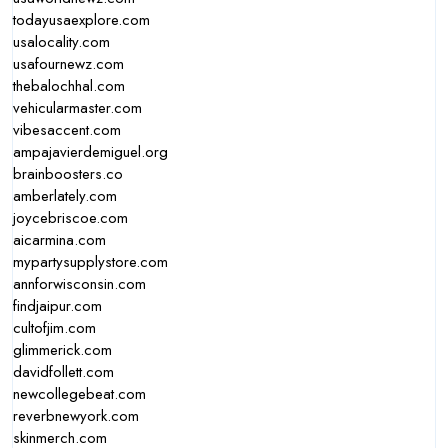
todayusaexplore.com
usalocality.com
usafournewz.com
thebalochhal.com
vehicularmaster.com
vibesaccent.com
ampajavierdemiguel.org
brainboosters.co
amberlately.com
joycebriscoe.com
aicarmina.com
mypartysupplystore.com
annforwisconsin.com
findjaipur.com
cultofjim.com
glimmerick.com
davidfollett.com
newcollegebeat.com
reverbnewyork.com
skinmerch.com