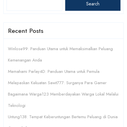
Search
Recent Posts
Winlose99: Panduan Utama untuk Memaksimalkan Peluang
Kemenangan Anda
Memahami Parlay4D: Panduan Utama untuk Pemula
Melepaskan Kekuatan Sawit777: Surganya Para Gamer
Bagaimana Warga123 Memberdayakan Warga Lokal Melalui
Teknologi
Untung138: Tempat Keberuntungan Bertemu Peluang di Dunia