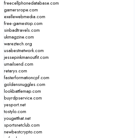
freecellphonedatabase.com
gamersrope.com
exellewebmedia.com
free-gamestop.com
sinbadtravels.com
ukmagzine.com
wareztech.org
usabestnetwork.com
jessepinkmanoutfit.com
umailsend.com
retarys.com
fasterformationcpf.com
goldensnuggles.com
lookbattlemap.com
buyrdpservice.com
yesport.net
tostylo.com
yougetthat.net
sportsnetclub.com
newbestcrypto.com