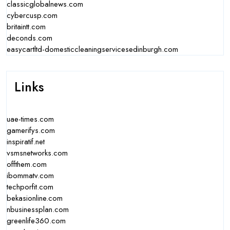
classicglobalnews.com
cybercusp.com
britaintt.com
deconds.com
easycartltd-domesticcleaningservicesedinburgh.com
Links
uae-times.com
gamerifys.com
inspiratif.net
vsmsnetworks.com
offthem.com
ibommatv.com
techporfit.com
bekasionline.com
nbusinessplan.com
greenlife360.com