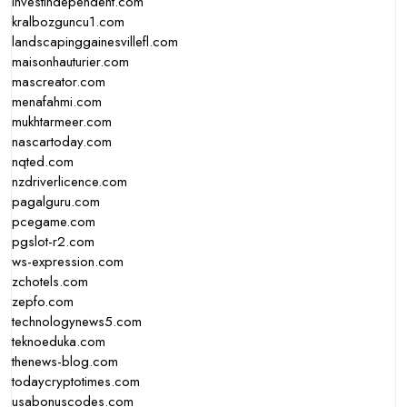
investindependent.com
kralbozguncu1.com
landscapinggainesvillefl.com
maisonhauturier.com
mascreator.com
menafahmi.com
mukhtarmeer.com
nascartoday.com
nqted.com
nzdriverlicence.com
pagalguru.com
pcegame.com
pgslot-r2.com
ws-expression.com
zchotels.com
zepfo.com
technologynews5.com
teknoeduka.com
thenews-blog.com
todaycryptotimes.com
usabonuscodes.com