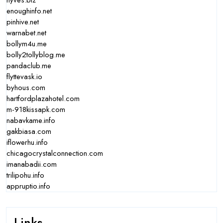
hyves.biz
enoughinfo.net
pinhive.net
warnabet.net
bollym4u.me
bolly2tollyblog.me
pandaclub.me
flyttevask.io
byhous.com
hartfordplazahotel.com
m-918kissapk.com
nabavkame.info
gakbiasa.com
iflowerhu.info
chicagocrystalconnection.com
imanabadii.com
trilipohu.info
appruptio.info
Links