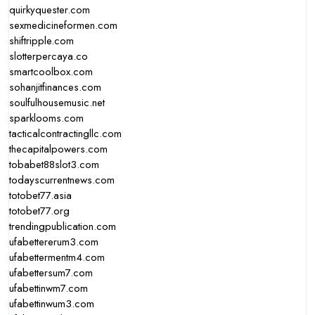
quirkyquester.com
sexmedicineformen.com
shiftripple.com
slotterpercaya.co
smartcoolbox.com
sohanjitfinances.com
soulfulhousemusic.net
sparklooms.com
tacticalcontractingllc.com
thecapitalpowers.com
tobabet88slot3.com
todayscurrentnews.com
totobet77.asia
totobet77.org
trendingpublication.com
ufabettererum3.com
ufabettermentm4.com
ufabettersum7.com
ufabettinwm7.com
ufabettinwum3.com