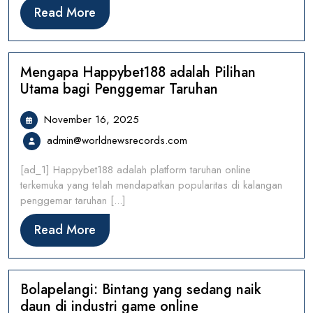
Read
Read More
More
Mengapa Happybet188 adalah Pilihan
Utama bagi Penggemar Taruhan
November
November 16, 2025
16,
admin@worldnewsrecords.
admin@worldnewsrecords.com
2025
[ad_1] Happybet188 adalah platform taruhan online
terkemuka yang telah mendapatkan popularitas di kalangan
penggemar taruhan [...]
Read
Read More
More
Bolapelangi: Bintang yang sedang naik
daun di industri game online