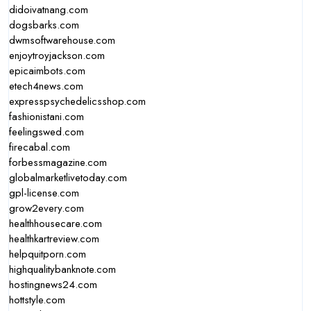
didoivatnang.com
dogsbarks.com
dwmsoftwarehouse.com
enjoytroyjackson.com
epicaimbots.com
etech4news.com
expresspsychedelicsshop.com
fashionistani.com
feelingswed.com
firecabal.com
forbessmagazine.com
globalmarketlivetoday.com
gpl-license.com
grow2every.com
healthhousecare.com
healthkartreview.com
helpquitporn.com
highqualitybanknote.com
hostingnews24.com
hottstyle.com