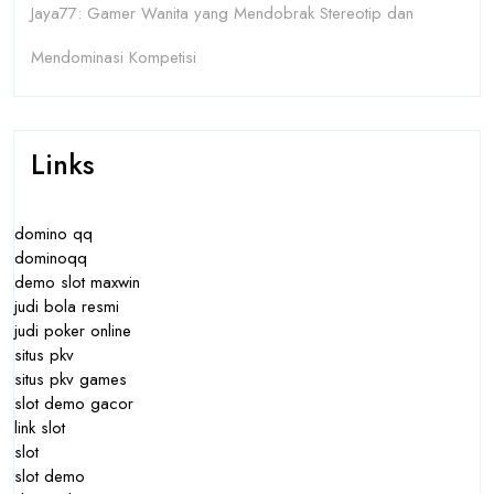
Jaya77: Gamer Wanita yang Mendobrak Stereotip dan
Mendominasi Kompetisi
Links
domino qq
dominoqq
demo slot maxwin
judi bola resmi
judi poker online
situs pkv
situs pkv games
slot demo gacor
link slot
slot
slot demo