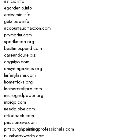
asticio.info
egardenio.info
arxteamio.info
getalexio.info
accountaudittaxcon.com
prymprint.com
sportkeeda.org
besttimespend.com
careandcure.biz
cogniyo.com
easymagazines.org
hirfanjilasmi.com
hometricks.org
leathercraftpro.com
microgridpower.org
mixiqo.com
needglobe.com
ortocoach.com
passionawe.com
pittsburghpaintingprofessionals.com
plumberryworks.com