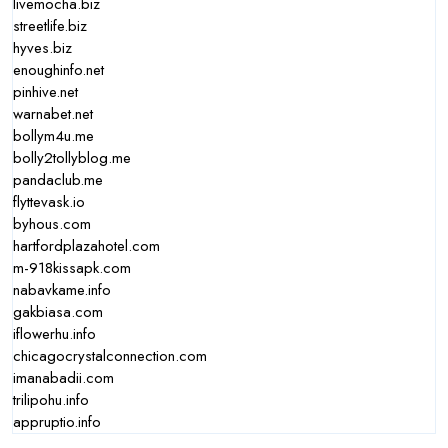
livemocha.biz
streetlife.biz
hyves.biz
enoughinfo.net
pinhive.net
warnabet.net
bollym4u.me
bolly2tollyblog.me
pandaclub.me
flyttevask.io
byhous.com
hartfordplazahotel.com
m-918kissapk.com
nabavkame.info
gakbiasa.com
iflowerhu.info
chicagocrystalconnection.com
imanabadii.com
trilipohu.info
appruptio.info