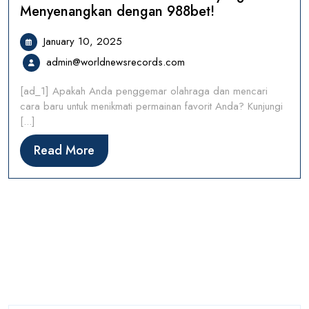
Menyenangkan dengan 988bet!
January
January 10, 2025
10,
admin@worldnewsrecords.
admin@worldnewsrecords.com
2025
[ad_1] Apakah Anda penggemar olahraga dan mencari
cara baru untuk menikmati permainan favorit Anda? Kunjungi
[...]
Read
Read More
More