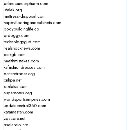
onlinecancerpharm.com
ufalek.org
mattress-disposal.com
happyflooringandcabinets.com
bodybuildinglife.co
qrdoggy.com
technologygud.com
realshocknews.com
pickgb.com
healthmistakes.com
ksfashiondresses.com
patterntrader.org
cnhpa.net
sitalotus.com
supernotes.org
worldsportsempires.com
updatecentral360.com
katamastah.com
zqscore.net
aseleraio.info