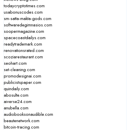
todaycryptotimes.com
usabonuscodes.com
sm-satta-makta-gods.com
softwaredegimnasios.com
soopermagazine.com
spacecoastdailys.com
readytrademark.com
renovationsrated.com
scoziarestaurant.com
seohart.com
set-cleaning.com
promodesignai.com
publicistspaper.com
quindaily.com
abosulte.com
aiverse24.com
anubella.com
audiobooksonaudible.com
beautenetwork.com
bitcoin-tracing.com