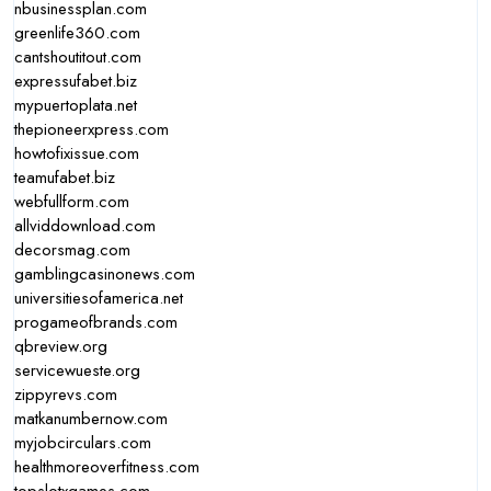
nbusinessplan.com
greenlife360.com
cantshoutitout.com
expressufabet.biz
mypuertoplata.net
thepioneerxpress.com
howtofixissue.com
teamufabet.biz
webfullform.com
allviddownload.com
decorsmag.com
gamblingcasinonews.com
universitiesofamerica.net
progameofbrands.com
qbreview.org
servicewueste.org
zippyrevs.com
matkanumbernow.com
myjobcirculars.com
healthmoreoverfitness.com