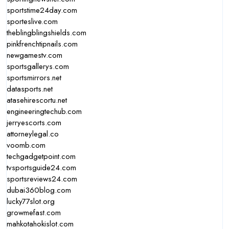
sportstime24day.com
sporteslive.com
theblingblingshields.com
pinkfrenchtipnails.com
newgamestv.com
sportsgallerys.com
sportsmirrors.net
datasports.net
atasehirescortu.net
engineeringtechub.com
jerryescorts.com
attorneylegal.co
voomb.com
techgadgetpoint.com
tvsportsguide24.com
sportsreviews24.com
dubai360blog.com
lucky77slot.org
growmefast.com
mahkotahokislot.com