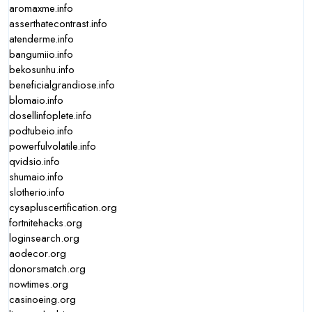
aromaxme.info
asserthatecontrast.info
atenderme.info
bangumiio.info
bekosunhu.info
beneficialgrandiose.info
blomaio.info
dosellinfoplete.info
podtubeio.info
powerfulvolatile.info
qvidsio.info
shumaio.info
slotherio.info
cysapluscertification.org
fortnitehacks.org
loginsearch.org
aodecor.org
donorsmatch.org
nowtimes.org
casinoeing.org