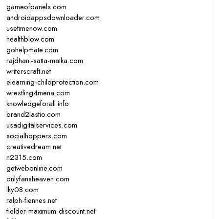
gameofpanels.com
androidappsdownloader.com
usetimenow.com
healthblow.com
gohelpmate.com
rajdhani-satta-matka.com
writerscraft.net
elearning-childprotection.com
wrestling4mena.com
knowledgeforall.info
brand2lastio.com
usadigitalservices.com
socialhoppers.com
creativedream.net
n2315.com
getwebonline.com
onlyfansheaven.com
lky08.com
ralph-fiennes.net
fielder-maximum-discount.net