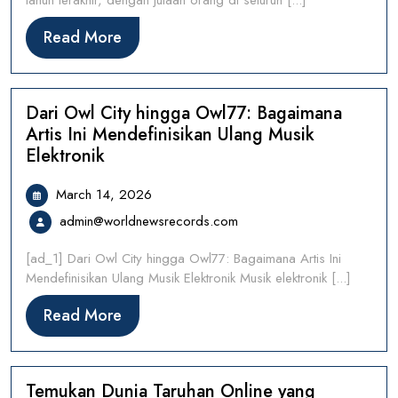
tahun terakhir, dengan jutaan orang di seluruh [...]
Read
Read More
More
Dari Owl City hingga Owl77: Bagaimana
Artis Ini Mendefinisikan Ulang Musik
Elektronik
March
March 14, 2026
14,
admin@worldnewsrecords.
admin@worldnewsrecords.com
2026
[ad_1] Dari Owl City hingga Owl77: Bagaimana Artis Ini
Mendefinisikan Ulang Musik Elektronik Musik elektronik [...]
Read
Read More
More
Temukan Dunia Taruhan Online yang