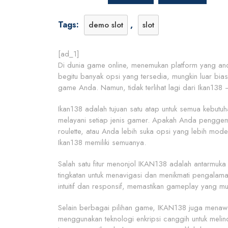
Tags:
,
demo slot
slot
[ad_1]
Di dunia game online, menemukan platform yang an
begitu banyak opsi yang tersedia, mungkin luar bia
game Anda. Namun, tidak terlihat lagi dari Ikan138
Ikan138 adalah tujuan satu atap untuk semua keb
melayani setiap jenis gamer. Apakah Anda penggema
roulette, atau Anda lebih suka opsi yang lebih moder
Ikan138 memiliki semuanya.
Salah satu fitur menonjol IKAN138 adalah antarm
tingkatan untuk menavigasi dan menikmati pengalama
intuitif dan responsif, memastikan gameplay yang 
Selain berbagai pilihan game, IKAN138 juga menawa
menggunakan teknologi enkripsi canggih untuk meli