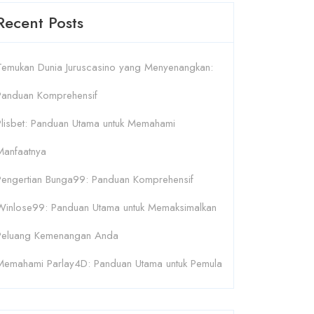
Recent Posts
Temukan Dunia Juruscasino yang Menyenangkan:
Panduan Komprehensif
Plisbet: Panduan Utama untuk Memahami
Manfaatnya
Pengertian Bunga99: Panduan Komprehensif
Winlose99: Panduan Utama untuk Memaksimalkan
Peluang Kemenangan Anda
Memahami Parlay4D: Panduan Utama untuk Pemula