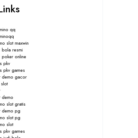
Links
mino qq
minoqq
mo slot maxwin
i bola resmi
i poker online
us pkv
us pkv games
ot demo gacor
 slot
t
ot demo
o slot gratis
ot demo pg
mo slot pg
mo slot
us pkv games