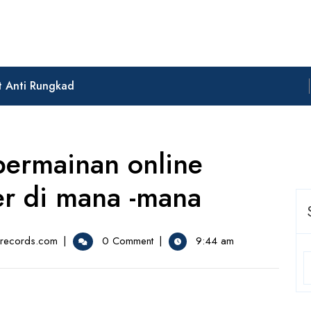
t Anti Rungkad
permainan online
er di mana -mana
Ikan138:
records.com
|
0 Comment
|
9:44 am
Platform
permainan
online
terbaik