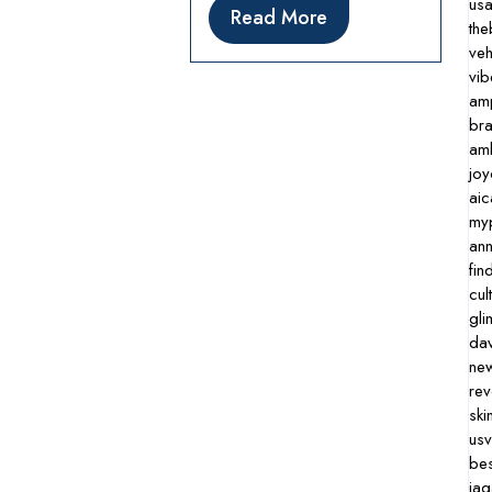
us
Read
Read More
the
More
veh
vi
am
bra
amb
jo
ai
my
ann
fin
cul
gl
dav
ne
re
sk
us
bes
jag