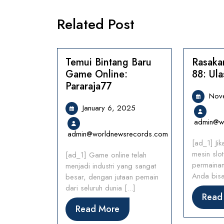
Related Post
Temui Bintang Baru
Rasaka
Game Online:
88: Ul
Pararaja77
Nov
January
January 6, 2025
6,
admin@w
2025
admin@worldnew
admin@worldnewsrecords.com
[ad_1] J
mesin slo
[ad_1] Game online telah
permainan
menjadi industri yang sangat
Anda bisa
besar, dengan jutaan pemain
dari seluruh dunia [...]
Read
Read
Read More
More