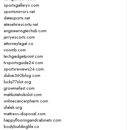
sportsgallerys.com
sportsmirrors.net
datasports.net
atasehirescortu.net
engineeringtechub.com
jerryescorts.com
attorneylegal.co
voomb.com
techgadgetpoint.com
tvsportsguide24.com
sportsreviews24.com
dubai360blog.com
lucky77slot.org
growmefast.com
mahkotahokislot.com
onlinecancerpharm.com
ufalek.org
mattress-disposal.com
happyflooringandcabinets.com
bodybuildinglife.co