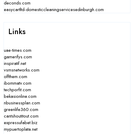
deconds.com
easycartltd-domesticcleaningservicesedinburgh.com
Links
uae-times.com
gamerifys.com
inspiratif.net
vsmsnetworks.com
offthem.com
ibommatv.com
techporfit.com
bekasionline.com
nbusinessplan.com
greenlife360.com
cantshoutitout.com
expressufabet.biz
mypuertoplata.net