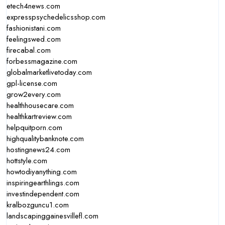
etech4news.com
expresspsychedelicsshop.com
fashionistani.com
feelingswed.com
firecabal.com
forbessmagazine.com
globalmarketlivetoday.com
gpl-license.com
grow2every.com
healthhousecare.com
healthkartreview.com
helpquitporn.com
highqualitybanknote.com
hostingnews24.com
hottstyle.com
howtodiyanything.com
inspiringearthlings.com
investindependent.com
kralbozguncu1.com
landscapinggainesvillefl.com