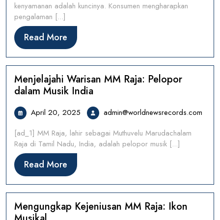
kenyamanan adalah kuncinya. Konsumen mengharapkan
pengalaman [...]
Read
Read More
More
Menjelajahi Warisan MM Raja: Pelopor
dalam Musik India
April
admi
April 20, 2025
admin@worldnewsrecords.com
20,
[ad_1] MM Raja, lahir sebagai Muthuvelu Marudachalam
2025
Raja di Tamil Nadu, India, adalah pelopor musik [...]
Read
Read More
More
Mengungkap Kejeniusan MM Raja: Ikon
Musikal