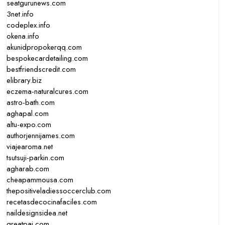
seatgurunews.com
3net.info
codeplex.info
okena.info
akunidpropokerqq.com
bespokecardetailing.com
bestfriendscredit.com
elibrary.biz
eczema-naturalcures.com
astro-bath.com
aghapal.com
altu-expo.com
authorjennijames.com
viajearoma.net
tsutsuji-parkin.com
agharab.com
cheapammousa.com
thepositiveladiessoccerclub.com
recetasdecocinafaciles.com
naildesignsidea.net
greatpai.com