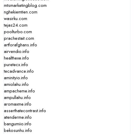
mtsmarketingblog.com
nghekiemtien.com
wasirku.com
tejas24.com
poolturbo.com
prachestait.com
artforafghans.info
airvendio.info
healthexe.info
puretecx.info
tecadvance.info
aminityio.info
amiolahu.info
ampacheme.info
ampullahu.info
aromaxme.info
asserthatecontrast.info
atenderme.info
bangumiio.info
bekosunhu.info