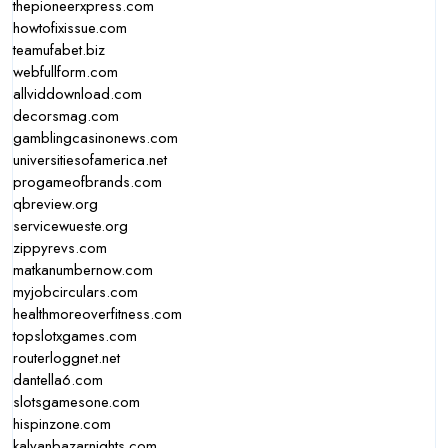
thepioneerxpress.com
howtofixissue.com
teamufabet.biz
webfullform.com
allviddownload.com
decorsmag.com
gamblingcasinonews.com
universitiesofamerica.net
progameofbrands.com
qbreview.org
servicewueste.org
zippyrevs.com
matkanumbernow.com
myjobcirculars.com
healthmoreoverfitness.com
topslotxgames.com
routerloggnet.net
dantella6.com
slotsgamesone.com
hispinzone.com
kalyanbazarnights.com