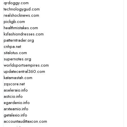
qrdoggy.com
technologygud.com
realshocknews.com
pickgb.com
healthmistakes.com
ksfashiondresses.com
patterntrader.org
cnhpa.net
sitalotus.com
supernotes.org
worldsportsempires.com
updatecentral360.com
katamastah.com
zqscore.net
aseleraio.info
asticio.info
egardenio.info
arxteamio.info
getalexio.info
accountaudittaxcon.com