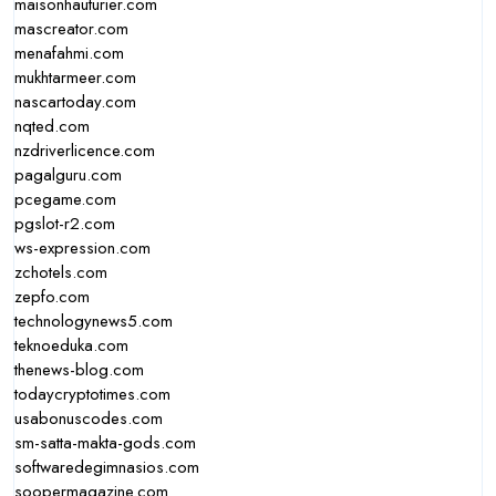
maisonhauturier.com
mascreator.com
menafahmi.com
mukhtarmeer.com
nascartoday.com
nqted.com
nzdriverlicence.com
pagalguru.com
pcegame.com
pgslot-r2.com
ws-expression.com
zchotels.com
zepfo.com
technologynews5.com
teknoeduka.com
thenews-blog.com
todaycryptotimes.com
usabonuscodes.com
sm-satta-makta-gods.com
softwaredegimnasios.com
soopermagazine.com