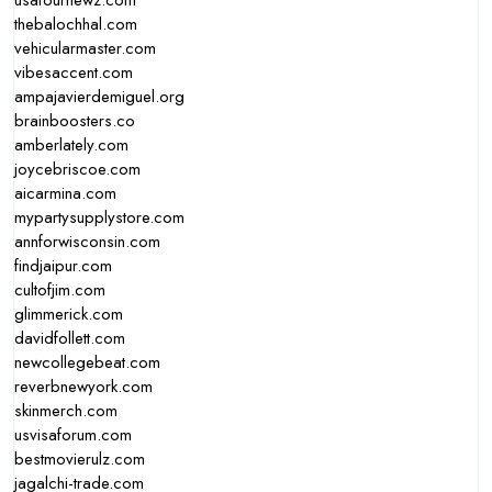
usafournewz.com
thebalochhal.com
vehicularmaster.com
vibesaccent.com
ampajavierdemiguel.org
brainboosters.co
amberlately.com
joycebriscoe.com
aicarmina.com
mypartysupplystore.com
annforwisconsin.com
findjaipur.com
cultofjim.com
glimmerick.com
davidfollett.com
newcollegebeat.com
reverbnewyork.com
skinmerch.com
usvisaforum.com
bestmovierulz.com
jagalchi-trade.com