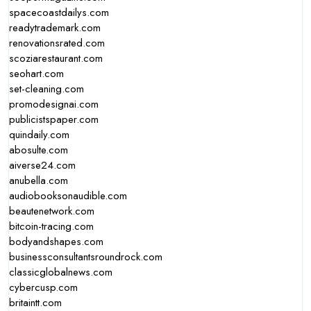
spacecoastdailys.com
readytrademark.com
renovationsrated.com
scoziarestaurant.com
seohart.com
set-cleaning.com
promodesignai.com
publicistspaper.com
quindaily.com
abosulte.com
aiverse24.com
anubella.com
audiobooksonaudible.com
beautenetwork.com
bitcoin-tracing.com
bodyandshapes.com
businessconsultantsroundrock.com
classicglobalnews.com
cybercusp.com
britaintt.com