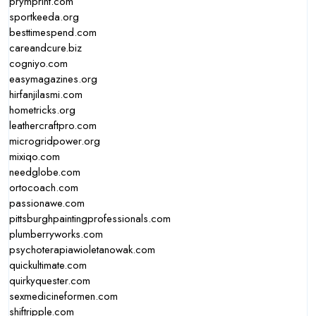
prymprint.com
sportkeeda.org
besttimespend.com
careandcure.biz
cogniyo.com
easymagazines.org
hirfanjilasmi.com
hometricks.org
leathercraftpro.com
microgridpower.org
mixiqo.com
needglobe.com
ortocoach.com
passionawe.com
pittsburghpaintingprofessionals.com
plumberryworks.com
psychoterapiawioletanowak.com
quickultimate.com
quirkyquester.com
sexmedicineformen.com
shiftripple.com