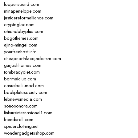
loopersound.com
minapenelope.com
justicereformalliance.com
cryptoglax.com
ohiohobbyplus.com
bogothemes.com
ajino-mingei.com
yourfreehost.info
cheapnorthfacejacketsm.com
gurjoshhomes.com
tombradydiet.com
bonthaiclub.com
casusbelli-mod.com
bookplatesociety.com
lebnewsmedia.com
sonosonora.com
linkuusinternasional1.com
friendsroll.com
spiderclothing.net
wondergadgetsshop.com