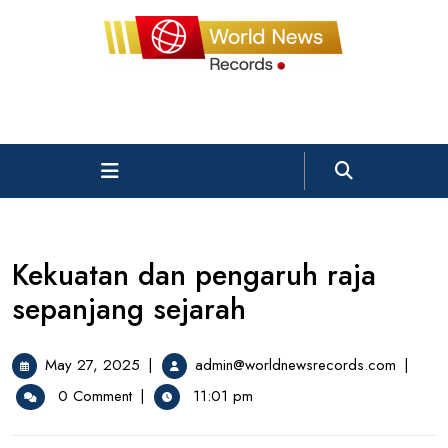
Skip
to
content
Open
Menu
Kekuatan dan pengaruh raja
sepanjang sejarah
May
Kekuata
May 27, 2025
|
admin@worldnewsrecords.com
|
27,
dan
0 Comment
|
11:01 pm
2025
pengaru
raja
sepanja