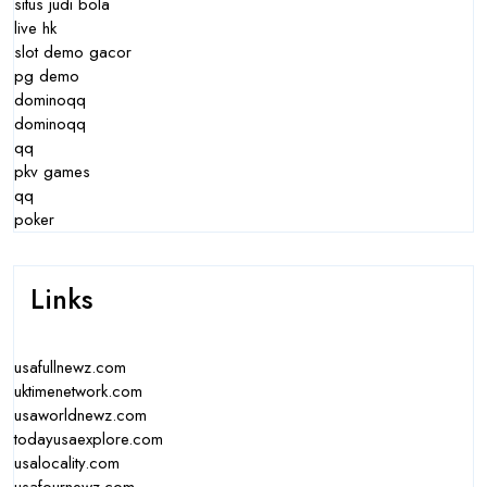
situs judi bola
live hk
slot demo gacor
pg demo
dominoqq
dominoqq
qq
pkv games
qq
poker
Links
usafullnewz.com
uktimenetwork.com
usaworldnewz.com
todayusaexplore.com
usalocality.com