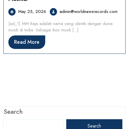
May
admin
May 25, 2026
admin@worldnewsrecords.com
25,
[ad_1] MM Raja adalah nama yang identik dengan dunia
2026
musik di India. Sebagai ikon musik [...]
Read
Read More
More
Search
Search