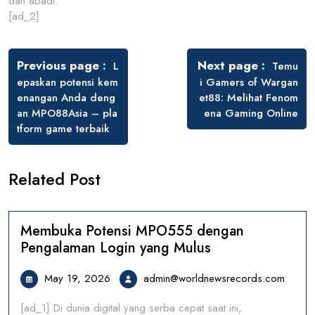
dan abadi.
[ad_2]
Post
navigation
Previous page
Next page
L
Temu
epaskan potensi kem
i Gamers of Wargan
enangan Anda deng
et88: Melihat Fenom
an MPO88Asia – pla
ena Gaming Online
tform game terbaik
Related Post
Membuka Potensi MPO555 dengan
Pengalaman Login yang Mulus
May
admin
May 19, 2026
admin@worldnewsrecords.com
19,
[ad_1] Di dunia digital yang serba cepat saat ini,
2026