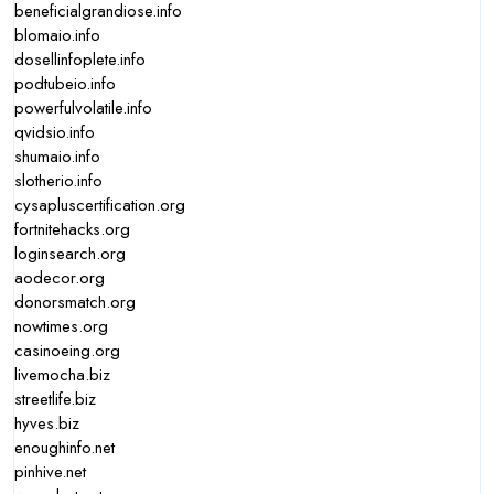
beneficialgrandiose.info
blomaio.info
dosellinfoplete.info
podtubeio.info
powerfulvolatile.info
qvidsio.info
shumaio.info
slotherio.info
cysapluscertification.org
fortnitehacks.org
loginsearch.org
aodecor.org
donorsmatch.org
nowtimes.org
casinoeing.org
livemocha.biz
streetlife.biz
hyves.biz
enoughinfo.net
pinhive.net