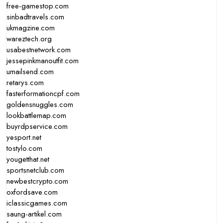
free-gamestop.com
sinbadtravels.com
ukmagzine.com
wareztech.org
usabestnetwork.com
jessepinkmanoutfit.com
umailsend.com
retarys.com
fasterformationcpf.com
goldensnuggles.com
lookbattlemap.com
buyrdpservice.com
yesport.net
tostylo.com
yougetthat.net
sportsnetclub.com
newbestcrypto.com
oxfordsave.com
iclassicgames.com
saung-artikel.com