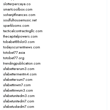
slotterpercaya.co
smartcoolbox.com
sohanjitfinances.com
soulfulhousemusic.net
sparklooms.com
tacticalcontractingllc.com
thecapitalpowers.com
tobabet88slot3.com
todayscurrentnews.com
totobet77.asia
totobet77.org
trendingpublication.com
ufabettererum3.com
ufabettermentm4.com
ufabettersum7.com
ufabettinwm7.com
ufabettinwum3.com
ufabetunitedm3.com
ufabetunitedm7.com
ufabetuskedm7.com