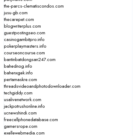
the-parcs-clematiscondos.com
jusu-gb.com
thecarepet.com
blogwriterplus.com
guestpostingseo.com
casinogambitpro.info
pokerplaymasters.info
courseoncourse.com
bantinbatdongsan247.com
bahednog.info
bahenxgek.info
pertamaskre.com
threadsvideoandphotodownloader.com
techgiddy.com
usalivenetwork.com
jackpotrushonline.info
ucnewshindi.com
freecellphonedatabase.com
gamersrope.com
exellewebmedia.com