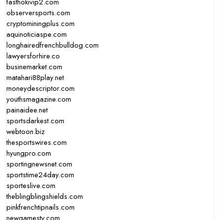
fasthokivip2.com
observersports.com
cryptominingplus.com
aquinoticiaspe.com
longhairedfrenchbulldog.com
lawyersforhire.co
businemarket.com
matahari88play.net
moneydescriptor.com
youthsmagazine.com
painaidee.net
sportsdarkest.com
webtoon.biz
thesportswires.com
hyungpro.com
sportingnewsnet.com
sportstime24day.com
sporteslive.com
theblingblingshields.com
pinkfrenchtipnails.com
newgamestv.com