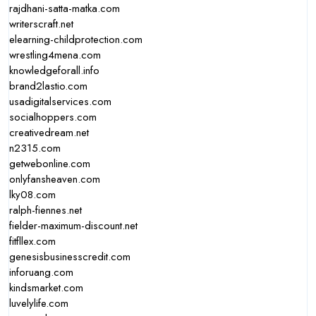
rajdhani-satta-matka.com
writerscraft.net
elearning-childprotection.com
wrestling4mena.com
knowledgeforall.info
brand2lastio.com
usadigitalservices.com
socialhoppers.com
creativedream.net
n2315.com
getwebonline.com
onlyfansheaven.com
lky08.com
ralph-fiennes.net
fielder-maximum-discount.net
fitfllex.com
genesisbusinesscredit.com
inforuang.com
kindsmarket.com
luvelylife.com