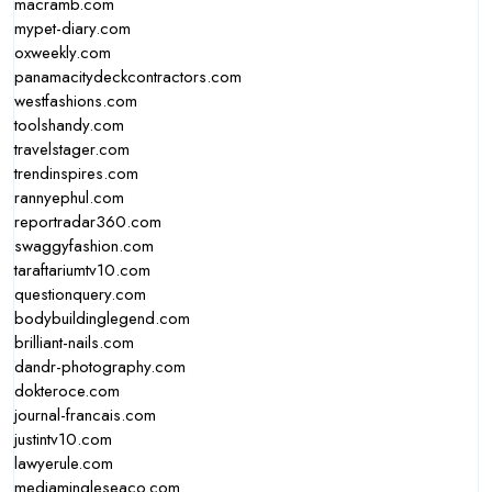
macramb.com
mypet-diary.com
oxweekly.com
panamacitydeckcontractors.com
westfashions.com
toolshandy.com
travelstager.com
trendinspires.com
rannyephul.com
reportradar360.com
swaggyfashion.com
taraftariumtv10.com
questionquery.com
bodybuildinglegend.com
brilliant-nails.com
dandr-photography.com
dokteroce.com
journal-francais.com
justintv10.com
lawyerule.com
mediamingleseaco.com