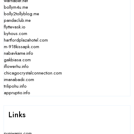
warnabet.net
bollym4u.me
bolly2tollyblog.me
pandaclub.me
flyttevask.io
byhous.com
hartfordplazahotel.com
m-918kissapk.com
nabavkame.info
gakbiasa.com
iflowerhu.info
chicagocrystalconnection.com
imanabadii.com
trilipohu.info
appruptio.info
Links
punjwanis.com