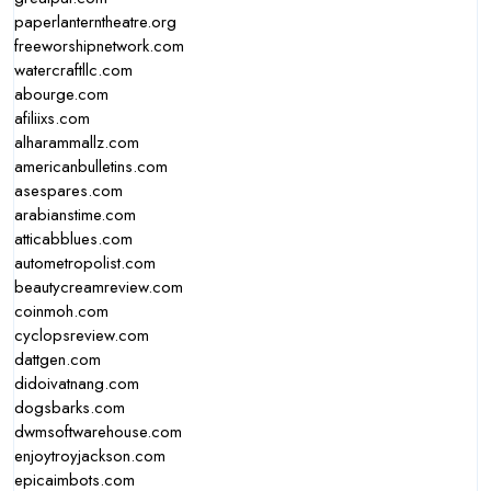
paperlanterntheatre.org
freeworshipnetwork.com
watercraftllc.com
abourge.com
afiliixs.com
alharammallz.com
americanbulletins.com
asespares.com
arabianstime.com
atticabblues.com
autometropolist.com
beautycreamreview.com
coinmoh.com
cyclopsreview.com
dattgen.com
didoivatnang.com
dogsbarks.com
dwmsoftwarehouse.com
enjoytroyjackson.com
epicaimbots.com