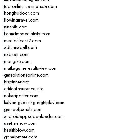
top-online-casino-usa.com
honghuidoor.com
flowingtravel.com
nineniki.com
brandiospecialists.com
medicalcare7.com
adtennaball.com
nabzah.com
mongive.com
matkagameresultsview.com
getsolutionsonline.com
hispinner.org
criticalinsurance.info
nokariposter.com
kalyan-guessing-nightplay.com
gameofpanels.com
androidappsdownloader.com
usetimenow.com
healthblow.com
gohelpmate.com