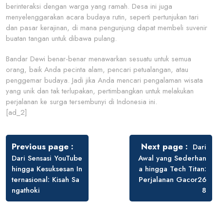
berinteraksi dengan warga yang ramah. Desa ini juga
menyelenggarakan acara budaya rutin, seperti pertunjukan tari
dan pasar kerajinan, di mana pengunjung dapat membeli suvenir
buatan tangan untuk dibawa pulang.
Bandar Dewi benar-benar menawarkan sesuatu untuk semua
orang, baik Anda pecinta alam, pencari petualangan, atau
penggemar budaya. Jadi jika Anda mencari pengalaman wisata
yang unik dan tak terlupakan, pertimbangkan untuk melakukan
perjalanan ke surga tersembunyi di Indonesia ini.
[ad_2]
Post
navigation
Previous page
Next page
Dari
Dari Sensasi YouTube
Awal yang Sederhan
hingga Kesuksesan In
a hingga Tech Titan:
ternasional: Kisah Sa
Perjalanan Gacor26
ngathoki
8