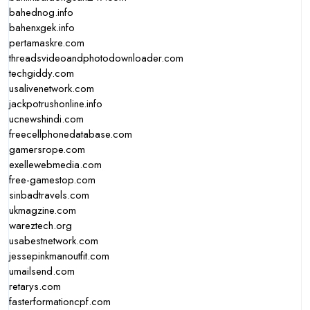
bahednog.info
bahenxgek.info
pertamaskre.com
threadsvideoandphotodownloader.com
techgiddy.com
usalivenetwork.com
jackpotrushonline.info
ucnewshindi.com
freecellphonedatabase.com
gamersrope.com
exellewebmedia.com
free-gamestop.com
sinbadtravels.com
ukmagzine.com
wareztech.org
usabestnetwork.com
jessepinkmanoutfit.com
umailsend.com
retarys.com
fasterformationcpf.com