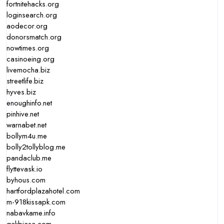
fortnitehacks.org
loginsearch.org
aodecor.org
donorsmatch.org
nowtimes.org
casinoeing.org
livemocha.biz
streetlife.biz
hyves.biz
enoughinfo.net
pinhive.net
warnabet.net
bollym4u.me
bolly2tollyblog.me
pandaclub.me
flyttevask.io
byhous.com
hartfordplazahotel.com
m-918kissapk.com
nabavkame.info