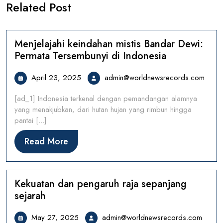
Related Post
Menjelajahi keindahan mistis Bandar Dewi:
Permata Tersembunyi di Indonesia
April
admi
April 23, 2025
admin@worldnewsrecords.com
23,
[ad_1] Indonesia terkenal dengan pemandangan alamnya
2025
yang menakjubkan, dari hutan hujan yang rimbun hingga
pantai [...]
Read
Read More
More
Kekuatan dan pengaruh raja sepanjang
sejarah
May
admin
May 27, 2025
admin@worldnewsrecords.com