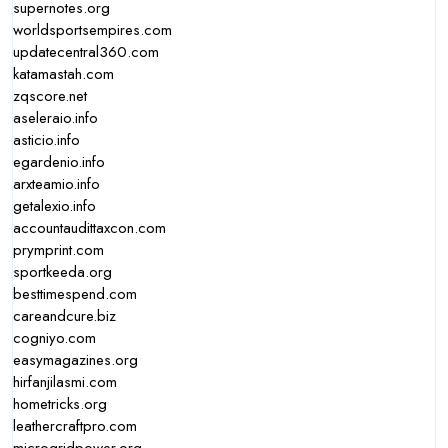
supernotes.org
worldsportsempires.com
updatecentral360.com
katamastah.com
zqscore.net
aseleraio.info
asticio.info
egardenio.info
arxteamio.info
getalexio.info
accountaudittaxcon.com
prymprint.com
sportkeeda.org
besttimespend.com
careandcure.biz
cogniyo.com
easymagazines.org
hirfanjilasmi.com
hometricks.org
leathercraftpro.com