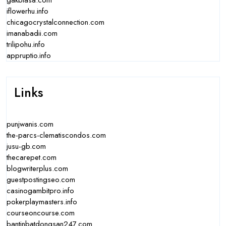
gakbiasa.com
iflowerhu.info
chicagocrystalconnection.com
imanabadii.com
trilipohu.info
appruptio.info
Links
punjwanis.com
the-parcs-clematiscondos.com
jusu-gb.com
thecarepet.com
blogwriterplus.com
guestpostingseo.com
casinogambitpro.info
pokerplaymasters.info
courseoncourse.com
bantinbatdongsan247.com