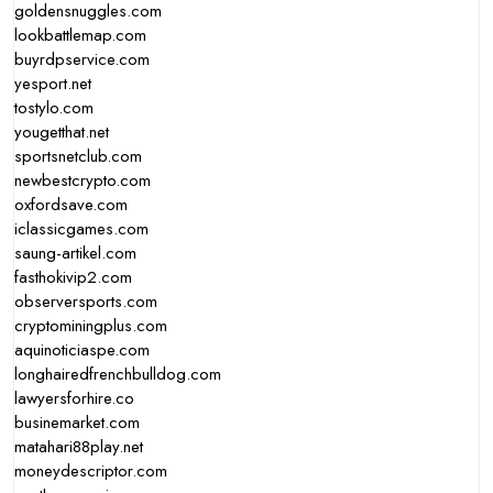
goldensnuggles.com
lookbattlemap.com
buyrdpservice.com
yesport.net
tostylo.com
yougetthat.net
sportsnetclub.com
newbestcrypto.com
oxfordsave.com
iclassicgames.com
saung-artikel.com
fasthokivip2.com
observersports.com
cryptominingplus.com
aquinoticiaspe.com
longhairedfrenchbulldog.com
lawyersforhire.co
businemarket.com
matahari88play.net
moneydescriptor.com