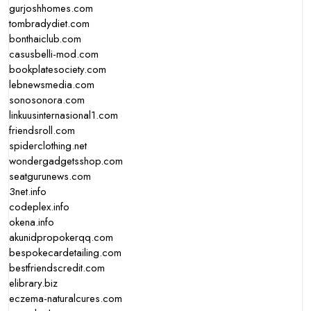
gurjoshhomes.com
tombradydiet.com
bonthaiclub.com
casusbelli-mod.com
bookplatesociety.com
lebnewsmedia.com
sonosonora.com
linkuusinternasional1.com
friendsroll.com
spiderclothing.net
wondergadgetsshop.com
seatgurunews.com
3net.info
codeplex.info
okena.info
akunidpropokerqq.com
bespokecardetailing.com
bestfriendscredit.com
elibrary.biz
eczema-naturalcures.com