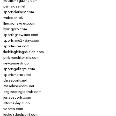
youthsmagazine.com
painaidee.net
sportsdarkest.com
webtoon.biz
thesportswires.com
hyungpro.com
sportingnewsnet.com
sportstime24day.com
sporteslive.com
theblingblingshields.com
pinkfrenchtipnails.com
newgamestv.com
sportsgallerys.com
sportsmirrors.net
datasports.net
atasehirescortu.net
engineeringtechub.com
jerryescorts.com
attorneylegal.co
voomb.com
techgadgetpoint.com