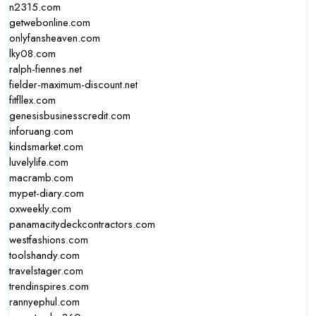
n2315.com
getwebonline.com
onlyfansheaven.com
lky08.com
ralph-fiennes.net
fielder-maximum-discount.net
fitfllex.com
genesisbusinesscredit.com
inforuang.com
kindsmarket.com
luvelylife.com
macramb.com
mypet-diary.com
oxweekly.com
panamacitydeckcontractors.com
westfashions.com
toolshandy.com
travelstager.com
trendinspires.com
rannyephul.com