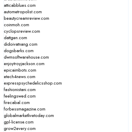
atticabblues.com
autometropolist.com
beautycreamreview.com
coinmoh.com
cyclopsreview.com
dattgen.com
didoivatnang.com
dogsbarks.com
dwmsoftwarehouse.com
enjoytroyjackson.com
epicaimbots.com
etech4news.com
expresspsychedelicsshop.com
fashionistani.com
feelingswed.com
firecabal.com
forbessmagazine.com
globalmarketlivetoday.com
gpl-license.com
grow2every.com