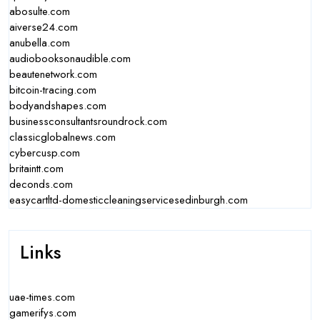
abosulte.com
aiverse24.com
anubella.com
audiobooksonaudible.com
beautenetwork.com
bitcoin-tracing.com
bodyandshapes.com
businessconsultantsroundrock.com
classicglobalnews.com
cybercusp.com
britaintt.com
deconds.com
easycartltd-domesticcleaningservicesedinburgh.com
Links
uae-times.com
gamerifys.com