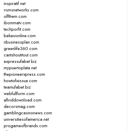
inspiratif.net
vsmsnetworks.com
offthem.com
ibommatv.com
techporfit.com
bekasionline.com
nbusinessplan.com
greenlife360.com
cantshoutitout.com
expressufabet.biz
mypuertoplata.net
thepioneerxpress.com
howtofixissue.com
teamufabet.biz
webfullform.com
allviddownload.com
decorsmag.com
gamblingcasinonews.com
universitiesofamerica.net
progameofbrands.com