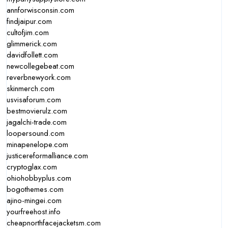
annforwisconsin.com
findjaipur.com
cultofjim.com
glimmerick.com
davidfollett.com
newcollegebeat.com
reverbnewyork.com
skinmerch.com
usvisaforum.com
bestmovierulz.com
jagalchi-trade.com
loopersound.com
minapenelope.com
justicereformalliance.com
cryptoglax.com
ohiohobbyplus.com
bogothemes.com
ajino-mingei.com
yourfreehost.info
cheapnorthfacejacketsm.com