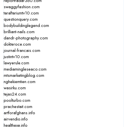
reportradar360.com
swaggyfashion.com
taraftariumtv10.com
questionquery.com
bodybuildinglegend.com
brilliant-nails.com
dandr-photography.com
dokteroce.com
journal-francais.com
justintv10.com
lawyerule.com
mediamingleseaco.com
mtsmarketingblog.com
nghekiemtien.com
wasirku.com
tejas24.com
poolturbo.com
prachestait.com
artforafghans.info
airvendio.info
healthexe.info