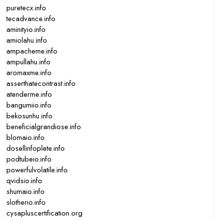
puretecx.info
tecadvance.info
aminityio.info
amiolahu.info
ampacheme.info
ampullahu.info
aromaxme.info
asserthatecontrast.info
atenderme.info
bangumiio.info
bekosunhu.info
beneficialgrandiose.info
blomaio.info
dosellinfoplete.info
podtubeio.info
powerfulvolatile.info
qvidsio.info
shumaio.info
slotherio.info
cysapluscertification.org