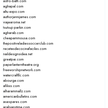
astro-bath.com
aghapal.com
altu-expo.com
authorjennijames.com
viajearoma.net
tsutsuji-parkin.com
agharab.com
cheapammousa.com
thepositiveladiessoccerclub.com
recetasdecocinafaciles.com
naildesignsidea.net
greatpai.com
paperlanterntheatre.org
freeworshipnetwork.com
watercraftllc.com
abourge.com
afiliixs.com
alharammallz.com
americanbulletins.com
asespares.com
arabianstime.com