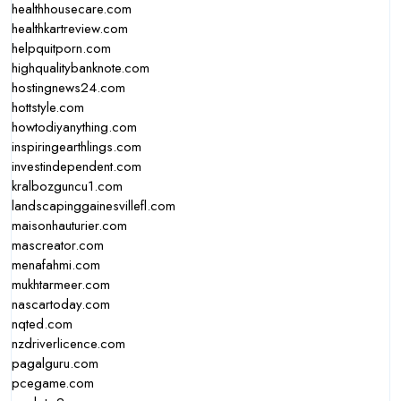
healthhousecare.com
healthkartreview.com
helpquitporn.com
highqualitybanknote.com
hostingnews24.com
hottstyle.com
howtodiyanything.com
inspiringearthlings.com
investindependent.com
kralbozguncu1.com
landscapinggainesvillefl.com
maisonhauturier.com
mascreator.com
menafahmi.com
mukhtarmeer.com
nascartoday.com
nqted.com
nzdriverlicence.com
pagalguru.com
pcegame.com