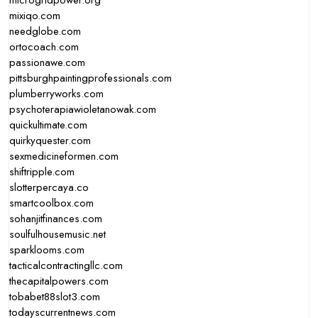
microgridpower.org
mixiqo.com
needglobe.com
ortocoach.com
passionawe.com
pittsburghpaintingprofessionals.com
plumberryworks.com
psychoterapiawioletanowak.com
quickultimate.com
quirkyquester.com
sexmedicineformen.com
shiftripple.com
slotterpercaya.co
smartcoolbox.com
sohanjitfinances.com
soulfulhousemusic.net
sparklooms.com
tacticalcontractingllc.com
thecapitalpowers.com
tobabet88slot3.com
todayscurrentnews.com