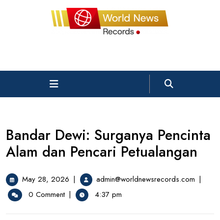
Skip
to
content
Open
Menu
Bandar Dewi: Surganya Pencinta
Alam dan Pencari Petualangan
May
Bandar
May 28, 2026
|
admin@worldnewsrecords.com
|
28,
Dewi:
0 Comment
|
4:37 pm
2026
Surgany
Pencinta
Alam