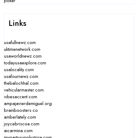
poker
Links
usafullnewz.com
uktimenetwork.com
usaworldnewz.com
todayusaexplore.com
usalocality.com
usafournewz.com
thebalochhal.com
vehicularmaster.com
vibesaccent.com
ampajavierdemiguel.org
brainboosters.co
amberlately.com
joycebriscoe.com
aicarmina.com
mypartysupplystore.com