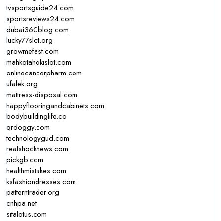
tvsportsguide24.com
sportsreviews24.com
dubai360blog.com
lucky77slot.org
growmefast.com
mahkotahokislot.com
onlinecancerpharm.com
ufalek.org
mattress-disposal.com
happyflooringandcabinets.com
bodybuildinglife.co
qrdoggy.com
technologygud.com
realshocknews.com
pickgb.com
healthmistakes.com
ksfashiondresses.com
patterntrader.org
cnhpa.net
sitalotus.com