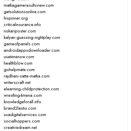
matkagameresultsview.com
getsolutionsonline.com
hispinner.org
criticalinsurance.info
nokariposter.com
kalyan-guessing-nightplay.com
gameofpanels.com
androidappsdownloader.com
usetimenow.com
healthblow.com
gohelpmate.com
rajdhani-satta-matka.com
writerscraft.net
elearning-childprotection.com
wrestling4mena.com
knowledgeforall.info
brand2lastio.com
usadigitalservices.com
socialhoppers.com
creativedream.net