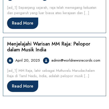
27,
[ad_1] Sepanjang sejarah, raja telah memegang kekuatan
2025
dan pengaruh yang luar biasa atas kerajaan dan [...]
Read
Read More
More
Menjelajahi Warisan MM Raja: Pelopor
dalam Musik India
April
admi
April 20, 2025
admin@worldnewsrecords.com
20,
[ad_1] MM Raja, lahir sebagai Muthuvelu Marudachalam
2025
Raja di Tamil Nadu, India, adalah pelopor musik [...]
Read
Read More
More