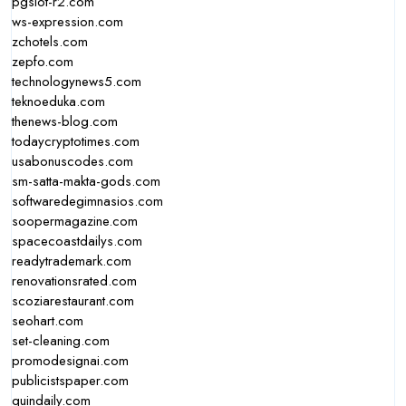
pgslot-r2.com
ws-expression.com
zchotels.com
zepfo.com
technologynews5.com
teknoeduka.com
thenews-blog.com
todaycryptotimes.com
usabonuscodes.com
sm-satta-makta-gods.com
softwaredegimnasios.com
soopermagazine.com
spacecoastdailys.com
readytrademark.com
renovationsrated.com
scoziarestaurant.com
seohart.com
set-cleaning.com
promodesignai.com
publicistspaper.com
quindaily.com