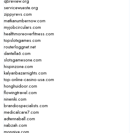
qbreview.org
servicewueste.org
zippyrevs.com
matkanumbernow.com
myjobcirculars.com
healthmoreoverfitness.com
topslotxgames.com
routerloggnet.net
dantella6.com
slotsgamesone.com
hispinzone.com
kalyanbazarnights.com
top-online-casino-usa.com
honghuidoor.com
flowingtravel.com
nineniki.com
brandiospecialists.com
medicalcare7.com
adtennaball.com
nabzah.com
mongive.com