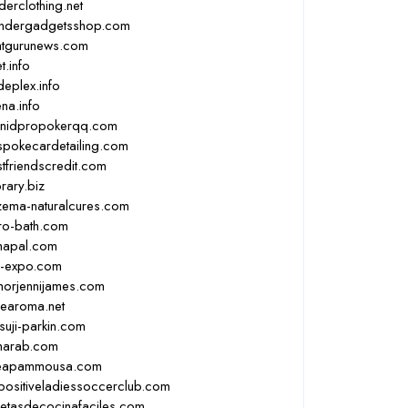
derclothing.net
ndergadgetsshop.com
atgurunews.com
t.info
eplex.info
na.info
unidpropokerqq.com
spokecardetailing.com
tfriendscredit.com
brary.biz
zema-naturalcures.com
ro-bath.com
hapal.com
u-expo.com
horjennijames.com
jearoma.net
tsuji-parkin.com
harab.com
eapammousa.com
positiveladiessoccerclub.com
etasdecocinafaciles.com