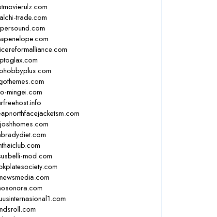
tmovierulz.com
alchi-trade.com
opersound.com
napenelope.com
ticereformalliance.com
yptoglax.com
iohobbyplus.com
gothemes.com
no-mingei.com
rfreehost.info
eapnorthfacejacketsm.com
rjoshhomes.com
mbradydiet.com
thaiclub.com
susbelli-mod.com
kplatesociety.com
bnewsmedia.com
nosonora.com
kuusinternasional1.com
endsroll.com