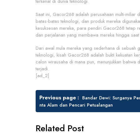
terkenal di dunia teknologi.
Saat ini, Gacor268 adalah perusahaan multi-miliar 
batas-batas teknologi, dan produk mereka digunakan
kesuksesan mereka, para pendiri Gacor268 tetap r
dan perjalanan yang membawa mereka hingga saat i
Dari awal mula mereka yang sederhana di sebuah gar
teknologi, kisah Gacor268 adalah bukti kekuatan kerj
calon wirausaha di mana pun, menunjukkan bahwa d
terjadi.
[ad_2]
Post
Previous page
Bandar Dewi: Surganya Pe
navigation
nta Alam dan Pencari Petualangan
Related Post