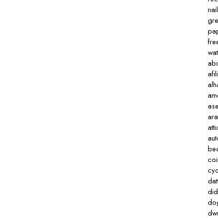
nai
gr
pap
fr
wat
ab
afi
al
ame
as
ara
att
aut
be
co
cy
da
di
do
dw