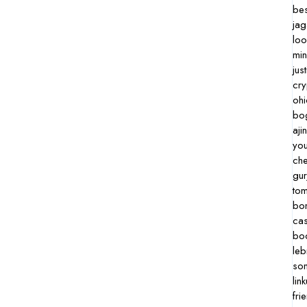
bes
jag
lo
mi
jus
cr
oh
bo
aji
you
ch
gu
to
bon
ca
boo
le
so
lin
fri