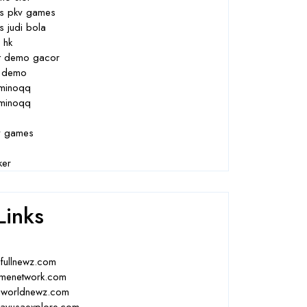
us pkv games
us judi bola
e hk
ot demo gacor
 demo
minoqq
minoqq
v games
orldnewsrecords.com
ker
Links
fullnewz.com
imenetwork.com
aworldnewz.com