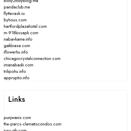
bolly2tollyblog.me
pandaclub.me
flyttevask.io
byhous.com
hartfordplazahotel.com
m-918kissapk.com
nabavkame.info
gakbiasa.com
iflowerhu.info
chicagocrystalconnection.com
imanabadii.com
trilipohu.info
appruptio.info
Links
punjwanis.com
the-parcs-clematiscondos.com
jusu-gb.com