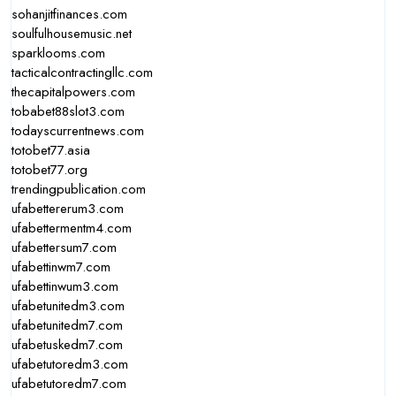
sohanjitfinances.com
soulfulhousemusic.net
sparklooms.com
tacticalcontractingllc.com
thecapitalpowers.com
tobabet88slot3.com
todayscurrentnews.com
totobet77.asia
totobet77.org
trendingpublication.com
ufabettererum3.com
ufabettermentm4.com
ufabettersum7.com
ufabettinwm7.com
ufabettinwum3.com
ufabetunitedm3.com
ufabetunitedm7.com
ufabetuskedm7.com
ufabetutoredm3.com
ufabetutoredm7.com