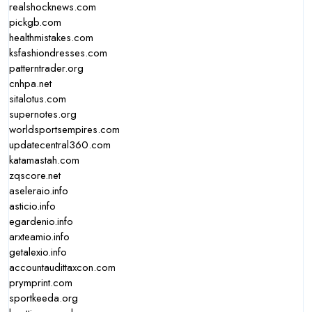
realshocknews.com
pickgb.com
healthmistakes.com
ksfashiondresses.com
patterntrader.org
cnhpa.net
sitalotus.com
supernotes.org
worldsportsempires.com
updatecentral360.com
katamastah.com
zqscore.net
aseleraio.info
asticio.info
egardenio.info
arxteamio.info
getalexio.info
accountaudittaxcon.com
prymprint.com
sportkeeda.org