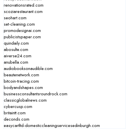
renovationsrated.com
scoziarestaurant.com
seohart.com
set-cleaning.com
promodesignai.com
publicistspaper.com
quindaily.com
abosulte.com
aiverse24.com
anubella.com
audiobooksonaudible.com
beautenetwork.com
bitcoin-tracing.com
bodyandshapes.com
businessconsultantsroundrock.com
classicglobalnews.com
cybercusp.com
britaintt.com
deconds.com
easycartltd-domesticcleaningservicesedinburgh.com