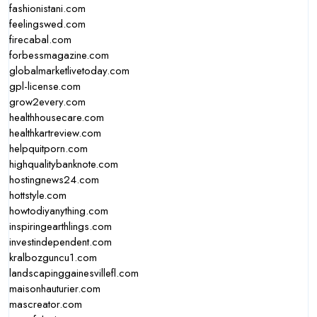
fashionistani.com
feelingswed.com
firecabal.com
forbessmagazine.com
globalmarketlivetoday.com
gpl-license.com
grow2every.com
healthhousecare.com
healthkartreview.com
helpquitporn.com
highqualitybanknote.com
hostingnews24.com
hottstyle.com
howtodiyanything.com
inspiringearthlings.com
investindependent.com
kralbozguncu1.com
landscapinggainesvillefl.com
maisonhauturier.com
mascreator.com