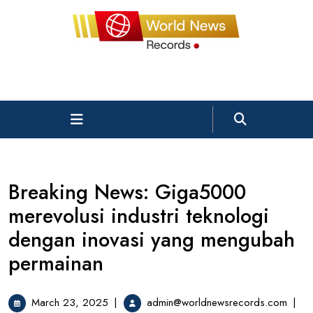
Skip
to
content
Open
Menu
Breaking News: Giga5000
merevolusi industri teknologi
dengan inovasi yang mengubah
permainan
March
Break
March 23, 2025
|
admin@worldnewsrecords.com
|