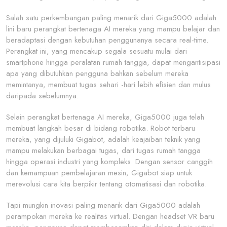
Salah satu perkembangan paling menarik dari Giga5000 adalah
lini baru perangkat bertenaga AI mereka yang mampu belajar dan
beradaptasi dengan kebutuhan penggunanya secara real-time.
Perangkat ini, yang mencakup segala sesuatu mulai dari
smartphone hingga peralatan rumah tangga, dapat mengantisipasi
apa yang dibutuhkan pengguna bahkan sebelum mereka
memintanya, membuat tugas sehari -hari lebih efisien dan mulus
daripada sebelumnya.
Selain perangkat bertenaga AI mereka, Giga5000 juga telah
membuat langkah besar di bidang robotika. Robot terbaru
mereka, yang dijuluki Gigabot, adalah keajaiban teknik yang
mampu melakukan berbagai tugas, dari tugas rumah tangga
hingga operasi industri yang kompleks. Dengan sensor canggih
dan kemampuan pembelajaran mesin, Gigabot siap untuk
merevolusi cara kita berpikir tentang otomatisasi dan robotika.
Tapi mungkin inovasi paling menarik dari Giga5000 adalah
perampokan mereka ke realitas virtual. Dengan headset VR baru