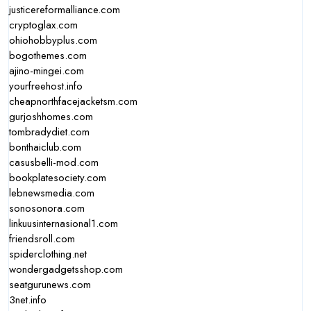
justicereformalliance.com
cryptoglax.com
ohiohobbyplus.com
bogothemes.com
ajino-mingei.com
yourfreehost.info
cheapnorthfacejacketsm.com
gurjoshhomes.com
tombradydiet.com
bonthaiclub.com
casusbelli-mod.com
bookplatesociety.com
lebnewsmedia.com
sonosonora.com
linkuusinternasional1.com
friendsroll.com
spiderclothing.net
wondergadgetsshop.com
seatgurunews.com
3net.info