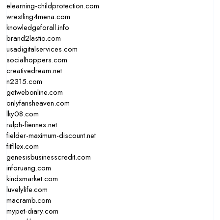
elearning-childprotection.com
wrestling4mena.com
knowledgeforall.info
brand2lastio.com
usadigitalservices.com
socialhoppers.com
creativedream.net
n2315.com
getwebonline.com
onlyfansheaven.com
lky08.com
ralph-fiennes.net
fielder-maximum-discount.net
fitfllex.com
genesisbusinesscredit.com
inforuang.com
kindsmarket.com
luvelylife.com
macramb.com
mypet-diary.com