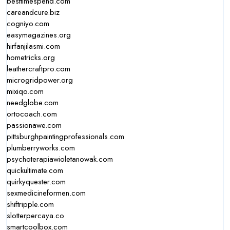
besttimespend.com
careandcure.biz
cogniyo.com
easymagazines.org
hirfanjilasmi.com
hometricks.org
leathercraftpro.com
microgridpower.org
mixiqo.com
needglobe.com
ortocoach.com
passionawe.com
pittsburghpaintingprofessionals.com
plumberryworks.com
psychoterapiawioletanowak.com
quickultimate.com
quirkyquester.com
sexmedicineformen.com
shiftripple.com
slotterpercaya.co
smartcoolbox.com