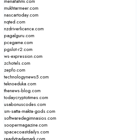
menafahmi.com
mukhtarmeer.com
nascartoday.com
nqted.com
nzdriverlicence.com
pagalguru.com
pcegame.com
pgslot-r2.com
ws-expression.com
zchotels.com
zepfo.com
technologynews5.com
teknoeduka.com
thenews-blog.com
todaycryptotimes.com
usabonuscodes.com
sm-satta-makta-gods.com
softwaredegimnasios.com
soopermagazine.com
spacecoastdailys.com
readytrademark.com