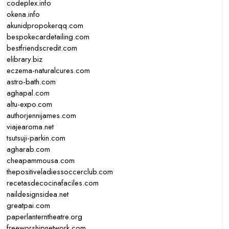
codeplex.info
okena.info
akunidpropokerqq.com
bespokecardetailing.com
bestfriendscredit.com
elibrary.biz
eczema-naturalcures.com
astro-bath.com
aghapal.com
altu-expo.com
authorjennijames.com
viajearoma.net
tsutsuji-parkin.com
agharab.com
cheapammousa.com
thepositiveladiessoccerclub.com
recetasdecocinafaciles.com
naildesignsidea.net
greatpai.com
paperlanterntheatre.org
freeworshipnetwork.com