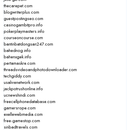
thecarepet.com
blogwriterplus.com
guestpostingseo.com
casinogambitpro.info
pokerplaymasters.info
courseoncourse.com
bantinbatdongsan247.com
bahednog.info
bahenxgek.info
pertamaskre.com
threadsvideoandphotodownloader.com
techgiddy.com
usalivenetwork.com
jackpotrushonline.info
ucnewshindi.com
freecellphonedatabase.com
gamersrope.com
exellewebmedia.com
free-gamestop.com
sinbadtravels.com