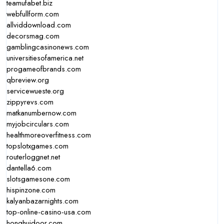
teamufabet.biz
webfullform.com
allviddownload.com
decorsmag.com
gamblingcasinonews.com
universitiesofamerica.net
progameofbrands.com
qbreview.org
servicewueste.org
zippyrevs.com
matkanumbernow.com
myjobcirculars.com
healthmoreoverfitness.com
topslotxgames.com
routerloggnet.net
dantella6.com
slotsgamesone.com
hispinzone.com
kalyanbazarnights.com
top-online-casino-usa.com
honghuidoor.com