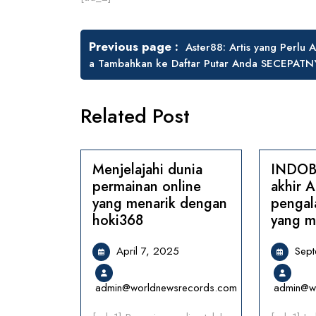
Post
Previous page
Aster88: Artis yang Perlu 
navigation
a Tambahkan ke Daftar Putar Anda SECEPATN
Related Post
Menjelajahi dunia
INDOB
permainan online
akhir 
yang menarik dengan
pengal
hoki368
yang m
April
April 7, 2025
Sep
7,
2025
admin@worldnew
admin@worldnewsrecords.com
admin@w