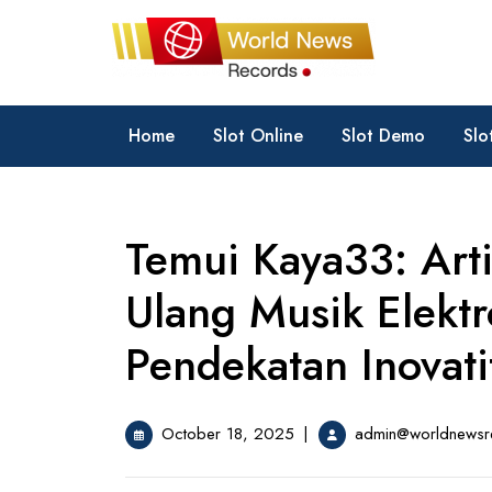
Skip
to
content
Home
Slot Online
Slot Demo
Slo
Temui Kaya33: Art
Ulang Musik Elekt
Pendekatan Inovati
October
October 18, 2025
|
admin@worldnewsr
18,
2025