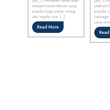
[ad_1] Permainan online telah
[ad_1] In
menjadi bentuk hiburan yang
platform t
populer bagi orang -orang
populer 
dari segala usia. [...]
berbagai
yang mend
Read
Read More
Read
More