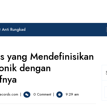
t Anti Rungkad
is yang Mendefinisikan
ronik dengan
fnya
Temui
ecords.com
|
0 Comment
|
9:29 am
Kaya33:
Artis