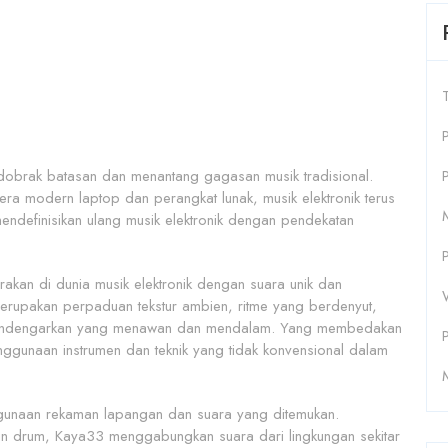
yang
Mendefinisikan
Ulang
Musik
Elektronik
dengan
Pendekatan
Inovatifnya
ndobrak batasan dan menantang gagasan musik tradisional.
ra modern laptop dan perangkat lunak, musik elektronik terus
endefinisikan ulang musik elektronik dengan pendekatan
rakan di dunia musik elektronik dengan suara unik dan
erupakan perpaduan tekstur ambien, ritme yang berdenyut,
mendengarkan yang menawan dan mendalam. Yang membedakan
enggunaan instrumen dan teknik yang tidak konvensional dalam
gunaan rekaman lapangan dan suara yang ditemukan.
n drum, Kaya33 menggabungkan suara dari lingkungan sekitar