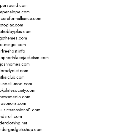
opersound.com
napenelope.com
ticereformalliance.com
yptoglax.com
iohobbyplus.com
gothemes.com
no-mingei.com
rfreehost.info
eapnorthfacejacketsm.com
rjoshhomes.com
mbradydiet.com
thaiclub.com
susbelli-mod.com
kplatesociety.com
bnewsmedia.com
nosonora.com
kuusinternasional1.com
endsroll.com
derclothing.net
ndergadgetsshop.com