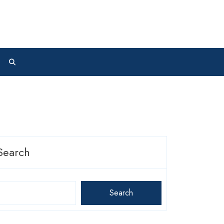
Search
Search