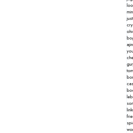
lo
mi
jus
cr
oh
bo
aji
you
ch
gu
to
bon
ca
boo
le
so
lin
fri
spi
wo