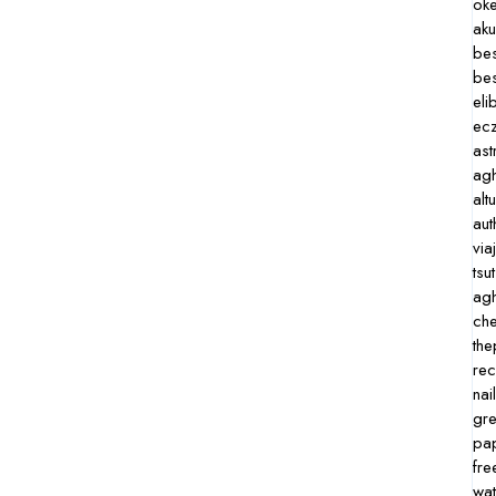
oke
ak
be
bes
eli
ec
ast
ag
alt
aut
via
tsu
ag
ch
the
rec
nai
gr
pap
fr
wat