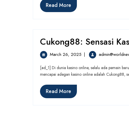
di
Read
Read More
More
Ko
Pe
Cukong88: Sensasi Kas
March
March 26, 2025
|
admin@worldne
26,
2025
[ad_1] Di dunia kasino online, selalu ada pemain baru di kota yang ingin membuat percikan. Sensasi terbaru untuk
mencapai adegan kasino online adalah Cukong88, seb
Read
Read More
More