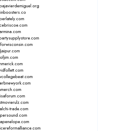
pajavierdemiguel.org
inboosters.co
erlately.com
ycebriscoe.com
carmina.com
partysupplystore.com
forwisconsin.com
djaipur.com
tofjim.com
immerick.com
idfollett.com
wcollegebeat.com
verbnewyork.com
inmerch.com
visaforum.com
tmovierulz.com
alchi-trade.com
opersound.com
napenelope.com
ticereformalliance.com