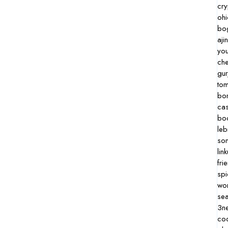
cr
oh
bo
aji
you
ch
gu
to
bon
ca
boo
le
so
lin
fri
spi
wo
se
3ne
cod