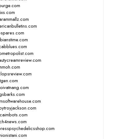
ourge.com
liixs.com
harammallz.com
ricanbulletins.com
espares.com
bianstime.com
icabblues.com
ometropolist.com
autycreamreview.com
inmoh.com
clopsreview.com
ttgen.com
doivatnang.com
gsbarks.com
msoftwarehouse.com
oytroyjackson.com
icaimbots.com
ech4news.com
presspsychedelicsshop.com
hionistani.com