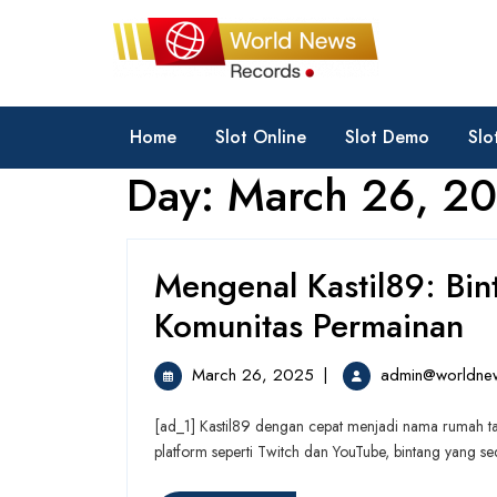
Skip
to
content
Home
Slot Online
Slot Demo
Slo
Day:
March 26, 2
Mengenal Kastil89: Bin
M
Komunitas Permainan
Ka
March
March 26, 2025
|
admin@worldne
Bi
26,
2025
[ad_1] Kastil89 dengan cepat menjadi nama rumah tangga di komunitas game. Dengan pengikut yang berkembang di
y
platform seperti Twitch dan YouTube, bintang yang se
Me