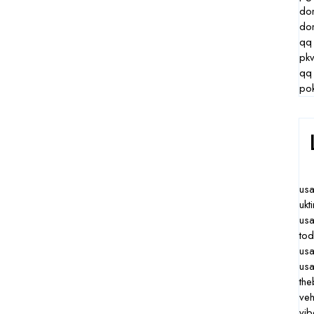
do
do
qq
pk
qq
po
usa
ukt
us
to
usa
us
the
veh
vi