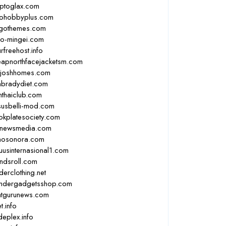
yptoglax.com
iohobbyplus.com
gothemes.com
no-mingei.com
rfreehost.info
eapnorthfacejacketsm.com
rjoshhomes.com
mbradydiet.com
thaiclub.com
susbelli-mod.com
kplatesociety.com
bnewsmedia.com
nosonora.com
kuusinternasional1.com
endsroll.com
derclothing.net
ndergadgetsshop.com
atgurunews.com
t.info
eplex.info