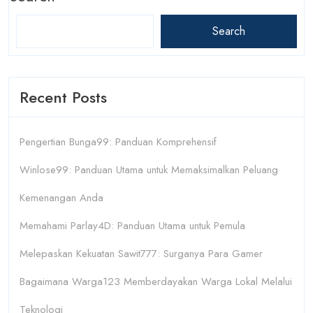
Search
Recent Posts
Pengertian Bunga99: Panduan Komprehensif
Winlose99: Panduan Utama untuk Memaksimalkan Peluang
Kemenangan Anda
Memahami Parlay4D: Panduan Utama untuk Pemula
Melepaskan Kekuatan Sawit777: Surganya Para Gamer
Bagaimana Warga123 Memberdayakan Warga Lokal Melalui
Teknologi