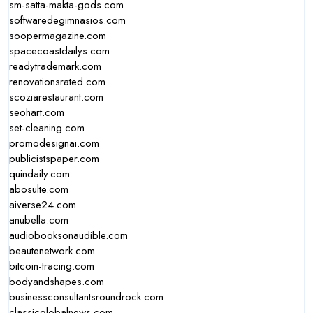
sm-satta-makta-gods.com
softwaredegimnasios.com
soopermagazine.com
spacecoastdailys.com
readytrademark.com
renovationsrated.com
scoziarestaurant.com
seohart.com
set-cleaning.com
promodesignai.com
publicistspaper.com
quindaily.com
abosulte.com
aiverse24.com
anubella.com
audiobooksonaudible.com
beautenetwork.com
bitcoin-tracing.com
bodyandshapes.com
businessconsultantsroundrock.com
classicglobalnews.com