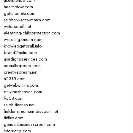
usetimenow.com
healthblow.com
gohelpmate.com
rajdhani-satta-matka.com
writerscraft.net
elearning-childprotection.com
wrestling4mena.com
knowledgeforall.info
brand2lastio.com
usadigitalservices.com
socialhoppers.com
creativedream.net
n2315.com
getwebonline.com
onlyfansheaven.com
lky08.com
ralph-fiennes.net
fielder-maximum-discount.net
fitfllex.com
genesisbusinesscredit.com
inforuang.com