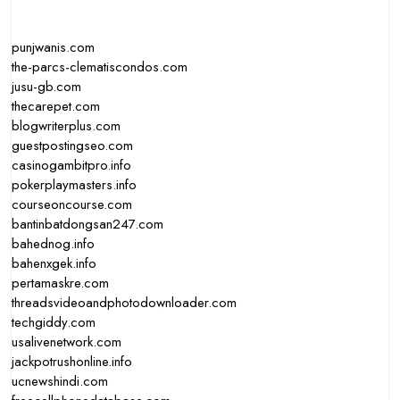
punjwanis.com
the-parcs-clematiscondos.com
jusu-gb.com
thecarepet.com
blogwriterplus.com
guestpostingseo.com
casinogambitpro.info
pokerplaymasters.info
courseoncourse.com
bantinbatdongsan247.com
bahednog.info
bahenxgek.info
pertamaskre.com
threadsvideoandphotodownloader.com
techgiddy.com
usalivenetwork.com
jackpotrushonline.info
ucnewshindi.com