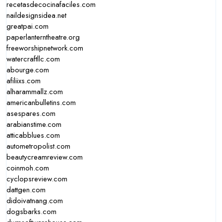
recetasdecocinafaciles.com
naildesignsidea.net
greatpai.com
paperlanterntheatre.org
freeworshipnetwork.com
watercraftllc.com
abourge.com
afiliixs.com
alharammallz.com
americanbulletins.com
asespares.com
arabianstime.com
atticabblues.com
autometropolist.com
beautycreamreview.com
coinmoh.com
cyclopsreview.com
dattgen.com
didoivatnang.com
dogsbarks.com