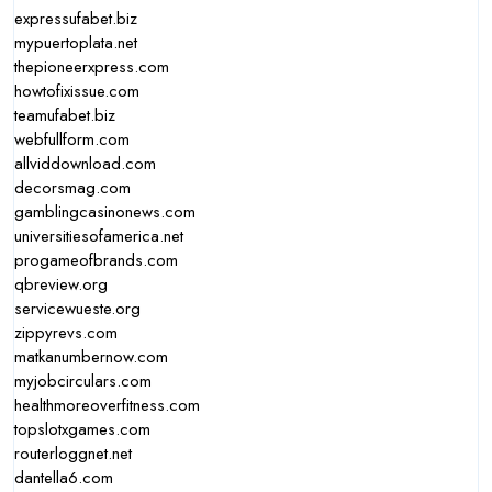
expressufabet.biz
mypuertoplata.net
thepioneerxpress.com
howtofixissue.com
teamufabet.biz
webfullform.com
allviddownload.com
decorsmag.com
gamblingcasinonews.com
universitiesofamerica.net
progameofbrands.com
qbreview.org
servicewueste.org
zippyrevs.com
matkanumbernow.com
myjobcirculars.com
healthmoreoverfitness.com
topslotxgames.com
routerloggnet.net
dantella6.com