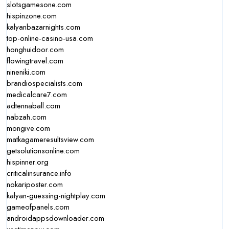
slotsgamesone.com
hispinzone.com
kalyanbazarnights.com
top-online-casino-usa.com
honghuidoor.com
flowingtravel.com
nineniki.com
brandiospecialists.com
medicalcare7.com
adtennaball.com
nabzah.com
mongive.com
matkagameresultsview.com
getsolutionsonline.com
hispinner.org
criticalinsurance.info
nokariposter.com
kalyan-guessing-nightplay.com
gameofpanels.com
androidappsdownloader.com