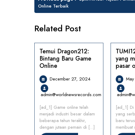
navigation
Online Terbaik
Related Post
Temui Dragon212:
TUMI12
Bintang Baru Game
yang m
Online
pasar o
December
December 27, 2024
May
27,
2024
admin@worldnew
admin@worldnewsrecords.com
admin@w
[ad_1] Game online telah
[ad_1] D
menjadi industri besar dalam
yang ser
beberapa tahun terakhir,
baru teru
dengan jutaan pemain di [...]
membuat n