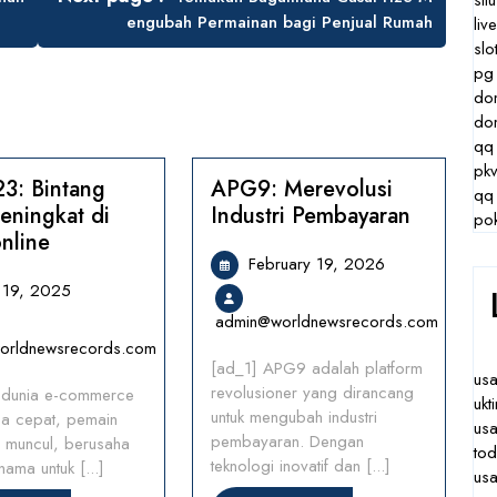
sit
engubah Permainan bagi Penjual Rumah
liv
sl
pg
do
do
qq
pk
3: Bintang
APG9: Merevolusi
qq
eningkat di
Industri Pembayaran
po
nline
February
February 19, 2026
19,
May
 19, 2025
2026
19,
admin@w
admin@worldnewsrecords.com
2025
srecords.com
admin@worldnewsrecords.com
orldnewsrecords.com
[ad_1] APG9 adalah platform
usa
revolusioner yang dirancang
i dunia e-commerce
ukt
untuk mengubah industri
ba cepat, pemain
us
pembayaran. Dengan
s muncul, berusaha
to
teknologi inovatif dan [...]
ama untuk [...]
usa