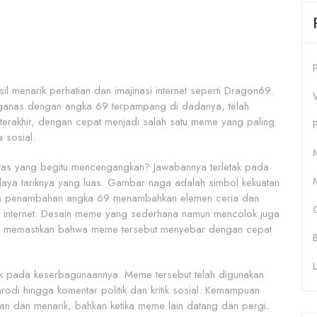
Satu
Meme
Menghebohkan
Internet
 menarik perhatian dan imajinasi internet seperti Dragon69.
ganas dengan angka 69 terpampang di dadanya, telah
erakhir, dengan cepat menjadi salah satu meme yang paling
 sosial.
tas yang begitu mencengangkan? Jawabannya terletak pada
 daya tariknya yang luas. Gambar naga adalah simbol kekuatan
kan penambahan angka 69 menambahkan elemen ceria dan
na internet. Desain meme yang sederhana namun mencolok juga
i, memastikan bahwa meme tersebut menyebar dengan cepat
k pada keserbagunaannya. Meme tersebut telah digunakan
rodi hingga komentar politik dan kritik sosial. Kemampuan
an dan menarik, bahkan ketika meme lain datang dan pergi.