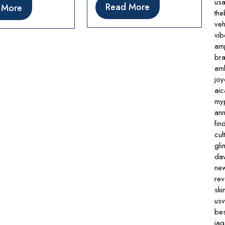
us
Read
Read More
Read
 More
the
More
More
veh
vi
am
bra
amb
jo
ai
my
ann
fin
cul
gl
dav
ne
re
sk
us
bes
jag