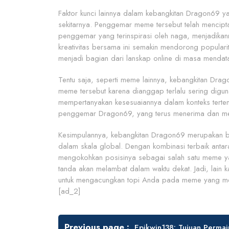
Faktor kunci lainnya dalam kebangkitan Dragon69 
sekitarnya. Penggemar meme tersebut telah mencipt
penggemar yang terinspirasi oleh naga, menjadikann
kreativitas bersama ini semakin mendorong popular
menjadi bagian dari lanskap online di masa mendat
Tentu saja, seperti meme lainnya, kebangkitan Dra
meme tersebut karena dianggap terlalu sering diguna
mempertanyakan kesesuaiannya dalam konteks tertentu.
penggemar Dragon69, yang terus menerima dan m
Kesimpulannya, kebangkitan Dragon69 merupakan b
dalam skala global. Dengan kombinasi terbaik antar
mengokohkan posisinya sebagai salah satu meme yang
tanda akan melambat dalam waktu dekat. Jadi, lain 
untuk mengacungkan topi Anda pada meme yang me
[ad_2]
Post
Previous page
Epikwin138: Tujuan Permai