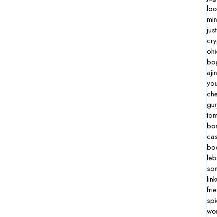
lo
mi
jus
cr
oh
bo
aji
you
ch
gu
to
bon
ca
boo
le
so
lin
fri
spi
wo