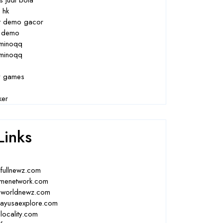
us judi bola
e hk
ot demo gacor
 demo
minoqq
minoqq
v games
ker
Links
orldnewsrecords.com
fullnewz.com
imenetwork.com
aworldnewz.com
dayusaexplore.com
locality.com