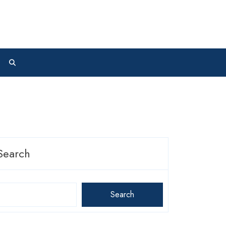
Search
Search