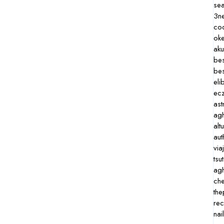
se
3ne
cod
oke
ak
be
bes
eli
ec
ast
ag
alt
aut
via
tsu
ag
ch
the
rec
nai