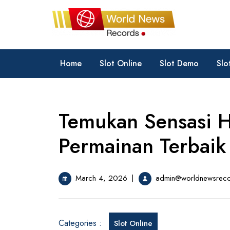
Skip
to
content
Home
Slot Online
Slot Demo
Slo
Temukan Sensasi H
Permainan Terbaik
March
March 4, 2026
|
admin@worldnewsrec
4,
2026
Categories :
Slot Online