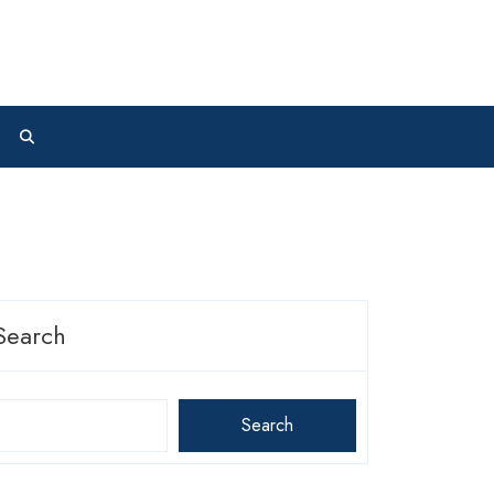
Search
Search