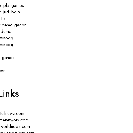
us pkv games
us judi bola
e hk
ot demo gacor
 demo
minoqq
minoqq
v games
ker
orldnewsrecords.com
Links
fullnewz.com
imenetwork.com
aworldnewz.com