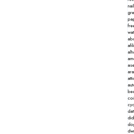
nai
gr
pap
fr
wat
ab
afi
al
ame
as
ara
att
aut
be
co
cy
da
di
do
dw