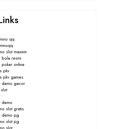
Links
mino qq
minoqq
mo slot maxwin
i bola resmi
i poker online
us pkv
us pkv games
ot demo gacor
 slot
t
ot demo
o slot gratis
ot demo pg
mo slot pg
mo slot