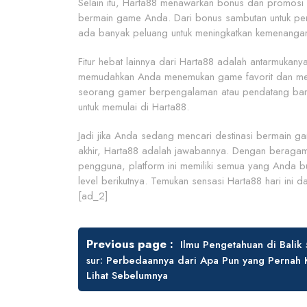
Selain itu, Harta88 menawarkan bonus dan promo
bermain game Anda. Dari bonus sambutan untuk pema
ada banyak peluang untuk meningkatkan kemenang
Fitur hebat lainnya dari Harta88 adalah antarmukan
memudahkan Anda menemukan game favorit dan meng
seorang gamer berpengalaman atau pendatang baru
untuk memulai di Harta88.
Jadi jika Anda sedang mencari destinasi bermain g
akhir, Harta88 adalah jawabannya. Dengan beragam 
pengguna, platform ini memiliki semua yang Anda
level berikutnya. Temukan sensasi Harta88 hari ini 
[ad_2]
Post
Previous page
Ilmu Pengetahuan di Balik
navigation
sur: Perbedaannya dari Apa Pun yang Pernah K
Lihat Sebelumnya