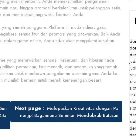
si yang akan membantu Anda memaksimalkan pengalaman
in baru hingga promosi berkelanjutan untuk pelanggan setia,
an dan memperpanjang waktu bermain Anda.
ya yang ramah pengguna. Platform ini mudah dinavigasi,
akses semua fitur dan promosi yang ditawarkan. Baik Anda
 dalam game online, Anda tidak akan mengalami kesulitan
do
do
de
ame yang menawarkan sensasi, keseruan, dan hiburan tiada
jud
pilihan permainan, fitur menarik, dan antarmuka yang ramah
jud
 butuhkan untuk membawa pengalaman bermain game Anda ke
sit
dan mulailah bermain untuk meraih kemenangan besar!
sit
sl
link
slo
Next page
sl
 5un
Melepaskan Kreativitas dengan Pa
dem
ita
nenjp: Bagaimana Seniman Mendobrak Batasan
sl
de
de