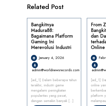
Related Post
Bangkitnya
From Ze
Madura88:
Bangki
Bagaimana Platform
dan D
Gaming Ini
terhad
Merevolusi Industri
Online
January
January 4, 2026
Febr
4,
2026
admin@worldnew
admin@worldnewsrecords.com
admin@w
[ad_1] Dalam beberapa tahun
[ad_1] Da
terakhir, industri game
online yan
mengalami peningkatan
berkemba
popularitas yang pesat,
platform 
dengan semakin banyak [...]
melampaui 