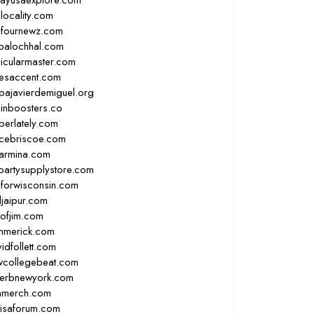
dayusaexplore.com
locality.com
afournewz.com
balochhal.com
icularmaster.com
besaccent.com
pajavierdemiguel.org
inboosters.co
erlately.com
ycebriscoe.com
carmina.com
partysupplystore.com
forwisconsin.com
djaipur.com
tofjim.com
immerick.com
idfollett.com
wcollegebeat.com
verbnewyork.com
inmerch.com
visaforum.com