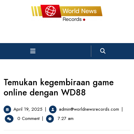
Skip
to
content
Open
Menu
Temukan kegembiraan game
online dengan WD88
April
Temuka
April 19, 2025
|
admin@worldnewsrecords.com
|
19,
kegemb
0 Comment
|
7:27 am
2025
game
online
dengan