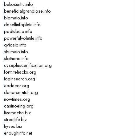
bekosunhu.info
beneficialgrandiose.info
blomaio.info
dosellinfoplete.info
podtubeio.info
powerfulvolatile.info
qvidsio.info
shumaio.info
slotherio.info
cysapluscertification.org
fortnitehacks.org
loginsearch.org
aodecor.org
donorsmatch.org
nowtimes.org
casinoeing.org
livemocha.biz
streetlife.biz
hyves.biz
enoughinfo.net