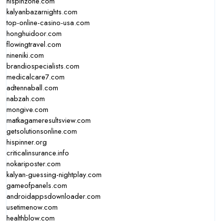
hispinzone.com
kalyanbazarnights.com
top-online-casino-usa.com
honghuidoor.com
flowingtravel.com
nineniki.com
brandiospecialists.com
medicalcare7.com
adtennaball.com
nabzah.com
mongive.com
matkagameresultsview.com
getsolutionsonline.com
hispinner.org
criticalinsurance.info
nokariposter.com
kalyan-guessing-nightplay.com
gameofpanels.com
androidappsdownloader.com
usetimenow.com
healthblow.com