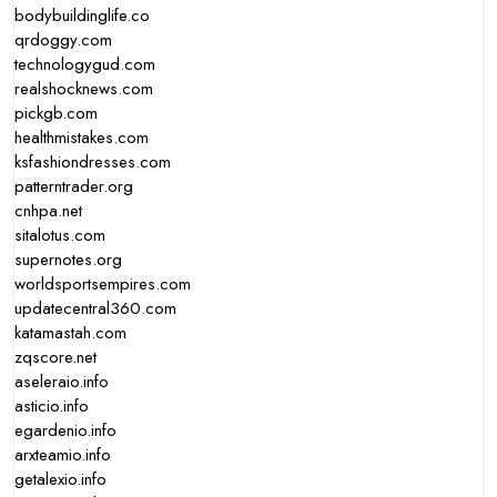
bodybuildinglife.co
qrdoggy.com
technologygud.com
realshocknews.com
pickgb.com
healthmistakes.com
ksfashiondresses.com
patterntrader.org
cnhpa.net
sitalotus.com
supernotes.org
worldsportsempires.com
updatecentral360.com
katamastah.com
zqscore.net
aseleraio.info
asticio.info
egardenio.info
arxteamio.info
getalexio.info