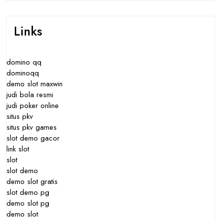
Links
domino qq
dominoqq
demo slot maxwin
judi bola resmi
judi poker online
situs pkv
situs pkv games
slot demo gacor
link slot
slot
slot demo
demo slot gratis
slot demo pg
demo slot pg
demo slot