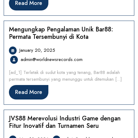
Read
Read More
More
Mengungkap Pengalaman Unik Bar88:
Permata Tersembunyi di Kota
January
January 20, 2025
20,
admin@worldnewsrecords.
admin@worldnewsrecords.com
2025
[ad_1] Terletak di sudut kota yang tenang, Bar88 adalah
permata tersembunyi yang menunggu untuk ditemukan [...]
Read
Read More
More
JVS88 Merevolusi Industri Game dengan
Fitur Inovatif dan Turnamen Seru