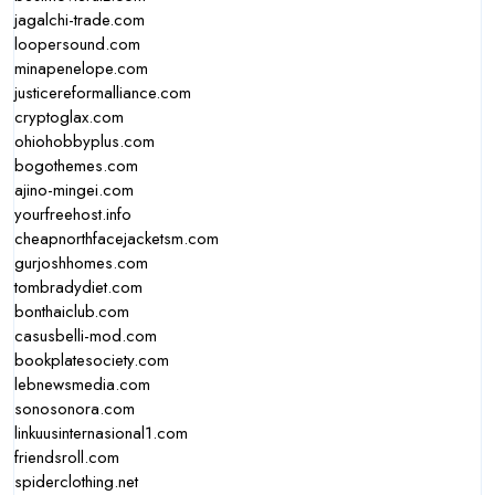
jagalchi-trade.com
loopersound.com
minapenelope.com
justicereformalliance.com
cryptoglax.com
ohiohobbyplus.com
bogothemes.com
ajino-mingei.com
yourfreehost.info
cheapnorthfacejacketsm.com
gurjoshhomes.com
tombradydiet.com
bonthaiclub.com
casusbelli-mod.com
bookplatesociety.com
lebnewsmedia.com
sonosonora.com
linkuusinternasional1.com
friendsroll.com
spiderclothing.net