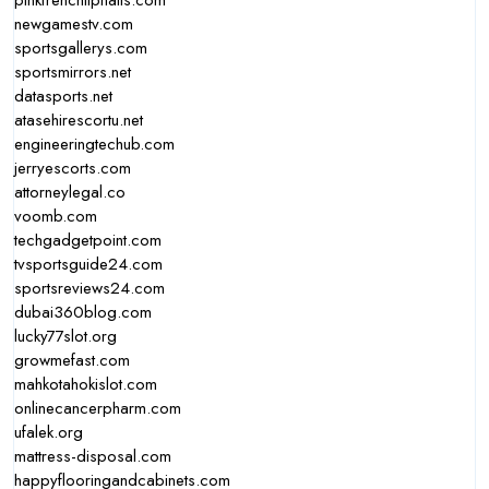
pinkfrenchtipnails.com
newgamestv.com
sportsgallerys.com
sportsmirrors.net
datasports.net
atasehirescortu.net
engineeringtechub.com
jerryescorts.com
attorneylegal.co
voomb.com
techgadgetpoint.com
tvsportsguide24.com
sportsreviews24.com
dubai360blog.com
lucky77slot.org
growmefast.com
mahkotahokislot.com
onlinecancerpharm.com
ufalek.org
mattress-disposal.com
happyflooringandcabinets.com