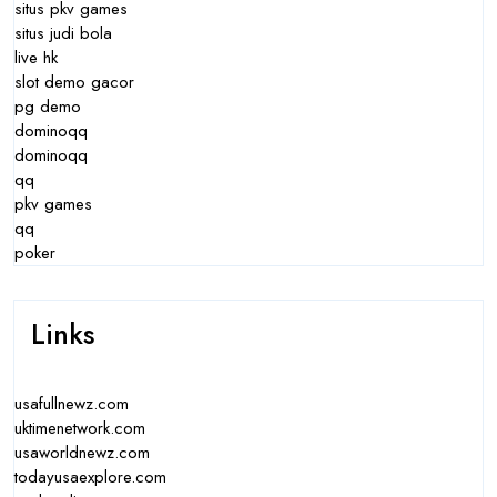
situs pkv games
situs judi bola
live hk
slot demo gacor
pg demo
dominoqq
dominoqq
qq
pkv games
qq
poker
Links
usafullnewz.com
uktimenetwork.com
usaworldnewz.com
todayusaexplore.com