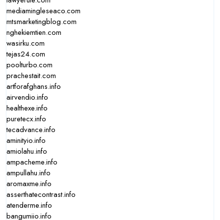
lawyerule.com
mediamingleseaco.com
mtsmarketingblog.com
nghekiemtien.com
wasirku.com
tejas24.com
poolturbo.com
prachestait.com
artforafghans.info
airvendio.info
healthexe.info
puretecx.info
tecadvance.info
aminityio.info
amiolahu.info
ampacheme.info
ampullahu.info
aromaxme.info
asserthatecontrast.info
atenderme.info
bangumiio.info