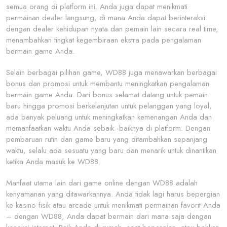
semua orang di platform ini. Anda juga dapat menikmati
permainan dealer langsung, di mana Anda dapat berinteraksi
dengan dealer kehidupan nyata dan pemain lain secara real time,
menambahkan tingkat kegembiraan ekstra pada pengalaman
bermain game Anda.
Selain berbagai pilihan game, WD88 juga menawarkan berbagai
bonus dan promosi untuk membantu meningkatkan pengalaman
bermain game Anda. Dari bonus selamat datang untuk pemain
baru hingga promosi berkelanjutan untuk pelanggan yang loyal,
ada banyak peluang untuk meningkatkan kemenangan Anda dan
memanfaatkan waktu Anda sebaik -baiknya di platform. Dengan
pembaruan rutin dan game baru yang ditambahkan sepanjang
waktu, selalu ada sesuatu yang baru dan menarik untuk dinantikan
ketika Anda masuk ke WD88.
Manfaat utama lain dari game online dengan WD88 adalah
kenyamanan yang ditawarkannya. Anda tidak lagi harus bepergian
ke kasino fisik atau arcade untuk menikmati permainan favorit Anda
– dengan WD88, Anda dapat bermain dari mana saja dengan