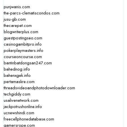
punjwanis.com
the-parcs-clematiscondos.com
jusu-gb.com
thecarepet.com
blogwriterplus.com
guestpostingseo.com
casinogambitpro.info
pokerplaymasters.info
courseoncourse.com
bantinbatdongsan247.com
bahednog.info
bahenxgek.info
pertamaskre.com
threadsvideoandphotodownloader.com
techgiddy.com
usalivenetwork.com
jackpotrushonline.info
ucnewshindi.com
freecellphonedatabase.com
gamersrope.com