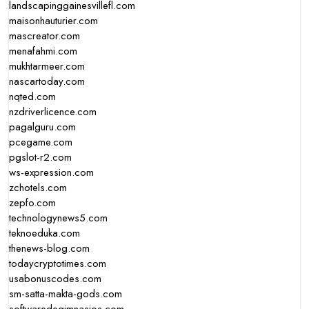
landscapinggainesvillefl.com
maisonhauturier.com
mascreator.com
menafahmi.com
mukhtarmeer.com
nascartoday.com
nqted.com
nzdriverlicence.com
pagalguru.com
pcegame.com
pgslot-r2.com
ws-expression.com
zchotels.com
zepfo.com
technologynews5.com
teknoeduka.com
thenews-blog.com
todaycryptotimes.com
usabonuscodes.com
sm-satta-makta-gods.com