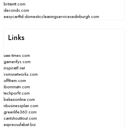
britaintt.com
deconds.com
easycartltd-domesticcleaningservicesedinburgh.com
Links
uae-times.com
gamerifys.com
inspiratif.net
vsmsnetworks.com
offthem.com
ibommatv.com
techporfit.com
bekasionline.com
nbusinessplan.com
greenlife360.com
cantshoutitout.com
expressufabet.biz