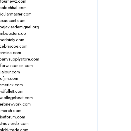
afournewz.com
balochhal.com
icularmaster.com
besaccent.com
pajavierdemiguel.org
inboosters.co
erlately.com
ycebriscoe.com
carmina.com
partysupplystore.com
forwisconsin.com
djaipur.com
tofjim.com
immerick.com
idfollett.com
wcollegebeat.com
verbnewyork.com
inmerch.com
visaforum.com
tmovierulz.com
alchi-trade.com