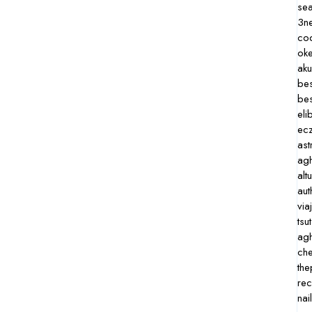
se
3ne
cod
oke
ak
be
bes
eli
ec
ast
ag
alt
aut
via
tsu
ag
ch
the
rec
nai