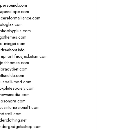
opersound.com
napenelope.com
ticereformalliance.com
yptoglax.com
iohobbyplus.com
gothemes.com
no-mingei.com
rfreehost.info
eapnorthfacejacketsm.com
rjoshhomes.com
mbradydiet.com
thaiclub.com
susbelli-mod.com
kplatesociety.com
bnewsmedia.com
nosonora.com
kuusinternasional1.com
endsroll.com
derclothing.net
ndergadgetsshop.com