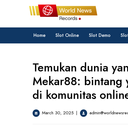
Skip
to
content
Home
Slot Online
Slot Demo
Slo
Temukan dunia yan
Mekar88: bintang 
di komunitas onlin
March
March 30, 2025
|
admin@worldnewsre
30,
2025