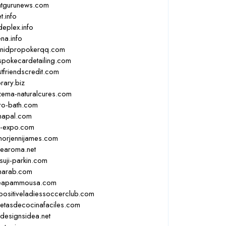
atgurunews.com
t.info
eplex.info
na.info
unidpropokerqq.com
spokecardetailing.com
tfriendscredit.com
brary.biz
zema-naturalcures.com
ro-bath.com
hapal.com
u-expo.com
horjennijames.com
jearoma.net
tsuji-parkin.com
harab.com
eapammousa.com
positiveladiessoccerclub.com
etasdecocinafaciles.com
ldesignsidea.net