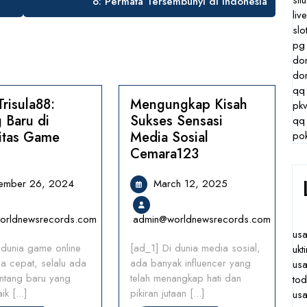
sit
o: Permata Tersembunyi di Indonesia
liv
sl
pg
do
do
qq
risula88:
Mengungkap Kisah
pk
 Baru di
Sukses Sensasi
qq
itas Game
Media Sosial
po
Cemara123
November
March
ember 26, 2024
March 12, 2025
26,
12,
srecords.com
2024
2025
admin@worldnewsrecords.com
admin@w
orldnewsrecords.com
admin@worldnewsrecords.com
usa
 dunia game online
[ad_1] Di dunia media sosial,
ukt
a cepat, selalu ada
ada banyak influencer yang
us
intang baru yang
telah menangkap hati dan
to
k [...]
pikiran jutaan [...]
usa