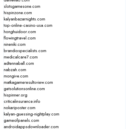
dantella6.com
slotsgamesone.com
hispinzone.com
kalyanbazarnights.com
top-online-casino-usa.com
honghuidoor.com
flowingtravel.com
nineniki.com
brandiospecialists.com
medicalcare7.com
adtennaball.com
nabzah.com
mongive.com
matkagameresultsview.com
getsolutionsonline.com
hispinner.org
criticalinsurance.info
nokariposter.com
kalyan-guessing-nightplay.com
gameofpanels.com
androidappsdownloader.com