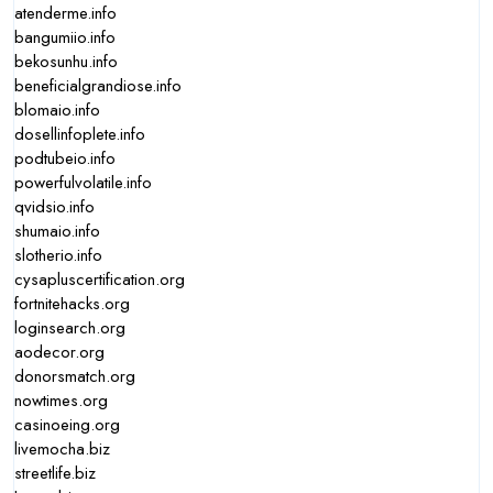
atenderme.info
bangumiio.info
bekosunhu.info
beneficialgrandiose.info
blomaio.info
dosellinfoplete.info
podtubeio.info
powerfulvolatile.info
qvidsio.info
shumaio.info
slotherio.info
cysapluscertification.org
fortnitehacks.org
loginsearch.org
aodecor.org
donorsmatch.org
nowtimes.org
casinoeing.org
livemocha.biz
streetlife.biz