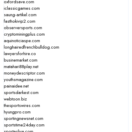
oxfordsave.com
iclassicgames.com
saung-artikel.com
fasthokivip2.com
observersports.com
cryptominingplus.com
aquinoticiaspe.com
longhairedfrenchbulldog.com
lawyersforhire.co
businemarket.com
matahari88play.net
moneydescriptor.com
youthsmagazine.com
painaidee.net
sportsdarkest.com
webtoon.biz
thesportswires.com
hyungpro.com
sportingnewsnet.com
sportstime24day.com
sporteslive.com