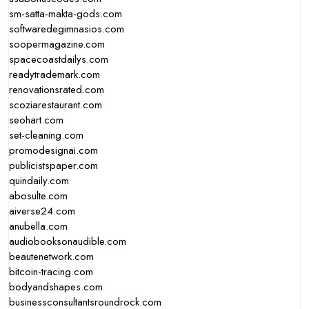
sm-satta-makta-gods.com
softwaredegimnasios.com
soopermagazine.com
spacecoastdailys.com
readytrademark.com
renovationsrated.com
scoziarestaurant.com
seohart.com
set-cleaning.com
promodesignai.com
publicistspaper.com
quindaily.com
abosulte.com
aiverse24.com
anubella.com
audiobooksonaudible.com
beautenetwork.com
bitcoin-tracing.com
bodyandshapes.com
businessconsultantsroundrock.com