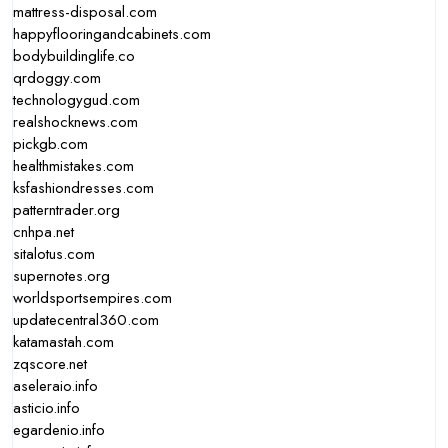
mattress-disposal.com
happyflooringandcabinets.com
bodybuildinglife.co
qrdoggy.com
technologygud.com
realshocknews.com
pickgb.com
healthmistakes.com
ksfashiondresses.com
patterntrader.org
cnhpa.net
sitalotus.com
supernotes.org
worldsportsempires.com
updatecentral360.com
katamastah.com
zqscore.net
aseleraio.info
asticio.info
egardenio.info