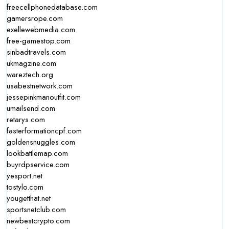
freecellphonedatabase.com
gamersrope.com
exellewebmedia.com
free-gamestop.com
sinbadtravels.com
ukmagzine.com
wareztech.org
usabestnetwork.com
jessepinkmanoutfit.com
umailsend.com
retarys.com
fasterformationcpf.com
goldensnuggles.com
lookbattlemap.com
buyrdpservice.com
yesport.net
tostylo.com
yougetthat.net
sportsnetclub.com
newbestcrypto.com