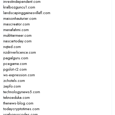
investindependent.com
kralbozguncu1.com
landscapinggainesvillefl.com
maisonhauturier.com
mascreator.com
menafahmi.com
mukhtarmeer.com
nascartoday.com
nqted.com
nzdriverlicence.com
pagalguru.com
pcegame.com
pgslot-r2.com
ws-expression.com
zchotels.com
zepfo.com
technologynews5.com
teknoeduka.com
thenews-blog.com
todaycryptotimes.com
usabonuscodes.com