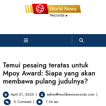
Skip
to
content
Open
Menu
Temui pesaing teratas untuk
Mpoy Award: Siapa yang akan
membawa pulang judulnya?
April
Temui
April 21, 2025
|
admin@worldnewsrecords.com
|
21,
pesain
0 Comment
|
7:34 am
2025
teratas