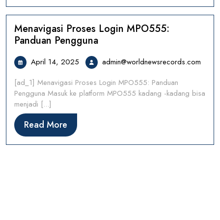
Menavigasi Proses Login MPO555:
Panduan Pengguna
April
admin
April 14, 2025
admin@worldnewsrecords.com
14,
[ad_1] Menavigasi Proses Login MPO555: Panduan
2025
Pengguna Masuk ke platform MPO555 kadang -kadang bisa
menjadi [...]
Read
Read More
More