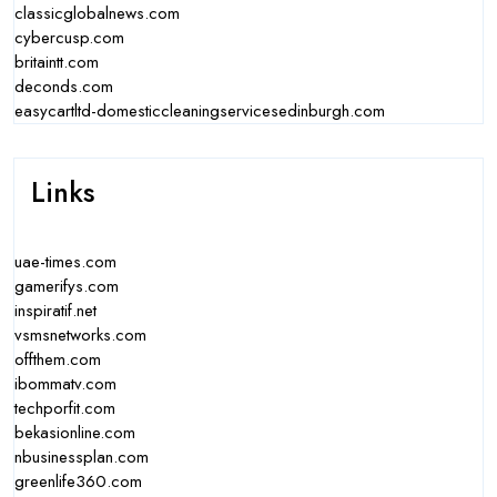
classicglobalnews.com
cybercusp.com
britaintt.com
deconds.com
easycartltd-domesticcleaningservicesedinburgh.com
Links
uae-times.com
gamerifys.com
inspiratif.net
vsmsnetworks.com
offthem.com
ibommatv.com
techporfit.com
bekasionline.com
nbusinessplan.com
greenlife360.com