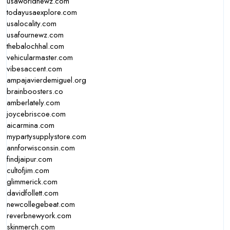
usaworldnewz.com
todayusaexplore.com
usalocality.com
usafournewz.com
thebalochhal.com
vehicularmaster.com
vibesaccent.com
ampajavierdemiguel.org
brainboosters.co
amberlately.com
joycebriscoe.com
aicarmina.com
mypartysupplystore.com
annforwisconsin.com
findjaipur.com
cultofjim.com
glimmerick.com
davidfollett.com
newcollegebeat.com
reverbnewyork.com
skinmerch.com