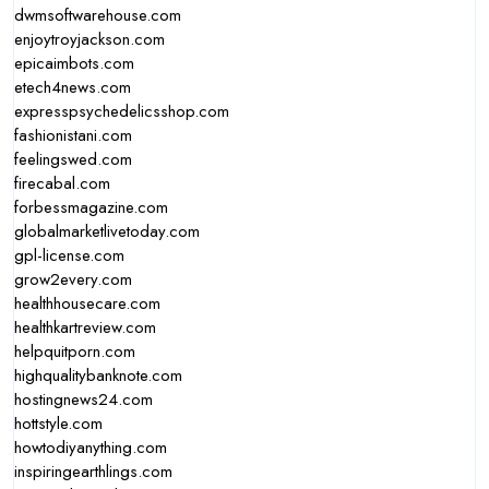
dwmsoftwarehouse.com
enjoytroyjackson.com
epicaimbots.com
etech4news.com
expresspsychedelicsshop.com
fashionistani.com
feelingswed.com
firecabal.com
forbessmagazine.com
globalmarketlivetoday.com
gpl-license.com
grow2every.com
healthhousecare.com
healthkartreview.com
helpquitporn.com
highqualitybanknote.com
hostingnews24.com
hottstyle.com
howtodiyanything.com
inspiringearthlings.com