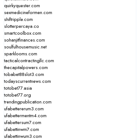
quirkyquester.com
sexmedicineformen.com
shiftripple.com
slotterpercaya.co
smartcoolbox.com
sohanjitfinances.com
soulfulhousemusic.net
sparklooms.com
tacticalcontractingllc.com
thecapitalpowers.com
tobabet88slot3.com
todayscurrentnews.com
totobet77.asia
totobet77.org
trendingpublication.com
ufabettererum3.com
ufabettermentm4.com
ufabettersum7.com
ufabettinwm7.com
ufabettinwum3.com