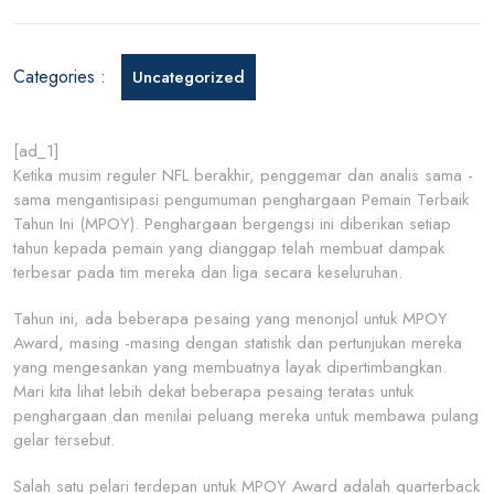
untuk
Mpoy
Award:
Categories :
Uncategorized
Siapa
yang
akan
[ad_1]
memba
Ketika musim reguler NFL berakhir, penggemar dan analis sama -
pulang
sama mengantisipasi pengumuman penghargaan Pemain Terbaik
judulny
Tahun Ini (MPOY). Penghargaan bergengsi ini diberikan setiap
tahun kepada pemain yang dianggap telah membuat dampak
terbesar pada tim mereka dan liga secara keseluruhan.
Tahun ini, ada beberapa pesaing yang menonjol untuk MPOY
Award, masing -masing dengan statistik dan pertunjukan mereka
yang mengesankan yang membuatnya layak dipertimbangkan.
Mari kita lihat lebih dekat beberapa pesaing teratas untuk
penghargaan dan menilai peluang mereka untuk membawa pulang
gelar tersebut.
Salah satu pelari terdepan untuk MPOY Award adalah quarterback