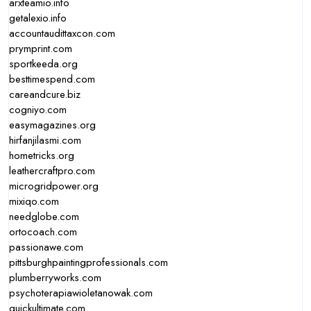
arxteamio.info
getalexio.info
accountaudittaxcon.com
prymprint.com
sportkeeda.org
besttimespend.com
careandcure.biz
cogniyo.com
easymagazines.org
hirfanjilasmi.com
hometricks.org
leathercraftpro.com
microgridpower.org
mixiqo.com
needglobe.com
ortocoach.com
passionawe.com
pittsburghpaintingprofessionals.com
plumberryworks.com
psychoterapiawioletanowak.com
quickultimate.com