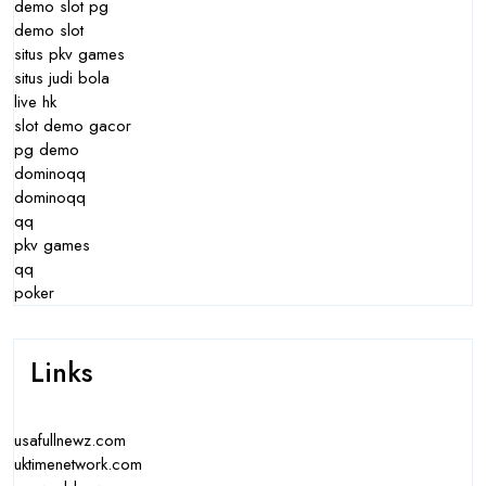
demo slot pg
demo slot
situs pkv games
situs judi bola
live hk
slot demo gacor
pg demo
dominoqq
dominoqq
qq
pkv games
qq
poker
Links
usafullnewz.com
uktimenetwork.com