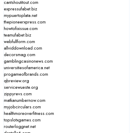
cantshoutitout.com
expressufabet.biz
mypuertoplata.net
thepioneerxpress.com
howtofixissue.com
teamufabet.biz
webfullform.com
allviddownload.com
decorsmag.com
gamblingcasinonews.com
universitiesofamerica.net
progameofbrands.com
qbreview.org
servicewueste.org
zippyrevs.com
matkanumbernow.com
myjobcirculars.com
healthmoreoverfitness.com
topslotxgames.com
routerloggnet.net