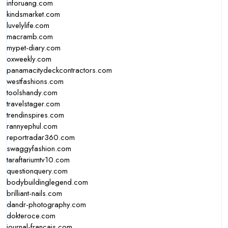
inforuang.com
kindsmarket.com
luvelylife.com
macramb.com
mypet-diary.com
oxweekly.com
panamacitydeckcontractors.com
westfashions.com
toolshandy.com
travelstager.com
trendinspires.com
rannyephul.com
reportradar360.com
swaggyfashion.com
taraftariumtv10.com
questionquery.com
bodybuildinglegend.com
brilliant-nails.com
dandr-photography.com
dokteroce.com
journal-francais.com