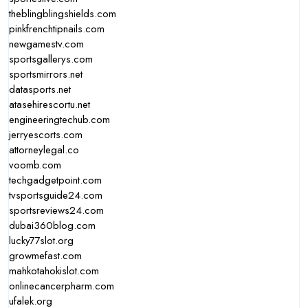
theblingblingshields.com
pinkfrenchtipnails.com
newgamestv.com
sportsgallerys.com
sportsmirrors.net
datasports.net
atasehirescortu.net
engineeringtechub.com
jerryescorts.com
attorneylegal.co
voomb.com
techgadgetpoint.com
tvsportsguide24.com
sportsreviews24.com
dubai360blog.com
lucky77slot.org
growmefast.com
mahkotahokislot.com
onlinecancerpharm.com
ufalek.org