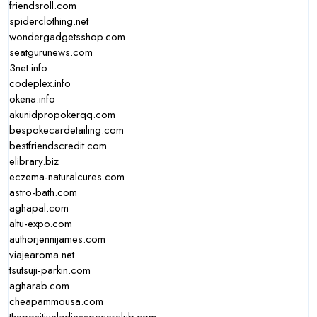
friendsroll.com
spiderclothing.net
wondergadgetsshop.com
seatgurunews.com
3net.info
codeplex.info
okena.info
akunidpropokerqq.com
bespokecardetailing.com
bestfriendscredit.com
elibrary.biz
eczema-naturalcures.com
astro-bath.com
aghapal.com
altu-expo.com
authorjennijames.com
viajearoma.net
tsutsuji-parkin.com
agharab.com
cheapammousa.com