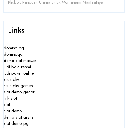
Plisbet: Panduan Utama untuk Memahami Manfaatnya
Links
domino qq
dominoqq
demo slot maxwin
judi bola resmi
judi poker online
situs pkv
situs pkv games
slot demo gacor
link slot
slot
slot demo
demo slot gratis
slot demo pg