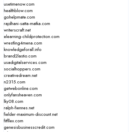
usetimenow.com
healthblow.com
gohelpmate.com
rajdhani-satta-matka.com
writerscraft.net
elearning-childprotection.com
wrestling4mena.com
knowledgeforall.info
brand2lastio.com
usadigitalservices.com
socialhoppers.com
creativedream.net
n2315.com
getwebonline.com
onlyfansheaven.com
lky08.com
ralph-fiennes.net
fielder-maximum-discount.net
fitfllex.com
genesisbusinesscredit.com