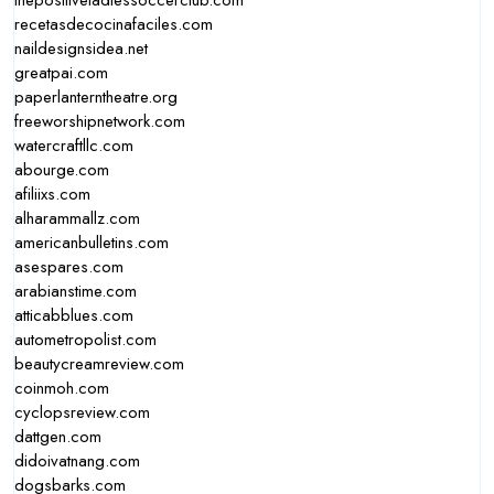
thepositiveladiessoccerclub.com
recetasdecocinafaciles.com
naildesignsidea.net
greatpai.com
paperlanterntheatre.org
freeworshipnetwork.com
watercraftllc.com
abourge.com
afiliixs.com
alharammallz.com
americanbulletins.com
asespares.com
arabianstime.com
atticabblues.com
autometropolist.com
beautycreamreview.com
coinmoh.com
cyclopsreview.com
dattgen.com
didoivatnang.com
dogsbarks.com