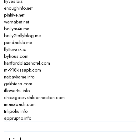
hyves.biz
enoughinfo.net
pinhive.net
warnabet.net
bollym4u.me
bolly2tollyblog.me
pandaclub.me
flyttevask.io
byhous.com
hartfordplazahotel.com
m-918kissapk.com
nabavkame.info
gakbiasa.com
iflowerhu.info
chicagocrystalconnection.com
imanabadii.com
trilipohu.info
appruptio.info