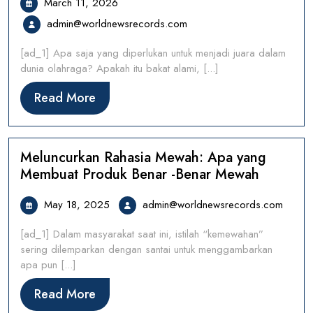
March
March 11, 2026
11,
admin@worldnewsrecords.
admin@worldnewsrecords.com
2026
[ad_1] Apa saja yang diperlukan untuk menjadi juara dalam
dunia olahraga? Apakah itu bakat alami, [...]
Read
Read More
More
Meluncurkan Rahasia Mewah: Apa yang
Membuat Produk Benar -Benar Mewah
May
admin
May 18, 2025
admin@worldnewsrecords.com
18,
[ad_1] Dalam masyarakat saat ini, istilah “kemewahan”
2025
sering dilemparkan dengan santai untuk menggambarkan
apa pun [...]
Read
Read More
More