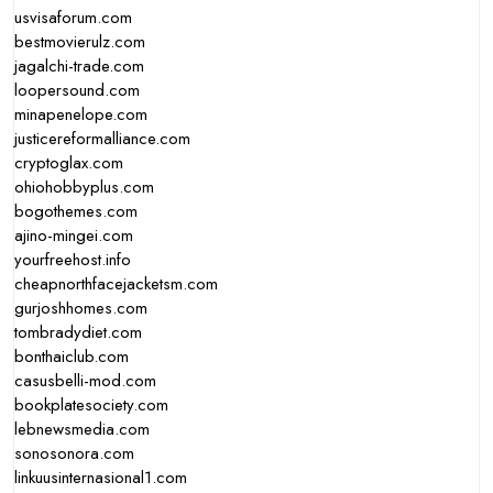
usvisaforum.com
bestmovierulz.com
jagalchi-trade.com
loopersound.com
minapenelope.com
justicereformalliance.com
cryptoglax.com
ohiohobbyplus.com
bogothemes.com
ajino-mingei.com
yourfreehost.info
cheapnorthfacejacketsm.com
gurjoshhomes.com
tombradydiet.com
bonthaiclub.com
casusbelli-mod.com
bookplatesociety.com
lebnewsmedia.com
sonosonora.com
linkuusinternasional1.com