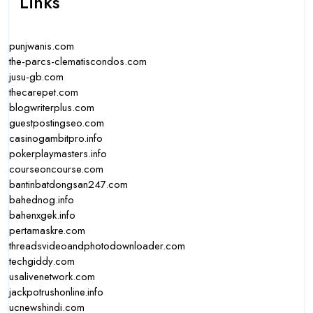
Links
punjwanis.com
the-parcs-clematiscondos.com
jusu-gb.com
thecarepet.com
blogwriterplus.com
guestpostingseo.com
casinogambitpro.info
pokerplaymasters.info
courseoncourse.com
bantinbatdongsan247.com
bahednog.info
bahenxgek.info
pertamaskre.com
threadsvideoandphotodownloader.com
techgiddy.com
usalivenetwork.com
jackpotrushonline.info
ucnewshindi.com