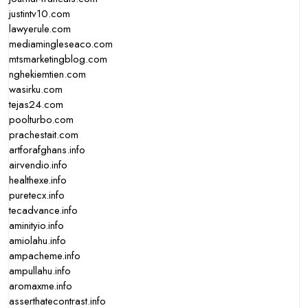
justintv10.com
lawyerule.com
mediamingleseaco.com
mtsmarketingblog.com
nghekiemtien.com
wasirku.com
tejas24.com
poolturbo.com
prachestait.com
artforafghans.info
airvendio.info
healthexe.info
puretecx.info
tecadvance.info
aminityio.info
amiolahu.info
ampacheme.info
ampullahu.info
aromaxme.info
asserthatecontrast.info