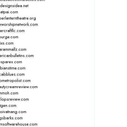
ldesignsidea.net
eatpai.com
erlanterntheatre.org
eeworshipnetwork.com
ercraftllc.com
ourge.com
liixs.com
harammallz.com
ricanbulletins.com
espares.com
bianstime.com
icabblues.com
ometropolist.com
autycreamreview.com
inmoh.com
clopsreview.com
ttgen.com
doivatnang.com
gsbarks.com
msoftwarehouse.com