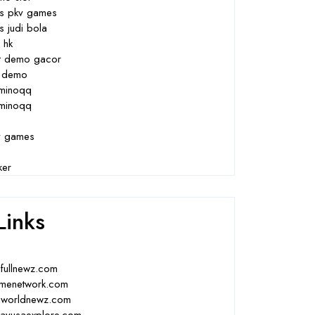
us pkv games
us judi bola
e hk
ot demo gacor
 demo
minoqq
minoqq
v games
ker
Links
orldnewsrecords.com
fullnewz.com
imenetwork.com
aworldnewz.com