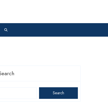
Search
Search