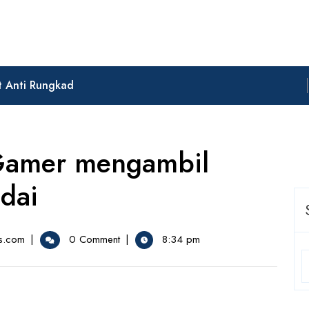
t Anti Rungkad
Gamer mengambil
dai
Temui
s.com
|
0 Comment
|
8:34 pm
Mevius88:
Gamer
mengambil
internet