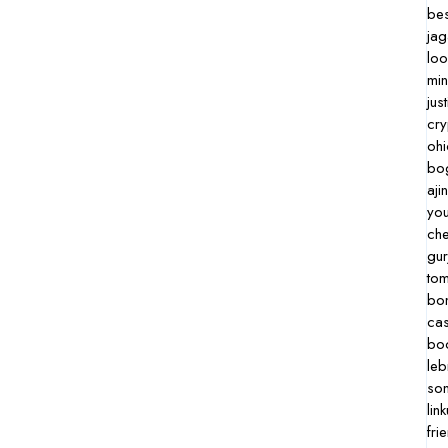
bes
jag
lo
mi
jus
cr
oh
bo
aji
you
ch
gu
to
bon
ca
boo
le
so
lin
fri