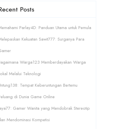
Recent Posts
Memahami Parlay4D: Panduan Utama untuk Pemula
Melepaskan Kekuatan Sawit777: Surganya Para
Gamer
Bagaimana Warga123 Memberdayakan Warga
Lokal Melalui Teknologi
Untung138: Tempat Keberuntungan Bertemu
Peluang di Dunia Game Online
Jaya77: Gamer Wanita yang Mendobrak Stereotip
dan Mendominasi Kompetisi