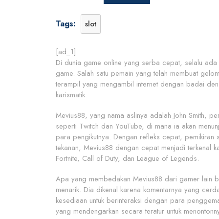
Tags:
slot
[ad_1]
Di dunia game online yang serba cepat, selalu ada
game. Salah satu pemain yang telah membuat gelo
terampil yang mengambil internet dengan badai d
karismatik.
Mevius88, yang nama aslinya adalah John Smith, per
seperti Twitch dan YouTube, di mana ia akan menun
para pengikutnya. Dengan refleks cepat, pemikiran 
tekanan, Mevius88 dengan cepat menjadi terkenal ka
Fortnite, Call of Duty, dan League of Legends.
Apa yang membedakan Mevius88 dari gamer lain buk
menarik. Dia dikenal karena komentarnya yang cerd
kesediaan untuk berinteraksi dengan para penggem
yang mendengarkan secara teratur untuk menonton