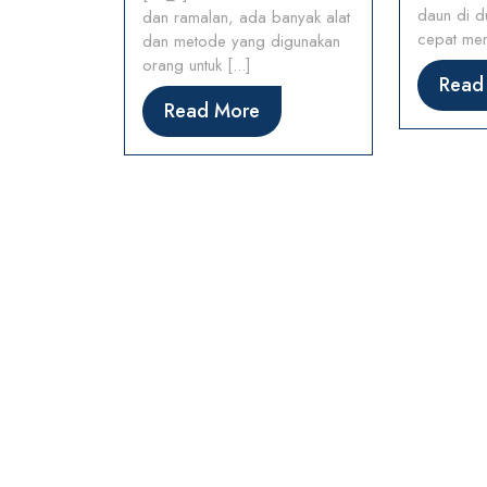
daun di 
dan ramalan, ada banyak alat
cepat mem
dan metode yang digunakan
orang untuk [...]
Read
Read
Read More
More