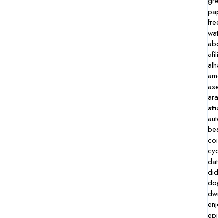
gr
pap
fr
wat
ab
afi
al
ame
as
ara
att
aut
be
co
cy
da
di
do
dw
enj
ep