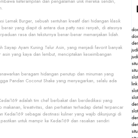
membawa keterampilan dan pengalaman unik mereka sendiri,
n.
i Lemak Burger, sebuah sentuhan kreatif dari hidangan klasik
berair yang diapit di antara dua patty nasi renyah, di atasnya
do
Perpaduan rasa dan teksturnya benar-benar memanjakan lidah.
do
de
h Sayap Ayam Kuning Telur Asin, yang menjadi favorit banyak
jud
ur asin yang kaya dan lembut, menciptakan keseimbangan
jud
sit
sit
 menawarkan beragam hidangan penutup dan minuman yang
sl
hingga Pandan Coconut Shake yang menyegarkan, selalu ada
link
slo
sl
 Kedai169 adalah tim chef berbakat dan berdedikasi yang
dem
makanan, kreativitas, dan perhatian terhadap detail terpancar
sl
 Kedai169 sebagai destinasi kuliner yang wajib dikunjungi di
de
i, pastikan untuk mampir ke Kedai169 dan rasakan sendiri
de
sit