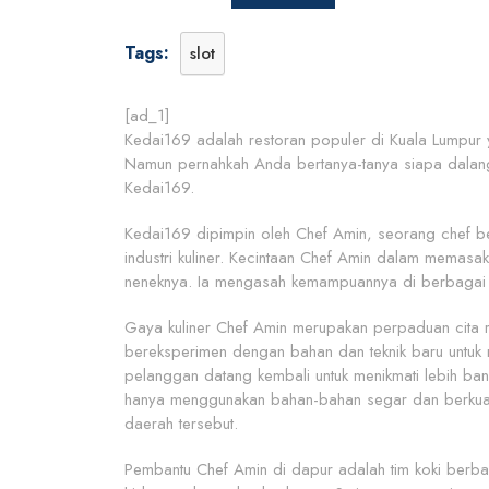
Tags:
slot
[ad_1]
Kedai169 adalah restoran populer di Kuala Lumpur y
Namun pernahkah Anda bertanya-tanya siapa dalang di 
Kedai169.
Kedai169 dipimpin oleh Chef Amin, seorang chef b
industri kuliner. Kecintaan Chef Amin dalam memasak d
neneknya. Ia mengasah kemampuannya di berbagai 
Gaya kuliner Chef Amin merupakan perpaduan cita r
bereksperimen dengan bahan dan teknik baru untuk 
pelanggan datang kembali untuk menikmati lebih ban
hanya menggunakan bahan-bahan segar dan berkualit
daerah tersebut.
Pembantu Chef Amin di dapur adalah tim koki berba