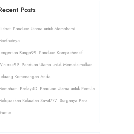
Recent Posts
Plisbet: Panduan Utama untuk Memahami
Manfaatnya
Pengertian Bunga99: Panduan Komprehensif
Winlose99: Panduan Utama untuk Memaksimalkan
Peluang Kemenangan Anda
Memahami Parlay4D: Panduan Utama untuk Pemula
Melepaskan Kekuatan Sawit777: Surganya Para
Gamer