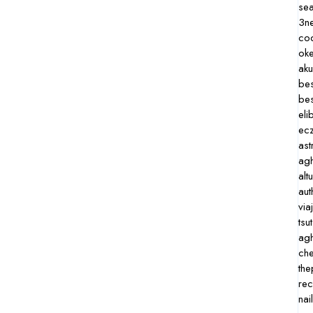
se
3ne
cod
oke
ak
be
bes
eli
ec
ast
ag
alt
aut
via
tsu
ag
ch
the
rec
nai