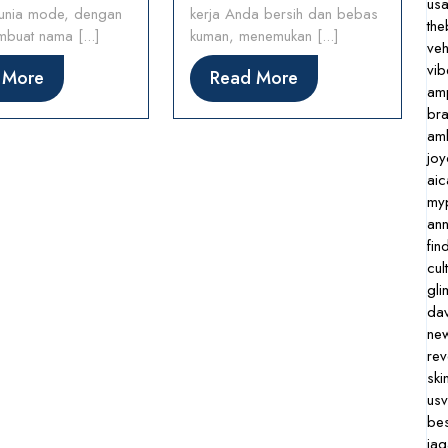
us
dunia mode, dengan
kerja Anda bersih dan bebas
the
buat nama [...]
kuman, menemukan [...]
veh
vi
Read
Read
 More
Read More
am
More
More
bra
amb
jo
ai
my
ann
fin
cul
gl
dav
ne
re
sk
us
bes
jag