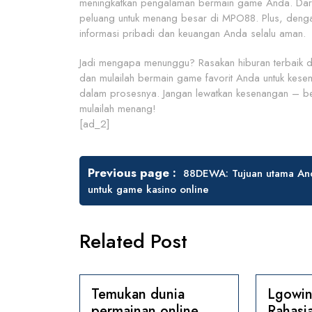
meningkatkan pengalaman bermain game Anda. Dari 
peluang untuk menang besar di MPO88. Plus, deng
informasi pribadi dan keuangan Anda selalu aman.
Jadi mengapa menunggu? Rasakan hiburan terbaik d
dan mulailah bermain game favorit Anda untuk kes
dalam prosesnya. Jangan lewatkan kesenangan – 
mulailah menang!
[ad_2]
Post
Previous page
88DEWA: Tujuan utama An
navigation
untuk game kasino online
Related Post
Temukan dunia
Lgowin
permainan online
Rahasi