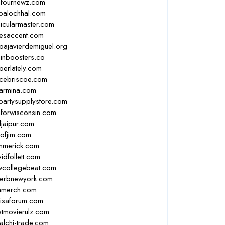
afournewz.com
balochhal.com
icularmaster.com
besaccent.com
pajavierdemiguel.org
inboosters.co
erlately.com
ycebriscoe.com
carmina.com
partysupplystore.com
forwisconsin.com
djaipur.com
tofjim.com
immerick.com
idfollett.com
wcollegebeat.com
verbnewyork.com
inmerch.com
visaforum.com
tmovierulz.com
alchi-trade.com