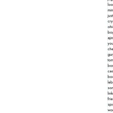
lo
mi
jus
cr
oh
bo
aji
you
ch
gu
to
bon
ca
boo
le
so
lin
fri
spi
wo