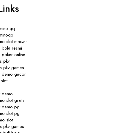
Links
mino qq
minoqq
mo slot maxwin
i bola resmi
i poker online
us pkv
us pkv games
ot demo gacor
 slot
t
ot demo
o slot gratis
ot demo pg
mo slot pg
mo slot
us pkv games