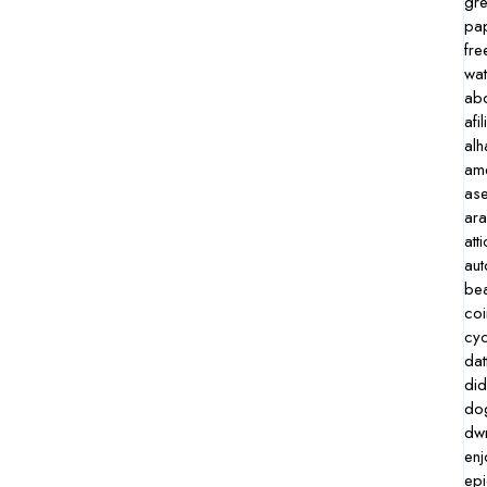
gr
pap
fr
wat
ab
afi
al
ame
as
ara
att
aut
be
co
cy
da
di
do
dw
enj
ep