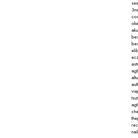
se
3ne
cod
oke
ak
be
bes
eli
ec
ast
ag
alt
aut
via
tsu
ag
ch
the
rec
nai