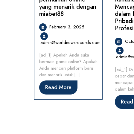
yang menarik dengan
Mencap
miabet88
dalam 
Pribad
February
February 3, 2025
Profes
3,
2025
Oct
admin@worldnew
admin@worldnewsrecords.com
[ad_1] Apakah Anda suka
admin@w
bermain game online? Apakah
Anda mencari platform baru
[ad_1] Di
dan menarik untuk [...]
cepat dan 
mencapai 
Read
Read More
dalam keh
More
Read