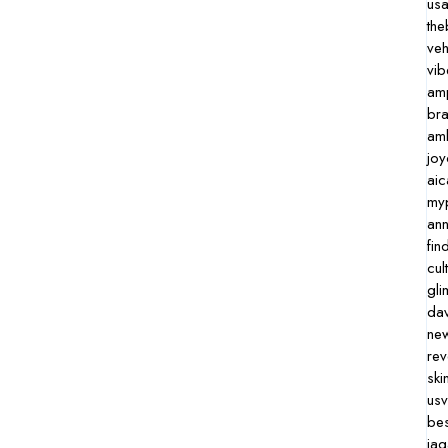
us
the
veh
vi
am
bra
amb
jo
ai
my
ann
fin
cul
gl
dav
ne
re
sk
us
bes
jag