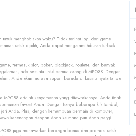
kasino
online
mpo88
ntuk menghabiskan waktu? Tidak terlihat lagi dari game
inan untuk dipilih, Anda dapat mengalami hiburan terbaik
e, termasuk slot, poker, blackjack, roulette, dan banyak
ngalaman, ada sesuatu untuk semua orang di MPO88. Dengan
alam, Anda akan merasa seperti berada di kasino nyata tanpa
nline MPO88 adalah kenyamanan yang ditawarkannya. Anda tidak
i permainan favorit Anda. Dengan hanya beberapa klik tombol,
 jari Anda. Plus, dengan kemampuan bermain di komputer,
mbawa kesenangan dengan Anda ke mana pun Anda pergi.
e MPO88 juga menawarkan berbagai bonus dan promosi untuk