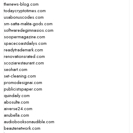
thenews-blog.com
todaycryptotimes.com
usabonuscodes.com
sm-satta-makta-gods.com
softwaredegimnasios.com
soopermagazine.com
spacecoastdailys.com
readytrademark.com
renovationsrated.com
scoziarestaurant.com
seohart.com
set-cleaning.com
promodesignai.com
publicistspaper.com
quindaily.com
abosulte.com
aiverse24.com
anubella.com
audiobooksonaudible.com
beautenetwork.com