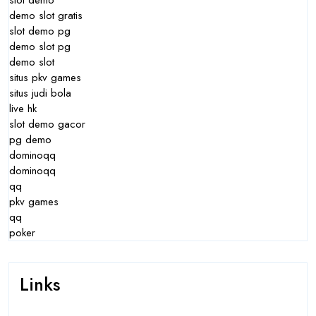
slot demo
demo slot gratis
slot demo pg
demo slot pg
demo slot
situs pkv games
situs judi bola
live hk
slot demo gacor
pg demo
dominoqq
dominoqq
qq
pkv games
qq
poker
Links