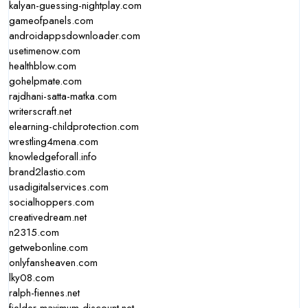
kalyan-guessing-nightplay.com
gameofpanels.com
androidappsdownloader.com
usetimenow.com
healthblow.com
gohelpmate.com
rajdhani-satta-matka.com
writerscraft.net
elearning-childprotection.com
wrestling4mena.com
knowledgeforall.info
brand2lastio.com
usadigitalservices.com
socialhoppers.com
creativedream.net
n2315.com
getwebonline.com
onlyfansheaven.com
lky08.com
ralph-fiennes.net