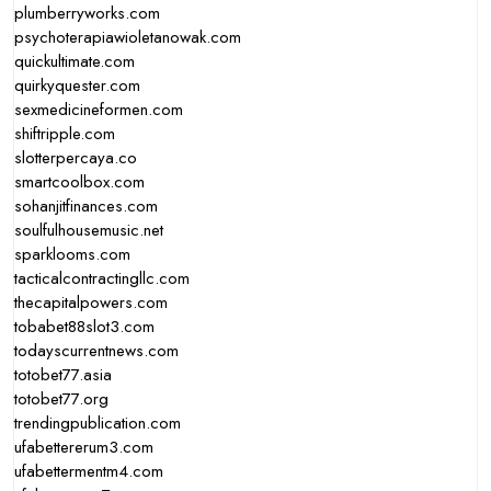
plumberryworks.com
psychoterapiawioletanowak.com
quickultimate.com
quirkyquester.com
sexmedicineformen.com
shiftripple.com
slotterpercaya.co
smartcoolbox.com
sohanjitfinances.com
soulfulhousemusic.net
sparklooms.com
tacticalcontractingllc.com
thecapitalpowers.com
tobabet88slot3.com
todayscurrentnews.com
totobet77.asia
totobet77.org
trendingpublication.com
ufabettererum3.com
ufabettermentm4.com