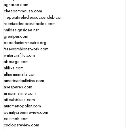
agharab.com
cheapammousa.com
thepositiveladiessoccerclub.com
recetasdecocinafaciles.com
naildesignsidea.net
greatpai.com
paperlanterntheatre.org
freeworshipnetwork.com
watercraftllc.com
abourge.com
afiliixs.com
alharammallz.com
americanbulletins.com
asespares.com
arabianstime.com
atticabblues.com
autometropolist.com
beautycreamreview.com
coinmoh.com
cyclopsreview.com