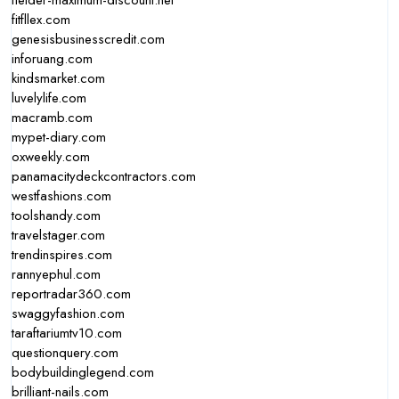
fielder-maximum-discount.net
fitfllex.com
genesisbusinesscredit.com
inforuang.com
kindsmarket.com
luvelylife.com
macramb.com
mypet-diary.com
oxweekly.com
panamacitydeckcontractors.com
westfashions.com
toolshandy.com
travelstager.com
trendinspires.com
rannyephul.com
reportradar360.com
swaggyfashion.com
taraftariumtv10.com
questionquery.com
bodybuildinglegend.com
brilliant-nails.com