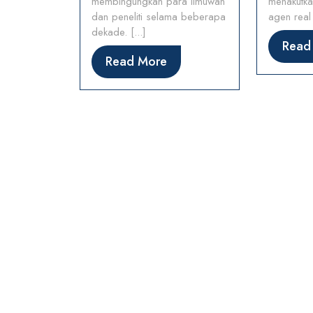
membingungkan para ilmuwan
menakutk
dan peneliti selama beberapa
agen real 
dekade. [...]
Read
Read
Read More
More