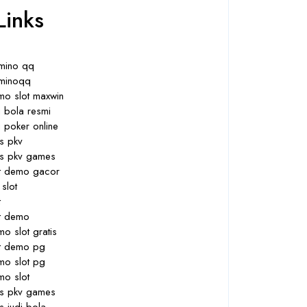
Links
mino qq
minoqq
mo slot maxwin
i bola resmi
i poker online
us pkv
us pkv games
ot demo gacor
 slot
t
ot demo
o slot gratis
ot demo pg
mo slot pg
mo slot
us pkv games