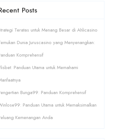
Recent Posts
Strategi Teratas untuk Menang Besar di Ahlicasino
Temukan Dunia Juruscasino yang Menyenangkan:
Panduan Komprehensif
Plisbet: Panduan Utama untuk Memahami
Manfaatnya
Pengertian Bunga99: Panduan Komprehensif
Winlose99: Panduan Utama untuk Memaksimalkan
Peluang Kemenangan Anda