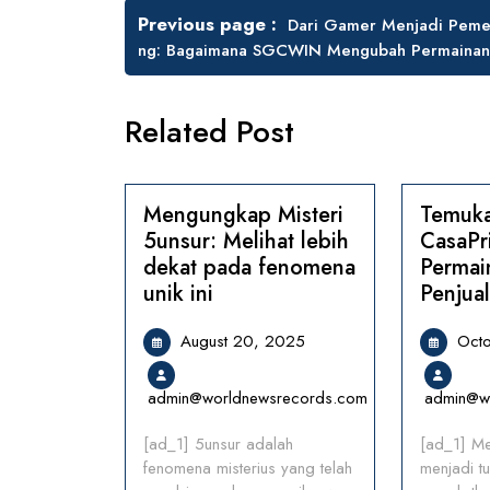
Post
Previous page
Dari Gamer Menjadi Pem
navigation
ng: Bagaimana SGCWIN Mengubah Permainan
Related Post
Mengungkap Misteri
Temuk
5unsur: Melihat lebih
CasaPr
dekat pada fenomena
Permai
unik ini
Penjua
August
August 20, 2025
Oct
20,
2025
admin@worldnew
admin@worldnewsrecords.com
admin@w
[ad_1] 5unsur adalah
[ad_1] Me
fenomena misterius yang telah
menjadi t