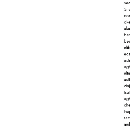
se
3ne
cod
oke
ak
be
bes
eli
ec
ast
ag
alt
aut
via
tsu
ag
ch
the
rec
nai