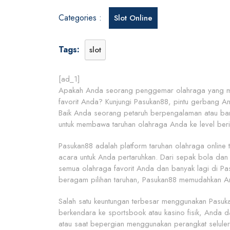
Categories :
Slot Online
Tags:
slot
[ad_1]
Apakah Anda seorang penggemar olahraga yang men
favorit Anda? Kunjungi Pasukan88, pintu gerbang 
Baik Anda seorang petaruh berpengalaman atau ba
untuk membawa taruhan olahraga Anda ke level beri
Pasukan88 adalah platform taruhan olahraga onli
acara untuk Anda pertaruhkan. Dari sepak bola dan
semua olahraga favorit Anda dan banyak lagi di 
beragam pilihan taruhan, Pasukan88 memudahkan 
Salah satu keuntungan terbesar menggunakan Pasuk
berkendara ke sportsbook atau kasino fisik, Anda
atau saat bepergian menggunakan perangkat seluler 