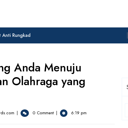
t Anti Rungkad
ng Anda Menuju
an Olahraga yang
Pasukan88:
rds.com
|
0 Comment
|
6:19 pm
Gerbang
Anda