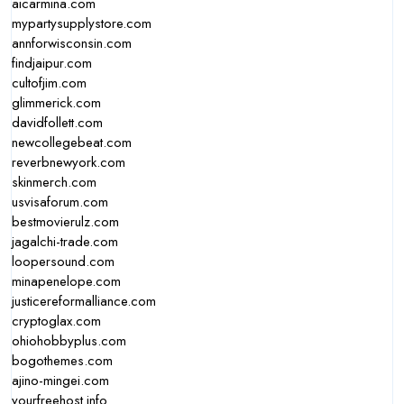
aicarmina.com
mypartysupplystore.com
annforwisconsin.com
findjaipur.com
cultofjim.com
glimmerick.com
davidfollett.com
newcollegebeat.com
reverbnewyork.com
skinmerch.com
usvisaforum.com
bestmovierulz.com
jagalchi-trade.com
loopersound.com
minapenelope.com
justicereformalliance.com
cryptoglax.com
ohiohobbyplus.com
bogothemes.com
ajino-mingei.com
yourfreehost.info