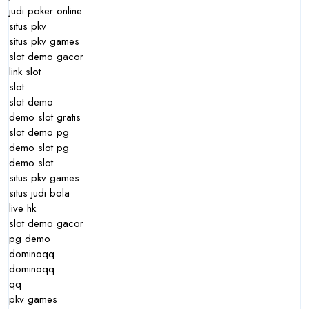
judi poker online
situs pkv
situs pkv games
slot demo gacor
link slot
slot
slot demo
demo slot gratis
slot demo pg
demo slot pg
demo slot
situs pkv games
situs judi bola
live hk
slot demo gacor
pg demo
dominoqq
dominoqq
qq
pkv games