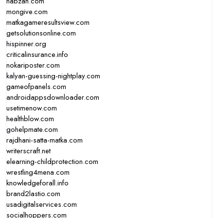
nabzah.com
mongive.com
matkagameresultsview.com
getsolutionsonline.com
hispinner.org
criticalinsurance.info
nokariposter.com
kalyan-guessing-nightplay.com
gameofpanels.com
androidappsdownloader.com
usetimenow.com
healthblow.com
gohelpmate.com
rajdhani-satta-matka.com
writerscraft.net
elearning-childprotection.com
wrestling4mena.com
knowledgeforall.info
brand2lastio.com
usadigitalservices.com
socialhoppers.com