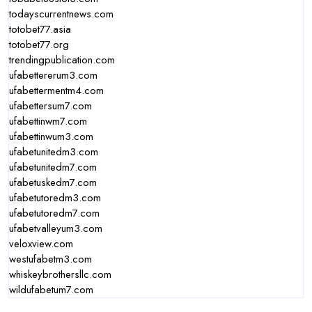
todayscurrentnews.com
totobet77.asia
totobet77.org
trendingpublication.com
ufabettererum3.com
ufabettermentm4.com
ufabettersum7.com
ufabettinwm7.com
ufabettinwum3.com
ufabetunitedm3.com
ufabetunitedm7.com
ufabetuskedm7.com
ufabetutoredm3.com
ufabetutoredm7.com
ufabetvalleyum3.com
veloxview.com
westufabetm3.com
whiskeybrothersllc.com
wildufabetum7.com