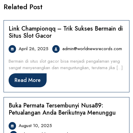
Related Post
Link Championqq – Trik Sukses Bermain di
Situs Slot Gacor
April
admi
April 26, 2025
admin@worldnewsrecords.com
26,
Bermain di situs slot gacor bisa menjadi pengalaman yang
2025
sangat menyenangkan dan menguntungkan, terutama jika [...]
Read
Read More
More
Buka Permata Tersembunyi Nusa89:
Petualangan Anda Berikutnya Menunggu
August
August 10, 2025
10,