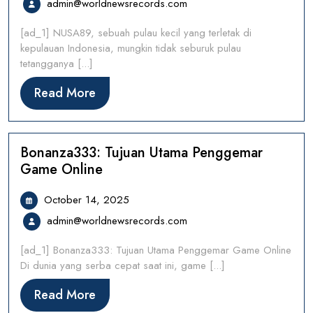
admin@worldnewsrecords.
admin@worldnewsrecords.com
2025
[ad_1] NUSA89, sebuah pulau kecil yang terletak di
kepulauan Indonesia, mungkin tidak seburuk pulau
tetangganya [...]
Read
Read More
More
Bonanza333: Tujuan Utama Penggemar
Game Online
October
October 14, 2025
14,
admin@worldnewsrecords.
admin@worldnewsrecords.com
2025
[ad_1] Bonanza333: Tujuan Utama Penggemar Game Online
Di dunia yang serba cepat saat ini, game [...]
Read
Read More