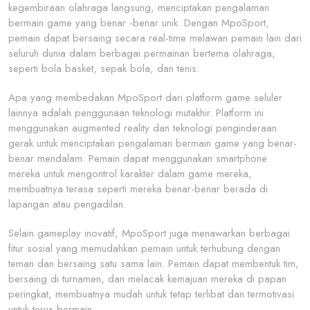
kegembiraan olahraga langsung, menciptakan pengalaman
bermain game yang benar -benar unik. Dengan MpoSport,
pemain dapat bersaing secara real-time melawan pemain lain dari
seluruh dunia dalam berbagai permainan bertema olahraga,
seperti bola basket, sepak bola, dan tenis.
Apa yang membedakan MpoSport dari platform game seluler
lainnya adalah penggunaan teknologi mutakhir. Platform ini
menggunakan augmented reality dan teknologi penginderaan
gerak untuk menciptakan pengalaman bermain game yang benar-
benar mendalam. Pemain dapat menggunakan smartphone
mereka untuk mengontrol karakter dalam game mereka,
membuatnya terasa seperti mereka benar-benar berada di
lapangan atau pengadilan.
Selain gameplay inovatif, MpoSport juga menawarkan berbagai
fitur sosial yang memudahkan pemain untuk terhubung dengan
teman dan bersaing satu sama lain. Pemain dapat membentuk tim,
bersaing di turnamen, dan melacak kemajuan mereka di papan
peringkat, membuatnya mudah untuk tetap terlibat dan termotivasi
untuk terus bermain.