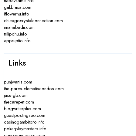
nabavkame.info
gakbiasa.com
iflowerhu.info
chicagocrystalconnection.com
imanabadii.com
trilipohu.info
appruptio.info
Links
punjwanis.com
the-parcs-clematiscondos.com
jusu-gb.com
thecarepet.com
blogwriterplus.com
guestpostingseo.com
casinogambitpro.info
pokerplaymasters.info
courseoncourse.com