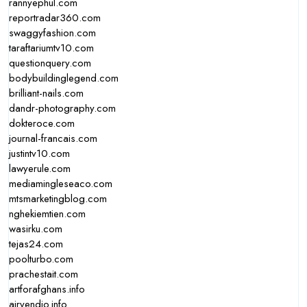
rannyephul.com
reportradar360.com
swaggyfashion.com
taraftariumtv10.com
questionquery.com
bodybuildinglegend.com
brilliant-nails.com
dandr-photography.com
dokteroce.com
journal-francais.com
justintv10.com
lawyerule.com
mediamingleseaco.com
mtsmarketingblog.com
nghekiemtien.com
wasirku.com
tejas24.com
poolturbo.com
prachestait.com
artforafghans.info
airvendio.info