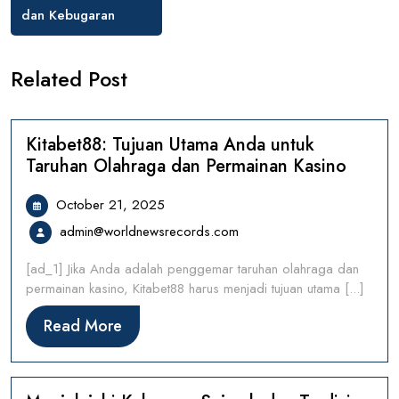
dan Kebugaran
Related Post
Kitabet88: Tujuan Utama Anda untuk
Taruhan Olahraga dan Permainan Kasino
October
October 21, 2025
21,
admin@worldnewsrecords.
admin@worldnewsrecords.com
2025
[ad_1] Jika Anda adalah penggemar taruhan olahraga dan
permainan kasino, Kitabet88 harus menjadi tujuan utama [...]
Read
Read More
More