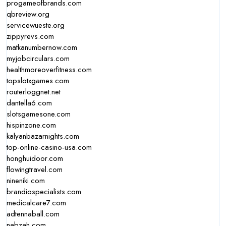
progameofbrands.com
qbreview.org
servicewueste.org
zippyrevs.com
matkanumbernow.com
myjobcirculars.com
healthmoreoverfitness.com
topslotxgames.com
routerloggnet.net
dantella6.com
slotsgamesone.com
hispinzone.com
kalyanbazarnights.com
top-online-casino-usa.com
honghuidoor.com
flowingtravel.com
nineniki.com
brandiospecialists.com
medicalcare7.com
adtennaball.com
nabzah.com