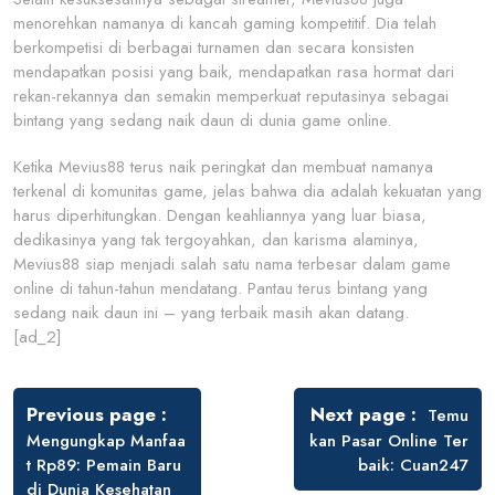
menorehkan namanya di kancah gaming kompetitif. Dia telah
berkompetisi di berbagai turnamen dan secara konsisten
mendapatkan posisi yang baik, mendapatkan rasa hormat dari
rekan-rekannya dan semakin memperkuat reputasinya sebagai
bintang yang sedang naik daun di dunia game online.
Ketika Mevius88 terus naik peringkat dan membuat namanya
terkenal di komunitas game, jelas bahwa dia adalah kekuatan yang
harus diperhitungkan. Dengan keahliannya yang luar biasa,
dedikasinya yang tak tergoyahkan, dan karisma alaminya,
Mevius88 siap menjadi salah satu nama terbesar dalam game
online di tahun-tahun mendatang. Pantau terus bintang yang
sedang naik daun ini – yang terbaik masih akan datang.
[ad_2]
Post
navigation
Previous page
Next page
Temu
Mengungkap Manfaa
kan Pasar Online Ter
t Rp89: Pemain Baru
baik: Cuan247
di Dunia Kesehatan