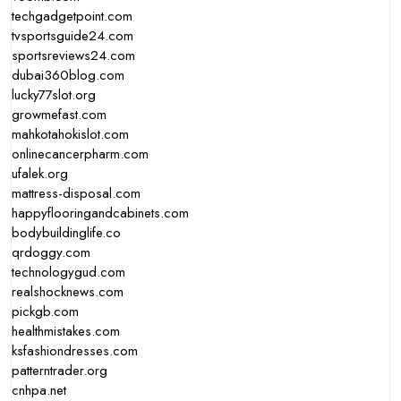
techgadgetpoint.com
tvsportsguide24.com
sportsreviews24.com
dubai360blog.com
lucky77slot.org
growmefast.com
mahkotahokislot.com
onlinecancerpharm.com
ufalek.org
mattress-disposal.com
happyflooringandcabinets.com
bodybuildinglife.co
qrdoggy.com
technologygud.com
realshocknews.com
pickgb.com
healthmistakes.com
ksfashiondresses.com
patterntrader.org
cnhpa.net