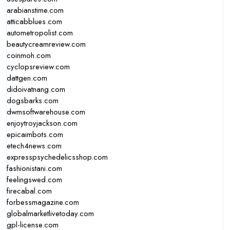
arabianstime.com
atticabblues.com
autometropolist.com
beautycreamreview.com
coinmoh.com
cyclopsreview.com
dattgen.com
didoivatnang.com
dogsbarks.com
dwmsoftwarehouse.com
enjoytroyjackson.com
epicaimbots.com
etech4news.com
expresspsychedelicsshop.com
fashionistani.com
feelingswed.com
firecabal.com
forbessmagazine.com
globalmarketlivetoday.com
gpl-license.com