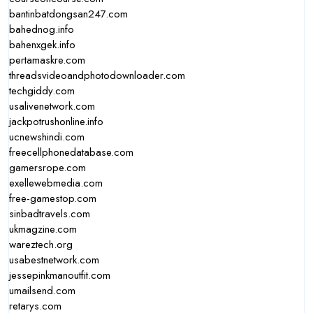
bantinbatdongsan247.com
bahednog.info
bahenxgek.info
pertamaskre.com
threadsvideoandphotodownloader.com
techgiddy.com
usalivenetwork.com
jackpotrushonline.info
ucnewshindi.com
freecellphonedatabase.com
gamersrope.com
exellewebmedia.com
free-gamestop.com
sinbadtravels.com
ukmagzine.com
wareztech.org
usabestnetwork.com
jessepinkmanoutfit.com
umailsend.com
retarys.com