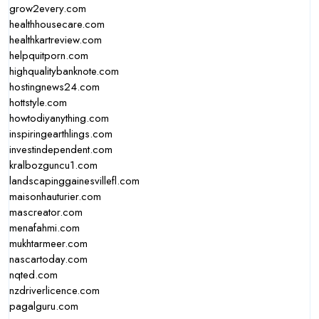
grow2every.com
healthhousecare.com
healthkartreview.com
helpquitporn.com
highqualitybanknote.com
hostingnews24.com
hottstyle.com
howtodiyanything.com
inspiringearthlings.com
investindependent.com
kralbozguncu1.com
landscapinggainesvillefl.com
maisonhauturier.com
mascreator.com
menafahmi.com
mukhtarmeer.com
nascartoday.com
nqted.com
nzdriverlicence.com
pagalguru.com