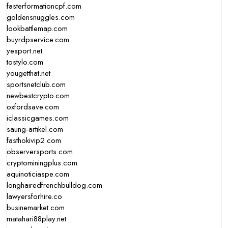
fasterformationcpf.com
goldensnuggles.com
lookbattlemap.com
buyrdpservice.com
yesport.net
tostylo.com
yougetthat.net
sportsnetclub.com
newbestcrypto.com
oxfordsave.com
iclassicgames.com
saung-artikel.com
fasthokivip2.com
observersports.com
cryptominingplus.com
aquinoticiaspe.com
longhairedfrenchbulldog.com
lawyersforhire.co
businemarket.com
matahari88play.net