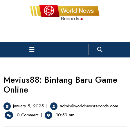
Skip
to
content
Open
Menu
Mevius88: Bintang Baru Game
Online
January
Meviu
January 5, 2025
|
admin@worldnewsrecords.com
|
5,
Bintan
0 Comment
|
10:59 am
2025
Baru
Game
Online