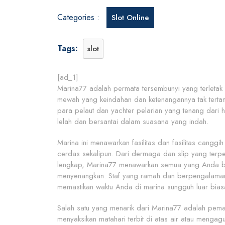
Categories :
Slot Online
Tags:
slot
[ad_1]
Marina77 adalah permata tersembunyi yang terletak
mewah yang keindahan dan ketenangannya tak tertand
para pelaut dan yachter pelarian yang tenang dari 
lelah dan bersantai dalam suasana yang indah.
Marina ini menawarkan fasilitas dan fasilitas cang
cerdas sekalipun. Dari dermaga dan slip yang terp
lengkap, Marina77 menawarkan semua yang Anda b
menyenangkan. Staf yang ramah dan berpengalaman
memastikan waktu Anda di marina sungguh luar bias
Salah satu yang menarik dari Marina77 adalah pema
menyaksikan matahari terbit di atas air atau mengag