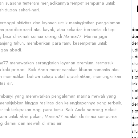
n suasana tenteram menjadikannya tempat sempurna untuk
ehidupan sehari-hari.
berbagai aktivitas dan layanan untuk meningkatkan pengalaman
gan paddleboard atau kayak, atau sekadar bersantai di tepi
do
g bisa dinikmati semua orang di Marina77. Marina juga
do
njang tahun, memberikan para tamu kesempatan untuk
de
ngan abadi.
jud
jud
na77 menawarkan serangkaian layanan premium, termasuk
sit
n koki pribadi. Baik Anda merencanakan liburan romantis atau
sit
an memastikan bahwa setiap detail diperhatikan, memungkinkan
sl
as air.
link
slo
rsembunyi yang menawarkan pengalaman marina mewah yang
sl
enakjubkan hingga fasilitas dan kelengkapannya yang terbaik,
dem
 tak terlupakan bagi para tamu. Baik Anda seorang pelaut
sl
kota untuk akhir pekan, Marina77 adalah destinasi sempurna
de
ng damai dan mewah di atas air.
de
sit