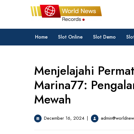
Skip
to
content
Home
Slot Online
Slot Demo
Slo
Menjelajahi Perma
Marina77: Pengal
Mewah
December
December 16, 2024
|
admin@worldnew
16,
2024