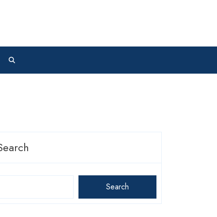
Search
Search