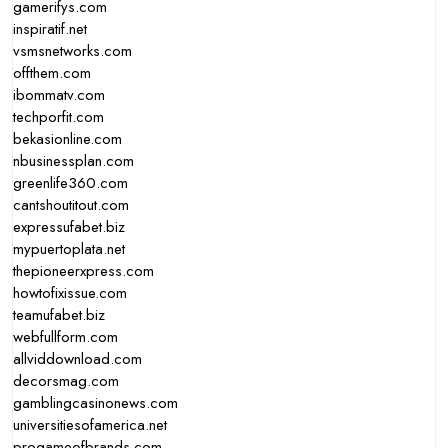
gamerifys.com
inspiratif.net
vsmsnetworks.com
offthem.com
ibommatv.com
techporfit.com
bekasionline.com
nbusinessplan.com
greenlife360.com
cantshoutitout.com
expressufabet.biz
mypuertoplata.net
thepioneerxpress.com
howtofixissue.com
teamufabet.biz
webfullform.com
allviddownload.com
decorsmag.com
gamblingcasinonews.com
universitiesofamerica.net
progameofbrands.com