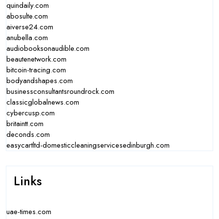
quindaily.com
abosulte.com
aiverse24.com
anubella.com
audiobooksonaudible.com
beautenetwork.com
bitcoin-tracing.com
bodyandshapes.com
businessconsultantsroundrock.com
classicglobalnews.com
cybercusp.com
britaintt.com
deconds.com
easycartltd-domesticcleaningservicesedinburgh.com
Links
uae-times.com