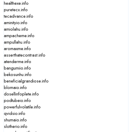
healthexe.info
puretecx.info
tecadvance.info
aminityio.info
amiolahu.info
ampacheme.info
ampullahu.info
aromaxme.info
asserthatecontrast.info
atenderme.info
bangumiio.info
bekosunhu.info
beneficialgrandiose.info
blomaio.info
dosellinfoplete.info
podtubeio.info
powerfulvolatile.info
qvidsio.info
shumaio.info
slotherio.info