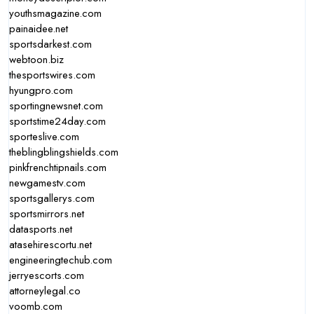
youthsmagazine.com
painaidee.net
sportsdarkest.com
webtoon.biz
thesportswires.com
hyungpro.com
sportingnewsnet.com
sportstime24day.com
sporteslive.com
theblingblingshields.com
pinkfrenchtipnails.com
newgamestv.com
sportsgallerys.com
sportsmirrors.net
datasports.net
atasehirescortu.net
engineeringtechub.com
jerryescorts.com
attorneylegal.co
voomb.com