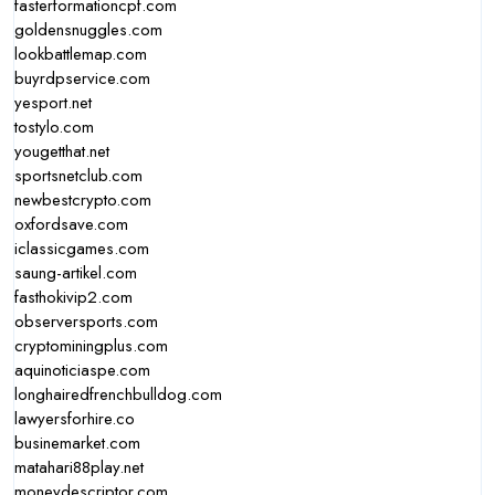
fasterformationcpf.com
goldensnuggles.com
lookbattlemap.com
buyrdpservice.com
yesport.net
tostylo.com
yougetthat.net
sportsnetclub.com
newbestcrypto.com
oxfordsave.com
iclassicgames.com
saung-artikel.com
fasthokivip2.com
observersports.com
cryptominingplus.com
aquinoticiaspe.com
longhairedfrenchbulldog.com
lawyersforhire.co
businemarket.com
matahari88play.net
moneydescriptor.com