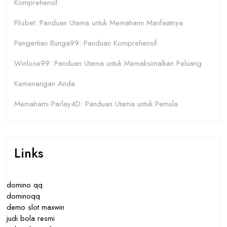
Komprehensif
Plisbet: Panduan Utama untuk Memahami Manfaatnya
Pengertian Bunga99: Panduan Komprehensif
Winlose99: Panduan Utama untuk Memaksimalkan Peluang
Kemenangan Anda
Memahami Parlay4D: Panduan Utama untuk Pemula
Links
domino qq
dominoqq
demo slot maxwin
judi bola resmi