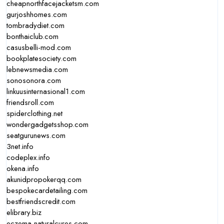
cheapnorthfacejacketsm.com
gurjoshhomes.com
tombradydiet.com
bonthaiclub.com
casusbelli-mod.com
bookplatesociety.com
lebnewsmedia.com
sonosonora.com
linkuusinternasional1.com
friendsroll.com
spiderclothing.net
wondergadgetsshop.com
seatgurunews.com
3net.info
codeplex.info
okena.info
akunidpropokerqq.com
bespokecardetailing.com
bestfriendscredit.com
elibrary.biz
eczema-naturalcures.com