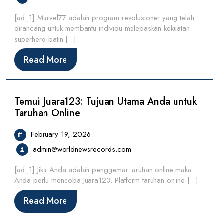
2025
[ad_1] Marvel77 adalah program revolusioner yang telah
dirancang untuk membantu individu melepaskan kekuatan
superhero batin [...]
Read
Read More
More
Temui Juara123: Tujuan Utama Anda untuk
Taruhan Online
February
February 19, 2026
19,
admin@worldnewsrecords.
admin@worldnewsrecords.com
2026
[ad_1] Jika Anda adalah penggemar taruhan online maka
Anda perlu mencoba Juara123. Platform taruhan online [...]
Read
Read More
More