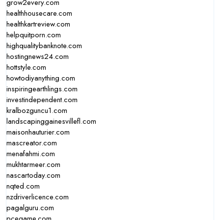
grow2every.com
healthhousecare.com
healthkartreview.com
helpquitporn.com
highqualitybanknote.com
hostingnews24.com
hottstyle.com
howtodiyanything.com
inspiringearthlings.com
investindependent.com
kralbozguncu1.com
landscapinggainesvillefl.com
maisonhauturier.com
mascreator.com
menafahmi.com
mukhtarmeer.com
nascartoday.com
nqted.com
nzdriverlicence.com
pagalguru.com
pcegame.com