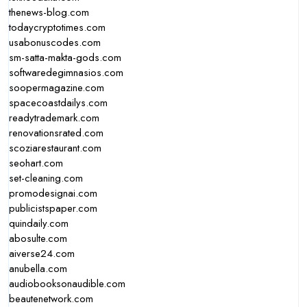
thenews-blog.com
todaycryptotimes.com
usabonuscodes.com
sm-satta-makta-gods.com
softwaredegimnasios.com
soopermagazine.com
spacecoastdailys.com
readytrademark.com
renovationsrated.com
scoziarestaurant.com
seohart.com
set-cleaning.com
promodesignai.com
publicistspaper.com
quindaily.com
abosulte.com
aiverse24.com
anubella.com
audiobooksonaudible.com
beautenetwork.com