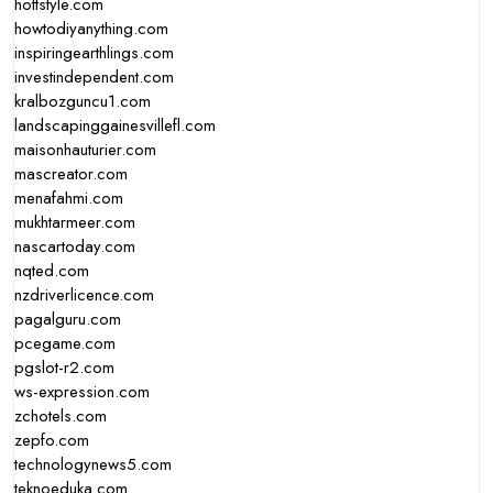
hottstyle.com
howtodiyanything.com
inspiringearthlings.com
investindependent.com
kralbozguncu1.com
landscapinggainesvillefl.com
maisonhauturier.com
mascreator.com
menafahmi.com
mukhtarmeer.com
nascartoday.com
nqted.com
nzdriverlicence.com
pagalguru.com
pcegame.com
pgslot-r2.com
ws-expression.com
zchotels.com
zepfo.com
technologynews5.com
teknoeduka.com