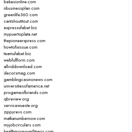
bekasionline.com
nbusinessplan.com
greenlife360.com
cantshoutitout.com
expressufabet.biz
mypuertoplata.net
thepioneerxpress.com
howtofixissue.com
teamufabet.biz
webfullform.com
allviddownload.com
decorsmag.com
gamblingcasinonews.com
universitiesofamerica.net
progameofbrands.com
qbreview.org
servicewueste.org
zippyrevs.com
matkanumbernow.com
myjobcirculars.com
healthmoreoverfitness.com