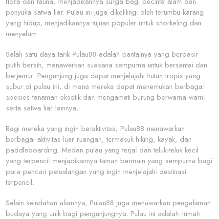
flora dan fauna, menjadikannya surga bagi pecinta alam dan
penyuka satwa liar. Pulau ini juga dikelilingi oleh terumbu karang
yang hidup, menjadikannya tujuan populer untuk snorkeling dan
menyelam.
Salah satu daya tarik Pulau88 adalah pantainya yang berpasir
putih bersih, menawarkan suasana sempurna untuk bersantai dan
berjemur. Pengunjung juga dapat menjelajahi hutan tropis yang
subur di pulau ini, di mana mereka dapat menemukan berbagai
spesies tanaman eksotik dan mengamati burung berwarna-warni
serta satwa liar lainnya.
Bagi mereka yang ingin beraktivitas, Pulau88 menawarkan
berbagai aktivitas luar ruangan, termasuk hiking, kayak, dan
paddleboarding. Medan pulau yang terjal dan teluk-teluk kecil
yang terpencil menjadikannya taman bermain yang sempurna bagi
para pencari petualangan yang ingin menjelajahi destinasi
terpencil.
Selain keindahan alamnya, Pulau88 juga menawarkan pengalaman
budaya yang unik bagi pengunjungnya. Pulau ini adalah rumah