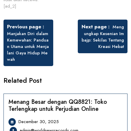
[ad_2]
Post
navigation
Previous page
Next page
Meng
Manjakan Diri dalam
ungkap Kesenian Im
Kemewahan: Pandua
bajp: Sekilas Tentang
n Utama untuk Menja
Kreasi Hebat
lani Gaya Hidup Me
wah
Related Post
Menang Besar dengan QQ8821: Toko
Terlengkap untuk Perjudian Online
December
December 30, 2025
30,
admin@worldnewsrecords.
admin@worldnewsrecords.com