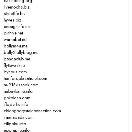
casinoeing.org
livemocha.biz
streetlife.biz
hyves.biz
enoughinfo.net
pinhive.net
warnabet.net
bollym4u.me
bolly2tollyblog.me
pandaclub.me
flyttevask.io
byhous.com
hartfordplazahotel.com
m-918kissapk.com
nabavkame.info
gakbiasa.com
iflowerhu.info
chicagocrystalconnection.com
imanabadii.com
trilipohu.info
appruptio.info