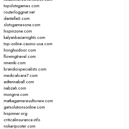
topslotxgames.com
routerloggnet.net
dantella6.com
slotsgamesone.com
hispinzone.com
kalyanbazarnights.com
top-online-casino-usa.com
honghuidoor.com
flowingtravel.com
nineniki.com
brandiospecialists.com
medicalcare7.com
adtennaball.com
nabzah.com
mongive.com
matkagameresultsview.com
getsolutionsonline.com
hispinner.org
criticalinsurance.info
nokariposter.com