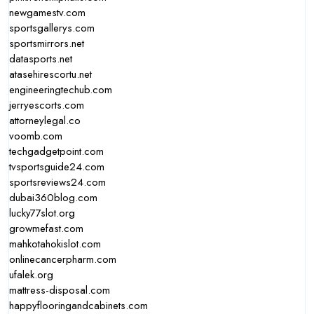
newgamestv.com
sportsgallerys.com
sportsmirrors.net
datasports.net
atasehirescortu.net
engineeringtechub.com
jerryescorts.com
attorneylegal.co
voomb.com
techgadgetpoint.com
tvsportsguide24.com
sportsreviews24.com
dubai360blog.com
lucky77slot.org
growmefast.com
mahkotahokislot.com
onlinecancerpharm.com
ufalek.org
mattress-disposal.com
happyflooringandcabinets.com