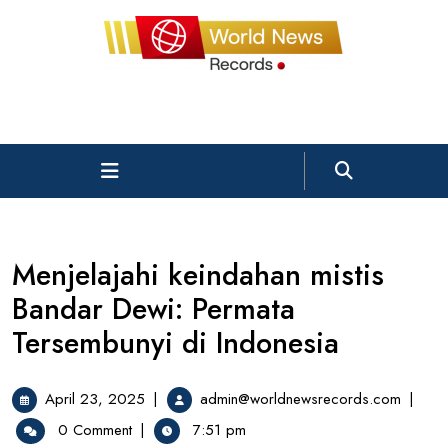
Skip
to
content
Open
Menu
Menjelajahi keindahan mistis
Bandar Dewi: Permata
Tersembunyi di Indonesia
April
Menjela
April 23, 2025
|
admin@worldnewsrecords.com
|
23,
keinda
0 Comment
|
7:51 pm
2025
mistis