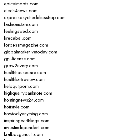
epicaimbots.com
etech4news.com
expresspsychedelicsshop.com
fashionistani.com
feelingswed.com
firecabal.com
forbessmagazine.com
globalmarketlivetoday.com
gpl-license.com
grow2every.com
healthhousecare.com
healthkartreview.com
helpquitporn.com
highqualitybanknote.com
hostingnews24.com
hottstyle.com
howtodiyanything.com
inspiringearthlings.com
investindependent.com
kralbozguncu1.com