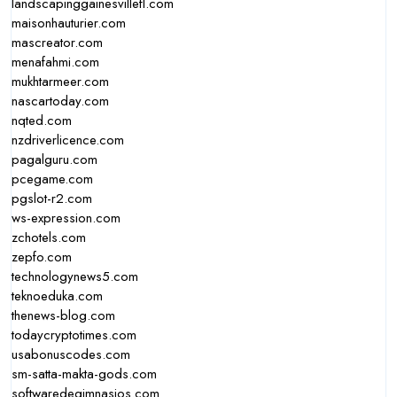
landscapinggainesvillefl.com
maisonhauturier.com
mascreator.com
menafahmi.com
mukhtarmeer.com
nascartoday.com
nqted.com
nzdriverlicence.com
pagalguru.com
pcegame.com
pgslot-r2.com
ws-expression.com
zchotels.com
zepfo.com
technologynews5.com
teknoeduka.com
thenews-blog.com
todaycryptotimes.com
usabonuscodes.com
sm-satta-makta-gods.com
softwaredegimnasios.com