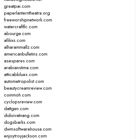
greatpai.com
paperlanterntheatre.org
freeworshipnetwork.com
watercraftllc.com
abourge.com
afiliixs.com
alharammallz.com
americanbulletins.com
asespares.com
arabianstime.com
atticabblues.com
autometropolist.com
beautycreamreview.com
coinmoh.com
cyclopsreview.com
dattgen.com
didoivatnang.com
dogsbarks.com
dwmsoftwarehouse.com
enjoytroyjackson.com