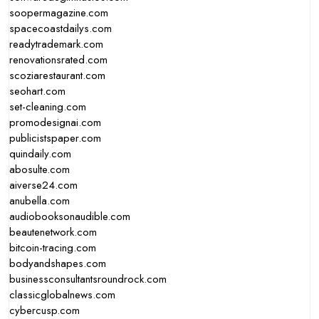
soopermagazine.com
spacecoastdailys.com
readytrademark.com
renovationsrated.com
scoziarestaurant.com
seohart.com
set-cleaning.com
promodesignai.com
publicistspaper.com
quindaily.com
abosulte.com
aiverse24.com
anubella.com
audiobooksonaudible.com
beautenetwork.com
bitcoin-tracing.com
bodyandshapes.com
businessconsultantsroundrock.com
classicglobalnews.com
cybercusp.com