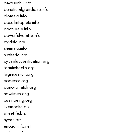
bekosunhu.info
beneficialgrandiose.info
blomaio.info
dosellinfoplete.info
podtubeio.info
powerfulvolatile.info
qvidsio.info
shumaio.info
slotherio.info
cysapluscertification.org
fortnitehacks.org
loginsearch.org
aodecor.org
donorsmatch.org
nowtimes.org
casinoeing.org
livemocha.biz
streetlife.biz
hyves.biz
enoughinfo.net