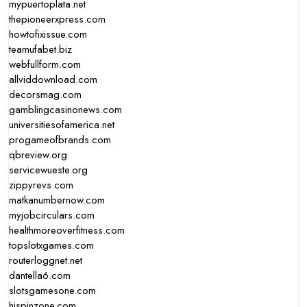
mypuertoplata.net
thepioneerxpress.com
howtofixissue.com
teamufabet.biz
webfullform.com
allviddownload.com
decorsmag.com
gamblingcasinonews.com
universitiesofamerica.net
progameofbrands.com
qbreview.org
servicewueste.org
zippyrevs.com
matkanumbernow.com
myjobcirculars.com
healthmoreoverfitness.com
topslotxgames.com
routerloggnet.net
dantella6.com
slotsgamesone.com
hispinzone.com