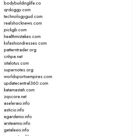
bodybuildinglife.co
qrdoggy.com
technologygud.com
realshocknews.com
pickgb.com
healthmistakes.com
ksfashiondresses.com
patterntrader.org
cnhpa.net
sitalotus.com
supernotes.org
worldsportsempires.com
updatecentral360.com
katamastah.com
zqscore.net
aseleraio.info
asticio.info
egardenio.info
arxteamio.info
getalexio.info