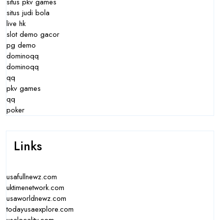
situs pkv games
situs judi bola
live hk
slot demo gacor
pg demo
dominoqq
dominoqq
qq
pkv games
qq
poker
Links
usafullnewz.com
uktimenetwork.com
usaworldnewz.com
todayusaexplore.com