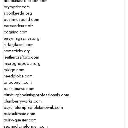
accountaudittaxcon.com
prymprint.com
sportkeeda.org
besttimespend.com
careandcure.biz
cogniyo.com
easymagazines.org
hirfanjilasmi.com
hometricks.org
leathercraftpro.com
microgridpower.org
mixiqo.com
needglobe.com
ortocoach.com
passionawe.com
pittsburghpaintingprofessionals.com
plumberryworks.com
psychoterapiawioletanowak.com
quickultimate.com
quirkyquester.com
sexmedicineformen.com