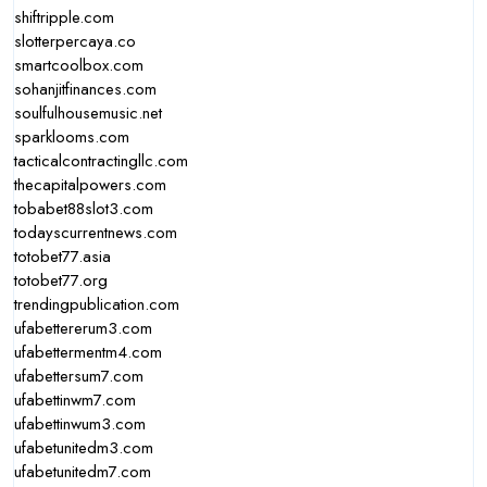
shiftripple.com
slotterpercaya.co
smartcoolbox.com
sohanjitfinances.com
soulfulhousemusic.net
sparklooms.com
tacticalcontractingllc.com
thecapitalpowers.com
tobabet88slot3.com
todayscurrentnews.com
totobet77.asia
totobet77.org
trendingpublication.com
ufabettererum3.com
ufabettermentm4.com
ufabettersum7.com
ufabettinwm7.com
ufabettinwum3.com
ufabetunitedm3.com
ufabetunitedm7.com