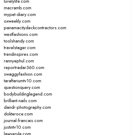
luvelylife.com
macramb.com
mypet-diary.com
oxweekly.com
panamacitydeckcontractors.com
westfashions.com
toolshandy.com
travelstager.com
trendinspires.com
rannyephul.com
reportradar360.com
swaggyfashion.com
taraftariumtv10.com
questionquery.com
bodybuildinglegend.com
brilliant-nails.com
dandr-photography.com
dokteroce.com
journal-francais.com
justintv10.com
lawyerule.com