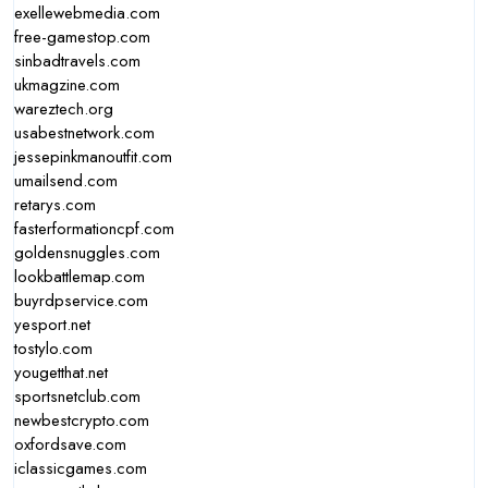
exellewebmedia.com
free-gamestop.com
sinbadtravels.com
ukmagzine.com
wareztech.org
usabestnetwork.com
jessepinkmanoutfit.com
umailsend.com
retarys.com
fasterformationcpf.com
goldensnuggles.com
lookbattlemap.com
buyrdpservice.com
yesport.net
tostylo.com
yougetthat.net
sportsnetclub.com
newbestcrypto.com
oxfordsave.com
iclassicgames.com