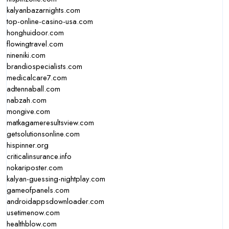
kalyanbazarnights.com
top-online-casino-usa.com
honghuidoor.com
flowingtravel.com
nineniki.com
brandiospecialists.com
medicalcare7.com
adtennaball.com
nabzah.com
mongive.com
matkagameresultsview.com
getsolutionsonline.com
hispinner.org
criticalinsurance.info
nokariposter.com
kalyan-guessing-nightplay.com
gameofpanels.com
androidappsdownloader.com
usetimenow.com
healthblow.com