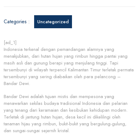
Bandar
Dewi:
Permat
Categories :
Uncategorized
Tersem
di
Indones
[ad_1]
Indonesia terkenal dengan pemandangan alamnya yang
menakjubkan, dari hutan hujan yang rimbun hingga pantai yang
masih asli dan gunung berapi yang menjulang tinggi. Tapi
tersembunyi di wilayah terpencil Kalimantan Timur terletak permata
tersembunyi yang sering diabaikan oleh para pelancong –
Bandar Dewi.
Bandar Dewi adalah tujuan mistis dan mempesona yang
menawarkan sekilas budaya tradisional Indonesia dan pelarian
yang tenang dari keramaian dan kesibukan kehidupan modern.
Terletak di jantung hutan hujan, desa kecil ini dikelilingi oleh
tanaman hijau yang rimbun, bukit-bukit yang bergulung-gulung,
dan sungai-sungai sejernih kristal.