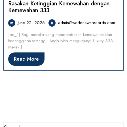
Rasakan Ketinggian Kemewahan dengan
Kemewahan 333
June
admin
June 22, 2026
admin@worldnewsrecords.com
22,
[ad_1] Bagi mereka yang mendambakan kemewahan dan
2026
kecanggihan tertinggi, Anda bisa mengunjungi Luxury 333.
Merek [...]
Read
Read More
More