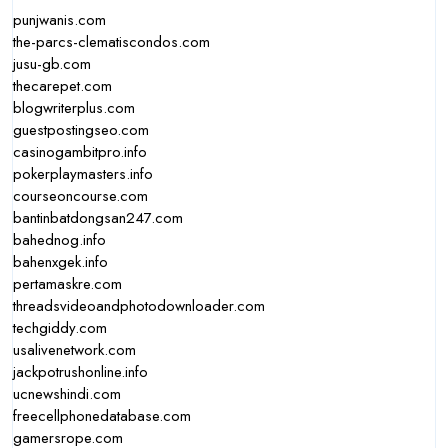
punjwanis.com
the-parcs-clematiscondos.com
jusu-gb.com
thecarepet.com
blogwriterplus.com
guestpostingseo.com
casinogambitpro.info
pokerplaymasters.info
courseoncourse.com
bantinbatdongsan247.com
bahednog.info
bahenxgek.info
pertamaskre.com
threadsvideoandphotodownloader.com
techgiddy.com
usalivenetwork.com
jackpotrushonline.info
ucnewshindi.com
freecellphonedatabase.com
gamersrope.com