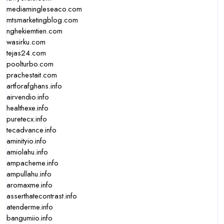
mediamingleseaco.com
mtsmarketingblog.com
nghekiemtien.com
wasirku.com
tejas24.com
poolturbo.com
prachestait.com
artforafghans.info
airvendio.info
healthexe.info
puretecx.info
tecadvance.info
aminityio.info
amiolahu.info
ampacheme.info
ampullahu.info
aromaxme.info
asserthatecontrast.info
atenderme.info
bangumiio.info