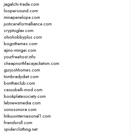
jagalchi-trade.com
loopersound.com
minapenelope.com
justicereformalliance.com
cryptoglax.com
ohiohobbyplus.com
bogothemes.com
ajino-mingei.com
yourfreehost.info
cheapnorthfacejacketsm.com
gurjoshhomes.com
tombradydiet.com
bonthaiclub.com
casusbelli-mod.com
bookplatesociety.com
lebnewsmedia.com
sonosonora.com
linkuusinternasional1.com
friendsroll.com
spiderclothing.net