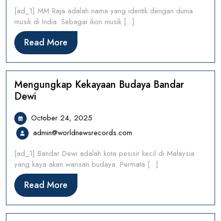
25,
[ad_1] MM Raja adalah nama yang identik dengan dunia
2026
musik di India. Sebagai ikon musik [...]
Read
Read More
More
Mengungkap Kekayaan Budaya Bandar
Dewi
October
October 24, 2025
24,
admin@worldnewsrecords.
admin@worldnewsrecords.com
2025
[ad_1] Bandar Dewi adalah kota pesisir kecil di Malaysia
yang kaya akan warisan budaya. Permata [...]
Read
Read More
More