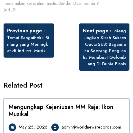
menemukan keindahan mistis Bandar Dewi sendiri?
[ad_2]
Post
navigation
Previous page
Next page
Meng
Temui Sangathoki: Bi
ungkap Kisah Sukses
ntang yang Meningk
Gacor268: Bagaima
at di Industri Musik
na Seorang Pengusa
ha Membuat Gelomb
ang Di Dunia Bisnis
Related Post
Mengungkap Kejeniusan MM Raja: Ikon
Musikal
May
admin
May 25, 2026
admin@worldnewsrecords.com