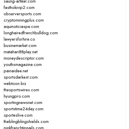
saung-artikel.com
fasthokivip2.com
observersports.com
cryptominingplus.com
aquinoticiaspe.com
longhairedfrenchbulldog.com
lawyersforhire.co
businemarket.com
matahari88play.net
moneydescriptor.com
youthsmagazine.com
painaidee.net
sportsdarkest.com
webtoon.biz
thesportswires.com
hyungpro.com
sportingnewsnet.com
sportstime24day.com
sporteslive.com
theblingblingshields.com
pinkfrenchtipnails.com