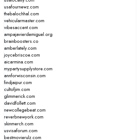
usalocality.com
usafournewz.com
thebalochhal.com
vehicularmaster.com
vibesaccent.com
ampajavierdemiguel.org
brainboosters.co
amberlately.com
joycebriscoe.com
aicarmina.com
mypartysupplystore.com
annforwisconsin.com
findjaipur.com
cultofjim.com
glimmerick.com
davidfollett.com
newcollegebeat.com
reverbnewyork.com
skinmerch.com
usvisaforum.com
bestmovierulz.com