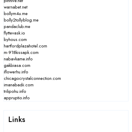
pinhive.net
warnabet.net
bollym4u.me
bolly2tollyblog.me
pandaclub.me
flyttevask.io
byhous.com
hartfordplazahotel.com
m-918kissapk.com
nabavkame.info
gakbiasa.com
iflowerhu.info
chicagocrystalconnection.com
imanabadii.com
trilipohu.info
appruptio.info
Links