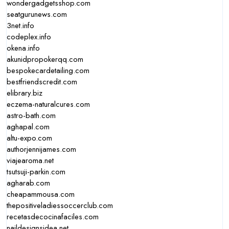
wondergadgetsshop.com
seatgurunews.com
3net.info
codeplex.info
okena.info
akunidpropokerqq.com
bespokecardetailing.com
bestfriendscredit.com
elibrary.biz
eczema-naturalcures.com
astro-bath.com
aghapal.com
altu-expo.com
authorjennijames.com
viajearoma.net
tsutsuji-parkin.com
agharab.com
cheapammousa.com
thepositiveladiessoccerclub.com
recetasdecocinafaciles.com
naildesignsidea.net