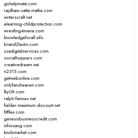
gohelpmate.com
rajdhani-satta-matka.com
writerscraft.net
elearning-childprotection.com
wrestling4mena.com
knowledgeforall.info
brand2lastio.com
usadigitalservices.com
socialhoppers.com
creativedream.net
n2315.com
getwebonline.com
onlyfansheaven.com
lky08.com
ralph-fiennes.net
fielder-maximum-discount.net
fitfllex.com
genesisbusinesscredit.com
inforuang.com
kindsmarket.com