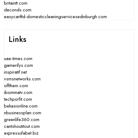
britaintt.com
deconds.com
easycartltd-domesticcleaningservicesedinburgh.com
Links
uae-times.com
gamerifys.com
inspiratif.net
vsmsnetworks.com
offthem.com
ibommatv.com
techporfit.com
bekasionline.com
nbusinessplan.com
greenlife360.com
cantshoutitout.com
expressufabet.biz