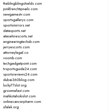
theblingblingshields.com
pinkfrenchtipnails.com
newgamestv.com
sportsgallerys.com
sportsmirrors.net
datasports.net
atasehirescortu.net
engineeringtechub.com
jerryescorts.com
attorneylegal.co
voomb.com
techgadgetpoint.com
tvsportsguide24.com
sportsreviews24.com
dubai360blog.com
lucky77slot.org
growmefast.com
mahkotahokislot.com
onlinecancerpharm.com
ufalek.org