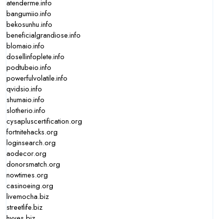
atenderme.info
bangumiio.info
bekosunhu.info
beneficialgrandiose.info
blomaio.info
dosellinfoplete.info
podtubeio.info
powerfulvolatile.info
qvidsio.info
shumaio.info
slotherio.info
cysapluscertification.org
fortnitehacks.org
loginsearch.org
aodecor.org
donorsmatch.org
nowtimes.org
casinoeing.org
livemocha.biz
streetlife.biz
hyves.biz