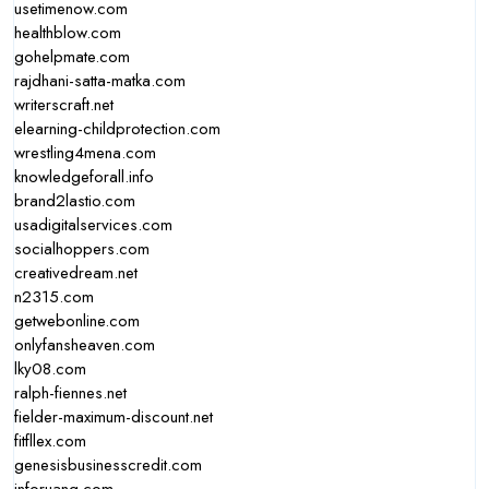
usetimenow.com
healthblow.com
gohelpmate.com
rajdhani-satta-matka.com
writerscraft.net
elearning-childprotection.com
wrestling4mena.com
knowledgeforall.info
brand2lastio.com
usadigitalservices.com
socialhoppers.com
creativedream.net
n2315.com
getwebonline.com
onlyfansheaven.com
lky08.com
ralph-fiennes.net
fielder-maximum-discount.net
fitfllex.com
genesisbusinesscredit.com