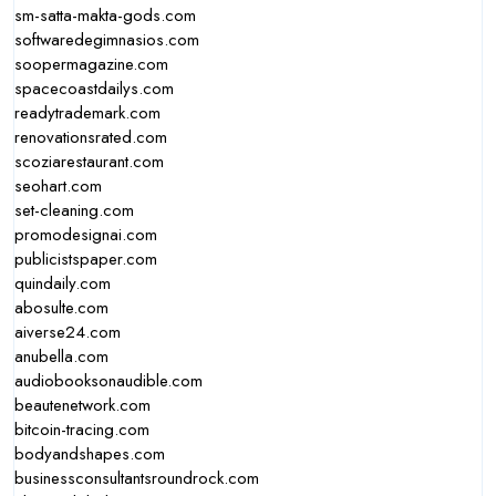
sm-satta-makta-gods.com
softwaredegimnasios.com
soopermagazine.com
spacecoastdailys.com
readytrademark.com
renovationsrated.com
scoziarestaurant.com
seohart.com
set-cleaning.com
promodesignai.com
publicistspaper.com
quindaily.com
abosulte.com
aiverse24.com
anubella.com
audiobooksonaudible.com
beautenetwork.com
bitcoin-tracing.com
bodyandshapes.com
businessconsultantsroundrock.com