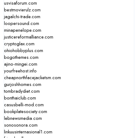
usvisaforum.com
bestmovierulz.com
jagalchi-trade.com
loopersound.com
minapenelope.com
justicereformalliance.com
cryptoglax.com
ohiohobbyplus.com
bogothemes.com
ajino-mingei.com
yourfreehost.info
cheapnorthfacejacketsm.com
gurjoshhomes.com
tombradydiet.com
bonthaiclub.com
casusbelli-mod.com
bookplatesociety.com
lebnewsmedia.com
sonosonora.com
linkuusinternasional1.com