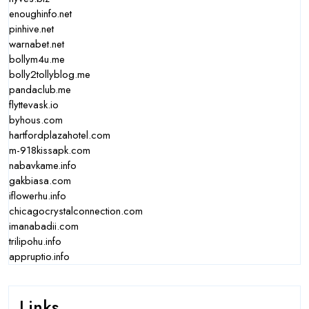
enoughinfo.net
pinhive.net
warnabet.net
bollym4u.me
bolly2tollyblog.me
pandaclub.me
flyttevask.io
byhous.com
hartfordplazahotel.com
m-918kissapk.com
nabavkame.info
gakbiasa.com
iflowerhu.info
chicagocrystalconnection.com
imanabadii.com
trilipohu.info
appruptio.info
Links