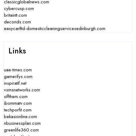
classicglobalnews.com
cybercusp.com
britaintt.com
deconds.com
easycartltd-domesticcleaningservicesedinburgh.com
Links
uae-times.com
gamerifys.com
inspiratif.net
vsmsnetworks.com
offthem.com
ibommatv.com
techporfit.com
bekasionline.com
nbusinessplan.com
greenlife360.com