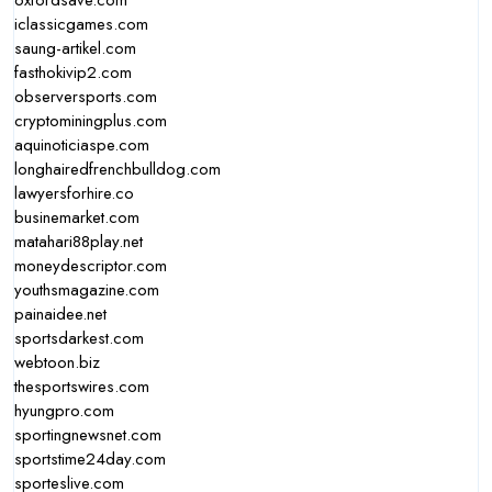
oxfordsave.com
iclassicgames.com
saung-artikel.com
fasthokivip2.com
observersports.com
cryptominingplus.com
aquinoticiaspe.com
longhairedfrenchbulldog.com
lawyersforhire.co
businemarket.com
matahari88play.net
moneydescriptor.com
youthsmagazine.com
painaidee.net
sportsdarkest.com
webtoon.biz
thesportswires.com
hyungpro.com
sportingnewsnet.com
sportstime24day.com
sporteslive.com