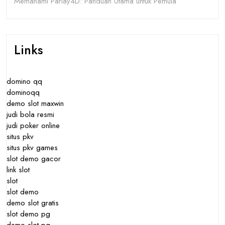
Memahami Parlay4D: Panduan Utama untuk Pemula
Links
domino qq
dominoqq
demo slot maxwin
judi bola resmi
judi poker online
situs pkv
situs pkv games
slot demo gacor
link slot
slot
slot demo
demo slot gratis
slot demo pg