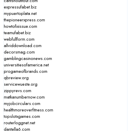
cantshoutitout.com
expressufabet.biz
mypuertoplata.net
thepioneerxpress.com
howtofixissue.com
teamufabet.biz
webfullform.com
allviddownload.com
decorsmag.com
gamblingcasinonews.com
universitiesofamerica.net
progameofbrands.com
qbreview.org
servicewueste.org
zippyrevs.com
matkanumbernow.com
myjobcirculars.com
healthmoreoverfitness.com
topslotxgames.com
routerloggnet.net
dantella6.com