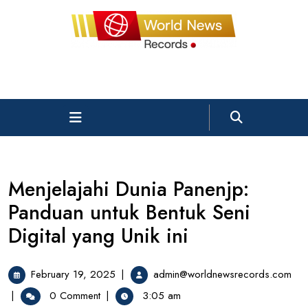
Skip
to
content
Open
Menu
Menjelajahi Dunia Panenjp:
Panduan untuk Bentuk Seni
Digital yang Unik ini
February
Men
February 19, 2025
|
admin@worldnewsrecords.com
19,
Dun
|
0 Comment
|
3:05 am
2025
Pan