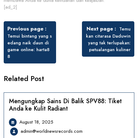
membawa Anda ke dunia keindahan dan keajaiban.
[ad_2]
Post
navigation
Previous page
Next page
Temu
Temui bintang yang s
kan citarasa Daduwin
edang naik daun di
yang tak terlupakan:
game online: harta8
petualangan kuliner
8
Related Post
Mengungkap Sains Di Balik SPV88: Tiket
Anda ke Kulit Radiant
August
August 18, 2025
18,
admin@worldnewsrecords.
admin@worldnewsrecords.com
2025