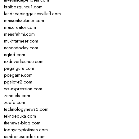
investindependent.com
kralbozguncu1.com
landscapinggainesvillefl.com
maisonhauturier.com
mascreator.com
menafahmi.com
mukhtarmeer.com
nascartoday.com
nqted.com
nzdriverlicence.com
pagalguru.com
pcegame.com
pgslot-r2.com
ws-expression.com
zchotels.com
zepfo.com
technologynews5.com
teknoeduka.com
thenews-blog.com
todaycryptotimes.com
usabonuscodes.com