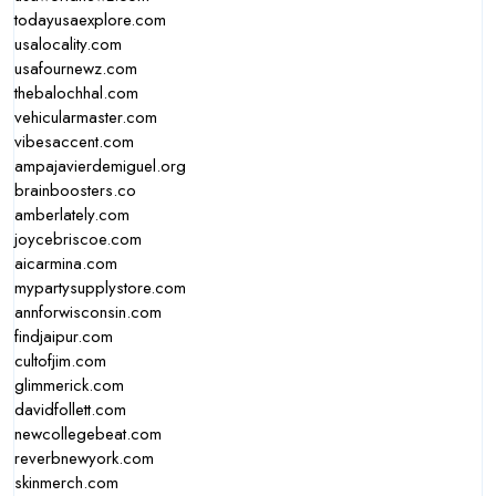
todayusaexplore.com
usalocality.com
usafournewz.com
thebalochhal.com
vehicularmaster.com
vibesaccent.com
ampajavierdemiguel.org
brainboosters.co
amberlately.com
joycebriscoe.com
aicarmina.com
mypartysupplystore.com
annforwisconsin.com
findjaipur.com
cultofjim.com
glimmerick.com
davidfollett.com
newcollegebeat.com
reverbnewyork.com
skinmerch.com