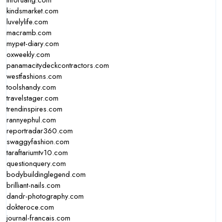
inforuang.com
kindsmarket.com
luvelylife.com
macramb.com
mypet-diary.com
oxweekly.com
panamacitydeckcontractors.com
westfashions.com
toolshandy.com
travelstager.com
trendinspires.com
rannyephul.com
reportradar360.com
swaggyfashion.com
taraftariumtv10.com
questionquery.com
bodybuildinglegend.com
brilliant-nails.com
dandr-photography.com
dokteroce.com
journal-francais.com