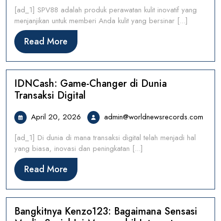
[ad_1] SPV88 adalah produk perawatan kulit inovatif yang
menjanjikan untuk memberi Anda kulit yang bersinar [...]
Read
Read More
More
IDNCash: Game-Changer di Dunia
Transaksi Digital
April
admi
April 20, 2026
admin@worldnewsrecords.com
20,
[ad_1] Di dunia di mana transaksi digital telah menjadi hal
2026
yang biasa, inovasi dan peningkatan [...]
Read
Read More
More
Bangkitnya Kenzo123: Bagaimana Sensasi