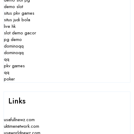
demo slot pg
demo slot
situs pkv games
situs judi bola
live hk
slot demo gacor
pg demo
dominoqq
dominoqq
qq
pkv games
qq
poker
Links
usafullnewz.com
uktimenetwork.com
usaworldnewz.com