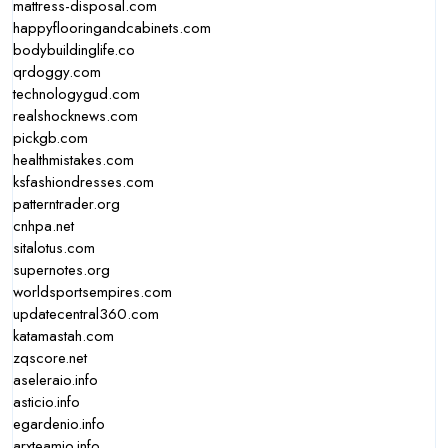
mattress-disposal.com
happyflooringandcabinets.com
bodybuildinglife.co
qrdoggy.com
technologygud.com
realshocknews.com
pickgb.com
healthmistakes.com
ksfashiondresses.com
patterntrader.org
cnhpa.net
sitalotus.com
supernotes.org
worldsportsempires.com
updatecentral360.com
katamastah.com
zqscore.net
aseleraio.info
asticio.info
egardenio.info
arxteamio.info