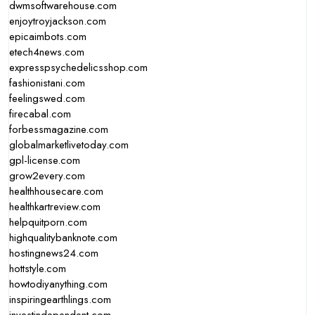
dwmsoftwarehouse.com
enjoytroyjackson.com
epicaimbots.com
etech4news.com
expresspsychedelicsshop.com
fashionistani.com
feelingswed.com
firecabal.com
forbessmagazine.com
globalmarketlivetoday.com
gpl-license.com
grow2every.com
healthhousecare.com
healthkartreview.com
helpquitporn.com
highqualitybanknote.com
hostingnews24.com
hottstyle.com
howtodiyanything.com
inspiringearthlings.com