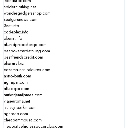
friendsroll.com
spiderclothing.net
wondergadgetsshop.com
seatgurunews.com
3net.info
codeplex.info
okena.info
akunidpropokerqq.com
bespokecardetailing.com
bestfriendscredit.com
elibrary.biz
eczema-naturalcures.com
astro-bath.com
aghapal.com
altu-expo.com
authorjennijames.com
viajearoma.net
tsutsuji-parkin.com
agharab.com
cheapammousa.com
thepositiveladiessoccerclub.com