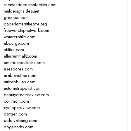
recetasdecocinafaciles.com
naildesignsidea.net
greatpai.com
paperlanterntheatre.org
freeworshipnetwork.com
watercraftllc.com
abourge.com
afiliixs.com
alharammallz.com
americanbulletins.com
asespares.com
arabianstime.com
atticabblues.com
autometropolist.com
beautycreamreview.com
coinmoh.com
cyclopsreview.com
dattgen.com
didoivatnang.com
dogsbarks.com