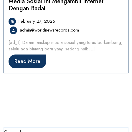
Media Sosial Ini Mengambil Internet
Dengan Badai
February
February 27, 2025
27,
admin@worldnewsrecords.
admin@worldnewsrecords.com
2025
[ad_1] Dalam lanskap media sosial yang terus berkembang,
selalu ada bintang baru yang sedang naik [...]
Read
Read More
More