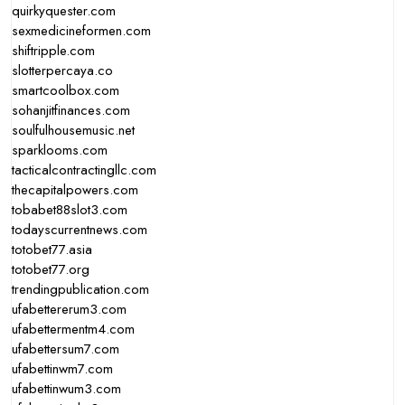
quirkyquester.com
sexmedicineformen.com
shiftripple.com
slotterpercaya.co
smartcoolbox.com
sohanjitfinances.com
soulfulhousemusic.net
sparklooms.com
tacticalcontractingllc.com
thecapitalpowers.com
tobabet88slot3.com
todayscurrentnews.com
totobet77.asia
totobet77.org
trendingpublication.com
ufabettererum3.com
ufabettermentm4.com
ufabettersum7.com
ufabettinwm7.com
ufabettinwum3.com