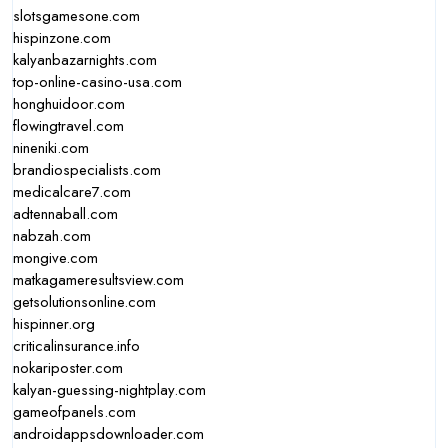
slotsgamesone.com
hispinzone.com
kalyanbazarnights.com
top-online-casino-usa.com
honghuidoor.com
flowingtravel.com
nineniki.com
brandiospecialists.com
medicalcare7.com
adtennaball.com
nabzah.com
mongive.com
matkagameresultsview.com
getsolutionsonline.com
hispinner.org
criticalinsurance.info
nokariposter.com
kalyan-guessing-nightplay.com
gameofpanels.com
androidappsdownloader.com