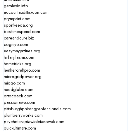
getalexio.info
accountaudittaxcon.com
prymprint.com
sportkeeda.org
besttimespend.com
careandcure.biz
cogniyo.com
easymagazines.org
hirfanjilasmi.com
hometricks.org
leathercraftpro.com
microgridpower.org
mixiqo.com
needglobe.com
ortocoach.com
passionawe.com
pittsburghpaintingprofessionals.com
plumberryworks.com
psychoterapiawioletanowak.com
quickultimate.com