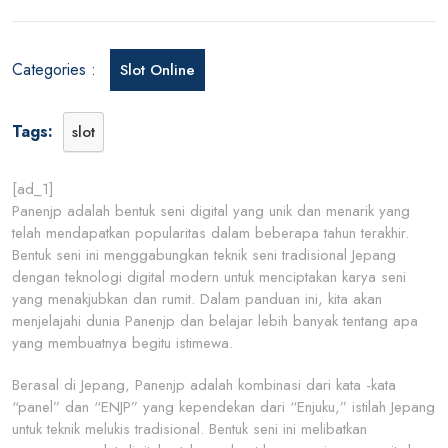
Pan
untu
Ben
Categories :
Slot Online
Sen
Digi
yan
Tags:
slot
Unik
ini
[ad_1]
Panenjp adalah bentuk seni digital yang unik dan menarik yang
telah mendapatkan popularitas dalam beberapa tahun terakhir.
Bentuk seni ini menggabungkan teknik seni tradisional Jepang
dengan teknologi digital modern untuk menciptakan karya seni
yang menakjubkan dan rumit. Dalam panduan ini, kita akan
menjelajahi dunia Panenjp dan belajar lebih banyak tentang apa
yang membuatnya begitu istimewa.
Berasal di Jepang, Panenjp adalah kombinasi dari kata -kata
“panel” dan “ENJP” yang kependekan dari “Enjuku,” istilah Jepang
untuk teknik melukis tradisional. Bentuk seni ini melibatkan