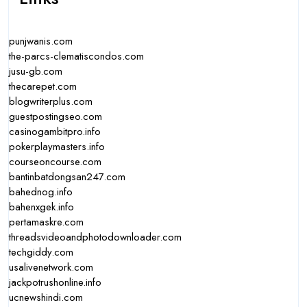
punjwanis.com
the-parcs-clematiscondos.com
jusu-gb.com
thecarepet.com
blogwriterplus.com
guestpostingseo.com
casinogambitpro.info
pokerplaymasters.info
courseoncourse.com
bantinbatdongsan247.com
bahednog.info
bahenxgek.info
pertamaskre.com
threadsvideoandphotodownloader.com
techgiddy.com
usalivenetwork.com
jackpotrushonline.info
ucnewshindi.com