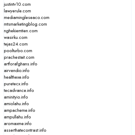
justintv10.com
lawyerule.com
mediamingleseaco.com
mtsmarketingblog.com
nghekiemtien.com
wasirku.com
tejas24.com
poolturbo.com
prachestait.com
artforafghans.info
airvendio.info
healthexe.info
puretecx.info
tecadvance.info
aminityio.info
amiolahu.info
ampacheme.info
ampullahu.info
aromaxme.info
asserthatecontrast.info