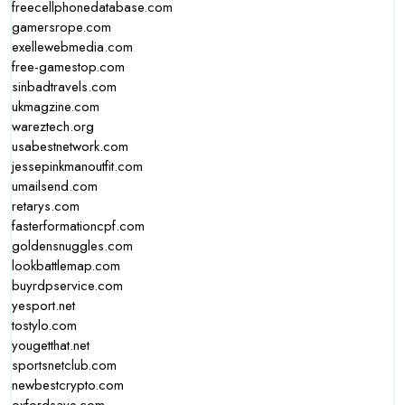
freecellphonedatabase.com
gamersrope.com
exellewebmedia.com
free-gamestop.com
sinbadtravels.com
ukmagzine.com
wareztech.org
usabestnetwork.com
jessepinkmanoutfit.com
umailsend.com
retarys.com
fasterformationcpf.com
goldensnuggles.com
lookbattlemap.com
buyrdpservice.com
yesport.net
tostylo.com
yougetthat.net
sportsnetclub.com
newbestcrypto.com