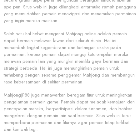
secara gratis tanpa perlu mengunduh perangkat lunak tambahan
apa pun. Situs web ini juga dilengkapi antarmuka ramah pengguna
yang memudahkan pemain menavigasi dan menemukan permainan
yang ingin mereka mainkan.
Salah satu hal hebat mengenai Mahjong online adalah pemain
dapat bermain melawan lawan dari seluruh dunia. Hal ini
menambah tingkat kegembiraan dan tantangan ekstra pada
permainan, karena pemain dapat menguji keterampilan mereka
melawan pemain lain yang mungkin memiliki gaya bermain dan
strategi berbeda. Hal ini juga memungkinkan pemain untuk
terhubung dengan sesama penggemar Mahjong dan membangun
rasa kebersamaan di sekitar permainan.
MahjongJP88 juga menawarkan beragam fitur untuk meningkatkan
pengalaman bermain game. Pemain dapat melacak kemajuan dan
pencapaian mereka, berpartisipasi dalam turnamen, dan bahkan
mengobrol dengan pemain lain saat bermain. Situs web ini terus
memperbarui permainan dan fiturnya agar pemain tetap terlibat
dan kembali lagi.