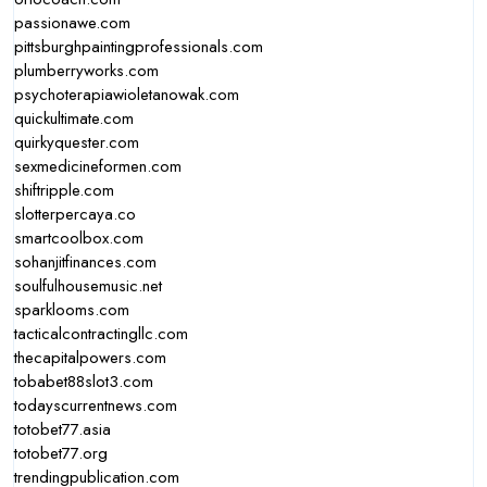
passionawe.com
pittsburghpaintingprofessionals.com
plumberryworks.com
psychoterapiawioletanowak.com
quickultimate.com
quirkyquester.com
sexmedicineformen.com
shiftripple.com
slotterpercaya.co
smartcoolbox.com
sohanjitfinances.com
soulfulhousemusic.net
sparklooms.com
tacticalcontractingllc.com
thecapitalpowers.com
tobabet88slot3.com
todayscurrentnews.com
totobet77.asia
totobet77.org
trendingpublication.com