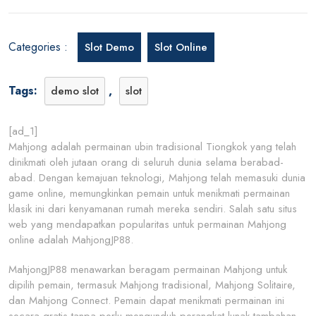
Online
dengan
MahjongJP88
Categories :
Slot Demo
Slot Online
Tags:
,
demo slot
slot
[ad_1]
Mahjong adalah permainan ubin tradisional Tiongkok yang telah
dinikmati oleh jutaan orang di seluruh dunia selama berabad-
abad. Dengan kemajuan teknologi, Mahjong telah memasuki dunia
game online, memungkinkan pemain untuk menikmati permainan
klasik ini dari kenyamanan rumah mereka sendiri. Salah satu situs
web yang mendapatkan popularitas untuk permainan Mahjong
online adalah MahjongJP88.
MahjongJP88 menawarkan beragam permainan Mahjong untuk
dipilih pemain, termasuk Mahjong tradisional, Mahjong Solitaire,
dan Mahjong Connect. Pemain dapat menikmati permainan ini