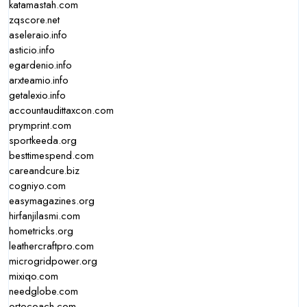
katamastah.com
zqscore.net
aseleraio.info
asticio.info
egardenio.info
arxteamio.info
getalexio.info
accountaudittaxcon.com
prymprint.com
sportkeeda.org
besttimespend.com
careandcure.biz
cogniyo.com
easymagazines.org
hirfanjilasmi.com
hometricks.org
leathercraftpro.com
microgridpower.org
mixiqo.com
needglobe.com
ortocoach.com