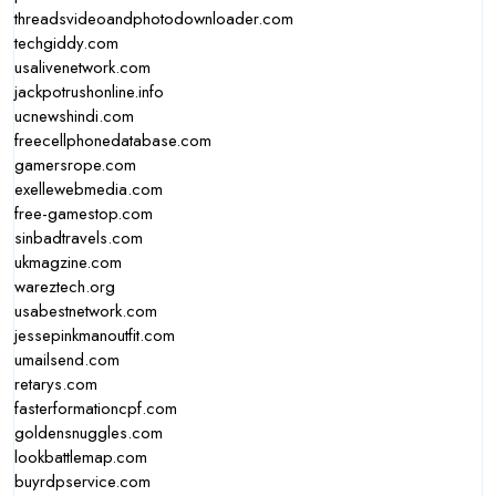
threadsvideoandphotodownloader.com
techgiddy.com
usalivenetwork.com
jackpotrushonline.info
ucnewshindi.com
freecellphonedatabase.com
gamersrope.com
exellewebmedia.com
free-gamestop.com
sinbadtravels.com
ukmagzine.com
wareztech.org
usabestnetwork.com
jessepinkmanoutfit.com
umailsend.com
retarys.com
fasterformationcpf.com
goldensnuggles.com
lookbattlemap.com
buyrdpservice.com