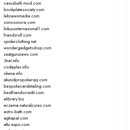
casusbelli-mod.com
bookplatesociety.com
lebnewsmedia.com
sonosonora.com
linkuusinternasional1.com
friendsroll.com
spiderclothing.net
wondergadgetsshop.com
seatgurunews.com
3net.info
codeplex.info
okena.info
akunidpropokerqq.com
bespokecardetailing.com
bestfriendscredit.com
elibrary.biz
eczema-naturalcures.com
astro-bath.com
aghapal.com
altu-expo.com