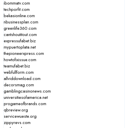
ibommatv.com
techporfit.com
bekasionline.com
nbusinessplan.com
greenlife360.com
cantshoutitout.com
expressufabet.biz
mypuertoplata.net
thepioneerxpress.com
howtofixissue.com
teamufabet.biz
webfullform.com
allviddownload.com
decorsmag.com
gamblingcasinonews.com
universitiesofamerica.net
progameofbrands.com
qbreview.org
servicewueste.org
zippyrevs.com