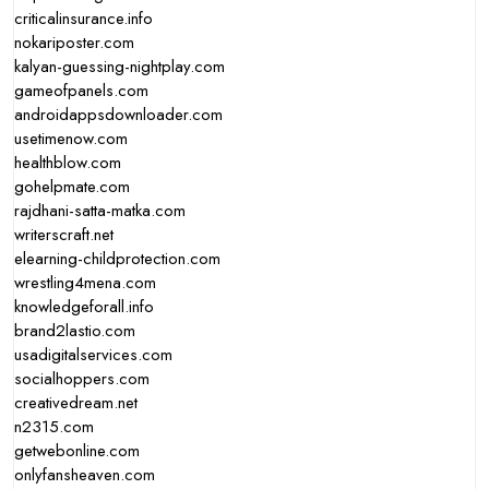
criticalinsurance.info
nokariposter.com
kalyan-guessing-nightplay.com
gameofpanels.com
androidappsdownloader.com
usetimenow.com
healthblow.com
gohelpmate.com
rajdhani-satta-matka.com
writerscraft.net
elearning-childprotection.com
wrestling4mena.com
knowledgeforall.info
brand2lastio.com
usadigitalservices.com
socialhoppers.com
creativedream.net
n2315.com
getwebonline.com
onlyfansheaven.com