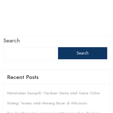
Search
Search
Recent Posts
Menemukan Saung4D: Panduan Utama untuk Game Online
Strategi Teratas untuk Menang Besar di Ahlicasino