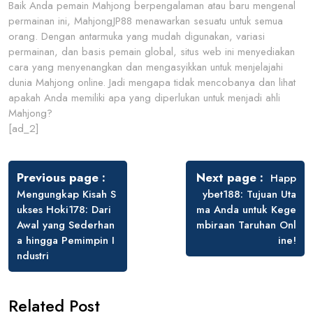
Baik Anda pemain Mahjong berpengalaman atau baru mengenal
permainan ini, MahjongJP88 menawarkan sesuatu untuk semua
orang. Dengan antarmuka yang mudah digunakan, variasi
permainan, dan basis pemain global, situs web ini menyediakan
cara yang menyenangkan dan mengasyikkan untuk menjelajahi
dunia Mahjong online. Jadi mengapa tidak mencobanya dan lihat
apakah Anda memiliki apa yang diperlukan untuk menjadi ahli
Mahjong?
[ad_2]
Post
navigation
Previous page
Next page
Happ
Mengungkap Kisah S
ybet188: Tujuan Uta
ukses Hoki178: Dari
ma Anda untuk Kege
Awal yang Sederhan
mbiraan Taruhan Onl
a hingga Pemimpin I
ine!
ndustri
Related Post