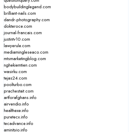
questionquery.com
bodybuildinglegend.com
brilliant-nails.com
dandr-photography.com
dokteroce.com
journal-francais.com
justintv10.com
lawyerule.com
mediamingleseaco.com
mtsmarketingblog.com
nghekiemtien.com
wasirku.com
tejas24.com
poolturbo.com
prachestait.com
artforafghans.info
airvendio.info
healthexe.info
puretecx.info
tecadvance.info
aminityio.info