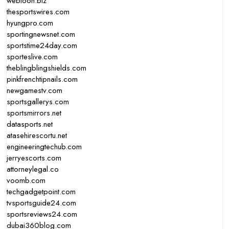
webtoon.biz
thesportswires.com
hyungpro.com
sportingnewsnet.com
sportstime24day.com
sporteslive.com
theblingblingshields.com
pinkfrenchtipnails.com
newgamestv.com
sportsgallerys.com
sportsmirrors.net
datasports.net
atasehirescortu.net
engineeringtechub.com
jerryescorts.com
attorneylegal.co
voomb.com
techgadgetpoint.com
tvsportsguide24.com
sportsreviews24.com
dubai360blog.com