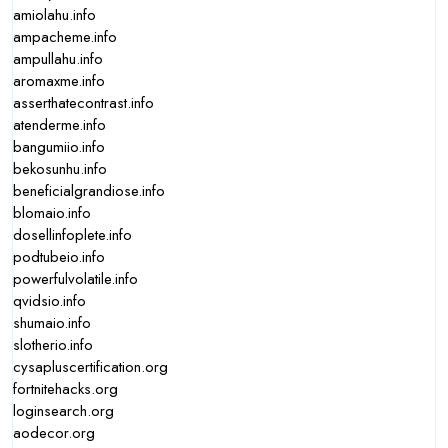
amiolahu.info
ampacheme.info
ampullahu.info
aromaxme.info
asserthatecontrast.info
atenderme.info
bangumiio.info
bekosunhu.info
beneficialgrandiose.info
blomaio.info
dosellinfoplete.info
podtubeio.info
powerfulvolatile.info
qvidsio.info
shumaio.info
slotherio.info
cysapluscertification.org
fortnitehacks.org
loginsearch.org
aodecor.org