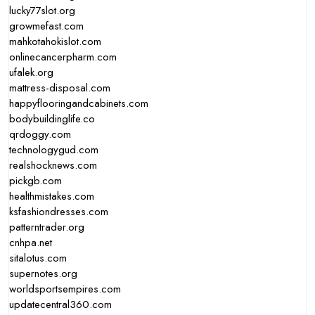
lucky77slot.org
growmefast.com
mahkotahokislot.com
onlinecancerpharm.com
ufalek.org
mattress-disposal.com
happyflooringandcabinets.com
bodybuildinglife.co
qrdoggy.com
technologygud.com
realshocknews.com
pickgb.com
healthmistakes.com
ksfashiondresses.com
patterntrader.org
cnhpa.net
sitalotus.com
supernotes.org
worldsportsempires.com
updatecentral360.com