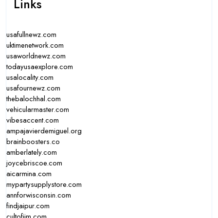
Links
usafullnewz.com
uktimenetwork.com
usaworldnewz.com
todayusaexplore.com
usalocality.com
usafournewz.com
thebalochhal.com
vehicularmaster.com
vibesaccent.com
ampajavierdemiguel.org
brainboosters.co
amberlately.com
joycebriscoe.com
aicarmina.com
mypartysupplystore.com
annforwisconsin.com
findjaipur.com
cultofjim.com