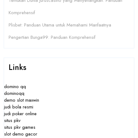
Temukan Dunia Juruscasino yang Menyenangkan: Panduan
Komprehensif
Plisbet: Panduan Utama untuk Memahami Manfaatnya
Pengertian Bunga99: Panduan Komprehensif
Links
domino qq
dominoqq
demo slot maxwin
judi bola resmi
judi poker online
situs pkv
situs pkv games
slot demo gacor