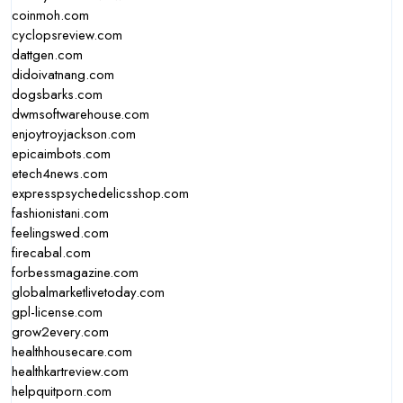
coinmoh.com
cyclopsreview.com
dattgen.com
didoivatnang.com
dogsbarks.com
dwmsoftwarehouse.com
enjoytroyjackson.com
epicaimbots.com
etech4news.com
expresspsychedelicsshop.com
fashionistani.com
feelingswed.com
firecabal.com
forbessmagazine.com
globalmarketlivetoday.com
gpl-license.com
grow2every.com
healthhousecare.com
healthkartreview.com
helpquitporn.com