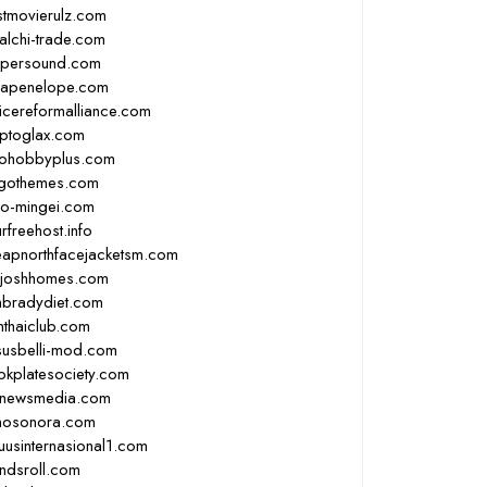
tmovierulz.com
alchi-trade.com
opersound.com
napenelope.com
ticereformalliance.com
yptoglax.com
iohobbyplus.com
gothemes.com
no-mingei.com
rfreehost.info
eapnorthfacejacketsm.com
rjoshhomes.com
mbradydiet.com
thaiclub.com
susbelli-mod.com
kplatesociety.com
bnewsmedia.com
nosonora.com
kuusinternasional1.com
endsroll.com