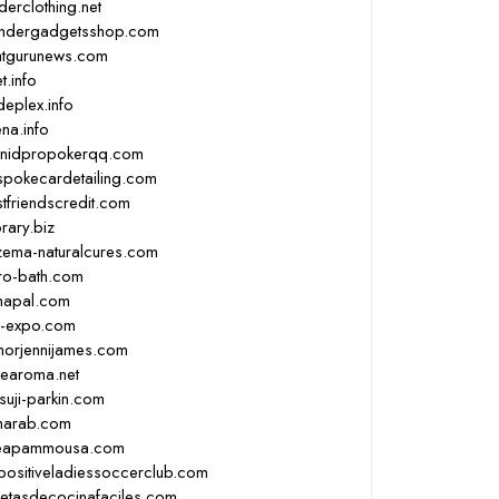
derclothing.net
ndergadgetsshop.com
atgurunews.com
t.info
eplex.info
na.info
unidpropokerqq.com
spokecardetailing.com
tfriendscredit.com
brary.biz
zema-naturalcures.com
ro-bath.com
hapal.com
u-expo.com
horjennijames.com
jearoma.net
tsuji-parkin.com
harab.com
eapammousa.com
positiveladiessoccerclub.com
etasdecocinafaciles.com