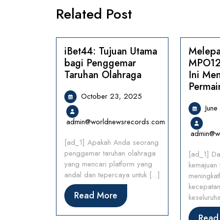
Related Post
iBet44: Tujuan Utama
Melepa
bagi Penggemar
MPO12
Taruhan Olahraga
Ini Me
Permai
October
October 23, 2025
23,
June
2025
admin@worldnew
admin@worldnewsrecords.com
admin@w
[ad_1] Apakah Anda seorang
penggemar taruhan olahraga
[ad_1] Da
yang mencari platform yang
kemajuan t
andal dan tepercaya untuk [...]
meningkatk
kecepatan
Read
Read More
keseluruhan
More
Read