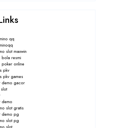
Links
mino qq
minoqq
mo slot maxwin
i bola resmi
i poker online
us pkv
us pkv games
ot demo gacor
 slot
t
ot demo
o slot gratis
ot demo pg
mo slot pg
mo slot