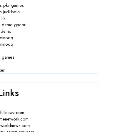
us pkv games
us judi bola
e hk
ot demo gacor
 demo
minoqq
minoqq
v games
ker
orldnewsrecords.com
Links
fullnewz.com
imenetwork.com
aworldnewz.com