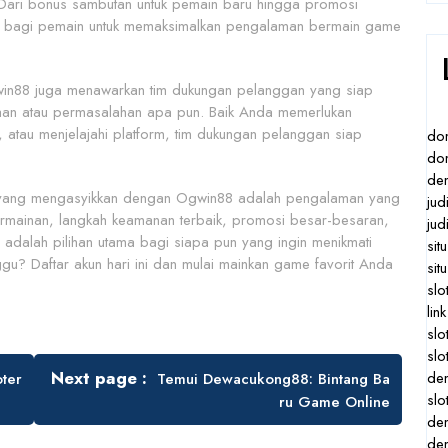
Dari bonus sambutan untuk pemain baru hingga promosi
ara bagi pemain untuk memaksimalkan pengalaman bermain game
in88 juga menawarkan tim dukungan pelanggan yang siap
an atau permasalahan apa pun. Baik Anda memerlukan
 atau menjelajahi platform, tim dukungan pelanggan siap
do
do
de
ne yang mengasyikkan dengan Ogwin88 adalah pengalaman yang
jud
ainan, langkah keamanan terbaik, promosi besar-besaran,
jud
alah pilihan utama bagi siapa pun yang ingin menikmati
sit
u? Daftar akun hari ini dan mulai mainkan game favorit Anda
sit
sl
link
slo
sl
Next page
dem
ter
Temui Dewacukong88: Bintang Ba
sl
ru Game Online
de
de