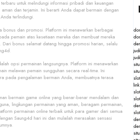
i terbaru untuk melindungi informasi pribadi dan keuangan
man dan terjamin. Ini berarti Anda dapat bermain dengan
Anda terlindungi.
ya bonus dan promosi. Platform ini menawarkan berbagai
do
pada pemain atas kesetiaan mereka dan membuat mereka
do
. Dari bonus selamat datang hingga promosi harian, selalu
de
ung4d.
jud
jud
dalah opsi permainan langsungnya. Platform ini menawarkan
sit
in melawan pemain sungguhan secara real-time. Ini
sit
stra pada pengalaman bermain Anda, membuatnya terasa
sl
link
slo
man bermain game online yang benar-benar mendalam dan
sl
guna, lingkungan permainan yang aman, beragam permainan,
dem
atform permainan online terbaik untuk para gamer dari semua
sl
engan Saung4d hari ini dan mulailah merasakan sensasi
de
umnya.
de
sit