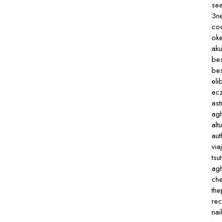
se
3ne
cod
oke
ak
be
bes
eli
ec
ast
ag
alt
aut
via
tsu
ag
ch
the
rec
nai