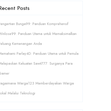
Recent Posts
Pengertian Bunga99: Panduan Komprehensif
Winlose99: Panduan Utama untuk Memaksimalkan
Peluang Kemenangan Anda
Memahami Parlay4D: Panduan Utama untuk Pemula
Melepaskan Kekuatan Sawit777: Surganya Para
Gamer
Bagaimana Warga123 Memberdayakan Warga
Lokal Melalui Teknologi