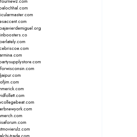
afournewz.com
balochhal.com
icularmaster.com
besaccent.com
pajavierdemiguel.org
inboosters.co
erlately.com
ycebriscoe.com
carmina.com
partysupplystore.com
forwisconsin.com
djaipur.com
tofjim.com
immerick.com
idfollett.com
wcollegebeat.com
verbnewyork.com
inmerch.com
visaforum.com
tmovierulz.com
alchi-trade.com