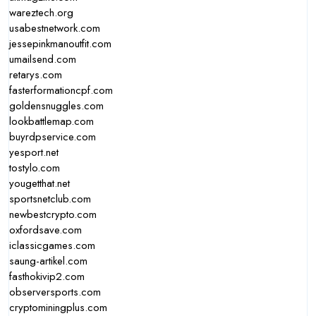
wareztech.org
usabestnetwork.com
jessepinkmanoutfit.com
umailsend.com
retarys.com
fasterformationcpf.com
goldensnuggles.com
lookbattlemap.com
buyrdpservice.com
yesport.net
tostylo.com
yougetthat.net
sportsnetclub.com
newbestcrypto.com
oxfordsave.com
iclassicgames.com
saung-artikel.com
fasthokivip2.com
observersports.com
cryptominingplus.com