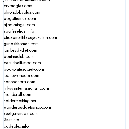
cryptoglax.com
ohiohobbyplus.com
bogothemes.com
ajino-mingei.com
yourfreehost.info
cheapnorthfacejacketsm.com
gurjoshhomes.com
tombradydiet.com
bonthaiclub.com
casusbelli-mod.com
bookplatesociety.com
lebnewsmedia.com
sonosonora.com
linkuusinternasional1.com
friendsroll.com
spiderclothing.net
wondergadgetsshop.com
seatgurunews.com
3net.info
codeplex.info