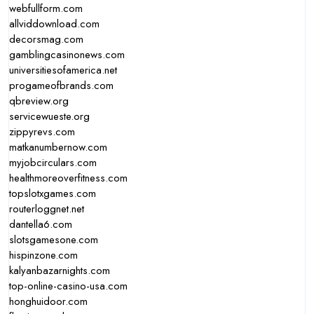
webfullform.com
allviddownload.com
decorsmag.com
gamblingcasinonews.com
universitiesofamerica.net
progameofbrands.com
qbreview.org
servicewueste.org
zippyrevs.com
matkanumbernow.com
myjobcirculars.com
healthmoreoverfitness.com
topslotxgames.com
routerloggnet.net
dantella6.com
slotsgamesone.com
hispinzone.com
kalyanbazarnights.com
top-online-casino-usa.com
honghuidoor.com