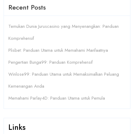
Recent Posts
Temukan Dunia Juruscasino yang Menyenangkan: Panduan
Komprehensif
Plisbet: Panduan Utama untuk Memahami Manfaatnya
Pengertian Bunga99: Panduan Komprehensif
Winlose99: Panduan Utama untuk Memaksimalkan Peluang
Kemenangan Anda
Memahami Parlay4D: Panduan Utama untuk Pemula
Links