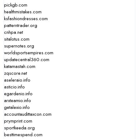
pickgb.com
healthmistakes.com
ksfashiondresses.com
patterntrader.org
cnhpa.net
sitalotus.com
supernotes.org
worldsportsempires.com
updatecentral360.com
katamastah.com
zqscore.net
aseleraio.info
asticio.info
egardenio.info
arxteamio.info
getalexio.info
accountaudittaxcon.com
prymprint.com
sportkeeda.org
besttimespend.com