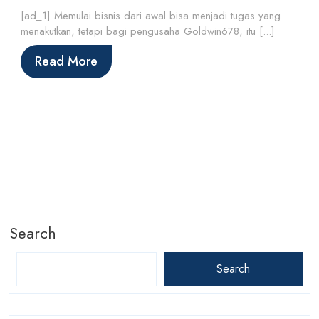
10,
[ad_1] Memulai bisnis dari awal bisa menjadi tugas yang
2025
menakutkan, tetapi bagi pengusaha Goldwin678, itu [...]
Read
Read More
More
Search
Search