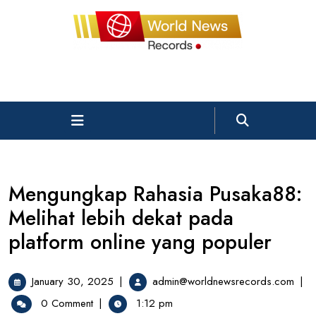
Skip
to
content
Open
Menu
Mengungkap Rahasia Pusaka88:
Melihat lebih dekat pada
platform online yang populer
January
Men
January 30, 2025
|
admin@worldnewsrecords.com
|
30,
Raha
0 Comment
|
1:12 pm
2025
Pusa