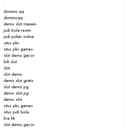
domino qq
dominoqq
demo slot maxwin
judi bola resmi
judi poker online
situs pkv
situs pkv games
slot demo gacor
link slot
slot
slot demo
demo slot gratis
slot demo pg
demo slot pg
demo slot
situs pkv games
situs judi bola
live hk
slot demo gacor