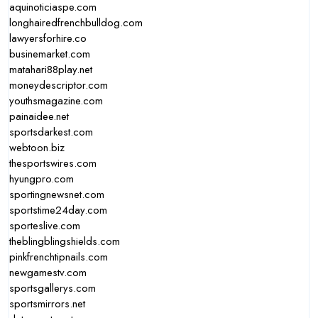
aquinoticiaspe.com
longhairedfrenchbulldog.com
lawyersforhire.co
businemarket.com
matahari88play.net
moneydescriptor.com
youthsmagazine.com
painaidee.net
sportsdarkest.com
webtoon.biz
thesportswires.com
hyungpro.com
sportingnewsnet.com
sportstime24day.com
sporteslive.com
theblingblingshields.com
pinkfrenchtipnails.com
newgamestv.com
sportsgallerys.com
sportsmirrors.net