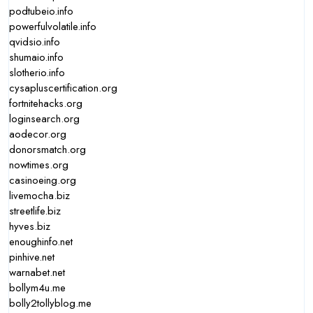
podtubeio.info
powerfulvolatile.info
qvidsio.info
shumaio.info
slotherio.info
cysapluscertification.org
fortnitehacks.org
loginsearch.org
aodecor.org
donorsmatch.org
nowtimes.org
casinoeing.org
livemocha.biz
streetlife.biz
hyves.biz
enoughinfo.net
pinhive.net
warnabet.net
bollym4u.me
bolly2tollyblog.me