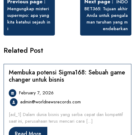
navigation
Previous page
Next page
INDO
Mengungkap misteri
BET365: Tujuan akhir
supermpo: apa yang
Anda untuk pengala
kita ketahui sejauh in
man taruhan yang m
i
endebarkan
Related Post
Membuka potensi Sigma168: Sebuah game
changer untuk bisnis
February
February 7, 2026
7,
admin@worldnewsrecords.
admin@worldnewsrecords.com
2026
[ad_1] Dalam dunia bisnis yang serba cepat dan kompetitif
saat ini, perusahaan terus mencari cara [...]
Read
Read More