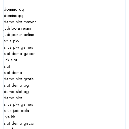
domino qq
dominoqq
demo slot maxwin
judi bola resmi
judi poker online
situs pkv
situs pkv games
slot demo gacor
link slot
slot
slot demo
demo slot gratis
slot demo pg
demo slot pg
demo slot
situs pkv games
situs judi bola
live hk
slot demo gacor