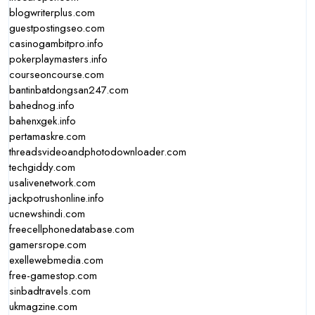
blogwriterplus.com
guestpostingseo.com
casinogambitpro.info
pokerplaymasters.info
courseoncourse.com
bantinbatdongsan247.com
bahednog.info
bahenxgek.info
pertamaskre.com
threadsvideoandphotodownloader.com
techgiddy.com
usalivenetwork.com
jackpotrushonline.info
ucnewshindi.com
freecellphonedatabase.com
gamersrope.com
exellewebmedia.com
free-gamestop.com
sinbadtravels.com
ukmagzine.com