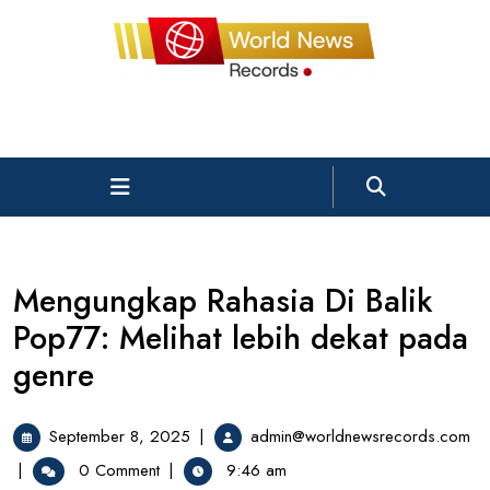
Skip
to
content
Open
Menu
Mengungkap Rahasia Di Balik
Pop77: Melihat lebih dekat pada
genre
September
Me
September 8, 2025
|
admin@worldnewsrecords.com
8,
Ra
|
0 Comment
|
9:46 am
2025
Di