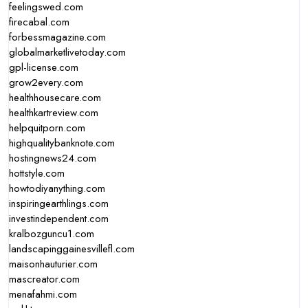
feelingswed.com
firecabal.com
forbessmagazine.com
globalmarketlivetoday.com
gpl-license.com
grow2every.com
healthhousecare.com
healthkartreview.com
helpquitporn.com
highqualitybanknote.com
hostingnews24.com
hottstyle.com
howtodiyanything.com
inspiringearthlings.com
investindependent.com
kralbozguncu1.com
landscapinggainesvillefl.com
maisonhauturier.com
mascreator.com
menafahmi.com