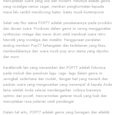
menciptakan suara yang unik dan modern. Hasilnya adalah genre
yang nostalgia namun segar, memberi penghormatan kepada
masa lalu sambil mendorong batas -batas musik kontemporer.
Salah satu fitur utama POP77 adalah penekanannya pada produksi
dan desain suara. Produsen dalam genre ini sering menggunakan
synthesizer vintage dan mesin drum untuk membuat suara retro-
futuristik yang nostalgia dan mutakhir. Penggunaan peralatan
analog memberi Pop77 kehangatan dan kedalaman yang khas,
membedakannya dari suara musik pop arus utama yang dipoles
dan murni.
Karakteristik lain yang menentukan dari POP77 adalah fokusnya
pada melodi dan penulisan lagu. Lagu -lagu dalam genre ini
seringkali sederhana dan mudah, dengan kait yang menarik dan
paduan suara yang mengesankan yang menempel di kepala Anda
lama setelah Anda selesai mendengarkan. Liriknya biasanya
optimis dan positif, mencerminkan getaran musik yang baik dan
menciptakan rasa pelarian untuk pendengar.
Dalam hal artis, POP77 adalah genre yang beragam dan eklektik