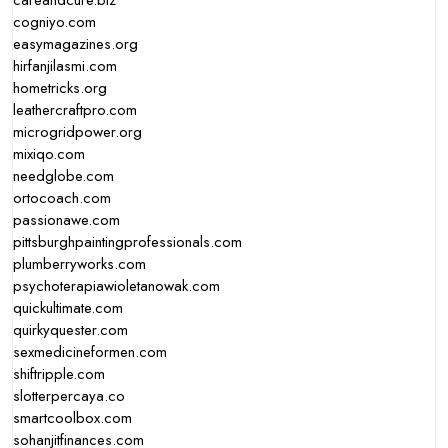
careandcure.biz
cogniyo.com
easymagazines.org
hirfanjilasmi.com
hometricks.org
leathercraftpro.com
microgridpower.org
mixiqo.com
needglobe.com
ortocoach.com
passionawe.com
pittsburghpaintingprofessionals.com
plumberryworks.com
psychoterapiawioletanowak.com
quickultimate.com
quirkyquester.com
sexmedicineformen.com
shiftripple.com
slotterpercaya.co
smartcoolbox.com
sohanjitfinances.com