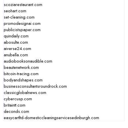
scoziarestaurant.com
seohart.com
set-cleaning.com
promodesignai.com
publicistspaper.com
quindaily.com
abosulte.com
aiverse24.com
anubella.com
audiobooksonaudible.com
beautenetwork.com
bitcoin-tracing.com
bodyandshapes.com
businessconsultantsroundrock.com
classicglobalnews.com
cybercusp.com
britaintt.com
deconds.com
easycartltd-domesticcleaningservicesedinburgh.com