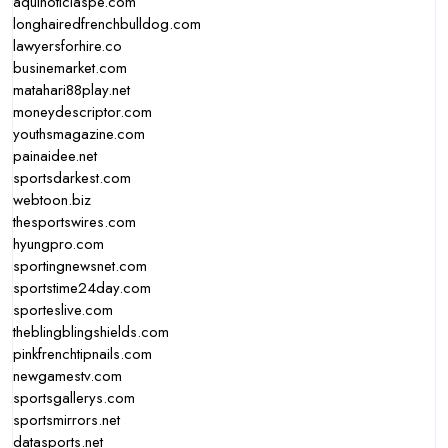
aquinoticiaspe.com
longhairedfrenchbulldog.com
lawyersforhire.co
businemarket.com
matahari88play.net
moneydescriptor.com
youthsmagazine.com
painaidee.net
sportsdarkest.com
webtoon.biz
thesportswires.com
hyungpro.com
sportingnewsnet.com
sportstime24day.com
sporteslive.com
theblingblingshields.com
pinkfrenchtipnails.com
newgamestv.com
sportsgallerys.com
sportsmirrors.net
datasports.net