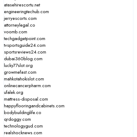
atasehirescortu.net
engineeringtechub.com
jerryescorts.com
attorneylegal.co
voomb.com
techgadgetpoint.com
tvsportsguide24.com
sportsreviews24.com
dubai360blog.com
lucky77slot.org
growmefast.com
mahkotahokislot.com
onlinecancerpharm.com
ufalek.org
mattress-disposal.com
happyflooringandcabinets.com
bodybuildinglife.co
qrdoggy.com
technologygud.com
realshocknews.com