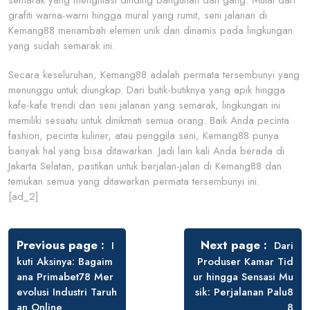
semarak yang menghiasi dinding bangunan dan gang. Mulai dari
grafiti warna-warni hingga mural yang rumit, seni jalanan di
Kemang88 menambah elemen unik dan dinamis pada lingkungan
yang sudah semarak ini.
Secara keseluruhan, Kemang88 adalah permata tersembunyi yang
menunggu untuk diungkap. Dari butik-butiknya yang apik hingga
kafe-kafe trendi dan seni jalanan yang semarak, lingkungan ini
memiliki sesuatu untuk dinikmati semua orang. Baik Anda pecinta
fashion, pecinta kuliner, atau penggila seni, Kemang88 punya
banyak hal yang bisa ditawarkan. Jadi lain kali Anda berada di
Jakarta Selatan, pastikan untuk berjalan-jalan di Kemang88 dan
temukan semua yang ditawarkan permata tersembunyi ini.
[ad_2]
Post
navigation
Previous page
Next page
I
Dari
kuti Aksinya: Bagaim
Produser Kamar Tid
ana Primabet78 Mer
ur hingga Sensasi Mu
evolusi Industri Taruh
sik: Perjalanan Palu8
an Online
8