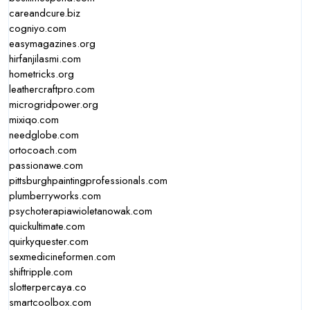
careandcure.biz
cogniyo.com
easymagazines.org
hirfanjilasmi.com
hometricks.org
leathercraftpro.com
microgridpower.org
mixiqo.com
needglobe.com
ortocoach.com
passionawe.com
pittsburghpaintingprofessionals.com
plumberryworks.com
psychoterapiawioletanowak.com
quickultimate.com
quirkyquester.com
sexmedicineformen.com
shiftripple.com
slotterpercaya.co
smartcoolbox.com