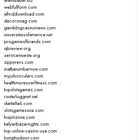
teamufabet.biz
webfullform.com
allviddownload.com
decorsmag.com
gamblingcasinonews.com
universitiesofamerica.net
progameofbrands.com
qbreview.org
servicewueste.org
zippyrevs.com
matkanumbernow.com
myjobcirculars.com
healthmoreoverfitness.com
topslotxgames.com
routerloggnet.net
dantella6.com
slotsgamesone.com
hispinzone.com
kalyanbazarnights.com
top-online-casino-usa.com
honghuidoor.com