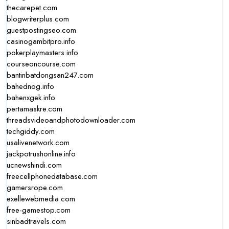
thecarepet.com
blogwriterplus.com
guestpostingseo.com
casinogambitpro.info
pokerplaymasters.info
courseoncourse.com
bantinbatdongsan247.com
bahednog.info
bahenxgek.info
pertamaskre.com
threadsvideoandphotodownloader.com
techgiddy.com
usalivenetwork.com
jackpotrushonline.info
ucnewshindi.com
freecellphonedatabase.com
gamersrope.com
exellewebmedia.com
free-gamestop.com
sinbadtravels.com