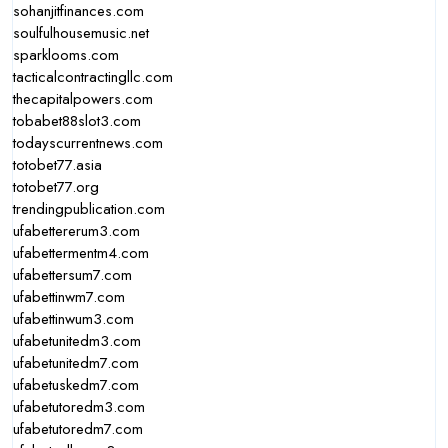
sohanjitfinances.com
soulfulhousemusic.net
sparklooms.com
tacticalcontractingllc.com
thecapitalpowers.com
tobabet88slot3.com
todayscurrentnews.com
totobet77.asia
totobet77.org
trendingpublication.com
ufabettererum3.com
ufabettermentm4.com
ufabettersum7.com
ufabettinwm7.com
ufabettinwum3.com
ufabetunitedm3.com
ufabetunitedm7.com
ufabetuskedm7.com
ufabetutoredm3.com
ufabetutoredm7.com