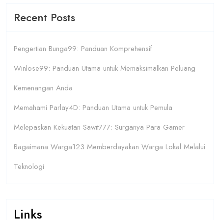
Recent Posts
Pengertian Bunga99: Panduan Komprehensif
Winlose99: Panduan Utama untuk Memaksimalkan Peluang
Kemenangan Anda
Memahami Parlay4D: Panduan Utama untuk Pemula
Melepaskan Kekuatan Sawit777: Surganya Para Gamer
Bagaimana Warga123 Memberdayakan Warga Lokal Melalui
Teknologi
Links