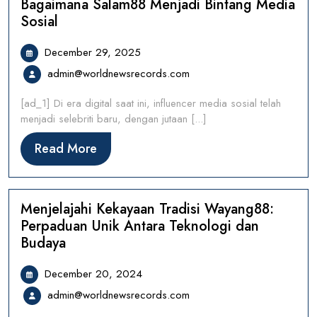
Bagaimana Salam88 Menjadi Bintang Media
Sosial
December
December 29, 2025
29,
admin@worldnewsrecords.
admin@worldnewsrecords.com
2025
[ad_1] Di era digital saat ini, influencer media sosial telah
menjadi selebriti baru, dengan jutaan [...]
Read
Read More
More
Menjelajahi Kekayaan Tradisi Wayang88:
Perpaduan Unik Antara Teknologi dan
Budaya
December
December 20, 2024
20,
admin@worldnewsrecords.
admin@worldnewsrecords.com
2024