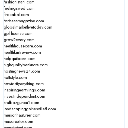
fashionistani.com
feelingswed.com
firecabal.com
forbessmagazine.com
globalmarketlivetoday.com
gpl-license.com
grow2every.com
healthhousecare.com
healthkartreview.com
helpquitporn.com
highqualitybanknote.com
hostingnews24.com
hottstyle.com
howtodiyanything.com
inspiringearthlings.com
investindependent.com
kralbozguncu1.com
landscapinggainesvillefl.com
maisonhauturier.com
mascreator.com
menafahmi.com