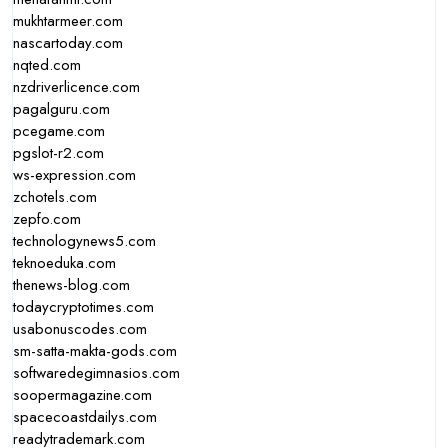
mukhtarmeer.com
nascartoday.com
nqted.com
nzdriverlicence.com
pagalguru.com
pcegame.com
pgslot-r2.com
ws-expression.com
zchotels.com
zepfo.com
technologynews5.com
teknoeduka.com
thenews-blog.com
todaycryptotimes.com
usabonuscodes.com
sm-satta-makta-gods.com
softwaredegimnasios.com
soopermagazine.com
spacecoastdailys.com
readytrademark.com