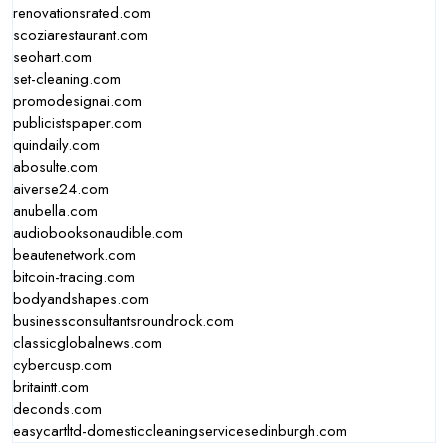
renovationsrated.com
scoziarestaurant.com
seohart.com
set-cleaning.com
promodesignai.com
publicistspaper.com
quindaily.com
abosulte.com
aiverse24.com
anubella.com
audiobooksonaudible.com
beautenetwork.com
bitcoin-tracing.com
bodyandshapes.com
businessconsultantsroundrock.com
classicglobalnews.com
cybercusp.com
britaintt.com
deconds.com
easycartltd-domesticcleaningservicesedinburgh.com