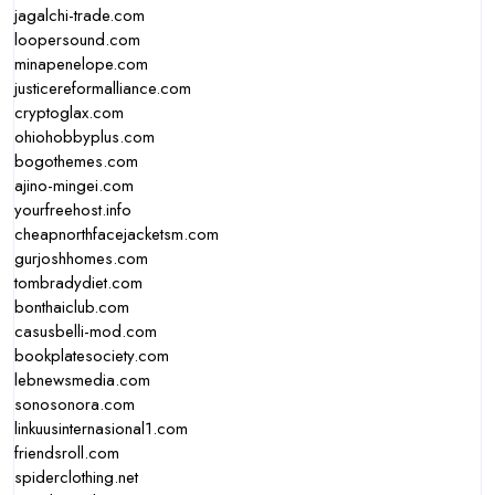
jagalchi-trade.com
loopersound.com
minapenelope.com
justicereformalliance.com
cryptoglax.com
ohiohobbyplus.com
bogothemes.com
ajino-mingei.com
yourfreehost.info
cheapnorthfacejacketsm.com
gurjoshhomes.com
tombradydiet.com
bonthaiclub.com
casusbelli-mod.com
bookplatesociety.com
lebnewsmedia.com
sonosonora.com
linkuusinternasional1.com
friendsroll.com
spiderclothing.net