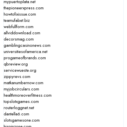
mypuertoplata.net
thepioneerxpress.com
howtofixissue.com
teamufabet.biz
webfullform.com
allviddownload.com
decorsmag.com
gamblingcasinonews.com
universitiesofamerica.net
progameofbrands.com
qbreview.org
servicewueste.org
zippyrevs.com
matkanumbernow.com
myjobcirculars.com
healthmoreoverfitness.com
topslotxgames.com
routerloggnet.net
dantella6.com
slotsgamesone.com
hispinzone.com