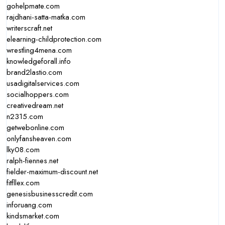
gohelpmate.com
rajdhani-satta-matka.com
writerscraft.net
elearning-childprotection.com
wrestling4mena.com
knowledgeforall.info
brand2lastio.com
usadigitalservices.com
socialhoppers.com
creativedream.net
n2315.com
getwebonline.com
onlyfansheaven.com
lky08.com
ralph-fiennes.net
fielder-maximum-discount.net
fitfllex.com
genesisbusinesscredit.com
inforuang.com
kindsmarket.com