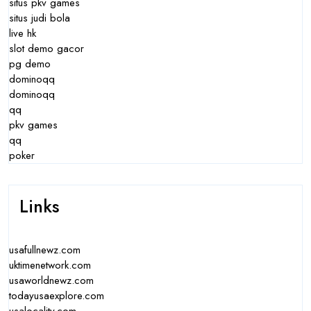
situs pkv games
situs judi bola
live hk
slot demo gacor
pg demo
dominoqq
dominoqq
qq
pkv games
qq
poker
Links
usafullnewz.com
uktimenetwork.com
usaworldnewz.com
todayusaexplore.com