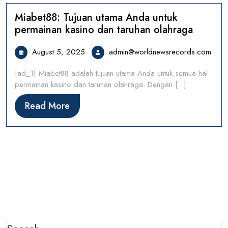
Miabet88: Tujuan utama Anda untuk
permainan kasino dan taruhan olahraga
August
admi
August 5, 2025
admin@worldnewsrecords.com
5,
[ad_1] Miabet88 adalah tujuan utama Anda untuk semua hal
2025
permainan kasino dan taruhan olahraga. Dengan [...]
Read
Read More
More