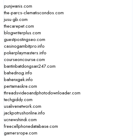
punjwanis.com
the-parcs-clematiscondos.com
jusu-gb.com
thecarepet.com
blogwriterplus.com
guestpostingseo.com
casinogambitpro.info
pokerplaymasters.info
courseoncourse.com
bantinbatdongsan247.com
bahednog.info
bahenxgek.info
pertamaskre.com
threadsvideoandphotodownloader.com
techgiddy.com
usalivenetwork.com
jackpotrushonline.info
ucnewshindi.com
freecellphonedatabase.com
gamersrope.com