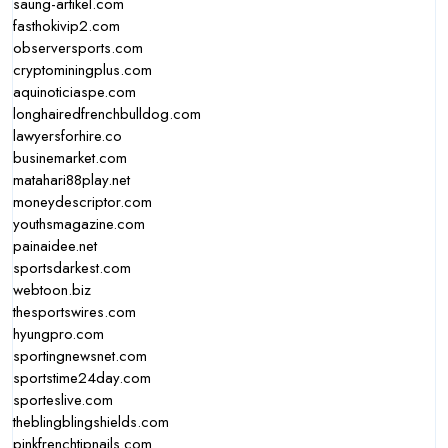
saung-artikel.com
fasthokivip2.com
observersports.com
cryptominingplus.com
aquinoticiaspe.com
longhairedfrenchbulldog.com
lawyersforhire.co
businemarket.com
matahari88play.net
moneydescriptor.com
youthsmagazine.com
painaidee.net
sportsdarkest.com
webtoon.biz
thesportswires.com
hyungpro.com
sportingnewsnet.com
sportstime24day.com
sporteslive.com
theblingblingshields.com
pinkfrenchtipnails.com