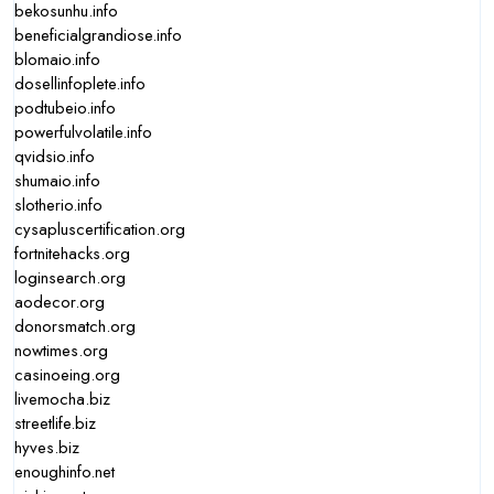
bekosunhu.info
beneficialgrandiose.info
blomaio.info
dosellinfoplete.info
podtubeio.info
powerfulvolatile.info
qvidsio.info
shumaio.info
slotherio.info
cysapluscertification.org
fortnitehacks.org
loginsearch.org
aodecor.org
donorsmatch.org
nowtimes.org
casinoeing.org
livemocha.biz
streetlife.biz
hyves.biz
enoughinfo.net