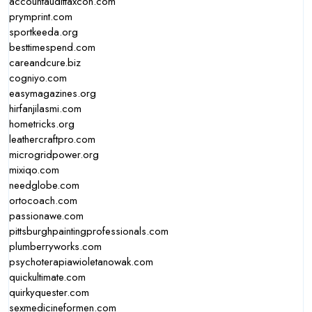
accountaudittaxcon.com
prymprint.com
sportkeeda.org
besttimespend.com
careandcure.biz
cogniyo.com
easymagazines.org
hirfanjilasmi.com
hometricks.org
leathercraftpro.com
microgridpower.org
mixiqo.com
needglobe.com
ortocoach.com
passionawe.com
pittsburghpaintingprofessionals.com
plumberryworks.com
psychoterapiawioletanowak.com
quickultimate.com
quirkyquester.com
sexmedicineformen.com