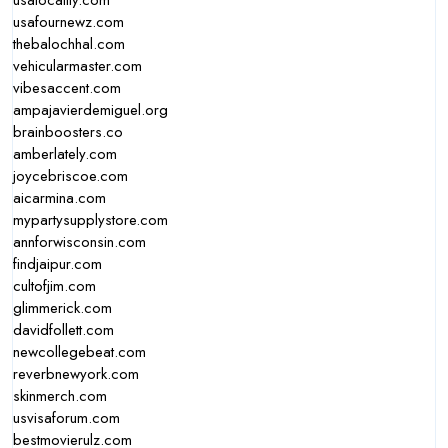
usalocality.com
usafournewz.com
thebalochhal.com
vehicularmaster.com
vibesaccent.com
ampajavierdemiguel.org
brainboosters.co
amberlately.com
joycebriscoe.com
aicarmina.com
mypartysupplystore.com
annforwisconsin.com
findjaipur.com
cultofjim.com
glimmerick.com
davidfollett.com
newcollegebeat.com
reverbnewyork.com
skinmerch.com
usvisaforum.com
bestmovierulz.com