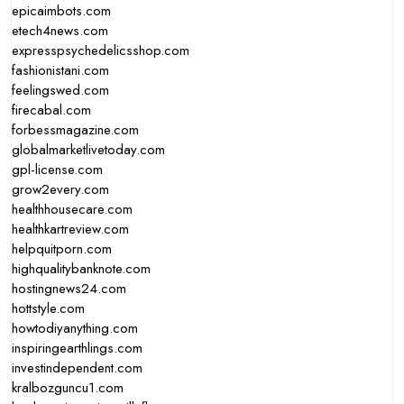
epicaimbots.com
etech4news.com
expresspsychedelicsshop.com
fashionistani.com
feelingswed.com
firecabal.com
forbessmagazine.com
globalmarketlivetoday.com
gpl-license.com
grow2every.com
healthhousecare.com
healthkartreview.com
helpquitporn.com
highqualitybanknote.com
hostingnews24.com
hottstyle.com
howtodiyanything.com
inspiringearthlings.com
investindependent.com
kralbozguncu1.com