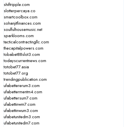
shiftripple.com
slotterpercaya.co
smartcoolbox.com
sohanjitfinances.com
soulfulhousemusic.net
sparklooms.com
tacticalcontractingllc.com
thecapitalpowers.com
tobabet88slot3.com
todayscurrentnews.com
totobet77.asia
totobet77.org
trendingpublication.com
ufabettererum3.com
ufabettermentm4.com
ufabettersum7.com
ufabettinwm7.com
ufabettinwum3.com
ufabetunitedm3.com
ufabetunitedm7.com