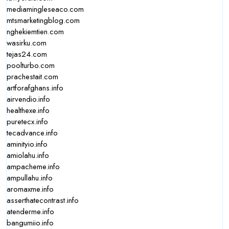
mediamingleseaco.com
mtsmarketingblog.com
nghekiemtien.com
wasirku.com
tejas24.com
poolturbo.com
prachestait.com
artforafghans.info
airvendio.info
healthexe.info
puretecx.info
tecadvance.info
aminityio.info
amiolahu.info
ampacheme.info
ampullahu.info
aromaxme.info
asserthatecontrast.info
atenderme.info
bangumiio.info