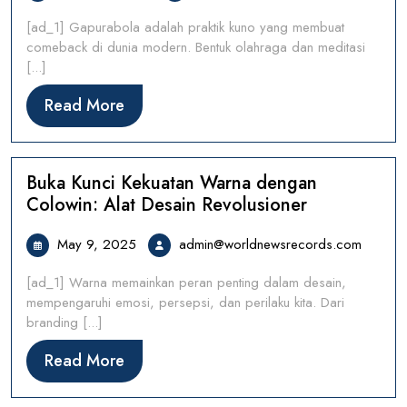
5,
[ad_1] Gapurabola adalah praktik kuno yang membuat
2025
comeback di dunia modern. Bentuk olahraga dan meditasi
[...]
Read
Read More
More
Buka Kunci Kekuatan Warna dengan
Colowin: Alat Desain Revolusioner
May
admin@
May 9, 2025
admin@worldnewsrecords.com
9,
[ad_1] Warna memainkan peran penting dalam desain,
2025
mempengaruhi emosi, persepsi, dan perilaku kita. Dari
branding [...]
Read
Read More
More