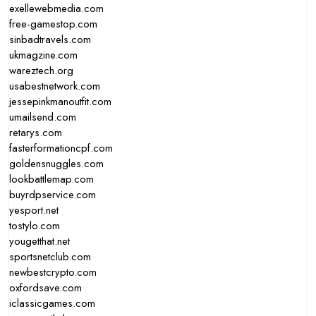
exellewebmedia.com
free-gamestop.com
sinbadtravels.com
ukmagzine.com
wareztech.org
usabestnetwork.com
jessepinkmanoutfit.com
umailsend.com
retarys.com
fasterformationcpf.com
goldensnuggles.com
lookbattlemap.com
buyrdpservice.com
yesport.net
tostylo.com
yougetthat.net
sportsnetclub.com
newbestcrypto.com
oxfordsave.com
iclassicgames.com