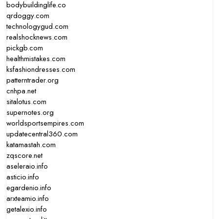
bodybuildinglife.co
qrdoggy.com
technologygud.com
realshocknews.com
pickgb.com
healthmistakes.com
ksfashiondresses.com
patterntrader.org
cnhpa.net
sitalotus.com
supernotes.org
worldsportsempires.com
updatecentral360.com
katamastah.com
zqscore.net
aseleraio.info
asticio.info
egardenio.info
arxteamio.info
getalexio.info