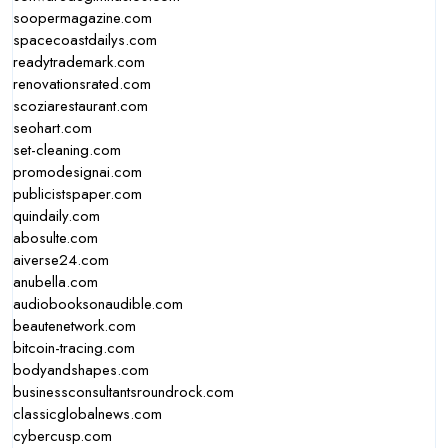
soopermagazine.com
spacecoastdailys.com
readytrademark.com
renovationsrated.com
scoziarestaurant.com
seohart.com
set-cleaning.com
promodesignai.com
publicistspaper.com
quindaily.com
abosulte.com
aiverse24.com
anubella.com
audiobooksonaudible.com
beautenetwork.com
bitcoin-tracing.com
bodyandshapes.com
businessconsultantsroundrock.com
classicglobalnews.com
cybercusp.com