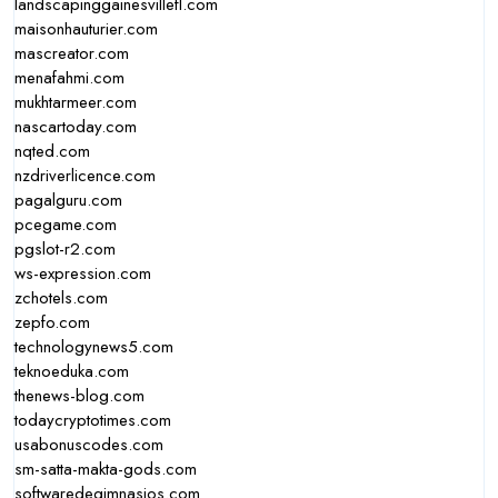
landscapinggainesvillefl.com
maisonhauturier.com
mascreator.com
menafahmi.com
mukhtarmeer.com
nascartoday.com
nqted.com
nzdriverlicence.com
pagalguru.com
pcegame.com
pgslot-r2.com
ws-expression.com
zchotels.com
zepfo.com
technologynews5.com
teknoeduka.com
thenews-blog.com
todaycryptotimes.com
usabonuscodes.com
sm-satta-makta-gods.com
softwaredegimnasios.com