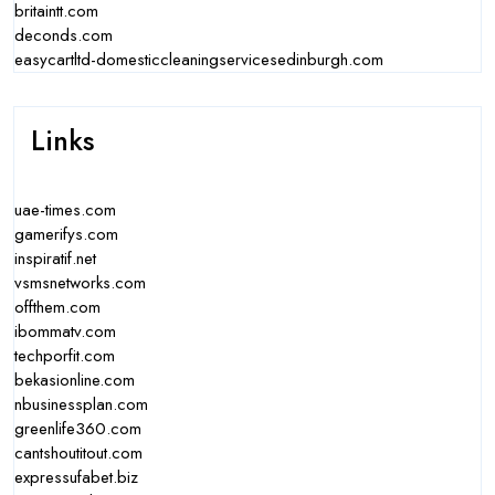
britaintt.com
deconds.com
easycartltd-domesticcleaningservicesedinburgh.com
Links
uae-times.com
gamerifys.com
inspiratif.net
vsmsnetworks.com
offthem.com
ibommatv.com
techporfit.com
bekasionline.com
nbusinessplan.com
greenlife360.com
cantshoutitout.com
expressufabet.biz