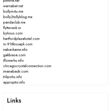
pinhive.net
warnabet.net
bollym4u.me
bolly2tollyblog.me
pandaclub.me
flyttevask.io
byhous.com
hartfordplazahotel.com
m-918kissapk.com
nabavkame.info
gakbiasa.com
iflowerhu.info
chicagocrystalconnection.com
imanabadii.com
trilipohu.info
appruptio.info
Links