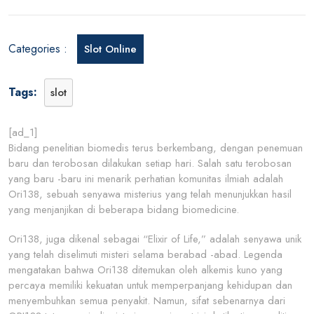
Sebuah
Terobo
dalam
Categories :
Slot Online
Peneliti
Biomed
Tags:
slot
[ad_1]
Bidang penelitian biomedis terus berkembang, dengan penemuan
baru dan terobosan dilakukan setiap hari. Salah satu terobosan
yang baru -baru ini menarik perhatian komunitas ilmiah adalah
Ori138, sebuah senyawa misterius yang telah menunjukkan hasil
yang menjanjikan di beberapa bidang biomedicine.
Ori138, juga dikenal sebagai “Elixir of Life,” adalah senyawa unik
yang telah diselimuti misteri selama berabad -abad. Legenda
mengatakan bahwa Ori138 ditemukan oleh alkemis kuno yang
percaya memiliki kekuatan untuk memperpanjang kehidupan dan
menyembuhkan semua penyakit. Namun, sifat sebenarnya dari