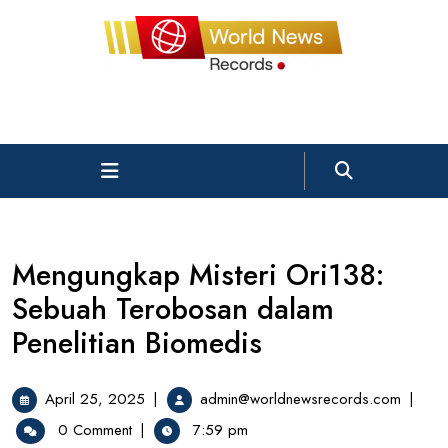
Skip
to
content
Open
Menu
Mengungkap Misteri Ori138:
Sebuah Terobosan dalam
Penelitian Biomedis
April
Mengu
April 25, 2025
|
admin@worldnewsrecords.com
|
25,
Misteri
0 Comment
|
7:59 pm
2025
Ori138: