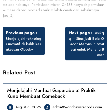
tak ada habisnya. Pembukaan misteri Ori138 hanyalah permulaan
– masa depan biomedis terlihat lebih cerah dari sebelumnya.
[ad_2]
Post
navigation
Previous page
Next page
Asikq
Menjelajahi teknolog
q – Situs Judi Bola G
i inovatif di balik kes
acor Menyusun Strat
uksesan Gbosky
egi untuk Menang B
esar
Related Post
Menjelajahi Manfaat Gapurabola: Praktik
Kuno Membuat Comeback
August
admi
August 5, 2025
admin@worldnewsrecords.com