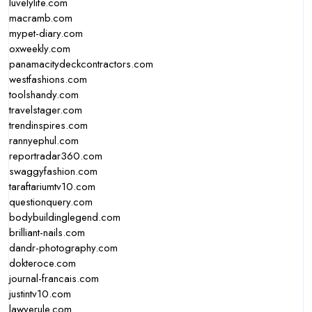
luvelylife.com
macramb.com
mypet-diary.com
oxweekly.com
panamacitydeckcontractors.com
westfashions.com
toolshandy.com
travelstager.com
trendinspires.com
rannyephul.com
reportradar360.com
swaggyfashion.com
taraftariumtv10.com
questionquery.com
bodybuildinglegend.com
brilliant-nails.com
dandr-photography.com
dokteroce.com
journal-francais.com
justintv10.com
lawyerule.com