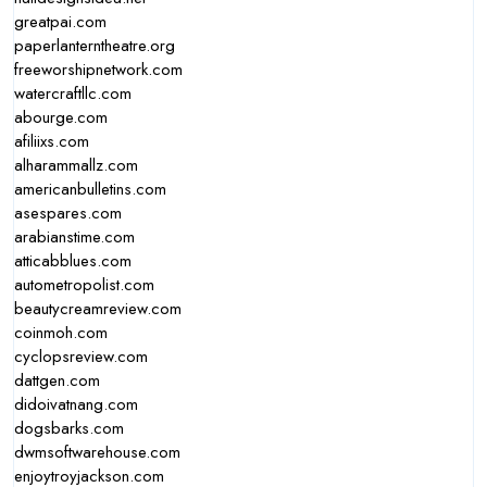
greatpai.com
paperlanterntheatre.org
freeworshipnetwork.com
watercraftllc.com
abourge.com
afiliixs.com
alharammallz.com
americanbulletins.com
asespares.com
arabianstime.com
atticabblues.com
autometropolist.com
beautycreamreview.com
coinmoh.com
cyclopsreview.com
dattgen.com
didoivatnang.com
dogsbarks.com
dwmsoftwarehouse.com
enjoytroyjackson.com