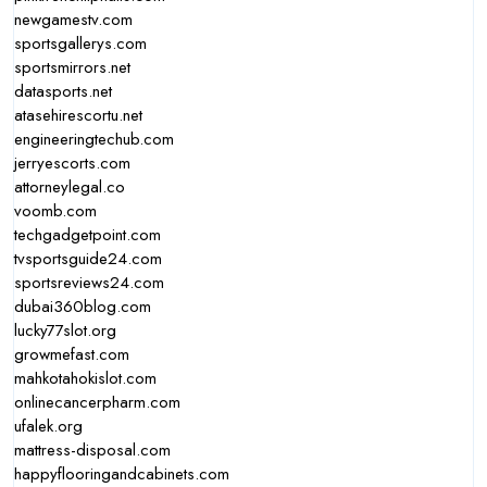
newgamestv.com
sportsgallerys.com
sportsmirrors.net
datasports.net
atasehirescortu.net
engineeringtechub.com
jerryescorts.com
attorneylegal.co
voomb.com
techgadgetpoint.com
tvsportsguide24.com
sportsreviews24.com
dubai360blog.com
lucky77slot.org
growmefast.com
mahkotahokislot.com
onlinecancerpharm.com
ufalek.org
mattress-disposal.com
happyflooringandcabinets.com