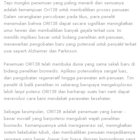
Tapi mungkin penemuan yang paling menarik dari semuanya
adalah kemampuan Ori138 untuk membalikkan proses penuaan.
Dalam serangkaian percobaan pada tikus, para peneliti
menemukan bahwa ORI138 dapat secara signifikan meningkatkan
umur hewan dan membalikkan banyak gejala terkait usia. Ini
memiliki implikasi besar untuk bidang penelitian anti-penuaan,
menawarkan pengobatan baru yang potensial untuk penyakit terkait
usia seperti Alzheimer dan Parkinson.
Penemuan ORI138 telah membuka dunia yang sama sekali baru di
bidang penelitian biomedis. Aplikasi potensialnya sangat luas,
dari pengobatan regeneratif hingga perawatan anti-penuaan. Tim
peneliti di balik penelitian ini sekarang berupaya mengeksplorasi
lebih lanjut potensi ORI138 dan berharap suatu hari nanti dapat
merevolusi cara kami mendekati perawatan kesehatan.
Sebagai kesimpulan, ORI138 adalah penemuan yang benar -
benar inovatif yang berpotensi mengubah wajah penelitian
biomedis. Kemampuannya untuk meregenerasi sel, meningkatkan
sistem kekebalan tubuh, dan membalikkan penuaan menjadikannya
senyawa yang benar -benar luar biasa dengan kemungkinan yang