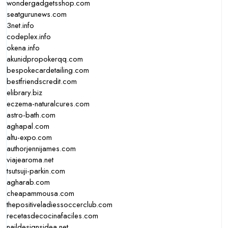
wondergadgetsshop.com
seatgurunews.com
3net.info
codeplex.info
okena.info
akunidpropokerqq.com
bespokecardetailing.com
bestfriendscredit.com
elibrary.biz
eczema-naturalcures.com
astro-bath.com
aghapal.com
altu-expo.com
authorjennijames.com
viajearoma.net
tsutsuji-parkin.com
agharab.com
cheapammousa.com
thepositiveladiessoccerclub.com
recetasdecocinafaciles.com
naildesignsidea.net