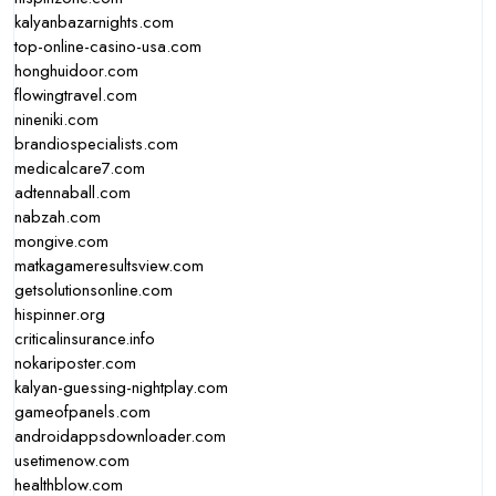
kalyanbazarnights.com
top-online-casino-usa.com
honghuidoor.com
flowingtravel.com
nineniki.com
brandiospecialists.com
medicalcare7.com
adtennaball.com
nabzah.com
mongive.com
matkagameresultsview.com
getsolutionsonline.com
hispinner.org
criticalinsurance.info
nokariposter.com
kalyan-guessing-nightplay.com
gameofpanels.com
androidappsdownloader.com
usetimenow.com
healthblow.com