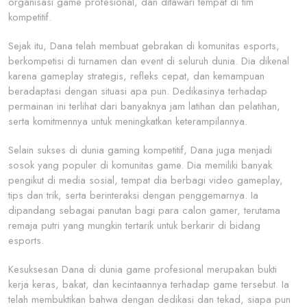
organisasi game profesional, dan ditawari tempat di tim
kompetitif.
Sejak itu, Dana telah membuat gebrakan di komunitas esports,
berkompetisi di turnamen dan event di seluruh dunia. Dia dikenal
karena gameplay strategis, refleks cepat, dan kemampuan
beradaptasi dengan situasi apa pun. Dedikasinya terhadap
permainan ini terlihat dari banyaknya jam latihan dan pelatihan,
serta komitmennya untuk meningkatkan keterampilannya.
Selain sukses di dunia gaming kompetitif, Dana juga menjadi
sosok yang populer di komunitas game. Dia memiliki banyak
pengikut di media sosial, tempat dia berbagi video gameplay,
tips dan trik, serta berinteraksi dengan penggemarnya. Ia
dipandang sebagai panutan bagi para calon gamer, terutama
remaja putri yang mungkin tertarik untuk berkarir di bidang
esports.
Kesuksesan Dana di dunia game profesional merupakan bukti
kerja keras, bakat, dan kecintaannya terhadap game tersebut. Ia
telah membuktikan bahwa dengan dedikasi dan tekad, siapa pun