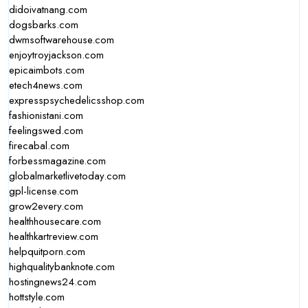
didoivatnang.com
dogsbarks.com
dwmsoftwarehouse.com
enjoytroyjackson.com
epicaimbots.com
etech4news.com
expresspsychedelicsshop.com
fashionistani.com
feelingswed.com
firecabal.com
forbessmagazine.com
globalmarketlivetoday.com
gpl-license.com
grow2every.com
healthhousecare.com
healthkartreview.com
helpquitporn.com
highqualitybanknote.com
hostingnews24.com
hottstyle.com