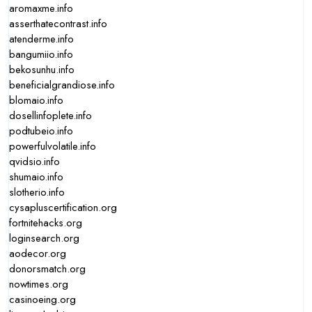
aromaxme.info
asserthatecontrast.info
atenderme.info
bangumiio.info
bekosunhu.info
beneficialgrandiose.info
blomaio.info
dosellinfoplete.info
podtubeio.info
powerfulvolatile.info
qvidsio.info
shumaio.info
slotherio.info
cysapluscertification.org
fortnitehacks.org
loginsearch.org
aodecor.org
donorsmatch.org
nowtimes.org
casinoeing.org