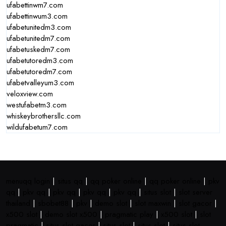
ufabettinwm7.com
ufabettinwum3.com
ufabetunitedm3.com
ufabetunitedm7.com
ufabetuskedm7.com
ufabetutoredm3.com
ufabetutoredm7.com
ufabetvalleyum3.com
veloxview.com
westufabetm3.com
whiskeybrothersllc.com
wildufabetum7.com
menuqq login
|
situs qq
|
qq poker online
|
qq poker online
|
pkv
qq
|
pkv qq
|
pkv qq
|
pkv qq
|
pkv qq
|
situs slot
|
slot server
thailand
|
sbobet88
|
pkv
|
demo slot
|
slot maxwin
|
slot gacor
|
x500 slot
|
demo slot x500
|
pragmatic play
|
x500 slot
|
slot
pragmatic
|
situs slot gacor
|
situs slot
|
situs slot
|
situs slot