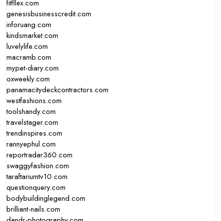
fitfllex.com
genesisbusinesscredit.com
inforuang.com
kindsmarket.com
luvelylife.com
macramb.com
mypet-diary.com
oxweekly.com
panamacitydeckcontractors.com
westfashions.com
toolshandy.com
travelstager.com
trendinspires.com
rannyephul.com
reportradar360.com
swaggyfashion.com
taraftariumtv10.com
questionquery.com
bodybuildinglegend.com
brilliant-nails.com
dandr-photography.com