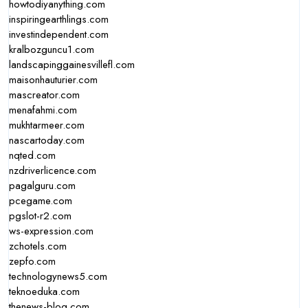
howtodiyanything.com
inspiringearthlings.com
investindependent.com
kralbozguncu1.com
landscapinggainesvillefl.com
maisonhauturier.com
mascreator.com
menafahmi.com
mukhtarmeer.com
nascartoday.com
nqted.com
nzdriverlicence.com
pagalguru.com
pcegame.com
pgslot-r2.com
ws-expression.com
zchotels.com
zepfo.com
technologynews5.com
teknoeduka.com
thenews-blog.com