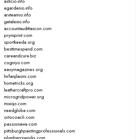
asticio.info
egardenio.info
arxteamio.info
getalexio.info
accountaudittaxcon.com
prymprint.com
sportkeeda.org
besttimespend.com
careandcure.biz
cogniyo.com
easymagazines.org
hirfanjilasmi.com
hometricks.org
leathercraftpro.com
microgridpower.org
mixiqo.com
needglobe.com
ortocoach.com
passionawe.com
pittsburghpaintingprofessionals.com
plumberryworks.com