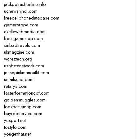
jackpotrushonline.info
ucnewshindi.com
freecellphonedatabase.com
gamersrope.com
exellewebmedia.com
free-gamestop.com
sinbadtravels.com
ukmagzine.com
wareztech.org
usabestnetwork.com
jessepinkmanoutfit.com
umailsend.com
retarys.com
fasterformationcpf.com
goldensnuggles.com
lookbattlemap.com
buyrdpservice.com
yesport.net
tostylo.com
yougetthat.net