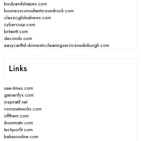
bodyandshapes.com
businessconsultantsroundrock.com
classicglobalnews.com
cybercusp.com
britaintt.com
deconds.com
easycartltd-domesticcleaningservicesedinburgh.com
Links
uae-times.com
gamerifys.com
inspiratif.net
vsmsnetworks.com
offthem.com
ibommatv.com
techporfit.com
bekasionline.com