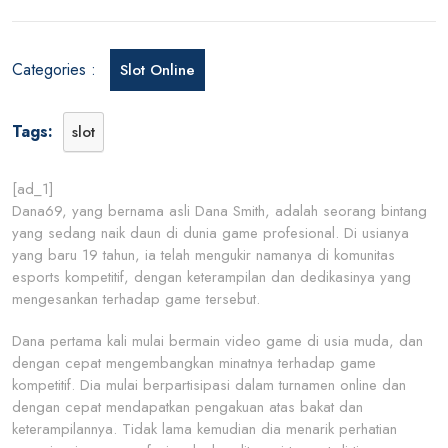
Gamer
yang
Membuat
Categories :
Slot Online
Gejolak
di
Komunita
Tags:
slot
Esports
[ad_1]
Dana69, yang bernama asli Dana Smith, adalah seorang bintang
yang sedang naik daun di dunia game profesional. Di usianya
yang baru 19 tahun, ia telah mengukir namanya di komunitas
esports kompetitif, dengan keterampilan dan dedikasinya yang
mengesankan terhadap game tersebut.
Dana pertama kali mulai bermain video game di usia muda, dan
dengan cepat mengembangkan minatnya terhadap game
kompetitif. Dia mulai berpartisipasi dalam turnamen online dan
dengan cepat mendapatkan pengakuan atas bakat dan
keterampilannya. Tidak lama kemudian dia menarik perhatian