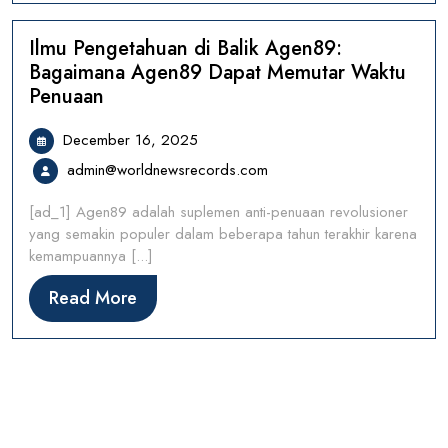
Ilmu Pengetahuan di Balik Agen89:
Bagaimana Agen89 Dapat Memutar Waktu
Penuaan
December
December 16, 2025
16,
admin@worldnewsrecords.
admin@worldnewsrecords.com
2025
[ad_1] Agen89 adalah suplemen anti-penuaan revolusioner
yang semakin populer dalam beberapa tahun terakhir karena
kemampuannya [...]
Read
Read More
More