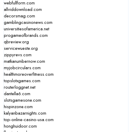
webfullform.com
allviddownload.com
decorsmag.com
gamblingcasinonews.com
universitiesofamerica.net
progameofbrands.com
qbreview.org
servicewueste.org
zippyrevs.com
matkanumbernow.com
myjobcirculars.com
healthmoreoverfitness.com
topslotxgames.com
routerloggnet.net
dantella6.com
slotsgamesone.com
hispinzone.com
kalyanbazarnights.com
top-online-casino-usa.com
honghuidoor.com