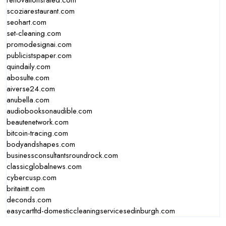
renovationsrated.com
scoziarestaurant.com
seohart.com
set-cleaning.com
promodesignai.com
publicistspaper.com
quindaily.com
abosulte.com
aiverse24.com
anubella.com
audiobooksonaudible.com
beautenetwork.com
bitcoin-tracing.com
bodyandshapes.com
businessconsultantsroundrock.com
classicglobalnews.com
cybercusp.com
britaintt.com
deconds.com
easycartltd-domesticcleaningservicesedinburgh.com