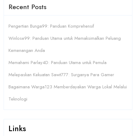
Recent Posts
Pengertian Bunga99: Panduan Komprehensif
Winlose99: Panduan Utama untuk Memaksimalkan Peluang
Kemenangan Anda
Memahami Parlay4D: Panduan Utama untuk Pemula
Melepaskan Kekuatan Sawit777: Surganya Para Gamer
Bagaimana Warga123 Memberdayakan Warga Lokal Melalui
Teknologi
Links