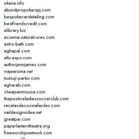
okena.info
akunidpropokerqq.com
bespokecardetailing.com
bestfriendscredit.com
elibrary.biz
eczema-naturalcures.com
astro-bath.com
aghapal.com
altu-expo.com
authorjennijames.com
viajearoma.net
tsutsuji-parkin.com
agharab.com
cheapammousa.com
thepositiveladiessoccerclub.com
recetasdecocinafaciles.com
naildesignsidea.net
greatpai.com
paperlanterntheatre.org
freeworshipnetwork.com