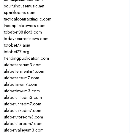
soulfulhousemusic.net
sparklooms.com
tacticalcontractingllc.com
thecapitalpowers.com
tobabet88slot3.com
todayscurrentnews.com
totobet77.asia
totobet77.org
trendingpublication.com
ufabettererum3.com
ufabettermentm4.com
ufabettersum7.com
ufabettinwm7.com
ufabettinwum3.com
ufabetunitedm3.com
ufabetunitedm7.com
ufabetuskedm7.com
ufabetutoredm3.com
ufabetutoredm7.com
ufabetvalleyum3.com