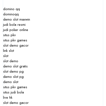
domino qq
dominoqq
demo slot maxwin
judi bola resmi
judi poker online
situs pkv
situs pkv games
slot demo gacor
link slot
slot
slot demo
demo slot gratis
slot demo pg
demo slot pg
demo slot
situs pkv games
situs judi bola
live hk
slot demo gacor