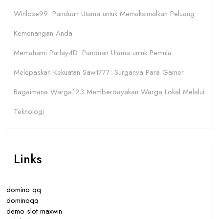
Winlose99: Panduan Utama untuk Memaksimalkan Peluang
Kemenangan Anda
Memahami Parlay4D: Panduan Utama untuk Pemula
Melepaskan Kekuatan Sawit777: Surganya Para Gamer
Bagaimana Warga123 Memberdayakan Warga Lokal Melalui
Teknologi
Links
domino qq
dominoqq
demo slot maxwin