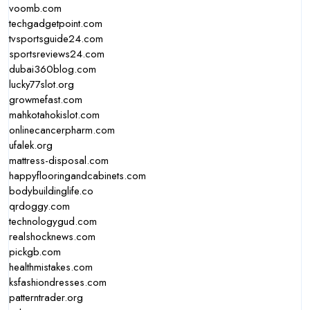
voomb.com
techgadgetpoint.com
tvsportsguide24.com
sportsreviews24.com
dubai360blog.com
lucky77slot.org
growmefast.com
mahkotahokislot.com
onlinecancerpharm.com
ufalek.org
mattress-disposal.com
happyflooringandcabinets.com
bodybuildinglife.co
qrdoggy.com
technologygud.com
realshocknews.com
pickgb.com
healthmistakes.com
ksfashiondresses.com
patterntrader.org