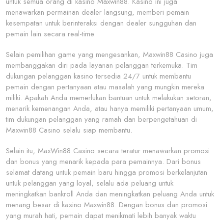
untuk semua orang di kasino Maxwin88. Kasino ini juga
menawarkan permainan dealer langsung, memberi pemain
kesempatan untuk berinteraksi dengan dealer sungguhan dan
pemain lain secara real-time.
Selain pemilihan game yang mengesankan, Maxwin88 Casino juga
membanggakan diri pada layanan pelanggan terkemuka. Tim
dukungan pelanggan kasino tersedia 24/7 untuk membantu
pemain dengan pertanyaan atau masalah yang mungkin mereka
miliki. Apakah Anda memerlukan bantuan untuk melakukan setoran,
menarik kemenangan Anda, atau hanya memiliki pertanyaan umum,
tim dukungan pelanggan yang ramah dan berpengetahuan di
Maxwin88 Casino selalu siap membantu.
Selain itu, MaxWin88 Casino secara teratur menawarkan promosi
dan bonus yang menarik kepada para pemainnya. Dari bonus
selamat datang untuk pemain baru hingga promosi berkelanjutan
untuk pelanggan yang loyal, selalu ada peluang untuk
meningkatkan bankroll Anda dan meningkatkan peluang Anda untuk
menang besar di kasino Maxwin88. Dengan bonus dan promosi
yang murah hati, pemain dapat menikmati lebih banyak waktu