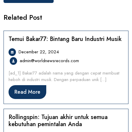
Related Post
Temui Bakar77: Bintang Baru Industri Musik
December
December 22, 2024
22,
admin@worldnewsrecords.
admin@worldnewsrecords.com
2024
[ad_1] Bakar77 adalah nama yang dengan cepat membuat
heboh di industri musik. Dengan perpaduan unik [...]
Read
Read More
More
Rollingspin: Tujuan akhir untuk semua
kebutuhan pemintalan Anda