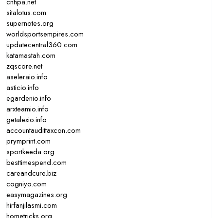
cnhpa.net
sitalotus.com
supernotes.org
worldsportsempires.com
updatecentral360.com
katamastah.com
zqscore.net
aseleraio.info
asticio.info
egardenio.info
arxteamio.info
getalexio.info
accountaudittaxcon.com
prymprint.com
sportkeeda.org
besttimespend.com
careandcure.biz
cogniyo.com
easymagazines.org
hirfanjilasmi.com
hometricks.org