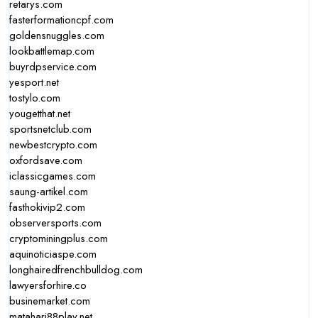
retarys.com
fasterformationcpf.com
goldensnuggles.com
lookbattlemap.com
buyrdpservice.com
yesport.net
tostylo.com
yougetthat.net
sportsnetclub.com
newbestcrypto.com
oxfordsave.com
iclassicgames.com
saung-artikel.com
fasthokivip2.com
observersports.com
cryptominingplus.com
aquinoticiaspe.com
longhairedfrenchbulldog.com
lawyersforhire.co
businemarket.com
matahari88play.net