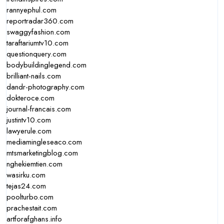
rannyephul.com
reportradar360.com
swaggyfashion.com
taraftariumtv10.com
questionquery.com
bodybuildinglegend.com
brilliant-nails.com
dandr-photography.com
dokteroce.com
journal-francais.com
justintv10.com
lawyerule.com
mediamingleseaco.com
mtsmarketingblog.com
nghekiemtien.com
wasirku.com
tejas24.com
poolturbo.com
prachestait.com
artforafghans.info