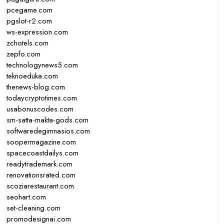
pcegame.com
pgslot-r2.com
ws-expression.com
zchotels.com
zepfo.com
technologynews5.com
teknoeduka.com
thenews-blog.com
todaycryptotimes.com
usabonuscodes.com
sm-satta-makta-gods.com
softwaredegimnasios.com
soopermagazine.com
spacecoastdailys.com
readytrademark.com
renovationsrated.com
scoziarestaurant.com
seohart.com
set-cleaning.com
promodesignai.com