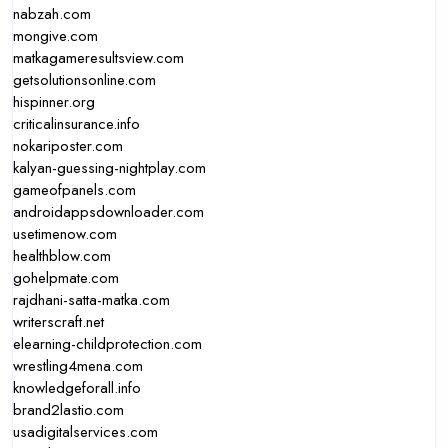
nabzah.com
mongive.com
matkagameresultsview.com
getsolutionsonline.com
hispinner.org
criticalinsurance.info
nokariposter.com
kalyan-guessing-nightplay.com
gameofpanels.com
androidappsdownloader.com
usetimenow.com
healthblow.com
gohelpmate.com
rajdhani-satta-matka.com
writerscraft.net
elearning-childprotection.com
wrestling4mena.com
knowledgeforall.info
brand2lastio.com
usadigitalservices.com