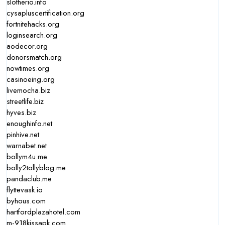
slotherio.info
cysapluscertification.org
fortnitehacks.org
loginsearch.org
aodecor.org
donorsmatch.org
nowtimes.org
casinoeing.org
livemocha.biz
streetlife.biz
hyves.biz
enoughinfo.net
pinhive.net
warnabet.net
bollym4u.me
bolly2tollyblog.me
pandaclub.me
flyttevask.io
byhous.com
hartfordplazahotel.com
m-918kissapk.com