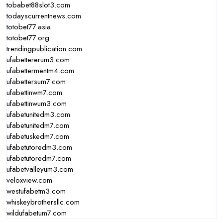
tobabet88slot3.com
todayscurrentnews.com
totobet77.asia
totobet77.org
trendingpublication.com
ufabettererum3.com
ufabettermentm4.com
ufabettersum7.com
ufabettinwm7.com
ufabettinwum3.com
ufabetunitedm3.com
ufabetunitedm7.com
ufabetuskedm7.com
ufabetutoredm3.com
ufabetutoredm7.com
ufabetvalleyum3.com
veloxview.com
westufabetm3.com
whiskeybrothersllc.com
wildufabetum7.com