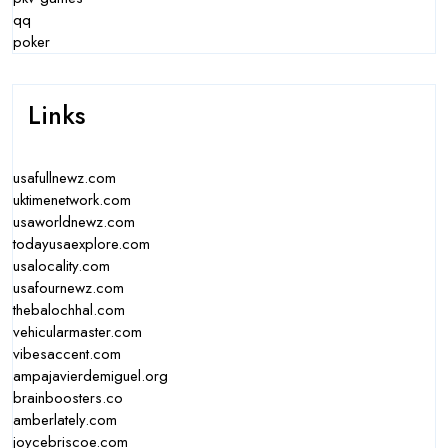
qq
poker
Links
usafullnewz.com
uktimenetwork.com
usaworldnewz.com
todayusaexplore.com
usalocality.com
usafournewz.com
thebalochhal.com
vehicularmaster.com
vibesaccent.com
ampajavierdemiguel.org
brainboosters.co
amberlately.com
joycebriscoe.com