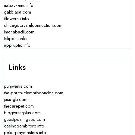
nabavkame.info
gakbiasa.com
iflowerhu.info
chicagocrystalconnection.com
imanabadii.com
trilipohu.info
appruptio.info
Links
punjwanis.com
the-parcs-clematiscondos.com
jusu-gb.com
thecarepet.com
blogwriterplus.com
guestpostingseo.com
casinogambitpro.info
pokerplaymasters.info