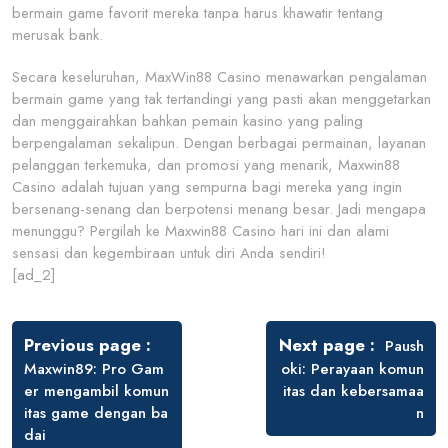
bermain game favorit mereka tanpa harus khawatir tentang
merusak bank.
Secara keseluruhan, MaxWin88 Casino menawarkan pengalaman
bermain game yang tak tertandingi yang pasti akan menggetarkan
dan menggairahkan bahkan pemain kasino yang paling
berpengalaman sekalipun. Dengan berbagai permainan, layanan
pelanggan terkemuka, dan promosi yang menarik, Maxwin88
Casino adalah tujuan yang sempurna bagi mereka yang ingin
bersenang-senang dan berpotensi menang besar. Jadi mengapa
menunggu? Pergilah ke Maxwin88 Casino hari ini dan alami
sensasi dan kegembiraan untuk diri Anda sendiri!
[ad_2]
Post
navigation
Previous page
Next page
Paush
Maxwin89: Pro Gam
oki: Perayaan komun
er mengambil komun
itas dan kebersamaa
itas game dengan ba
n
dai