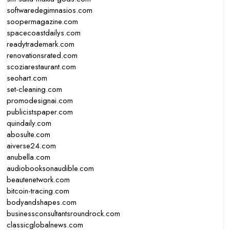
softwaredegimnasios.com
soopermagazine.com
spacecoastdailys.com
readytrademark.com
renovationsrated.com
scoziarestaurant.com
seohart.com
set-cleaning.com
promodesignai.com
publicistspaper.com
quindaily.com
abosulte.com
aiverse24.com
anubella.com
audiobooksonaudible.com
beautenetwork.com
bitcoin-tracing.com
bodyandshapes.com
businessconsultantsroundrock.com
classicglobalnews.com