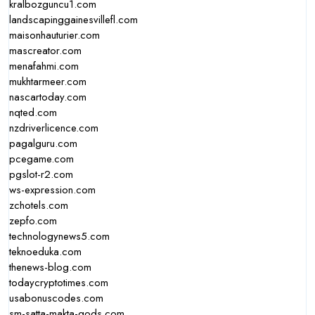
kralbozguncu1.com
landscapinggainesvillefl.com
maisonhauturier.com
mascreator.com
menafahmi.com
mukhtarmeer.com
nascartoday.com
nqted.com
nzdriverlicence.com
pagalguru.com
pcegame.com
pgslot-r2.com
ws-expression.com
zchotels.com
zepfo.com
technologynews5.com
teknoeduka.com
thenews-blog.com
todaycryptotimes.com
usabonuscodes.com
sm-satta-makta-gods.com