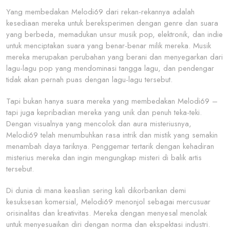
Yang membedakan Melodi69 dari rekan-rekannya adalah
kesediaan mereka untuk bereksperimen dengan genre dan suara
yang berbeda, memadukan unsur musik pop, elektronik, dan indie
untuk menciptakan suara yang benar-benar milik mereka. Musik
mereka merupakan perubahan yang berani dan menyegarkan dari
lagu-lagu pop yang mendominasi tangga lagu, dan pendengar
tidak akan pernah puas dengan lagu-lagu tersebut.
Tapi bukan hanya suara mereka yang membedakan Melodi69 –
tapi juga kepribadian mereka yang unik dan penuh teka-teki.
Dengan visualnya yang mencolok dan aura misteriusnya,
Melodi69 telah menumbuhkan rasa intrik dan mistik yang semakin
menambah daya tariknya. Penggemar tertarik dengan kehadiran
misterius mereka dan ingin mengungkap misteri di balik artis
tersebut.
Di dunia di mana keaslian sering kali dikorbankan demi
kesuksesan komersial, Melodi69 menonjol sebagai mercusuar
orisinalitas dan kreativitas. Mereka dengan menyesal menolak
untuk menyesuaikan diri dengan norma dan ekspektasi industri.