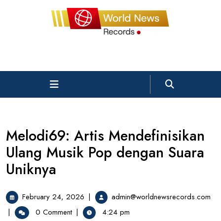
Skip
to
content
Open
Menu
Melodi69: Artis Mendefinisikan
Ulang Musik Pop dengan Suara
Uniknya
February
Mel
February 24, 2026
|
admin@worldnewsrecords.com
24,
Art
|
0 Comment
|
4:24 pm
2026
Men