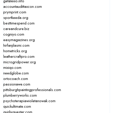
getalexio.info
accountaudittaxcon.com
prymprint.com
sportkeeda.org
besttimespend.com
careandcure.biz
cogniyo.com
easymagazines.org
hirfanjilasmi.com
hometricks.org
leathercraftpro.com
microgridpower.org
mixiqo.com
needglobe.com
ortocoach.com
passionawe.com
pittsburghpaintingprofessionals.com
plumberryworks.com
psychoterapiawioletanowak.com
quickultimate.com
quirkyquester.com