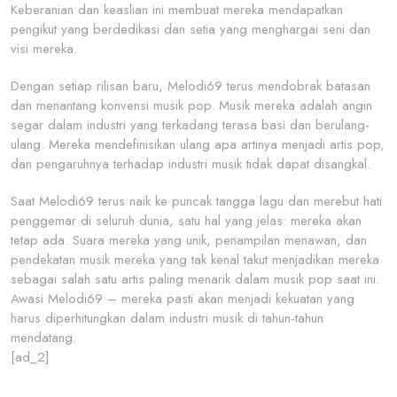
Keberanian dan keaslian ini membuat mereka mendapatkan
pengikut yang berdedikasi dan setia yang menghargai seni dan
visi mereka.
Dengan setiap rilisan baru, Melodi69 terus mendobrak batasan
dan menantang konvensi musik pop. Musik mereka adalah angin
segar dalam industri yang terkadang terasa basi dan berulang-
ulang. Mereka mendefinisikan ulang apa artinya menjadi artis pop,
dan pengaruhnya terhadap industri musik tidak dapat disangkal.
Saat Melodi69 terus naik ke puncak tangga lagu dan merebut hati
penggemar di seluruh dunia, satu hal yang jelas: mereka akan
tetap ada. Suara mereka yang unik, penampilan menawan, dan
pendekatan musik mereka yang tak kenal takut menjadikan mereka
sebagai salah satu artis paling menarik dalam musik pop saat ini.
Awasi Melodi69 – mereka pasti akan menjadi kekuatan yang
harus diperhitungkan dalam industri musik di tahun-tahun
mendatang.
[ad_2]