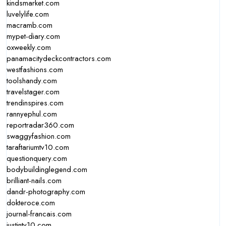
kindsmarket.com
luvelylife.com
macramb.com
mypet-diary.com
oxweekly.com
panamacitydeckcontractors.com
westfashions.com
toolshandy.com
travelstager.com
trendinspires.com
rannyephul.com
reportradar360.com
swaggyfashion.com
taraftariumtv10.com
questionquery.com
bodybuildinglegend.com
brilliant-nails.com
dandr-photography.com
dokteroce.com
journal-francais.com
justintv10.com