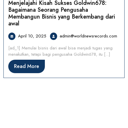
Menjelajahi Kisah Sukses Goldwin678:
Bagaimana Seorang Pengusaha
Membangun Bisnis yang Berkembang dari
awal
April
admin
April 10, 2025
admin@worldnewsrecords.com
10,
[ad_1] Memulai bisnis dari awal bisa menjadi tugas yang
2025
menakutkan, tetapi bagi pengusaha Goldwin678, itu [...]
Read
Read More
More