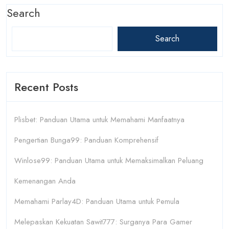
Search
Search
Recent Posts
Plisbet: Panduan Utama untuk Memahami Manfaatnya
Pengertian Bunga99: Panduan Komprehensif
Winlose99: Panduan Utama untuk Memaksimalkan Peluang
Kemenangan Anda
Memahami Parlay4D: Panduan Utama untuk Pemula
Melepaskan Kekuatan Sawit777: Surganya Para Gamer