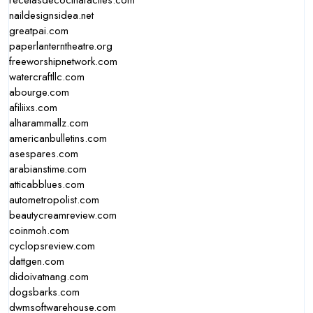
recetasdecocinafaciles.com
naildesignsidea.net
greatpai.com
paperlanterntheatre.org
freeworshipnetwork.com
watercraftllc.com
abourge.com
afiliixs.com
alharammallz.com
americanbulletins.com
asespares.com
arabianstime.com
atticabblues.com
autometropolist.com
beautycreamreview.com
coinmoh.com
cyclopsreview.com
dattgen.com
didoivatnang.com
dogsbarks.com
dwmsoftwarehouse.com