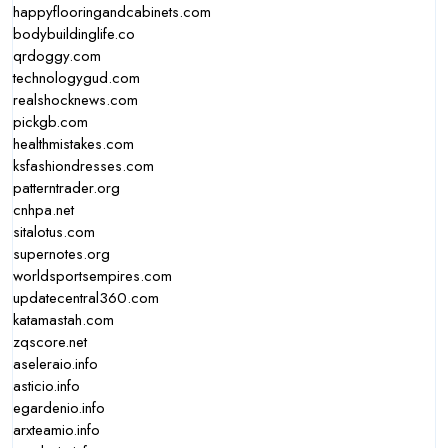
happyflooringandcabinets.com
bodybuildinglife.co
qrdoggy.com
technologygud.com
realshocknews.com
pickgb.com
healthmistakes.com
ksfashiondresses.com
patterntrader.org
cnhpa.net
sitalotus.com
supernotes.org
worldsportsempires.com
updatecentral360.com
katamastah.com
zqscore.net
aseleraio.info
asticio.info
egardenio.info
arxteamio.info