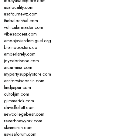
todayusaexplore.com
usalocality.com
usafournewz.com
thebalochhal.com
vehicularmaster.com
vibesaccent.com
ampajavierdemiguel.org
brainboosters.co
amberlately.com
joycebriscoe.com
aicarmina.com
mypartysupplystore.com
annforwisconsin.com
findjaipur.com
cultofjim.com
glimmerick.com
davidfollett.com
newcollegebeat.com
reverbnewyork.com
skinmerch.com
usvisaforum.com