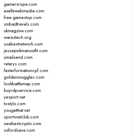
gamersrope.com
exellewebmedia.com
free-gamestop.com
sinbadtravels.com
ukmagzine.com
wareztech.org
usabestnetwork.com
jessepinkmanoutfit.com
umailsend.com
retarys.com
fasterformationcpf.com
goldensnuggles.com
lookbattlemap.com
buyrdpservice.com
yesport.net
tostylo.com
yougetthat.net
sportsnetclub.com
newbestcrypto.com
oxfordsave.com