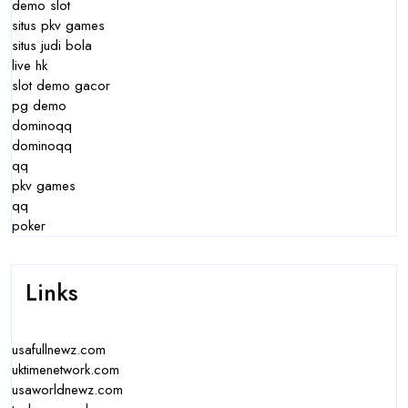
demo slot
situs pkv games
situs judi bola
live hk
slot demo gacor
pg demo
dominoqq
dominoqq
qq
pkv games
qq
poker
Links
usafullnewz.com
uktimenetwork.com
usaworldnewz.com