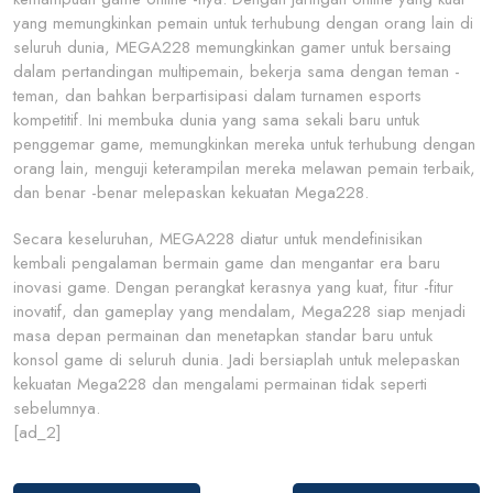
yang memungkinkan pemain untuk terhubung dengan orang lain di
seluruh dunia, MEGA228 memungkinkan gamer untuk bersaing
dalam pertandingan multipemain, bekerja sama dengan teman -
teman, dan bahkan berpartisipasi dalam turnamen esports
kompetitif. Ini membuka dunia yang sama sekali baru untuk
penggemar game, memungkinkan mereka untuk terhubung dengan
orang lain, menguji keterampilan mereka melawan pemain terbaik,
dan benar -benar melepaskan kekuatan Mega228.
Secara keseluruhan, MEGA228 diatur untuk mendefinisikan
kembali pengalaman bermain game dan mengantar era baru
inovasi game. Dengan perangkat kerasnya yang kuat, fitur -fitur
inovatif, dan gameplay yang mendalam, Mega228 siap menjadi
masa depan permainan dan menetapkan standar baru untuk
konsol game di seluruh dunia. Jadi bersiaplah untuk melepaskan
kekuatan Mega228 dan mengalami permainan tidak seperti
sebelumnya.
[ad_2]
Post