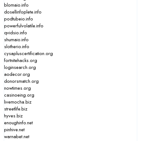
blomaio.info
dosellinfoplete.info
podtubeio.info
powerfulvolatile.info
qvidsio.info
shumaio.info
slotherio.info
cysapluscertification.org
fortnitehacks.org
loginsearch.org
aodecor.org
donorsmatch.org
nowtimes.org
casinoeing.org
livemocha.biz
streetlife.biz
hyves.biz
enoughinfo.net
pinhive.net
warnabet.net