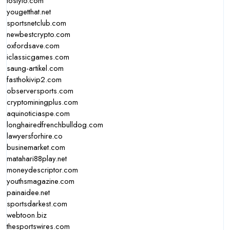
tostylo.com
yougetthat.net
sportsnetclub.com
newbestcrypto.com
oxfordsave.com
iclassicgames.com
saung-artikel.com
fasthokivip2.com
observersports.com
cryptominingplus.com
aquinoticiaspe.com
longhairedfrenchbulldog.com
lawyersforhire.co
businemarket.com
matahari88play.net
moneydescriptor.com
youthsmagazine.com
painaidee.net
sportsdarkest.com
webtoon.biz
thesportswires.com