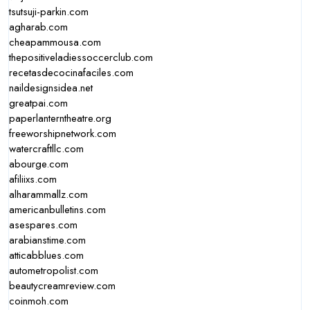
tsutsuji-parkin.com
agharab.com
cheapammousa.com
thepositiveladiessoccerclub.com
recetasdecocinafaciles.com
naildesignsidea.net
greatpai.com
paperlanterntheatre.org
freeworshipnetwork.com
watercraftllc.com
abourge.com
afiliixs.com
alharammallz.com
americanbulletins.com
asespares.com
arabianstime.com
atticabblues.com
autometropolist.com
beautycreamreview.com
coinmoh.com