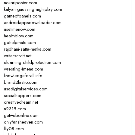
nokariposter.com
kalyan-guessing-nightplay.com
gameofpanels.com
androidappsdownloader.com
usetimenow.com
healthblow.com
gohelpmate.com
rajdhani-satta-matka.com
writerscraft.net
elearning-childprotection.com
wrestling4mena.com
knowledgeforall.info
brand2lastio.com
usadigitalservices.com
socialhoppers.com
creativedream.net
n2315.com
getwebonline.com
onlyfansheaven.com
lky08.com