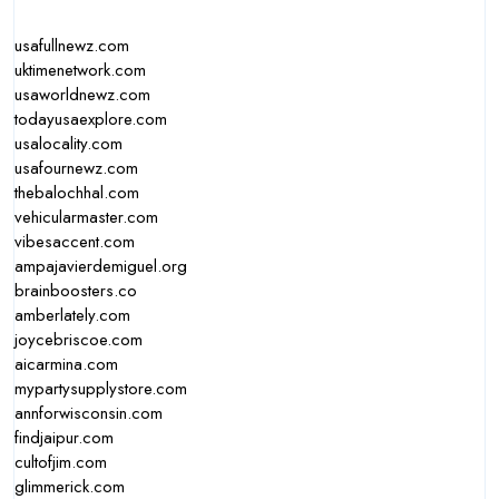
usafullnewz.com
uktimenetwork.com
usaworldnewz.com
todayusaexplore.com
usalocality.com
usafournewz.com
thebalochhal.com
vehicularmaster.com
vibesaccent.com
ampajavierdemiguel.org
brainboosters.co
amberlately.com
joycebriscoe.com
aicarmina.com
mypartysupplystore.com
annforwisconsin.com
findjaipur.com
cultofjim.com
glimmerick.com