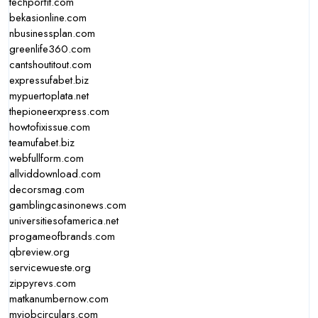
techporfit.com
bekasionline.com
nbusinessplan.com
greenlife360.com
cantshoutitout.com
expressufabet.biz
mypuertoplata.net
thepioneerxpress.com
howtofixissue.com
teamufabet.biz
webfullform.com
allviddownload.com
decorsmag.com
gamblingcasinonews.com
universitiesofamerica.net
progameofbrands.com
qbreview.org
servicewueste.org
zippyrevs.com
matkanumbernow.com
myjobcirculars.com