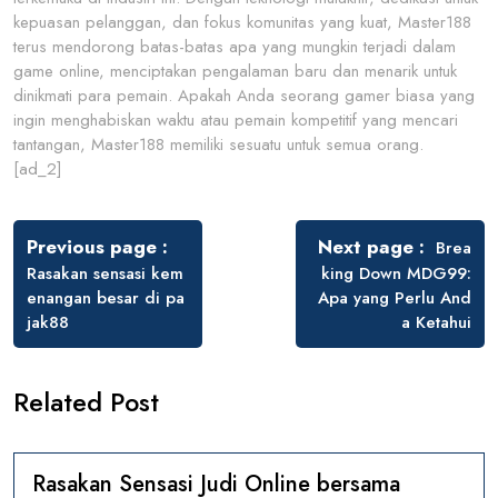
kepuasan pelanggan, dan fokus komunitas yang kuat, Master188
terus mendorong batas-batas apa yang mungkin terjadi dalam
game online, menciptakan pengalaman baru dan menarik untuk
dinikmati para pemain. Apakah Anda seorang gamer biasa yang
ingin menghabiskan waktu atau pemain kompetitif yang mencari
tantangan, Master188 memiliki sesuatu untuk semua orang.
[ad_2]
Post
navigation
Previous page
Next page
Brea
Rasakan sensasi kem
king Down MDG99:
enangan besar di pa
Apa yang Perlu And
jak88
a Ketahui
Related Post
Rasakan Sensasi Judi Online bersama