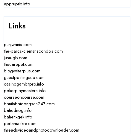
appruptio.info
Links
punjwanis.com
the-parcs-clematiscondos.com
jusu-gb.com
thecarepet.com
blogwriterplus.com
guestpostingseo.com
casinogambitpro.info
pokerplaymasters.info
courseoncourse.com
bantinbatdongsan247.com
bahednog.info
bahenxgek.info
pertamaskre.com
threadsvideoandphotodownloader.com