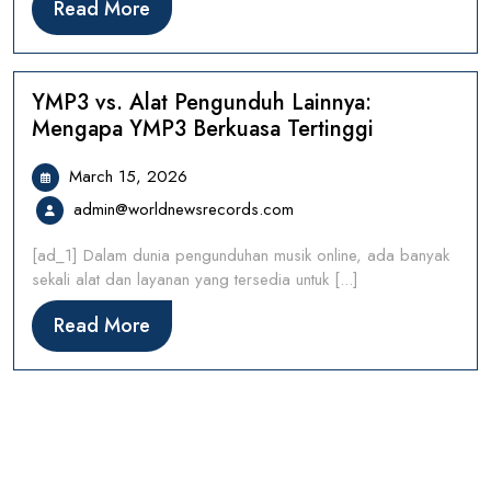
Read
Read More
More
YMP3 vs. Alat Pengunduh Lainnya:
Mengapa YMP3 Berkuasa Tertinggi
March
March 15, 2026
15,
admin@worldnewsrecords.
admin@worldnewsrecords.com
2026
[ad_1] Dalam dunia pengunduhan musik online, ada banyak
sekali alat dan layanan yang tersedia untuk [...]
Read
Read More
More