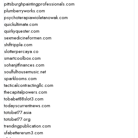
pittsburghpaintingprofessionals.com
plumberryworks.com
psychoterapiawioletanowak.com
quickultimate.com
quirkyquester.com
sexmedicineformen.com
shiftripple.com
slotterpercaya.co
smartcoolbox.com
sohanjitfinances.com
soulfulhousemusic.net
sparklooms.com
tacticalcontractingllc.com
thecapitalpowers.com
tobabet88slot3.com
todayscurrentnews.com
totobet77.asia
totobet77.org
trendingpublication.com
ufabettererum3.com